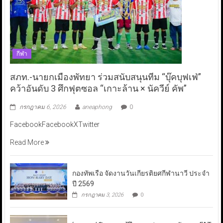
กีฬา
สภท.-นายกเมืองพัทยา ร่วมสนับสนุนทีม “บุ๊คบุฟเฟ่”
คว้าอันดับ 3 ศึกฟุตซอล “เกาะล้าน × นัควีย์ คัพ”
กรกฎาคม 6, 2026
aneaphong
0
FacebookFacebookXTwitter
Read More
กองทัพเรือ จัดงานวันเกียรติยศกีฬานาวี ประจำ
ปี 2569
กรกฎาคม 3, 2026
0