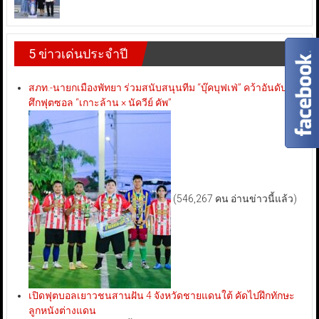
5 ข่าวเด่นประจำปี
สภท.-นายกเมืองพัทยา ร่วมสนับสนุนทีม “บุ๊คบุฟเฟ่” คว้าอันดับ 3
ศึกฟุตซอล “เกาะล้าน × นัควีย์ คัพ”
(546,267 คน อ่านข่าวนี้แล้ว)
เปิดฟุตบอลเยาวชนสานฝัน 4 จังหวัดชายแดนใต้ คัดไปฝึกทักษะ
ลูกหนังต่างแดน