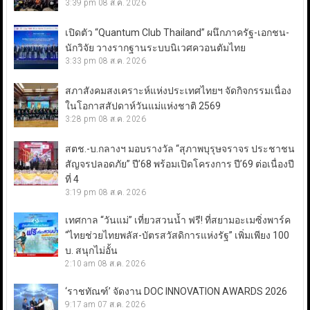
3:39 pm
08 ส.ค. 2026
เปิดตัว “Quantum Club Thailand” ผนึกภาครัฐ-เอกชน-
นักวิจัย วางรากฐานระบบนิเวศควอนตัมไทย
3:33 pm
08 ส.ค. 2026
สภาสังคมสงเคราะห์แห่งประเทศไทยฯ จัดกิจกรรมเนื่อง
ในโอกาสสัปดาห์วันแม่แห่งชาติ 2569
3:28 pm
08 ส.ค. 2026
สตช.-บ.กลางฯ มอบรางวัล “สุภาพบุรุษจราจร ประชาชน
สัญจรปลอดภัย” ปี’68 พร้อมเปิดโครงการ ปี’69 ต่อเนื่องปี
ที่ 4
3:19 pm
08 ส.ค. 2026
เทศกาล “วันแม่” เที่ยวสวนน้ำ ฟรี! ที่สยามอะเมซิ่งพาร์ค
“ไทยช่วยไทยพลัส-บัตรสวัสดิการแห่งรัฐ” เพิ่มเพียง 100
บ. สนุกไม่อั้น
2:10 am
08 ส.ค. 2026
‘ราชทัณฑ์’ จัดงาน DOC INNOVATION AWARDS 2026
9:17 am
07 ส.ค. 2026