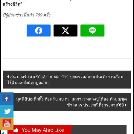
สร้างชีวิต
”
มีผู้อ่านข่าวนี้แล้ว 789 ครั้ง
Post
สน.บางรัก สนธิกำลัง กก.ดส.-191 บุกตรวจสถานบันเทิงย่านสีลม
ไร้ฉี่ม่วง-สิ่งผิดกฎหมาย
navigation
มูลนิธิป่อเต็กตึ๊ง ต้อนรับ ผบ.ตร. สักการะหลวงปู่ไต้ฮง-ทำบุญชุด
ข้าวสาร ประเพณีทิ้งกระจาด’68
You May Also Like