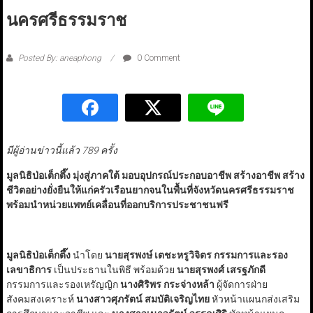
นครศรีธรรมราช
Posted By: aneaphong
0 Comment
มีผู้อ่านข่าวนี้แล้ว 789 ครั้ง
มูลนิธิป่อเต็กตึ๊ง มุ่งสู่ภาคใต้ มอบอุปกรณ์ประกอบอาชีพ สร้างอาชีพ สร้าง
ชีวิตอย่างยั่งยืนให้แก่ครัวเรือนยากจนในพื้นที่จังหวัดนครศรีธรรมราช
พร้อมนำหน่วยแพทย์เคลื่อนที่ออกบริการประชาชนฟรี
มูลนิธิป่อเต็กตึ๊ง
นำโดย
นายสุรพงษ์ เตชะหรูวิจิตร กรรมการและรอง
เลขาธิการ
เป็นประธานในพิธี พร้อมด้วย
นายสุรพงศ์ เสรฐภักดี
กรรมการและรองเหรัญญิก
นางศิริพร กระจ่างหล้า
ผู้จัดการฝ่าย
สังคมสงเคราะห์
นางสาวศุภรัตน์ สมบัติเจริญไทย
หัวหน้าแผนกส่งเสริม