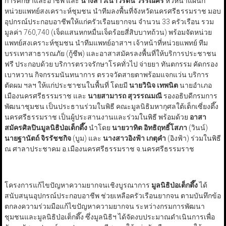
การศึกษาและอาชีพ และ
นางสาวเนาวรัตน์ วรรณศิริ
หัวหน้าแผนก
หน่วยแพทย์สงเคราะห์ชุมชน นำทีมลงพื้นที่จังหวัดนครศรีธรรมราช มอบ
อุปกรณ์ประกอบอาชีพให้แก่ครัวเรือนยากจน จำนวน 33 ครัวเรือน รวม
มูลค่า 760,740 (เจ็ดแสนหกหมื่นเจ็ดร้อยสี่สิบบาทถ้วน) พร้อมจัดหน่วย
แพทย์สงเคราะห์ชุมชน นำทีมแพทย์อาสาฯ เจ้าหน้าที่หน่วยแพทย์ ทีม
บรรเทาสาธารณภัย (กู้ชีพ) และอาสาสมัครลงพื้นที่ให้บริการประชาชน
ฟรี ประกอบด้วย บริการตรวจรักษาโรคทั่วไป จ่ายยา ทันตกรรม คัดกรอง
เบาหวาน กิจกรรมนันทนาการ ตรวจวัดสายตาพร้อมแจกแว่น บริการ
ตัดผม ฯลฯ ให้แก่ประชาชนในพื้นที่ โดยมี
นายวินิจ เทพนิต
นายอำเภอ
เมืองนครศรีธรรมราช และ
นายสามารถ สุวรรณมณี
รองอธิบดีกรมการ
พัฒนาชุมชน เป็นประธานร่วมในพิธี คณะมูลนิธิมหากุศลใต้เต็กเซี่ยงตึ๊ง
นครศรีธรรมราช เป็นผู้ประสานงานและร่วมในพิธี พร้อมด้วย
อาสา
สมัครศิลปินมูลนิธิป่อเต็กตึ๊ง
นำโดย
นายวาทิต อิทธิฤทธิ์โสภา
(วินน์)
นายฐานัตถ์ จิรรัชชกิจ
(บูม) และ
นางสาวอิงฟ้า เกตุคำ
(อิงฟ้า) ร่วมในพิธี
ณ ศาลาประชาคม อ.เมืองนครศรีธรรมราช จ.นครศรีธรรมราช
โครงการแก้ไขปัญหาความยากจนเชิงบูรณาการ
มูลนิธิป่อเต็กตึ๊ง
ได้
สนับสนุนอุปกรณ์ประกอบอาชีพ ช่วยเหลือครัวเรือนยากจน ตามบันทึกข้อ
ตกลงความร่วมมือแก้ไขปัญหาความยากจน ระหว่างกรมการพัฒนา
ชุมชนและมูลนิธิป่อเต็กตึ๊ง ซึ่งมูลนิธิฯ ได้จัดงบประมาณดำเนินการเพื่อ