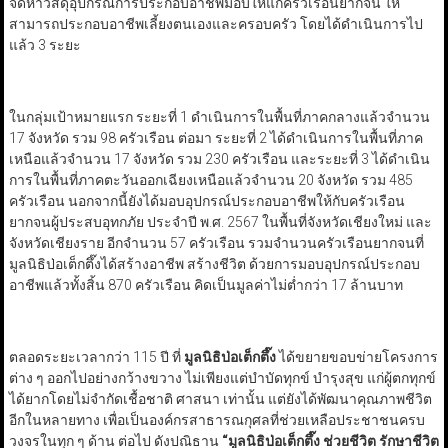
จัดหาวัสดุอุปกรณ์การประกอบอาชีพมอบให้แก่ครัวเรือนยากจน ให้
สามารถประกอบอาชีพเลี้ยงตนเองและครอบครัว โดยได้ดำเนินการไป
แล้ว 3 ระยะ
ในกลุ่มเป้าหมายแรก ระยะที่ 1 ดำเนินการในพื้นที่ภาคกลางแล้วจำนวน
17 จังหวัด รวม 98 ครัวเรือน ต่อมา ระยะที่ 2 ได้ดำเนินการในพื้นที่ภาค
เหนือแล้วจำนวน 17 จังหวัด รวม 230 ครัวเรือน และระยะที่ 3 ได้ดำเนิน
การในพื้นที่ภาคตะวันออกเฉียงเหนือแล้วจำนวน 20 จังหวัด รวม 485
ครัวเรือน นอกจากนี้ยังได้มอบอุปกรณ์ประกอบอาชีพให้กับครัวเรือน
ยากจนผู้ประสบอุทกภัย ประจำปี พ.ศ. 2567 ในพื้นที่จังหวัดเชียงใหม่ และ
จังหวัดเชียงราย อีกจำนวน 57 ครัวเรือน รวมจำนวนครัวเรือนยากจนที่
มูลนิธิป่อเต็กตึ๊งได้สร้างอาชีพ สร้างชีวิต ด้วยการมอบอุปกรณ์ประกอบ
อาชีพแล้วทั้งสิ้น 870 ครัวเรือน คิดเป็นมูลค่าไม่ต่ำกว่า 17 ล้านบาท
ตลอดระยะเวลากว่า 115 ปี ที่
มูลนิธิป่อเต็กตึ๊ง
ได้ขยายขอบข่ายโครงการ
ต่าง ๆ ออกไปอย่างกว้างขวาง ไม่เพียงแต่บำบัดทุกข์ บำรุงสุข แก่ผู้ตกทุกข์
ได้ยากโดยไม่จำกัดเชื้อชาติ ศาสนา เท่านั้น แต่ยังได้พัฒนาคุณภาพชีวิต
อีกในหลายทาง เพื่อเป็นองค์กรสาธารณกุศลที่ช่วยเหลือประชาชนครบ
วงจรในทุก ๆ ด้าน ต่อไป ดังปณิธาน
“
มูลนิธิป่อเต็กตึ๊ง ช่วยชีวิต รักษาชีวิต