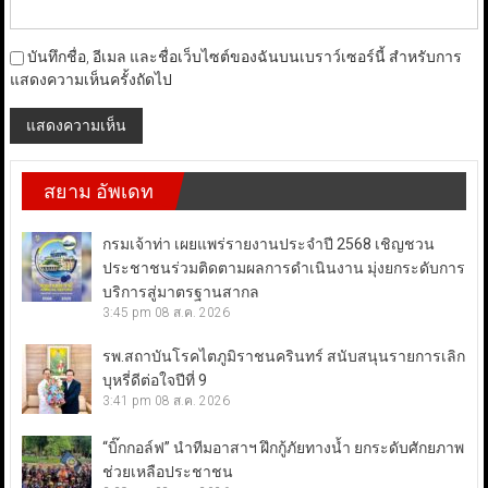
บันทึกชื่อ, อีเมล และชื่อเว็บไซต์ของฉันบนเบราว์เซอร์นี้ สำหรับการ
แสดงความเห็นครั้งถัดไป
สยาม อัพเดท
กรมเจ้าท่า เผยแพร่รายงานประจำปี 2568 เชิญชวน
ประชาชนร่วมติดตามผลการดำเนินงาน มุ่งยกระดับการ
บริการสู่มาตรฐานสากล
3:45 pm
08 ส.ค. 2026
รพ.สถาบันโรคไตภูมิราชนครินทร์ สนับสนุนรายการเลิก
บุหรี่ดีต่อใจปีที่ 9
3:41 pm
08 ส.ค. 2026
“บิ๊กกอล์ฟ” นำทีมอาสาฯ ฝึกกู้ภัยทางน้ำ ยกระดับศักยภาพ
ช่วยเหลือประชาชน