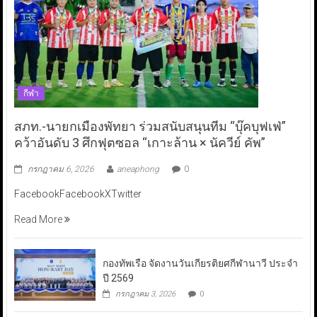
กีฬา
สภท.-นายกเมืองพัทยา ร่วมสนับสนุนทีม “บุ๊คบุฟเฟ่”
คว้าอันดับ 3 ศึกฟุตซอล “เกาะล้าน × นัควีย์ คัพ”
กรกฎาคม 6, 2026
aneaphong
0
FacebookFacebookXTwitter
Read More
กองทัพเรือ จัดงานวันเกียรติยศกีฬานาวี ประจำ
ปี 2569
กรกฎาคม 3, 2026
0