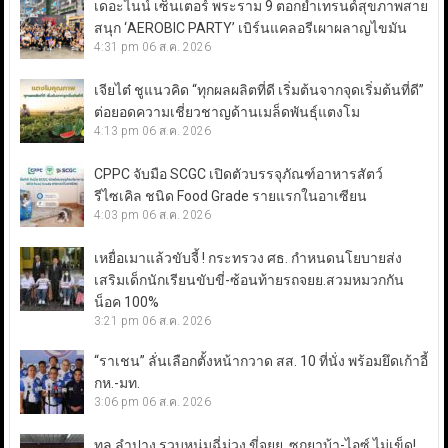
เดอะไนน์ เซ็นเตอร์ พระราม 9 ตอกย้ำเทรนด์สุขภาพสาย
สนุก ‘AEROBIC PARTY’ เบิร์นแคลอรีเผาผลาญไขมัน
4:31 pm
06 ส.ค. 2026
เจียไต๋ ชูแนวคิด “ทุกผลผลิตที่ดี เริ่มต้นจากจุดเริ่มต้นที่ดี”
ต่อยอดความเชี่ยวชาญด้านเมล็ดพันธุ์แตงโม
4:13 pm
06 ส.ค. 2026
CPPC จับมือ SCGC เปิดตัวบรรจุภัณฑ์อาหารสัตว์
รีไซเคิล ชนิด Food Grade รายแรกในอาเซียน
4:03 pm
06 ส.ค. 2026
เหยื่อเมาแล้วขับจี้ ! กระทรวง ศธ. กำหนดนโยบายส่ง
เสริมเด็กนักเรียนขับขี่-ซ้อนท้ายรถจยย.สวมหมวกกัน
น็อค 100%
3:21 pm
06 ส.ค. 2026
“ราเชน” ลั่นเลือกตั้งหน้ากวาด สส. 10 ที่นั่ง พร้อมยึดเก้าอี้
กห.-มท.
3:06 pm
06 ส.ค. 2026
ทล.ลำปาง รวบหนุ่มฉี่ม่วง ขี่จยย. ซุกยาบ้า-ไอซ์ ไม่เข็ด!