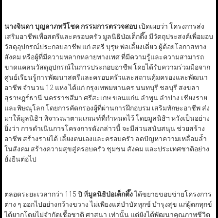
นางจินดา บุญลาภทวีโชค กรรมการตรวจสอบ
เปิดเผยว่า โครงการส่ง
เสริมอาชีพเพื่อสตรีและครอบครัว มูลนิธิป่อเต็กตึ๊ง มีวัตถุประสงค์เพื่อมอบ
วัสดุอุปกรณ์ประกอบอาชีพ แก่ สตรี บุรุษ พ่อเลี้ยงเดี่ยว ผู้ด้อยโอกาสทาง
สังคม หรือผู้ที่มีความหลากหลายทางเพศ ที่มีความรู้และความสามารถ
ขาดแคลนวัสดุอุปกรณ์ในการประกอบอาชีพ โดยได้รับความร่วมมือจาก
ศูนย์เรียนรู้การพัฒนาสตรีและครอบครัวและสถานคุ้มครองและพัฒนา
อาชีพ จำนวน 12 แห่ง ได้แก่ กรุงเทพมหานคร นนทบุรี ชลบุรี สงขลา
สุราษฎร์ธานี นครราชสีมา ศรีสะเกษ ขอนแก่น ลำพูน ลำปาง เชียงราย
และพิษณุโลก โดยการคัดกรองผู้ที่ผ่านการฝึกอบรม เสริมทักษะอาชีพ ส่ง
มาให้มูลนิธิฯ พิจารณาตามเกณฑ์ที่กำหนดไว้ โดยมูลนิธิฯ หวังเป็นอย่าง
ยิ่งว่า การดำเนินการโครงการดังกล่าวนี้ จะมีส่วนสนับสนุน ช่วยสร้าง
อาชีพ สร้างรายได้ เลี้ยงตนเองและครอบครัว ลดปัญหาความเหลื่อมล้ำ
ในสังคม สร้างความสุขสู่ครอบครัว ชุมชน สังคม และประเทศชาติอย่าง
ยั่งยืนต่อไป
ตลอดระยะเวลากว่า 115 ปี ที่
มูลนิธิป่อเต็กตึ๊ง
ได้ขยายขอบข่ายโครงการ
ต่าง ๆ ออกไปอย่างกว้างขวาง ไม่เพียงแต่บำบัดทุกข์ บำรุงสุข แก่ผู้ตกทุกข์
ได้ยากโดยไม่จำกัดเชื้อชาติ ศาสนา เท่านั้น แต่ยังได้พัฒนาคุณภาพชีวิต