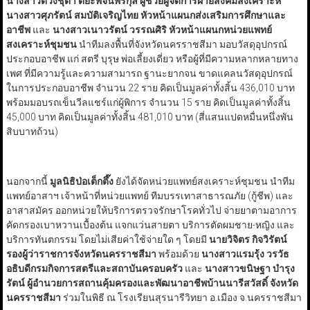
นางสาวดวงชุตา ติยะพจนพรกุล ผู้ช่วยผู้จัดการฝ่ายสังคมสงเคราะห์
นางสาวศุภรัตน์ สมบัติเจริญไทย หัวหน้าแผนกส่งเสริมการศึกษาและ
อาชีพ
และ
นางสาวเนาวรัตน์ วรรณศิริ หัวหน้าแผนกหน่วยแพทย์
สงเคราะห์ชุมชน
นำทีมลงพื้นที่จังหวัดนครราชสีมา มอบวัสดุอุปกรณ์
ประกอบอาชีพ แก่ สตรี บุรุษ พ่อเลี้ยงเดี่ยว หรือผู้ที่มีความหลากหลายทาง
เพศ ที่มีความรู้และความสามารถ ฐานะยากจน ขาดแคลนวัสดุอุปกรณ์
ในการประกอบอาชีพ จำนวน 22 ราย คิดเป็นมูลค่าทั้งสิ้น 436,010 บาท
พร้อมมอบรถเข็นวีลแชร์แก่ผู้พิการ จำนวน 15 ราย คิดเป็นมูลค่าทั้งสิ้น
45,000 บาท คิดเป็นมูลค่าทั้งสิ้น 481,010 บาท (สี่แสนแปดหมื่นหนึ่งพัน
สิบบาทถ้วน)
นอกจากนี้
มูลนิธิป่อเต็กตึ๊ง
ยังได้จัดหน่วยแพทย์สงเคราะห์ชุมชน นำทีม
แพทย์อาสาฯ เจ้าหน้าที่หน่วยแพทย์ ทีมบรรเทาสาธารณภัย (กู้ชีพ) และ
อาสาสมัคร ออกหน่วยให้บริการตรวจรักษาโรคทั่วไป จ่ายยาตามอาการ
คัดกรองเบาหวานเบื้องต้น แจกแว่นสายตา บริการตัดผมชาย-หญิง และ
บริการทันตกรรม โดยไม่เสียค่าใช้จ่ายใด ๆ โดยมี
นายวิจิตร กิจวิรัตน์
รองผู้ว่าราชการจังหวัดนครราชสีมา
พร้อมด้วย
นางสาวแรมรุ้ง วรวัธ
อธิบดีกรมกิจการสตรีและสถาบันครอบครัว
และ
นางสาวขนิษฐา บำรุง
รัตน์ ผู้อำนวยการสถานคุ้มครองและพัฒนาอาชีพบ้านนารีสวัสดิ์ จังหวัด
นครราชสีมา
ร่วมในพิธี ณ โรงเรียนสุรนารีวิทยา อ.เมือง จ.นครราชสีมา