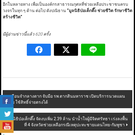
อีกในหลายทาง เพื่อเป็นองค์กรสาธารณกุศลที่ช่วยเหลือประชาชนครบ
วงจรในทุก ๆ ด้าน ต่อไป ดังปณิธาน
“
มูลนิธิป่อเต็กตึ๊ง ช่วยชีวิต รักษาชีวิต
สร้างชีวิต
”
มีผู้อ่านข่าวนี้แล้ว 620 ครั้ง
Post
เรือนจำกลางตาก จับมือ รพ.ตากสินมหาราช เปิดบริการนวดแผน
ไทย ใช้สิทธิ์จ่ายตรงได้
navigation
มูลนิธิป่อเต็กตึ๊ง จัดงบเพิ่ม 2.39 ล้าน นำน้ำใจผู้มีจิตศรัทธา เร่งลงพื้น
ที่ 4 จังหวัดช่วยเหลือกรณีเหตุปะทะชายแดนไทย-กัมพูชา