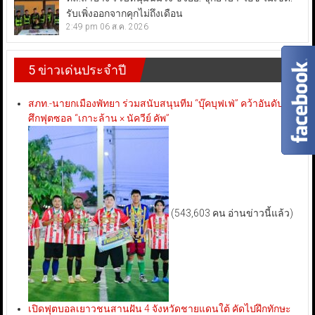
รับเพิ่งออกจากคุกไม่ถึงเดือน
2:49 pm
06 ส.ค. 2026
5 ข่าวเด่นประจำปี
สภท.-นายกเมืองพัทยา ร่วมสนับสนุนทีม “บุ๊คบุฟเฟ่” คว้าอันดับ 3
ศึกฟุตซอล “เกาะล้าน × นัควีย์ คัพ”
(543,603 คน อ่านข่าวนี้แล้ว)
เปิดฟุตบอลเยาวชนสานฝัน 4 จังหวัดชายแดนใต้ คัดไปฝึกทักษะ