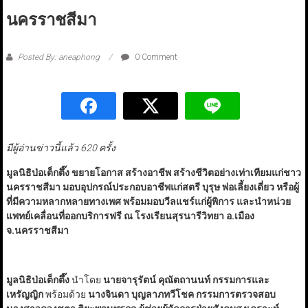
นครราชสีมา
Posted By: aneaphong
0 Comment
มีผู้อ่านข่าวนี้แล้ว 620 ครั้ง
มูลนิธิป่อเต็กตึ๊ง ขยายโอกาส สร้างอาชีพ สร้างชีวิตอย่างเท่าเทียมแก่ชาว
นครราชสีมา มอบอุปกรณ์ประกอบอาชีพแก่สตรี บุรุษ พ่อเลี้ยงเดี่ยว หรือผู้
ที่มีความหลากหลายทางเพศ พร้อมมอบวีลแชร์แก่ผู้พิการ และนำหน่วย
แพทย์เคลื่อนที่ออกบริการฟรี ณ โรงเรียนสุรนารีวิทยา อ.เมือง
จ.นครราชสีมา
มูลนิธิป่อเต็กตึ๊ง
นำโดย
นายจารุรัตน์ คุณัตถานนท์ กรรมการและ
เหรัญญิก
พร้อมด้วย
นางจินดา บุญลาภทวีโชค กรรมการตรวจสอบ