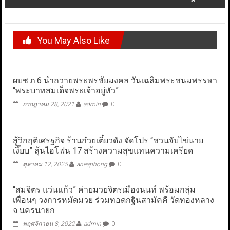
You May Also Like
ผบช.ภ.6 นำถวายพระพรชัยมงคล วันเฉลิมพระชนมพรรษา
“พระบาทสมเด็จพระเจ้าอยู่หัว”
กรกฎาคม 28, 2021
admin
0
สู้วิกฤติเศรฐกิจ ร้านก๋วยเตี๋ยวดัง จัดโปร “ชวนจับไข่นาย
เงี๊ยบ” ลุ้นไอโฟน 17 สร้างความสุขแทนความเครียด
ตุลาคม 12, 2025
aneaphong
0
“สมจิตร แว่นแก้ว” ค่ายมวยจิตรเมืองนนท์ พร้อมกลุ่ม
เพื่อนๆ วงการหมัดมวย ร่วมทอดกฐินสามัคคี วัดทองหลาง
จ.นครนายก
พฤศจิกายน 8, 2022
admin
0