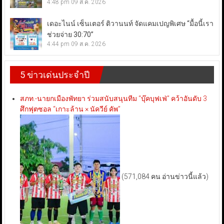
4:48 pm
09 ส.ค. 2026
เดอะไนน์ เซ็นเตอร์ ติวานนท์ จัดแคมเปญพิเศษ “มื้อนี้เรา
ช่วยจ่าย 30:70”
4:44 pm
09 ส.ค. 2026
5 ข่าวเด่นประจำปี
สภท.-นายกเมืองพัทยา ร่วมสนับสนุนทีม “บุ๊คบุฟเฟ่” คว้าอันดับ 3
ศึกฟุตซอล “เกาะล้าน × นัควีย์ คัพ”
(571,084 คน อ่านข่าวนี้แล้ว)