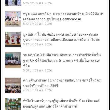
5:25 pm
09 ส.ค. 2026
ทรู x คณะแพทย์ มธ. x รพ.ธรรมศาสตร์ฯ x เอ้ก ดิจิทัล ขับ
เคลื่อนสาธารณสุขไทยสู่ Healthcare AI
5:22 pm
09 ส.ค. 2026
มูลนิธิเมาไม่ขับ จับมือ เทศบาลเมืองเมืองพล- สภ.พล
บูรณาการความร่วมมือคนเมืองพล เมา+ดื่ม เราไม่ขับ
5:17 pm
09 ส.ค. 2026
รพ.พญาไท 3 จับมือ สนท. จัดอบรมการช่วยชีวิตขั้นพื้น
ฐาน CPR ให้นักเรียนรร.วัดนวลนรดิศ เพิ่มโอกาสรอด
ชีวิต
5:00 pm
09 ส.ค. 2026
คณะศึกษาศาสตร์ มหาวิทยาลัยศิลปากร จัดพิธีไหว้ครู
ประจำปีการศึกษา 2569
4:55 pm
09 ส.ค. 2026
ทัพไดโนเสาร์บุกกรุง@ศูนย์การค้าเอ็ม บี เค เซ็นเตอร์
ผจญภัยสู่ดินแดนสัตว์โลกดึกดำบรรพ์