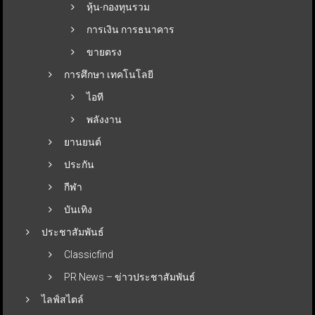
หุ้น-กองทุนรวม
การเงิน การธนาคาร
ขายตรง
การศึกษา เทคโนโลยี
ไอที
พลังงาน
ยานยนต์
ประกัน
กีฬา
บันเทิง
ประชาสัมพันธ์
Classicfind
PR News – ข่าวประชาสัมพันธ์
ไลฟ์สไตล์