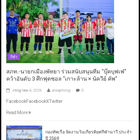
กีฬา
สภท.-นายกเมืองพัทยา ร่วมสนับสนุนทีม “บุ๊คบุฟเฟ่”
คว้าอันดับ 3 ศึกฟุตซอล “เกาะล้าน × นัควีย์ คัพ”
กรกฎาคม 6, 2026
aneaphong
0
FacebookFacebookXTwitter
Read More
กองทัพเรือ จัดงานวันเกียรติยศกีฬานาวี ประจำ
ปี 2569