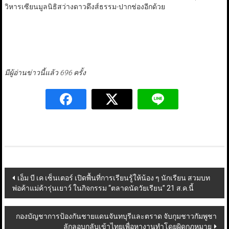
วิหารเซียนมูลนิธิสว่างดาวดึงส์ธรรม-ปากช่องอีกด้วย
มีผู้อ่านข่าวนี้แล้ว 696 ครั้ง
Post
เอ็ม บี เค เซ็นเตอร์ เปิดพื้นที่การเรียนรู้ให้น้อง ๆ นักเรียน สวมบท
พ่อค้าแม่ค้ารุ่นเยาว์ ในกิจกรรม “ตลาดนัดวัยเรียน” 21 ส.ค.นี้
navigation
กองบัญชาการป้องกันชายแดนจันทบุรีและตราด จับกุมชาวกัมพูชา
ลักลอบกลับเข้าไทยเพื่อหางานทำโดยผิดกฎหมาย