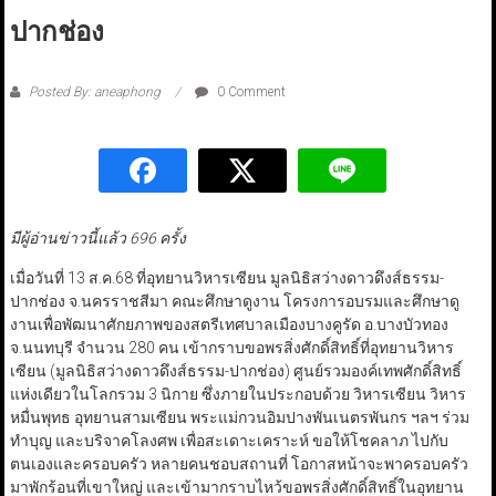
ปากช่อง
Posted By: aneaphong
0 Comment
มีผู้อ่านข่าวนี้แล้ว 696 ครั้ง
เมื่อวันที่ 13 ส.ค.68 ที่อุทยานวิหารเซียน มูลนิธิสว่างดาวดึงส์ธรรม-
ปากช่อง จ.นครราชสีมา คณะศึกษาดูงาน โครงการอบรมและศึกษาดู
งานเพื่อพัฒนาศักยภาพของสตรีเทศบาลเมืองบางคูรัด อ.บางบัวทอง
จ.นนทบุรี จำนวน 280 คน เข้ากราบขอพรสิ่งศักดิ์สิทธิ์ที่อุทยานวิหาร
เซียน (มูลนิธิสว่างดาวดึงส์ธรรม-ปากช่อง) ศูนย์รวมองค์เทพศักดิ์สิทธิ์
แห่งเดียวในโลกรวม 3 นิกาย ซึ่งภายในประกอบด้วย วิหารเซียน วิหาร
หมื่นพุทธ อุทยานสามเซียน พระแม่กวนอิมปางพันเนตรพันกร ฯลฯ ร่วม
ทำบุญ และบริจาคโลงศพ เพื่อสะเดาะเคราะห์ ขอให้โชคลาภ ไปกับ
ตนเองและครอบครัว หลายคนชอบสถานที่ โอกาสหน้าจะพาครอบครัว
มาพักร้อนที่เขาใหญ่ และเข้ามากราบไหว้ขอพรสิ่งศักดิ์สิทธิ์ในอุทยาน