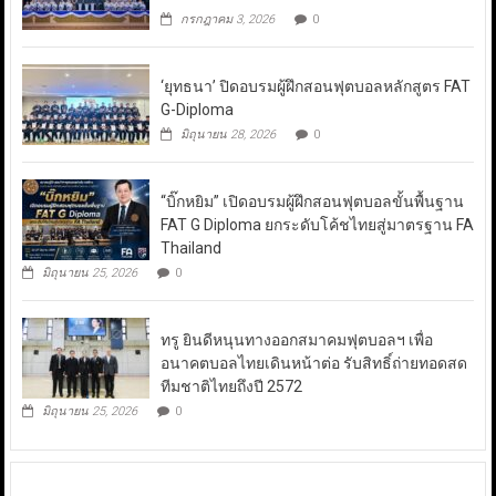
กรกฎาคม 3, 2026
0
‘ยุทธนา’ ปิดอบรมผู้ฝึกสอนฟุตบอลหลักสูตร FAT
G-Diploma
มิถุนายน 28, 2026
0
“บิ๊กหยิม” เปิดอบรมผู้ฝึกสอนฟุตบอลขั้นพื้นฐาน
FAT G Diploma ยกระดับโค้ชไทยสู่มาตรฐาน FA
Thailand
มิถุนายน 25, 2026
0
ทรู ยินดีหนุนทางออกสมาคมฟุตบอลฯ เพื่อ
อนาคตบอลไทยเดินหน้าต่อ รับสิทธิ์ถ่ายทอดสด
ทีมชาติไทยถึงปี 2572
มิถุนายน 25, 2026
0