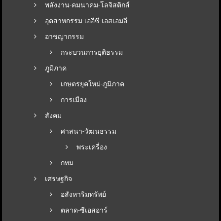
พลังงาน-คมนาคม-โลจิสติกส์
อุตสาหกรรม-เออีซี-เอสเอมอี
อาชญากรรม
กระบวนการยุติธรรม
ภูมิภาค
เกษตรยุคใหม่-ภูมิภาค
การเมือง
สังคม
ศาสนา-วัฒนธรรม
พระเครื่อง
กทม
เศรษฐกิจ
อสังหาริมทรัพย์
ตลาด-ซีเอสอาร์