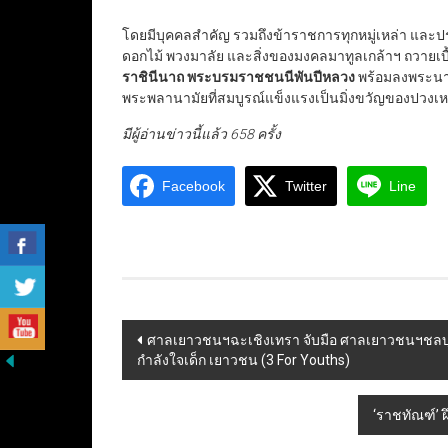
โดยมีบุคคลสำคัญ รวมถึงข้าราชการทุกหมู่เหล่า และปร
ดอกไม้ พวงมาลัย และสิ่งของมงคลมาทูลเกล้าฯ ถวายเ
ราชินีนาถ พระบรมราชชนนีพันปีหลวง
พร้อมลงพระนา
พระพลานามัยที่สมบูรณ์แข็งแรงเป็นมิ่งขวัญของปวง
มีผู้อ่านข่าวนี้แล้ว 658 ครั้ง
Facebook
Twitter
Line
Post
ศาลเยาวชนฯฉะเชิงเทรา จับมือ ศาลเยาวชนฯชลบ
กำลังใจเด็ก เยาวชน (3 For Youths)
navigation
‘ราชทัณฑ์’ 