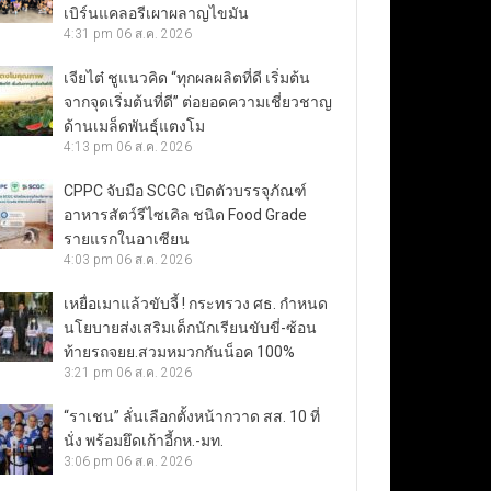
เบิร์นแคลอรีเผาผลาญไขมัน
4:31 pm
06 ส.ค. 2026
เจียไต๋ ชูแนวคิด “ทุกผลผลิตที่ดี เริ่มต้น
จากจุดเริ่มต้นที่ดี” ต่อยอดความเชี่ยวชาญ
ด้านเมล็ดพันธุ์แตงโม
4:13 pm
06 ส.ค. 2026
CPPC จับมือ SCGC เปิดตัวบรรจุภัณฑ์
อาหารสัตว์รีไซเคิล ชนิด Food Grade
รายแรกในอาเซียน
4:03 pm
06 ส.ค. 2026
เหยื่อเมาแล้วขับจี้ ! กระทรวง ศธ. กำหนด
นโยบายส่งเสริมเด็กนักเรียนขับขี่-ซ้อน
ท้ายรถจยย.สวมหมวกกันน็อค 100%
3:21 pm
06 ส.ค. 2026
“ราเชน” ลั่นเลือกตั้งหน้ากวาด สส. 10 ที่
นั่ง พร้อมยึดเก้าอี้กห.-มท.
3:06 pm
06 ส.ค. 2026