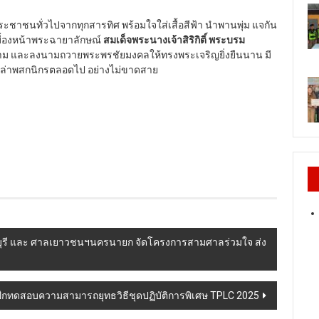
ะชาชนทั่วไปจากทุกสารทิศ พร้อมใจใส่เสื้อสีฟ้า นำพานพุ่ม แจกัน
บื้องหน้าพระฉายาลักษณ์
สมเด็จพระนางเจ้าสิริกิติ์ พระบรม
ม และลงนามถวายพระพรชัยมงคลให้ทรงพระเจริญยิ่งยืนนาน มี
เหล่าพสกนิกรตลอดไป อย่างไม่ขาดสาย
ุรี และ ศาลเยาวชนฯนครนายก จัดโครงการสามศาลร่วมใจ ส่ง
ฝึกทดสอบความสามารถยุทธวิธีชุดปฏิบัติการพิเศษ TPLC 2025