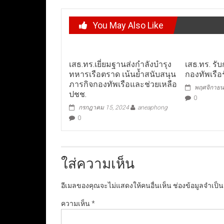
You May Also Like
เสธ.ทร.เยี่ยมฐานส่งกำลังบำรุง
เสธ.ทร. รับ
ทหารเรือตราด เน้นย้ำสนับสนุน
กองทัพเรือร
ภารกิจกองทัพเรือและช่วยเหลือ
พฤศจิกายน
ปชช.
0
กรกฎาคม 15, 2024
aneaphong
0
ใส่ความเห็น
อีเมลของคุณจะไม่แสดงให้คนอื่นเห็น
ช่องข้อมูลจำเป็
ความเห็น
*