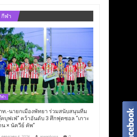
กีฬา
กีฬา
ภท.-นายกเมืองพัทยา ร่วมสนับสนุนทีม
ุ๊คบุฟเฟ่” คว้าอันดับ 3 ศึกฟุตซอล “เกาะ
าน × นัควีย์ คัพ”
กรกฎาคม 6, 2026
aneaphong
0