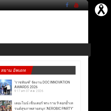
สยาม อัพเดท
‘ราชทัณฑ์’ จัดงาน DOC INNOVATION
AWARDS 2026
9:17 am
07 ส.ค. 2026
เดอะไนน์ เซ็นเตอร์ พระราม 9 ตอกย้ำเท
รนด์สุขภาพสายสนุก ‘AEROBIC PARTY’