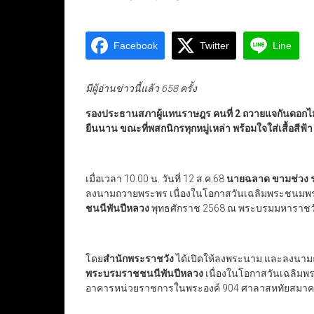
Facebook
Twitter
Line
มีผู้อ่านข่าวนี้แล้ว 658 ครั้ง
รองประธานสภาผู้แทนราษฎร คนที่
2 ถวายแจกันดอก
ยืนนาน ขณะที่พสกนิกรทุกหมู่เหล่า พร้อมใจใส่เสื้อสีฟ้
เมื่อเวลา 10.00 น. วันที่ 12 ส.ค.68
นายฉลาด ขามช่วง ร
ลงนามถวายพระพร เนื่องในโอกาสวันเฉลิมพระชนม
ชนนีพันปีหลวง
พุทธศักราช 2568 ณ พระบรมมหาราชว
โดย
สำนักพระราชวัง
ได้เปิดให้ลงพระนาม และลงนา
พระบรมราชชนนีพันปีหลวง
เนื่องในโอกาสวันเฉลิมพระ
อาคารหน่วยราชการในพระองค์ 904 ศาลาสหทัยสมาคม