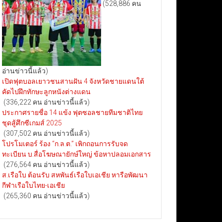
(528,886 คน
อ่านข่าวนี้แล้ว)
เปิดฟุตบอลเยาวชนสานฝัน 4 จังหวัดชายแดนใต้
คัดไปฝึกทักษะลูกหนังต่างแดน
(336,222 คน อ่านข่าวนี้แล้ว)
ประกาศรายชื่อ 14 แข้ง ฟุตซอลชายทีมชาติไทย
ชุดสู้ศึกซีเกมส์ 2025
(307,502 คน อ่านข่าวนี้แล้ว)
โปรโมเตอร์ ร้อง “ก.ล.ต.” เพิกถอนการรับจด
ทะเบียน บ.สื่อโฆษณายักษ์ใหญ่ ข้อหาปลอมเอกสาร
(276,564 คน อ่านข่าวนี้แล้ว)
ส.เรือใบ ต้อนรับ สหพันธ์เรือใบเอเชีย หารือพัฒนา
กีฬาเรือใบไทย-เอเชีย
(265,360 คน อ่านข่าวนี้แล้ว)