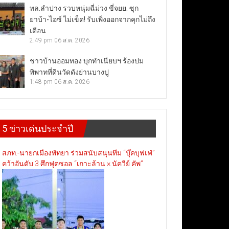
ทล.ลำปาง รวบหนุ่มฉี่ม่วง ขี่จยย. ซุก
ยาบ้า-ไอซ์ ไม่เข็ด! รับเพิ่งออกจากคุกไม่ถึง
เดือน
2:49 pm
06 ส.ค. 2026
ชาวบ้านออมทอง บุกทำเนียบฯ ร้องปม
พิพาทที่ดินวัดดังย่านบางปู
1:48 pm
06 ส.ค. 2026
5 ข่าวเด่นประจำปี
สภท.-นายกเมืองพัทยา ร่วมสนับสนุนทีม “บุ๊คบุฟเฟ่”
คว้าอันดับ 3 ศึกฟุตซอล “เกาะล้าน × นัควีย์ คัพ”