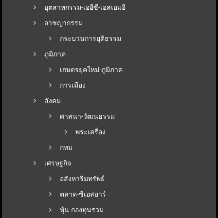
อุตสาหกรรม-เออีซี-เอสเอมอี
อาชญากรรม
กระบวนการยุติธรรม
ภูมิภาค
เกษตรยุคใหม่-ภูมิภาค
การเมือง
สังคม
ศาสนา-วัฒนธรรม
พระเครื่อง
กทม
เศรษฐกิจ
อสังหาริมทรัพย์
ตลาด-ซีเอสอาร์
หุ้น-กองทุนรวม