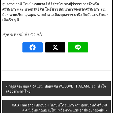
อุบลราชธานี โดยมี
นายธาตรี สิริรุ่งวนิช รองผู้ว่าราชการจังหวัด
ศรีสะเกษ
และ
นางทรัพย์สิน โพธิ์ขาว พัฒนาการจังหวัดศรีสะเกษ
ร่วม
ด้วย
นายปรีดา อุ่นอุดม นายอำเภอเมืองอุบลราชธานี
เป็นตัวแทนรับมอบ
เมื่อเร็ว ๆ นี้
มีผู้อ่านข่าวนี้แล้ว 411 ครั้ง
Post
กลุ่มเดอะมอลล์ จัดแคมเปญพิเศษ WE LOVE THAILAND รวมน้ำใจ
เคียงข้างคนไทย
navigation
XAG Thailand เปิดอบรม “นักบินโดรนเกษตร” ทุกแบรนด์ฟรี 7-8
ส.ค.นี้ รู้ทันกฎหมายใหม่ พร้อมวางแผนอาชีพอย่างยั่งยืน