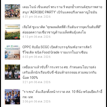
เดอะไนน์ เซ็นเตอร์ พระราม 9 ตอกย้ำเทรนด์สุขภาพสาย
สนุก ‘AEROBIC PARTY’ เบิร์นแคลอรีเผาผลาญไขมัน
4:31 pm
06 ส.ค. 2026
เจียไต๋ ชูแนวคิด “ทุกผลผลิตที่ดี เริ่มต้นจากจุดเริ่มต้นที่ดี”
ต่อยอดความเชี่ยวชาญด้านเมล็ดพันธุ์แตงโม
4:13 pm
06 ส.ค. 2026
CPPC จับมือ SCGC เปิดตัวบรรจุภัณฑ์อาหารสัตว์
รีไซเคิล ชนิด Food Grade รายแรกในอาเซียน
4:03 pm
06 ส.ค. 2026
เหยื่อเมาแล้วขับจี้ ! กระทรวง ศธ. กำหนดนโยบายส่ง
เสริมเด็กนักเรียนขับขี่-ซ้อนท้ายรถจยย.สวมหมวกกัน
น็อค 100%
3:21 pm
06 ส.ค. 2026
“ราเชน” ลั่นเลือกตั้งหน้ากวาด สส. 10 ที่นั่ง พร้อมยึดเก้าอี้
กห.-มท.
3:06 pm
06 ส.ค. 2026