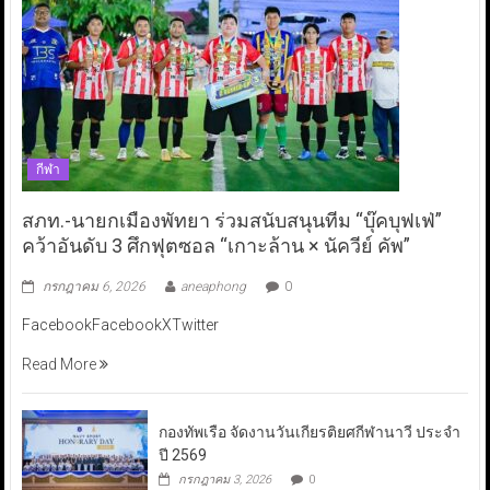
กีฬา
สภท.-นายกเมืองพัทยา ร่วมสนับสนุนทีม “บุ๊คบุฟเฟ่”
คว้าอันดับ 3 ศึกฟุตซอล “เกาะล้าน × นัควีย์ คัพ”
กรกฎาคม 6, 2026
aneaphong
0
FacebookFacebookXTwitter
Read More
กองทัพเรือ จัดงานวันเกียรติยศกีฬานาวี ประจำ
ปี 2569
กรกฎาคม 3, 2026
0