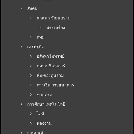
สังคม
ศาสนา-วัฒนธรรม
พระเครื่อง
กทม
เศรษฐกิจ
อสังหาริมทรัพย์
ตลาด-ซีเอสอาร์
หุ้น-กองทุนรวม
การเงิน การธนาคาร
ขายตรง
การศึกษา เทคโนโลยี
ไอที
พลังงาน
ยานยนต์