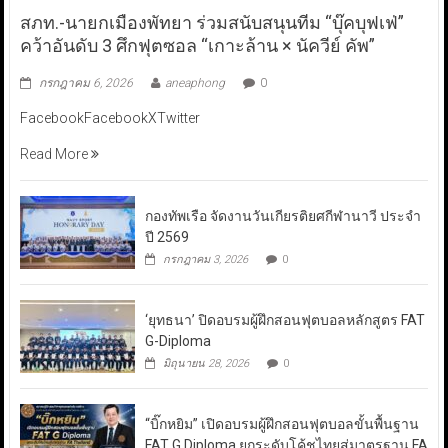
สภท.-นายกเมืองพัทยา ร่วมสนับสนุนทีม “บุ๊คบุฟเฟ่”
คว้าอันดับ 3 ศึกฟุตซอล “เกาะล้าน × นัควีย์ คัพ”
กรกฎาคม 6, 2026
aneaphong
0
FacebookFacebookXTwitter
Read More
กองทัพเรือ จัดงานวันเกียรติยศกีฬานาวี ประจำ
ปี 2569
กรกฎาคม 3, 2026
0
‘ยุทธนา’ ปิดอบรมผู้ฝึกสอนฟุตบอลหลักสูตร FAT
G-Diploma
มิถุนายน 28, 2026
0
“บิ๊กหยิม” เปิดอบรมผู้ฝึกสอนฟุตบอลขั้นพื้นฐาน
FAT G Diploma ยกระดับโค้ชไทยสู่มาตรฐาน FA