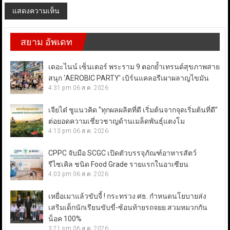
สยาม อัพเดท
เดอะไนน์ เซ็นเตอร์ พระราม 9 ตอกย้ำเทรนด์สุขภาพสาย
สนุก ‘AEROBIC PARTY’ เบิร์นแคลอรีเผาผลาญไขมัน
4:31 pm
06 ส.ค. 2026
เจียไต๋ ชูแนวคิด “ทุกผลผลิตที่ดี เริ่มต้นจากจุดเริ่มต้นที่ดี”
ต่อยอดความเชี่ยวชาญด้านเมล็ดพันธุ์แตงโม
4:13 pm
06 ส.ค. 2026
CPPC จับมือ SCGC เปิดตัวบรรจุภัณฑ์อาหารสัตว์
รีไซเคิล ชนิด Food Grade รายแรกในอาเซียน
4:03 pm
06 ส.ค. 2026
เหยื่อเมาแล้วขับจี้ ! กระทรวง ศธ. กำหนดนโยบายส่ง
เสริมเด็กนักเรียนขับขี่-ซ้อนท้ายรถจยย.สวมหมวกกัน
น็อค 100%
3:21 pm
06 ส.ค. 2026