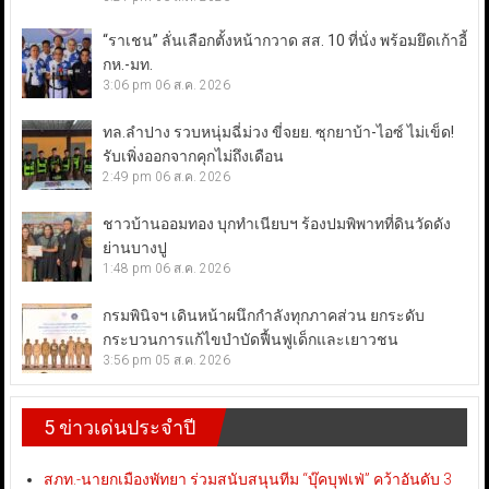
“ราเชน” ลั่นเลือกตั้งหน้ากวาด สส. 10 ที่นั่ง พร้อมยึดเก้าอี้
กห.-มท.
3:06 pm
06 ส.ค. 2026
ทล.ลำปาง รวบหนุ่มฉี่ม่วง ขี่จยย. ซุกยาบ้า-ไอซ์ ไม่เข็ด!
รับเพิ่งออกจากคุกไม่ถึงเดือน
2:49 pm
06 ส.ค. 2026
ชาวบ้านออมทอง บุกทำเนียบฯ ร้องปมพิพาทที่ดินวัดดัง
ย่านบางปู
1:48 pm
06 ส.ค. 2026
กรมพินิจฯ เดินหน้าผนึกกำลังทุกภาคส่วน ยกระดับ
กระบวนการแก้ไขบำบัดฟื้นฟูเด็กและเยาวชน
3:56 pm
05 ส.ค. 2026
5 ข่าวเด่นประจำปี
สภท.-นายกเมืองพัทยา ร่วมสนับสนุนทีม “บุ๊คบุฟเฟ่” คว้าอันดับ 3