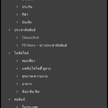
ประกัน
กีฬา
บันเทิง
ประชาสัมพันธ์
Classicfind
PR News – ข่าวประชาสัมพันธ์
ไลฟ์สไตล์
ท่องเที่ยว
แฟชั่นโซไซตี้-ดูดวง
สุขภาพ-ความงาม
อาหาร
ช้อป-ชิม-ชิล
คอลัมน์
ในประเทศ