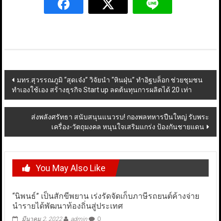
Post
มทร.สุวรรณภูมิ “สุดเจ๋ง” วิจัยนำ “หินฝุ่น” ทำอิฐบล็อก ช่วยชุมชน
ทำเองใช้เอง สร้างธุรกิจ Start up ลดต้นทุนการผลิตได้ 20 เท่า
navigation
ส่งพลังศรัทธา สนับสนุนแนวรบ! กองพลทหารปืนใหญ่ รับพระ
เครื่อง-วัตถุมงคล หนุนใจเสริมแกร่ง ป้องกันชายแดน
You May Also Like
“นิพนธ์” เป็นสักขีพยาน เร่งรัดจัดเก็บภาษีรถยนต์ค้างจ่าย
นำรายได้พัฒนาท้องถิ่นสู่ประเทศ
มีนาคม 2, 2022
admin
0