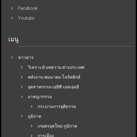
Facebook
Youtube
เมนู
ข่าวสาร
วิเคราะห์ บทความ ต่างประเทศ
พลังงาน-คมนาคม-โลจิสติกส์
อุตสาหกรรม-เออีซี-เอสเอมอี
อาชญากรรม
กระบวนการยุติธรรม
ภูมิภาค
เกษตรยุคใหม่-ภูมิภาค
การเมือง