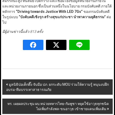
สมรรถนะสูง ทันสมัย เปิดกว้าง และเชื่อมโยงข้อมูลหน่วยงานภายใน
และหน่วยงานภายนอก ซึ่งเป็นส่วนหนึ่งในนโยบาย กรมบังคับคดี ภายใต้
หลักการ
“Driving towards Justice With LED
7Gs”
ของกรมบังคับคดี
ในรูปแบบ
“
บังคับคดีเชิงรุก สร้างสุขแก่ประชา นำพาความยุติธรรม
”
ต่อ
ไป
มีผู้อ่านข่าวนี้แล้ว 813 ครั้ง
Post
มูลนิธิป่อเต็กตึ๊ง จับมือ ปภ. ยกระดับ MOU ร่วมให้ความรู้ หนุนงบฝึก
อบรม-ทีมบรรเทาสาธารณภัย
navigation
ทร. เผยผลประชุม ผบ.หน่วยทหารไทย-กัมพูชา หยุดใช้อาวุธทุกชนิด
ไม่เพิ่มกำลังพล-ขนอาวุธ เข้าชายแดนเพิ่มเติม