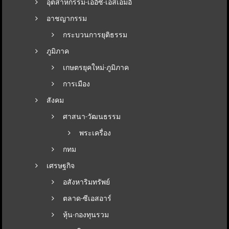
อุตสาหกรรม-เออีซี-เอสเอมอี
อาชญากรรม
กระบวนการยุติธรรม
ภูมิภาค
เกษตรยุคใหม่-ภูมิภาค
การเมือง
สังคม
ศาสนา-วัฒนธรรม
พระเครื่อง
กทม
เศรษฐกิจ
อสังหาริมทรัพย์
ตลาด-ซีเอสอาร์
หุ้น-กองทุนรวม