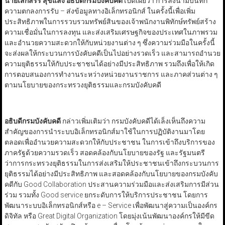
นายเสกสรร สุขแสง อธิบดีกรมบังคับคดี
เปิดเผยว่า การลงนามบันทึก
ความตกลงการรับ – ส่งข้อมูลทางอิเล็กทรอนิกส์ ในครั้งนี้เพื่อเพิ่ม
ประสิทธิภาพในการรวบรวมทรัพย์สินของเจ้าพนักงานพิทักษ์ทรัพย์สร้าง
ความเชื่อมั่นในการลงทุน และส่งเสริมเศรษฐกิจของประเทศในภาพรวม
และอำนวยความสะดวกให้กับหน่วยงานต่าง ๆ ซึ่งความร่วมมือในครั้งนี้
จะส่งผลให้กระบวนการบังคับคดีเป็นไปอย่างรวดเร็ว และสามารถอำนวย
ความยุติธรรมให้กับประชาชนได้อย่างมีประสิทธิภาพ รวมถึงเพื่อให้เกิด
การตอบสนองการทำงานระหว่างหน่วยงานราชการ และภาคส่วนต่าง ๆ
ตามนโยบายของกระทรวงยุติธรรมและกรมบังคับคดี
อธิบดีกรมบังคับคดี
กล่าวเพิ่มเติมว่า กรมบังคับคดีได้เล็งเห็นถึงความ
สำคัญของการนำระบบอิเล็กทรอนิกส์มาใช้ในการปฏิบัติงานมาโดย
ตลอดเพื่ออำนวยความสะดวกให้กับประชาชน ในการเข้าถึงบริการของ
ภาครัฐด้วยความรวดเร็ว สอดคล้องกับนโยบายของรัฐ และรัฐมนตรี
ว่าการกระทรวงยุติธรรมในการส่งเสริมให้ประชาชนเข้าถึงกระบวนการ
ยุติธรรมได้อย่างมีประสิทธิภาพ และสอดคล้องกับนโยบายของกรมบังคับ
คดีกับ Good Collaboration ประสานความร่วมมือและส่งเสริมการมีส่วน
ร่วม รวมทั้ง Good service ยกระดับการให้บริการประชาชน โดยการ
พัฒนาระบบอิเล็กทรอนิกส์หรือ e – Service เพื่อพัฒนาสู่ความเป็นองค์กร
ดิจิทัล หรือ Great Digital Organization โดยมุ่งเน้นพัฒนาองค์กรให้มีขีด