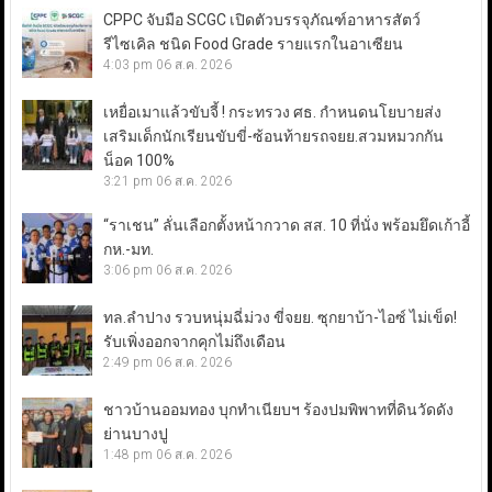
CPPC จับมือ SCGC เปิดตัวบรรจุภัณฑ์อาหารสัตว์
รีไซเคิล ชนิด Food Grade รายแรกในอาเซียน
4:03 pm
06 ส.ค. 2026
เหยื่อเมาแล้วขับจี้ ! กระทรวง ศธ. กำหนดนโยบายส่ง
เสริมเด็กนักเรียนขับขี่-ซ้อนท้ายรถจยย.สวมหมวกกัน
น็อค 100%
3:21 pm
06 ส.ค. 2026
“ราเชน” ลั่นเลือกตั้งหน้ากวาด สส. 10 ที่นั่ง พร้อมยึดเก้าอี้
กห.-มท.
3:06 pm
06 ส.ค. 2026
ทล.ลำปาง รวบหนุ่มฉี่ม่วง ขี่จยย. ซุกยาบ้า-ไอซ์ ไม่เข็ด!
รับเพิ่งออกจากคุกไม่ถึงเดือน
2:49 pm
06 ส.ค. 2026
ชาวบ้านออมทอง บุกทำเนียบฯ ร้องปมพิพาทที่ดินวัดดัง
ย่านบางปู
1:48 pm
06 ส.ค. 2026