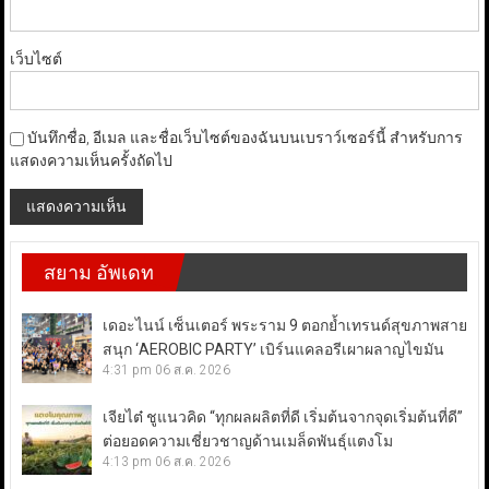
เว็บไซต์
บันทึกชื่อ, อีเมล และชื่อเว็บไซต์ของฉันบนเบราว์เซอร์นี้ สำหรับการ
แสดงความเห็นครั้งถัดไป
สยาม อัพเดท
เดอะไนน์ เซ็นเตอร์ พระราม 9 ตอกย้ำเทรนด์สุขภาพสาย
สนุก ‘AEROBIC PARTY’ เบิร์นแคลอรีเผาผลาญไขมัน
4:31 pm
06 ส.ค. 2026
เจียไต๋ ชูแนวคิด “ทุกผลผลิตที่ดี เริ่มต้นจากจุดเริ่มต้นที่ดี”
ต่อยอดความเชี่ยวชาญด้านเมล็ดพันธุ์แตงโม
4:13 pm
06 ส.ค. 2026