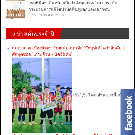
กรมพินิจฯ เดินหน้าผนึกกำลังทุกภาคส่วน ยกระดับ
กระบวนการแก้ไขบำบัดฟื้นฟูเด็กและเยาวชน
3:56 pm
05 ส.ค. 2026
5 ข่าวเด่นประจำปี
สภท.-นายกเมืองพัทยา ร่วมสนับสนุนทีม “บุ๊คบุฟเฟ่” คว้าอันดับ 3
ศึกฟุตซอล “เกาะล้าน × นัควีย์ คัพ”
(521,530 คน อ่านข่าวนี้แล้ว)