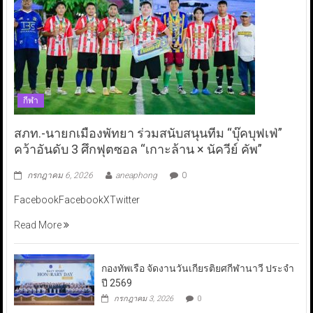
กีฬา
สภท.-นายกเมืองพัทยา ร่วมสนับสนุนทีม “บุ๊คบุฟเฟ่”
คว้าอันดับ 3 ศึกฟุตซอล “เกาะล้าน × นัควีย์ คัพ”
กรกฎาคม 6, 2026
aneaphong
0
FacebookFacebookXTwitter
Read More
กองทัพเรือ จัดงานวันเกียรติยศกีฬานาวี ประจำ
ปี 2569
กรกฎาคม 3, 2026
0