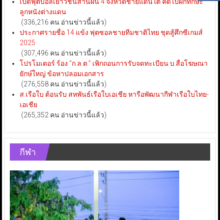
เปิดฟุตบอลเยาวชนสานฝัน 4 จังหวัดชายแดนใต้ คัดไปฝึกทักษะ
ลูกหนังต่างแดน
(336,216 คน อ่านข่าวนี้แล้ว)
ประกาศรายชื่อ 14 แข้ง ฟุตซอลชายทีมชาติไทย ชุดสู้ศึกซีเกมส์
2025
(307,496 คน อ่านข่าวนี้แล้ว)
โปรโมเตอร์ ร้อง “ก.ล.ต.” เพิกถอนการรับจดทะเบียน บ.สื่อโฆษณา
ยักษ์ใหญ่ ข้อหาปลอมเอกสาร
(276,558 คน อ่านข่าวนี้แล้ว)
ส.เรือใบ ต้อนรับ สหพันธ์เรือใบเอเชีย หารือพัฒนากีฬาเรือใบไทย-
เอเชีย
(265,352 คน อ่านข่าวนี้แล้ว)
กีฬา