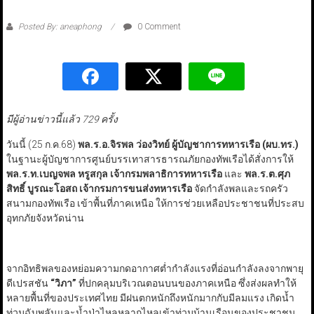
Posted By: aneaphong
0 Comment
มีผู้อ่านข่าวนี้แล้ว 729 ครั้ง
วันนี้ (25 ก.ค.68)
พล.ร.อ.จิรพล ว่องวิทย์ ผู้บัญชาการทหารเรือ (ผบ.ทร.)
ในฐานะผู้บัญชาการศูนย์บรรเทาสารธารณภัยกองทัพเรือได้สั่งการให้
พล.ร.ท.เบญจพล หรูสกุล เจ้ากรมพลาธิการทหารเรือ
และ
พล.ร.ต.ศุภ
สิทธิ์ บูรณะโอสถ เจ้ากรมการขนส่งทหารเรือ
จัดกำลังพลและรถครัว
สนามกองทัพเรือ เข้าพื้นที่ภาคเหนือ ให้การช่วยเหลือประชาชนที่ประสบ
อุทกภัยจังหวัดน่าน
จากอิทธิพลของหย่อมความกดอากาศต่ำกำลังแรงที่อ่อนกำลังลงจากพายุ
ดีเปรสชัน
“
วิภา
”
ที่ปกคลุมบริเวณตอนบนของภาคเหนือ ซึ่งส่งผลทำให้
หลายพื้นที่ของประเทศไทย มีฝนตกหนักถึงหนักมากกับมีลมแรง เกิดน้ำ
ท่วมฉับพลันและน้ำป่าไหลหลากไหลเข้าท่วมบ้านเรือนของประชาชน