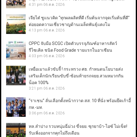
4:31 pm
06 ส.ค. 2026
เจียไต๋ ชูแนวคิด “ทุกผลผลิตที่ดี เริ่มต้นจากจุดเริ่มต้นที่ดี”
ต่อยอดความเชี่ยวชาญด้านเมล็ดพันธุ์แตงโม
4:13 pm
06 ส.ค. 2026
CPPC จับมือ SCGC เปิดตัวบรรจุภัณฑ์อาหารสัตว์
รีไซเคิล ชนิด Food Grade รายแรกในอาเซียน
4:03 pm
06 ส.ค. 2026
เหยื่อเมาแล้วขับจี้ ! กระทรวง ศธ. กำหนดนโยบายส่ง
เสริมเด็กนักเรียนขับขี่-ซ้อนท้ายรถจยย.สวมหมวกกัน
น็อค 100%
3:21 pm
06 ส.ค. 2026
“ราเชน” ลั่นเลือกตั้งหน้ากวาด สส. 10 ที่นั่ง พร้อมยึดเก้าอี้
กห.-มท.
3:06 pm
06 ส.ค. 2026
ทล.ลำปาง รวบหนุ่มฉี่ม่วง ขี่จยย. ซุกยาบ้า-ไอซ์ ไม่เข็ด!
รับเพิ่งออกจากคุกไม่ถึงเดือน