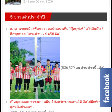
2:49 pm
06 ส.ค. 2026
5 ข่าวเด่นประจำปี
สภท.-นายกเมืองพัทยา ร่วมสนับสนุนทีม “บุ๊คบุฟเฟ่” คว้าอันดับ 3
ศึกฟุตซอล “เกาะล้าน × นัควีย์ คัพ”
(536,529 คน อ่านข่าวนี้แล้ว)
เปิดฟุตบอลเยาวชนสานฝัน 4 จังหวัดชายแดนใต้ คัดไปฝึกทักษะ
ลูกหนังต่างแดน