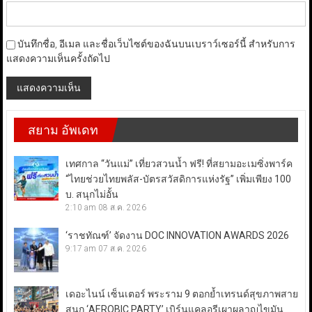
บันทึกชื่อ, อีเมล และชื่อเว็บไซต์ของฉันบนเบราว์เซอร์นี้ สำหรับการ
แสดงความเห็นครั้งถัดไป
สยาม อัพเดท
เทศกาล “วันแม่” เที่ยวสวนน้ำ ฟรี! ที่สยามอะเมซิ่งพาร์ค
“ไทยช่วยไทยพลัส-บัตรสวัสดิการแห่งรัฐ” เพิ่มเพียง 100
บ. สนุกไม่อั้น
2:10 am
08 ส.ค. 2026
‘ราชทัณฑ์’ จัดงาน DOC INNOVATION AWARDS 2026
9:17 am
07 ส.ค. 2026
เดอะไนน์ เซ็นเตอร์ พระราม 9 ตอกย้ำเทรนด์สุขภาพสาย
สนุก ‘AEROBIC PARTY’ เบิร์นแคลอรีเผาผลาญไขมัน