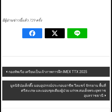
มีผู้อ่านข่าวนี้แล้ว 729 ครั้ง
Post
กองทัพเรือ เตรียมเป็นเจ้าภาพการฝึก IMEX TTX 2025
navigation
มูลนิธิป่อเต็กตึ๊ง มอบอุปกรณ์ประกอบอาชีพ วีลแชร์ จักรยาน พื้นที่
ศรีสะเกษ และมอบชุดเตียงผู้ป่วย แก่รพ.สมเด็จพระยุพราช
อุบลราชธานี