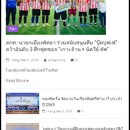
กีฬา
สภท.-นายกเมืองพัทยา ร่วมสนับสนุนทีม “บุ๊คบุฟเฟ่”
คว้าอันดับ 3 ศึกฟุตซอล “เกาะล้าน × นัควีย์ คัพ”
กรกฎาคม 6, 2026
aneaphong
0
FacebookFacebookXTwitter
Read More
กองทัพเรือ จัดงานวันเกียรติยศกีฬานาวี ประจำ
ปี 2569
กรกฎาคม 3, 2026
0
‘ยุทธนา’ ปิดอบรมผู้ฝึกสอนฟุตบอลหลักสูตร FAT