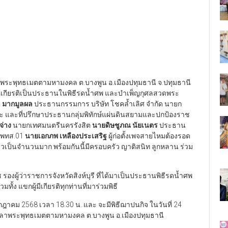
าลาพระพุทธเมตตามหามงคล ต.บางพูน อ.เมืองปทุมธานี จ.ปทุมธานี
้เกียรติเป็นประธานในพิธีรดน้ำศพ และบำเพ็ญกุศลสวดพระ
า
มากมูลผล
ประธานกรรมการ บริษัท โชคล้ำเลิศ จำกัด นายก
 และที่ปรึกษาประธานกลุ่มพิทักษ์แผ่นดินสยามและปกป้องราช
ะจ่าง
นายกเทศมนตรีนครรังสิต
นายดิษชูภณ นัยเนตร
ประธาน
) พทส.01
นายเอกภพ เหลืองประเสริฐ
ผู้ก่อตั้งเพจสายไหมต้องรอด
กล่าวเป็นจำนวนมาก พร้อมกันนี้มีครอบครัว ญาติสนิท ลูกหลาน ร่วม
งผู้ว่าราชการจังหวัดสิงห์บุรี ที่ได้มาเป็นประธานพิธีรดน้ำศพ
้ง แขกผู้มีเกียรติทุกท่านที่มาร่วมพิธี
กรกฎาคม 2568 เวลา 18.30 น. และ จะมีพิธีฌาปนกิจ ในวันที่ 24
าลาพระพุทธเมตตามหามงคล ต.บางพูน อ.เมืองปทุมธานี