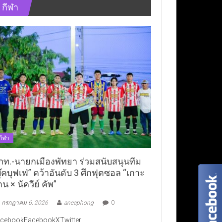
กีฬา
กีฬา
ภท.-นายกเมืองพัทยา ร่วมสนับสนุนทีม
ุ๊คบุฟเฟ่” คว้าอันดับ 3 ศึกฟุตซอล “เกาะ
าน × นัควีย์ คัพ”
กรกฎาคม 6, 2026
aneaphong
0
cebookFacebookXTwitter