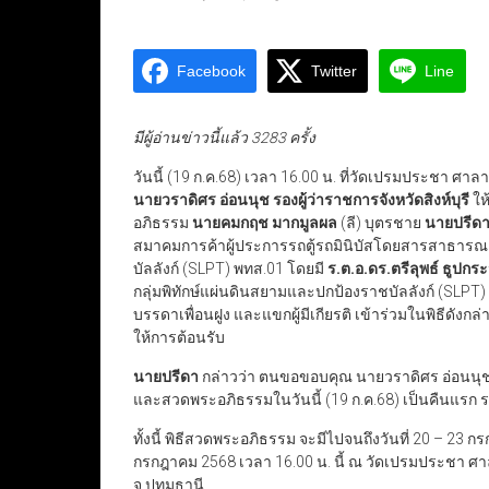
Facebook
Twitter
Line
มีผู้อ่านข่าวนี้แล้ว 3283 ครั้ง
วันนี้ (19 ก.ค.68) เวลา 16.00 น. ที่วัดเปรมประชา ศ
นายวราดิศร อ่อนนุช รองผู้ว่าราชการจังหวัดสิงห์บุรี
ให
อภิธรรม
นายคมกฤช มากมูลผล
(ลี) บุตรชาย
นายปรีด
สมาคมการค้าผู้ประการรถตู้รถมินิบัสโดยสารสาธารณะ
บัลลังก์ (SLPT) พทส.01 โดยมี
ร.ต.อ.ดร.ตรีลุพธ์ ธูปกร
กลุ่มพิทักษ์แผ่นดินสยามและปกป้องราชบัลลังก์ (SLPT
บรรดาเพื่อนฝูง และแขกผู้มีเกียรติ เข้าร่วมในพิธีดัง
ให้การต้อนรับ
นายปรีดา
กล่าวว่า ตนขอขอบคุณ นายวราดิศร อ่อนนุช รอ
และสวดพระอภิธรรมในวันนี้ (19 ก.ค.68) เป็นคืนแรก รวมทั
ทั้งนี้ พิธีสวดพระอภิธรรม จะมีไปจนถึงวันที่ 20 – 23 
กรกฎาคม 2568 เวลา 16.00 น. นี้ ณ วัดเปรมประชา ศ
จ.ปทุมธานี