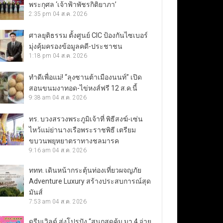
พระกุศล ‘เจ้าฟ้าพัชรกิติยาภา’
2:35 pm
04 ส.ค. 2026
ศาลยุติธรรม ตั้งศูนย์ CIC ป้องกันไซเบอร์
มุ่งคุ้มครองข้อมูลคดี-ประชาชน
1:18 pm
04 ส.ค. 2026
ทำดีเพื่อแม่! “ลุงซานต้าเมืองนนท์” เปิด
สอนขนมงาทอด-ไข่หงส์ฟรี 12 ส.ค.นี้
9:38 am
04 ส.ค. 2026
ทร. บวงสรวงพระภูมิเจ้าที่ พิธีสงฆ์-เซ่น
ไหว้แม่ย่านางเรือพระราชพิธี เตรียม
ขบวนพยุหยาตราทางชลมารค
9:16 am
04 ส.ค. 2026
ททท. เดินหน้ากระตุ้นท่องเที่ยวผจญภัย
Adventure Luxury สร้างประสบการณ์สุด
มันส์
7:53 am
04 ส.ค. 2026
ดรีมเวิลด์ ส่งโปรปัง “สนุกสุดคุ้ม มา 4 จ่าย