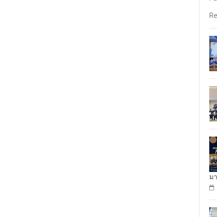
Re
มา