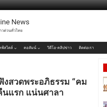
line News
่าวด่วนทั่วไทย
ลฟ์สไตล์
คอลัมน์
วิดีโอ-คลิปข่าว
ติดต่อเรา
มฟังสวดพระอภิธรรม “คม
 คืนแรก แน่นศาลา