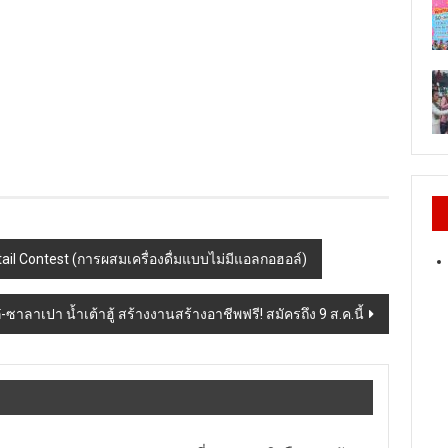
il Contest (การผสมเครื่องดื่มแบบไม่มีแอลกอฮอล์)
าลาเปา น้ำเต้าฮู้ สร้างงานสร้างอาชีพฟรี! สมัครถึง 9 ส.ค.นี้