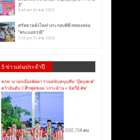
3”
6:40 am
04 ส.ค. 2026
ศรัทธาหลั่งไหล! ประกอบพิธีเททองหล่อ
“พระแม่ธรณี”
3:34 pm
01 ส.ค. 2026
5 ข่าวเด่นประจำปี
สภท.-นายกเมืองพัทยา ร่วมสนับสนุนทีม “บุ๊คบุฟเฟ่”
คว้าอันดับ 3 ศึกฟุตซอล “เกาะล้าน × นัควีย์ คัพ”
(505,158 คน