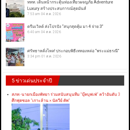
ททท. เดินหน้ากระตุ้นท่องเที่ยวผจญภัย Adventure
Luxury สร้างประสบการณ์สุดมันส์
7:53 am
04 ส.ค. 2026
ดรีมเวิลด์ ส่งโปรปัง “สนุกสุดคุ้ม มา 4 จ่าย 3”
6:40 am
04 ส.ค. 2026
ศรัทธาหลั่งไหล! ประกอบพิธีเททองหล่อ “พระแม่ธรณี”
3:34 pm
01 ส.ค. 2026
5 ข่าวเด่นประจำปี
สภท.-นายกเมืองพัทยา ร่วมสนับสนุนทีม “บุ๊คบุฟเฟ่” คว้าอันดับ 3
ศึกฟุตซอล “เกาะล้าน × นัควีย์ คัพ”