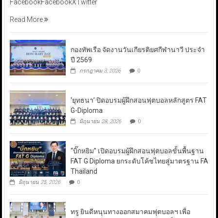
FacebookFacebookXTwitter
Read More
กองทัพเรือ จัดงานวันเกียรติยศกีฬานาวี ประจำ
ปี 2569
กรกฎาคม 3, 2026
0
‘ยุทธนา’ ปิดอบรมผู้ฝึกสอนฟุตบอลหลักสูตร FAT
G-Diploma
มิถุนายน 28, 2026
0
“บิ๊กหยิม” เปิดอบรมผู้ฝึกสอนฟุตบอลขั้นพื้นฐาน
FAT G Diploma ยกระดับโค้ชไทยสู่มาตรฐาน FA
Thailand
มิถุนายน 25, 2026
0
ทรู ยินดีหนุนทางออกสมาคมฟุตบอลฯ เพื่อ