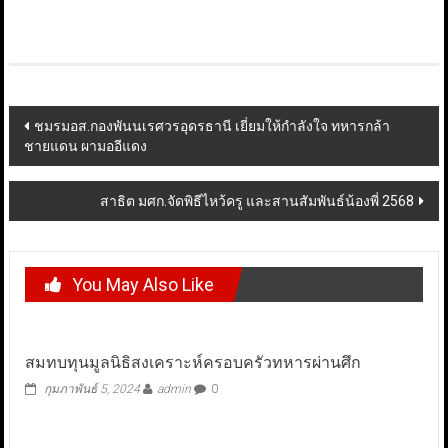
Post
ชมรมอส.กองพันนเรศวรอุดรธานี เยี่ยมให้กำลังใจ ทหารกล้า
ชายแดน ผามออีแดง
navigation
สาธิต มศก.จัดพิธีไหว้ครู และสานสัมพันธ์น้องพี่ 2568
You May Also Like
สมทบทุนมูลนิธิสงเคราะห์ครอบครัวทหารผ่านศึก
กุมภาพันธ์ 5, 2024
admin
0