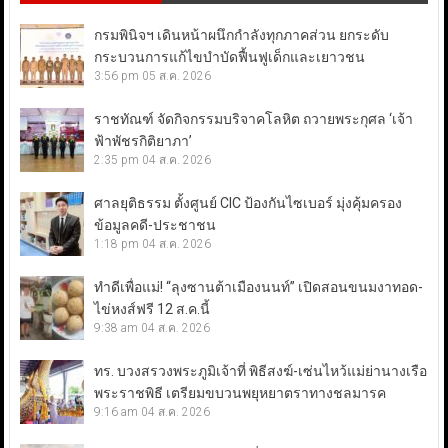
กรมพินิจฯ เดินหน้าผนึกกำลังทุกภาคส่วน ยกระดับ
กระบวนการแก้ไขบำบัดฟื้นฟูเด็กและเยาวชน
3:56 pm
05 ส.ค. 2026
ราชทัณฑ์ จัดกิจกรรมบริจาคโลหิต ถวายพระกุศล ‘เจ้า
ฟ้าพัชรกิติยาภา’
2:35 pm
04 ส.ค. 2026
ศาลยุติธรรม ตั้งศูนย์ CIC ป้องกันไซเบอร์ มุ่งคุ้มครอง
ข้อมูลคดี-ประชาชน
1:18 pm
04 ส.ค. 2026
ทำดีเพื่อแม่! “ลุงซานต้าเมืองนนท์” เปิดสอนขนมงาทอด-
ไข่หงส์ฟรี 12 ส.ค.นี้
9:38 am
04 ส.ค. 2026
ทร. บวงสรวงพระภูมิเจ้าที่ พิธีสงฆ์-เซ่นไหว้แม่ย่านางเรือ
พระราชพิธี เตรียมขบวนพยุหยาตราทางชลมารค
9:16 am
04 ส.ค. 2026