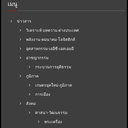
เมนู
ข่าวสาร
วิเคราะห์ บทความ ต่างประเทศ
พลังงาน-คมนาคม-โลจิสติกส์
อุตสาหกรรม-เออีซี-เอสเอมอี
อาชญากรรม
กระบวนการยุติธรรม
ภูมิภาค
เกษตรยุคใหม่-ภูมิภาค
การเมือง
สังคม
ศาสนา-วัฒนธรรม
พระเครื่อง