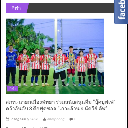
กีฬา
กีฬา
สภท.-นายกเมืองพัทยา ร่วมสนับสนุนทีม “บุ๊คบุฟเฟ่”
คว้าอันดับ 3 ศึกฟุตซอล “เกาะล้าน × นัควีย์ คัพ”
กรกฎาคม 6, 2026
aneaphong
0