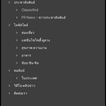
ประชาสัมพันธ์
Classicfind
PR News – ข่าวประชาสัมพันธ์
ไลฟ์สไตล์
ท่องเที่ยว
แฟชั่นโซไซตี้-ดูดวง
สุขภาพ-ความงาม
อาหาร
ช้อป-ชิม-ชิล
คอลัมน์
ในประเทศ
วิดีโอ-คลิปข่าว
ติดต่อเรา