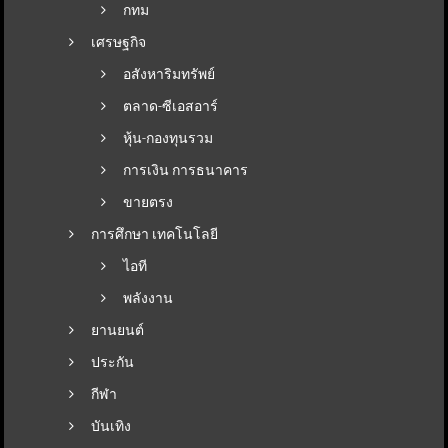
กทม
เศรษฐกิจ
อสังหาริมทรัพย์
ตลาด-ซีเอสอาร์
หุ้น-กองทุนรวม
การเงิน การธนาคาร
ขายตรง
การศึกษา เทคโนโลยี
ไอที
พลังงาน
ยานยนต์
ประกัน
กีฬา
บันเทิง