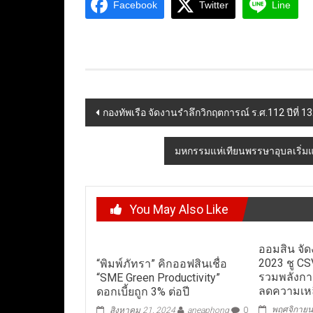
Facebook
Twitter
Line
Post
กองทัพเรือ จัดงานรำลึกวิกฤตการณ์ ร.ศ.112 ปีที่ 132 ว
navigation
มหกรรมแห่เทียนพรรษาอุบลเริ่มแล
You May Also Like
ออมสิน จั
2023 ชู CS
“พิมพ์ภัทรา” คิกออฟสินเชื่อ
รวมพลังการ
“SME Green Productivity”
ลดความเหลื
ดอกเบี้ยถูก 3% ต่อปี
พฤศจิกายน
สิงหาคม 21, 2024
aneaphong
0