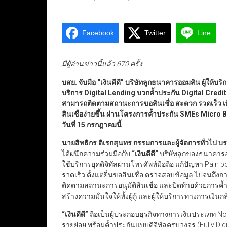
Facebook
Twitter
Line
มีผู้อ่านข่าวนี้แล้ว 670 ครั้ง
บสย. จับมือ
“
เงินดีดี
”
บริษัทลูกธนาคารออมสิน ผู้ให้บร
บริการ Digital Lending
บวกค้ำประกัน Digital Credi
สามารถติดตามสถานะการขอสินเชื่อ สะดวก รวดเร็ว เพ
สินเชื่อง่ายขึ้น ผ่านโครงการค้ำประกัน SMEs Micro 
วันที่
15
กรกฎาคมนี้
นายสิทธิกร ดิเรกสุนทร กรรมการและผู้จัดการทั่วไป บ
ได้ผนึกความร่วมมือกับ
“
เงินดีดี
”
บริษัทลูกของธนาคารออ
ใช้บริการยุคดิจิทัลผ่านโทรศัพท์มือถือ แก้ปัญหา Pain p
รวดเร็ว ตั้งแต่ยื่นขอสินเชื่อ ตรวจสอบข้อมูล ไปจนถึง
ติดตามสถานะการอนุมัติสินเชื่อ และปิดท้ายด้วยการค้ำ
สร้างความมั่นใจให้ทั้งผู้กู้ และผู้ให้บริการทางการเงินก
“
เงินดีดี
”
ถือเป็นผู้ประกอบธุรกิจทางการเงินประเภท No
รายย่อย พร้อมค้ำประกันแบบดิจิทัลครบวงจร (Fully Di