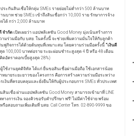
้ำประกันสินเชื่อให้กลุ่ม SMEs รายย่อยไม่ต่ำกว่า 500 ล้านบาท
ล้านบาท ช่วย SMEs เข้าถึงสินเชื่อกว่า 10,000 ราย รักษาการจ้าง
ได้ กว่า 2,000 ล้านบาท
ี จำกัด
เปิดเผยว่า แอปพลิเคชัน Good Money มุ่งเน้นสร้างการ
ามร่วมมือกับ บสย. ในครั้งนี้ จะช่วยเพิ่มความมั่นใจให้กับลูกค้า
ฟูกิจการได้ด้วยต้นทุนที่เหมาะสม โดยความร่วมมือครั้งนี้
“
เงินดี
ูงสุด 100,000 บาทต่อราย ระยะผ่อนชำระสูงสุด 4 ปี หรือ 48 เดือน
คิดอัตราดอกเบี้ยสูงสุด 28%)
ช้งานยุคดิจิทัล ได้แก่ ยื่นขอสินเชื่อผ่านมือถือ ใช้เอกสารน้อย
ดยเป้าหมายระยะยาวของโครงการ คือการสร้างความร่วมมือระหว่าง
งินที่ครอบคลุมและยั่งยืนให้กับผู้ประกอบการ SMEs ทั่วประเทศ
ันสินเชื่อ ผ่านแอปพลิเคชัน Good Money สามารถเข้ามาที่ LINE
ทางการเงิน จองคิวขอรับคำปรึกษา ฟรี! ไม่มีค่าใช้จ่าย พร้อม
หรือสอบถามเพิ่มเติมที่ บสย. Call Center โทร. 02-890-9999 ขอ