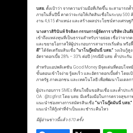
บสย.
ตั้งเป้าว่า จากความร่วมมือที่เกิดขึ้น จะสามารถค
ภายในสิ้นปีนี้ คาดว่าจะก่อให้เกิดสินเชื่อในระบบ 500 
งาน 4,615 ตำแหน่ง และสร้างผลประโยชน์ทางเศรษฐกิจ
นางสาวสิรินันท์ จิรดิลก กรรมการผู้จัดการ บริษัท เงินดีด
เข้าถึงแหล่งทุนที่เป็นธรรมสำหรับรายย่อย เชื่อว่าจากคว
และขยายโอกาสให้ผู้ประกอบการสามารถเริ่มต้น หรือฟื้น
ดี
”
ได้จัดเตรียมสินเชื่อ
“
นาโนกู๊ดมันนี่ บสย.
”
วงเงินกู้ส
อัตราดอกเบี้ย 28% – 33% ต่อปี (กรณีมี บสย. ค้ำประกัน 
สำหรับแอปพลิเคชัน Good Money มีจุดเด่นที่ตอบโจทย์ผู้ใ
ขั้นตอนเข้าใจง่าย รู้ผลเร็ว และอัตราดอกเบี้ยต่ำ โ
ภาครัฐ ภาคเอกชน และเทคโนโลยี เพื่อพัฒนาโมเดลการเ
ผู้ประกอบการ SMEs ที่สนใจยื่นขอสินเชื่อ และค้ำประก
OA : @tcgfirst โดย บสย. มีเครื่องมือในการตรวจสุขภาพ
แนะนำช่องทางการสมัครสินเชื่อ
“
นาโนกู๊ดมันนี่ บสย.
”
แนะนำให้กู้เท่าที่จำเป็นและชำระคืนไหว
มีผู้อ่านข่าวนี้แล้ว 670 ครั้ง