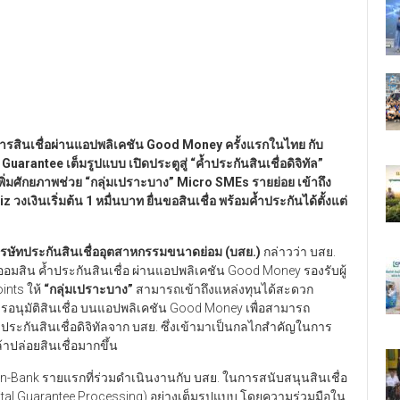
ิการสินเชื่อผ่านแอปพลิเคชัน Good Money
ครั้งแรกในไทย กับ
t Guarantee
เต็มรูปแบบ เปิดประตูสู่
“
ค้ำประกันสินเชื่อดิจิทัล
”
ิ่มศักยภาพช่วย
“
กลุ่มเปราะบาง
”
Micro SMEs
รายย่อย เข้าถึง
Biz
วงเงินเริ่มต้น
1
หมื่นบาท ยื่นขอสินเชื่อ พร้อมค้ำประกันได้ตั้งแต่
รรษัทประกันสินเชื่ออุตสาหกรรมขนาดย่อม (บสย.)
กล่าวว่า บสย.
มสิน ค้ำประกันสินเชื่อ ผ่านแอปพลิเคชัน Good Money รองรับผู้
oints ให้
“
กลุ่มเปราะบาง
”
สามารถเข้าถึงแหล่งทุนได้สะดวก
การอนุมัติสินเชื่อ บนแอปพลิเคชัน Good Money เพื่อสามารถ
ประกันสินเชื่อดิจิทัลจาก บสย. ซึ่งเข้ามาเป็นกลไกสำคัญในการ
ล้าปล่อยสินเชื่อมากขึ้น
n-Bank รายแรกที่ร่วมดำเนินงานกับ บสย. ในการสนับสนุนสินเชื่อ
gital Guarantee Processing) อย่างเต็มรูปแบบ โดยความร่วมมือใน