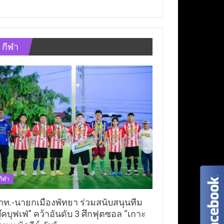
กีฬา
กีฬา
ภท.-นายกเมืองพัทยา ร่วมสนับสนุนทีม
ุ๊คบุฟเฟ่” คว้าอันดับ 3 ศึกฟุตซอล “เกาะ