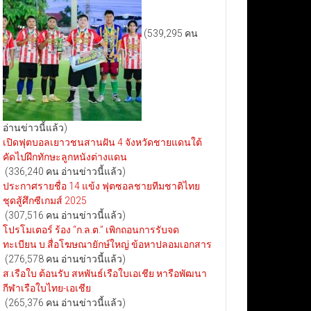
(539,295 คน
อ่านข่าวนี้แล้ว)
เปิดฟุตบอลเยาวชนสานฝัน 4 จังหวัดชายแดนใต้
คัดไปฝึกทักษะลูกหนังต่างแดน
(336,240 คน อ่านข่าวนี้แล้ว)
ประกาศรายชื่อ 14 แข้ง ฟุตซอลชายทีมชาติไทย
ชุดสู้ศึกซีเกมส์ 2025
(307,516 คน อ่านข่าวนี้แล้ว)
โปรโมเตอร์ ร้อง “ก.ล.ต.” เพิกถอนการรับจด
ทะเบียน บ.สื่อโฆษณายักษ์ใหญ่ ข้อหาปลอมเอกสาร
(276,578 คน อ่านข่าวนี้แล้ว)
ส.เรือใบ ต้อนรับ สหพันธ์เรือใบเอเชีย หารือพัฒนา
กีฬาเรือใบไทย-เอเชีย
(265,376 คน อ่านข่าวนี้แล้ว)