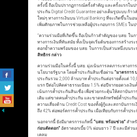
ครั้งนี้ ถือเป็นปรากฏการณ์ครั้งสำคัญ และครั้งแรกใน
ประกัน Digital Credit Guarantee อย่างเต็มรูปแบบ ก้า
ใหม่ๆ ทางการเงินบน Virtual Banking ที่จะเกิดขึ้นใน
เพิ่มศักยภาพในการช่วยเหลือผู้ประกอบการ SMEs ใน
“ความร่วมมือที่เกิดขึ้น ถือเป็นก้าวสำคัญของ บสย. ในก
ทางการเงินที่ทันสมัย ทั้งเป็นจุดเริ่มต้นของการสร้างระ
ตอกย้ำความพร้อมของ บสย. ในการเป็นส่วนหนึ่งบนระบบน
สิทธิกร กล่าว
ความร่วมมือในครั้งนี้ บสย. มุ่งเน้นการลดภาระทางกา
นโยบายรัฐบาล โดยค้ำประกันสินเชื่อผ่าน
“
มาตรการ บ
ประกันรวม 2,000 ล้านบาท ค้ำประกันต่อรายตั้งแต่ 10,0
แรก ปีต่อไปคิดค่าธรรมเนียม 1.5% ต่อปีจากยอดวงเงินค้
เน้นการค้ำประกันสินเชื่อ เพื่อช่วยกระตุ้นให้สถาบันกา
เติม แต่ขาดคนค้ำประกัน และขาดหลักทรัพย์ค้ำประกัน ด
ความเสี่ยงด้าน Credit Cost ของทั้งผู้กู้และสถาบันกา
ถึง 42% ต่อพอร์ตการค้ำประกัน เมื่อเทียบกับการค้ำประก
นอกจากนี้ ยังมีมาตรการแก้หนี้
“
บสย. พร้อมช่วย
”
สำหรับ
ก่อนตัดดอก
”
อัตราดอกเบี้ย 0% ผ่อนยาว 7 ปี และมีส่วนล
เคลม