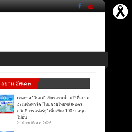
สยาม อัพเดท
เทศกาล “วันแม่” เที่ยวสวนน้ำ ฟรี! ที่สยาม
อะเมซิ่งพาร์ค “ไทยช่วยไทยพลัส-บัตร
สวัสดิการแห่งรัฐ” เพิ่มเพียง 100 บ. สนุก
ไม่อั้น
2:10 am
08 ส.ค. 2026