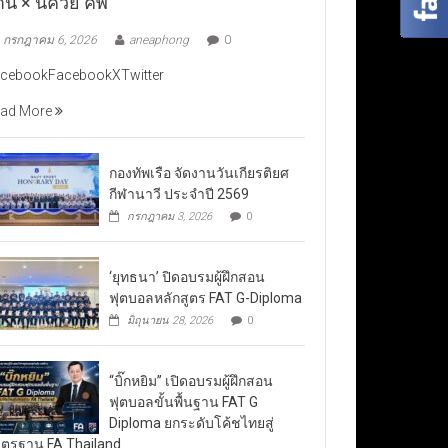
าน × นัควีย์ คัพ”
กรกฎาคม 6, 2026
aneaphong
0
cebookFacebookXTwitter
ad More
กองทัพเรือ จัดงานวันเกียรติยศ
กีฬานาวี ประจำปี 2569
กรกฎาคม 3, 2026
0
‘ยุทธนา’ ปิดอบรมผู้ฝึกสอน
ฟุตบอลหลักสูตร FAT G-Diploma
มิถุนายน 28, 2026
0
“บิ๊กหยิม” เปิดอบรมผู้ฝึกสอน
ฟุตบอลขั้นพื้นฐาน FAT G
Diploma ยกระดับโค้ชไทยสู่
ตรฐาน FA Thailand