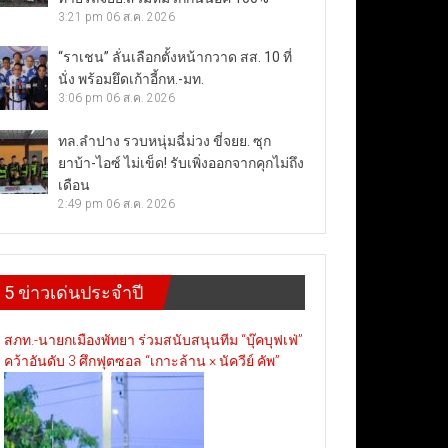
3:21 pm
06 ส.ค. 2026
“ราเชน” ลั่นเลือกตั้งหน้ากวาด สส. 10 ที่
นั่ง พร้อมยึดเก้าอี้กห.-มท.
3:06 pm
06 ส.ค. 2026
ทล.ลำปาง รวบหนุ่มฉี่ม่วง ขี่จยย. ซุก
ยาบ้า-ไอซ์ ไม่เข็ด! รับเพิ่งออกจากคุกไม่ถึง
เดือน
2:49 pm
06 ส.ค. 2026
5 ข่าวเด่นประจำปี
สภท.-นายกเมืองพัทยา ร่วมสนับสนุนทีม “บุ๊คบุฟเฟ่”
คว้าอันดับ 3 ศึกฟุตซอล “เกาะล้าน × นัควีย์ คัพ”