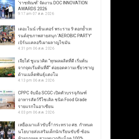
‘ราชทัณฑ์’ จัดงาน DOC INNOVATION
AWARDS 2026
9:17 am
07 ส.ค. 2026
เดอะไนน์ เซ็นเตอร์ พระราม 9 ตอกย้ำเท
รนด์สุขภาพสายสนุก ‘AEROBIC PARTY’
เบิร์นแคลอรีเผาผลาญไขมัน
4:31 pm
06 ส.ค. 2026
เจียไต๋ ชูแนวคิด “ทุกผลผลิตที่ดี เริ่มต้น
จากจุดเริ่มต้นที่ดี” ต่อยอดความเชี่ยวชาญ
ด้านเมล็ดพันธุ์แตงโม
4:13 pm
06 ส.ค. 2026
CPPC จับมือ SCGC เปิดตัวบรรจุภัณฑ์
อาหารสัตว์รีไซเคิล ชนิด Food Grade
รายแรกในอาเซียน
4:03 pm
06 ส.ค. 2026
เหยื่อเมาแล้วขับจี้ ! กระทรวง ศธ. กำหนด
นโยบายส่งเสริมเด็กนักเรียนขับขี่-ซ้อน
ท้ายรถจยย.สวมหมวกกันน็อค 100%