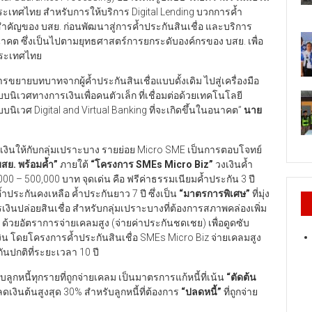
ประเทศไทย สำหรับการให้บริการ Digital Lending บวกการค้ำ
วสำคัญของ บสย. ก่อนพัฒนาสู่การค้ำประกันสินเชื่อ และบริการ
อนาคต ซึ่งเป็นไปตามยุทธศาสตร์การยกระดับองค์กรของ บสย. เพื่อ
ประเทศไทย
ารขยายบทบาทจากผู้ค้ำประกันสินเชื่อแบบดั้งเดิม ไปสู่เครื่องมือ
บบนิเวศทางการเงินเพื่อคนตัวเล็ก ที่เชื่อมต่อด้วยเทคโนโลยี
ิเวศ Digital and Virtual Banking ที่จะเกิดขึ้นในอนาคต”
นาย
รเงินให้กับกลุ่มเปราะบาง รายย่อย Micro SME เป็นการตอบโจทย์
สย. พร้อมค้ำ
”
ภายใต้
“
โครงการ SMEs Micro Biz”
วงเงินค้ำ
00 – 500,000 บาท จุดเด่น คือ ฟรีค่าธรรมเนียมค้ำประกัน 3 ปี
ำประกันคงเหลือ ค้ำประกันยาว 7 ปี ซึ่งเป็น
“
มาตรการพิเศษ
”
ที่มุ่ง
รเงินปล่อยสินเชื่อ สำหรับกลุ่มเปราะบางที่ต้องการสภาพคล่องเพิ่ม
้วยอัตราการจ่ายเคลมสูง (จ่ายค่าประกันชดเชย) เพื่อดูดซับ
รเงิน โดยโครงการค้ำประกันสินเชื่อ SMEs Micro Biz จ่ายเคลมสูง
ันปกติที่ระยะเวลา 10 ปี
ลูกหนี้ทุกรายที่ถูกจ่ายเคลม เป็นมาตรการแก้หนี้ที่เน้น
“
ตัดต้น
ดเงินต้นสูงสุด 30% สำหรับลูกหนี้ที่ต้องการ
“
ปลดหนี้
”
ที่ถูกจ่าย