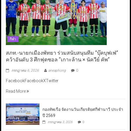
กีฬา
สภท.-นายกเมืองพัทยา ร่วมสนับสนุนทีม “บุ๊คบุฟเฟ่”
คว้าอันดับ 3 ศึกฟุตซอล “เกาะล้าน × นัควีย์ คัพ”
กรกฎาคม 6, 2026
aneaphong
0
FacebookFacebookXTwitter
Read More
กองทัพเรือ จัดงานวันเกียรติยศกีฬานาวี ประจำ
ปี 2569
กรกฎาคม 3, 2026
0