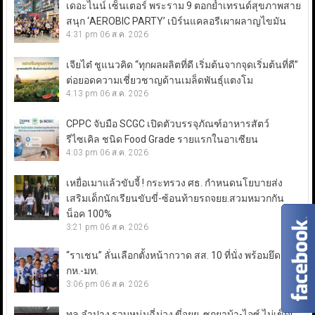
เดอะไนน์ เซ็นเตอร์ พระราม 9 ตอกย้ำเทรนด์สุขภาพสาย
สนุก ‘AEROBIC PARTY’ เบิร์นแคลอรีเผาผลาญไขมัน
4:31 pm
06 ส.ค. 2026
เจียไต๋ ชูแนวคิด “ทุกผลผลิตที่ดี เริ่มต้นจากจุดเริ่มต้นที่ดี”
ต่อยอดความเชี่ยวชาญด้านเมล็ดพันธุ์แตงโม
4:13 pm
06 ส.ค. 2026
CPPC จับมือ SCGC เปิดตัวบรรจุภัณฑ์อาหารสัตว์
รีไซเคิล ชนิด Food Grade รายแรกในอาเซียน
4:03 pm
06 ส.ค. 2026
เหยื่อเมาแล้วขับจี้ ! กระทรวง ศธ. กำหนดนโยบายส่ง
เสริมเด็กนักเรียนขับขี่-ซ้อนท้ายรถจยย.สวมหมวกกัน
น็อค 100%
3:21 pm
06 ส.ค. 2026
“ราเชน” ลั่นเลือกตั้งหน้ากวาด สส. 10 ที่นั่ง พร้อมยึดเก้าอี้
กห.-มท.
3:06 pm
06 ส.ค. 2026
ทล.ลำปาง รวบหนุ่มฉี่ม่วง ขี่จยย. ซุกยาบ้า-ไอซ์ ไม่เข็ด!