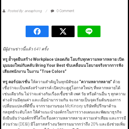
Posted By: aneaphong
0 Comment
มีผู้อ่านข่าวนี้แล้ว 641 ครั้ง
ทรู ย้ำจุดยืนสร้าง Workplace
ปลอดภัย โอบรับทุกความหลากหลาย เปิด
มุมมองใหม่กับคลับ Bring Your Best
ขับเคลื่อนนโยบายจริงจากการฟัง
เสียงพนักงาน ในงาน
“True Colors”
ทรู คอร์ปอเรชั่น
ให้ความสำคัญในทุกมิติของ
“ความหลากหลาย”
ด้วย
เชื่อว่าจะเป็นพลังสร้างสรรค์ เปิดประตูสู่โอกาสใหม่ๆ ที่หลากหลายได้
เช่นเดียวกัน ไม่ว่าจะต่างกันเรื่องเชื้อชาติ เพศ วัย หรือด้านอื่น ๆ ทุกความ
ต่างล้วนมีคุณค่า และเมื่อนำมารวมกัน จะกลายเป็นจุดเริ่มต้นของการ
เปลี่ยนแปลงที่ดีขึ้น จากรายงานของ McKinsey บริษัทที่ปรึกษาด้าน
กลยุทธ์ระดับโลก ให้คำแนะนำองค์กรในการวางแผนและพัฒนาธุรกิจ
ยังยืนยันว่าองค์กรที่ใส่ใจเรื่องความหลากหลาย ความเท่าเทียม และการมี
ส่วนร่วม (DE&I) มีโอกาสสร้างนวัตกรรมมากกว่าถึง 20% และยังช่วยเพิ่ม