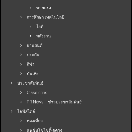
ขายตรง
การศึกษา เทคโนโลยี
ไอที
พลังงาน
ยานยนต์
ประกัน
กีฬา
บันเทิง
ประชาสัมพันธ์
Classicfind
PR News – ข่าวประชาสัมพันธ์
ไลฟ์สไตล์
ท่องเที่ยว
แฟชั่นโซไซตี้-ดูดวง