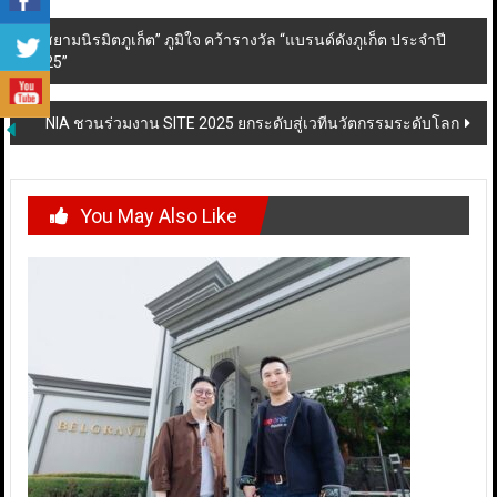
Post
“สยามนิรมิตภูเก็ต” ภูมิใจ คว้ารางวัล “แบรนด์ดังภูเก็ต ประจำปี
2025”
navigation
NIA ชวนร่วมงาน SITE 2025 ยกระดับสู่เวทีนวัตกรรมระดับโลก
You May Also Like