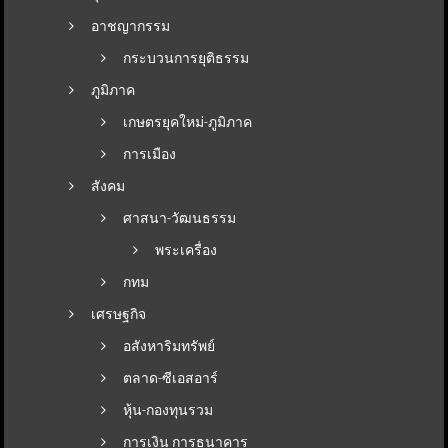
อาชญากรรม
กระบวนการยุติธรรม
ภูมิภาค
เกษตรยุคใหม่-ภูมิภาค
การเมือง
สังคม
ศาสนา-วัฒนธรรม
พระเครื่อง
กทม
เศรษฐกิจ
อสังหาริมทรัพย์
ตลาด-ซีเอสอาร์
หุ้น-กองทุนรวม
การเงิน การธนาคาร