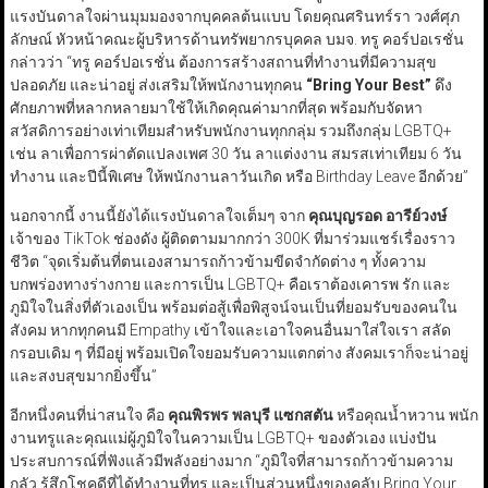
แรงบันดาลใจผ่านมุมมองจากบุคคลต้นแบบ โดยคุณศรินทร์รา วงศ์ศุภ
ลักษณ์ หัวหน้าคณะผู้บริหารด้านทรัพยากรบุคคล บมจ. ทรู คอร์ปอเรชั่น
กล่าวว่า “ทรู คอร์ปอเรชั่น ต้องการสร้างสถานที่ทำงานที่มีความสุข
ปลอดภัย และน่าอยู่ ส่งเสริมให้พนักงานทุกคน
“Bring Your Best”
ดึง
ศักยภาพที่หลากหลายมาใช้ให้เกิดคุณค่ามากที่สุด พร้อมกับจัดหา
สวัสดิการอย่างเท่าเทียมสำหรับพนักงานทุกกลุ่ม รวมถึงกลุ่ม LGBTQ+
เช่น ลาเพื่อการผ่าตัดแปลงเพศ 30 วัน ลาแต่งงาน สมรสเท่าเทียม 6 วัน
ทำงาน และปีนี้พิเศษ ให้พนักงานลาวันเกิด หรือ Birthday Leave อีกด้วย”
นอกจากนี้ งานนี้ยังได้แรงบันดาลใจเต็มๆ จาก
คุณบุญรอด อารีย์วงษ์
เจ้าของ TikTok ช่องดัง ผู้ติดตามมากกว่า 300K ที่มาร่วมแชร์เรื่องราว
ชีวิต “จุดเริ่มต้นที่ตนเองสามารถก้าวข้ามขีดจำกัดต่าง ๆ ทั้งความ
บกพร่องทางร่างกาย และการเป็น LGBTQ+ คือเราต้องเคารพ รัก และ
ภูมิใจในสิ่งที่ตัวเองเป็น พร้อมต่อสู้เพื่อพิสูจน์จนเป็นที่ยอมรับของคนใน
สังคม หากทุกคนมี Empathy เข้าใจและเอาใจคนอื่นมาใส่ใจเรา สลัด
กรอบเดิม ๆ ที่มีอยู่ พร้อมเปิดใจยอมรับความแตกต่าง สังคมเราก็จะน่าอยู่
และสงบสุขมากยิ่งขึ้น”
อีกหนึ่งคนที่น่าสนใจ คือ
คุณพิรพร พลบุรี แซกสตัน
หรือคุณน้ำหวาน พนัก
งานทรูและคุณแม่ผู้ภูมิใจในความเป็น LGBTQ+ ของตัวเอง แบ่งปัน
ประสบการณ์ที่ฟังแล้วมีพลังอย่างมาก “ภูมิใจที่สามารถก้าวข้ามความ
กลัว รู้สึกโชคดีที่ได้ทำงานที่ทรู และเป็นส่วนหนึ่งของคลับ Bring Your