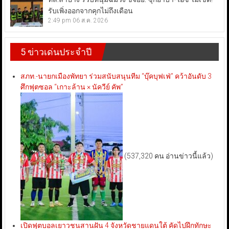
รับเพิ่งออกจากคุกไม่ถึงเดือน
2:49 pm
06 ส.ค. 2026
5 ข่าวเด่นประจำปี
สภท.-นายกเมืองพัทยา ร่วมสนับสนุนทีม “บุ๊คบุฟเฟ่” คว้าอันดับ 3
ศึกฟุตซอล “เกาะล้าน × นัควีย์ คัพ”
(537,320 คน อ่านข่าวนี้แล้ว)
เปิดฟุตบอลเยาวชนสานฝัน 4 จังหวัดชายแดนใต้ คัดไปฝึกทักษะ