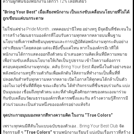
ความผูกพันของพนักงานได้กว่า 12% เลยทีเดียว
“Bring Your Best”
เมื่อเสียงพนักงาน เป็นแรงขับเคลื่อนนโยบายที่ไม่ได้
ถูกเขียนแค่บนกระดาษ
ไม่ใช่แค่ช่วง Pride Month…เทคคอมปานีไทย อย่างทรู มีจุดยืนที่ชัดเจนใน
การสร้างวัฒนธรรมองค์กรที่โอบรับความทุกหลากหลายบนพื้นฐาน
นโยบายที่เคารพสิทธิมนุษยชนและการปฏิบัติต่อพนักงานทุกระดับอย่าง
เท่าเทียมมาโดยตลอด แต่จะดียิ่งขึ้นแค่ไหน หากในองค์กรมีเวทีให้
พนักงานได้การแสดงออกถึงตัวตน นำเสนอความคิดเห็นที่มีความหมาย
เพื่อร่วมขับเคลื่อนนโยบายให้เกิดเป็นรูปธรรม เข้าใจความต้องการ
ครอบคลุมพนักงานทุกกลุ่ม…คลับ Bring Your Best คือหนึ่งในตัวอย่างของ
พลังพนักงานทรูที่รวมตัวกันเพื่อผลักดันให้สถานที่ทำงานเป็นพื้นที่ที่
ปลอดภัยสำหรับทุกความหลากหลาย เปิดโอกาสให้ทุกคนได้กล้าเป็นตัว
เองในเวอร์ชั่นที่ดีที่สุด ขณะเดียวกัน ได้ทำกิจกรรมที่ชื่นชอบร่วมกัน แบ่ง
ปันมุมมอง เชื่อมถึงทุกตัวตน และที่สำคัญดึงศักยภาพของตนเองมาร่วม
กันขับเคลื่อนวัฒนธรรมองค์กรที่เคารพซึ่งและกัน สร้างความรู้สึกการมี
ส่วนร่วมและเป็นส่วนหนึ่งขององค์กรอย่างแท้จริง
จุดประกายมุมมองหลากสีทางความคิด ในงาน
“True Colors”
เพราะทุกคนมีสีสันในแบบฉบับของตัวเอง… Bring Your Best Club จัด
กิจกรรมดี ๆ
“True Colors”
ชวนพนักงานเรียนรู้ แบ่งปันเรื่องราวที่สร้าง