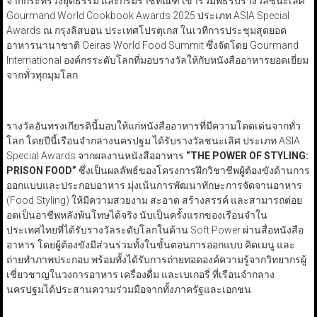
จากกระทรวงยุติธรรม และกรมราชทัณฑ์ เข้าร่วมพิธีรับรางวัลชนะเลิศ
Gourmand World Cookbook Awards 2025 ประเภท ASIA Special
Awards ณ กรุงลิสบอน ประเทศโปรตุเกส ในเวทีการประชุมสุดยอด
อาหารนานาชาติ Oeiras World Food Summit ซึ่งจัดโดย Gourmand
International องค์กรระดับโลกที่มอบรางวัลให้กับหนังสืออาหารยอดเยี่ยม
จากทั่วทุกมุมโลก
รางวัลอันทรงเกียรตินี้มอบให้แก่หนังสืออาหารที่มีความโดดเด่นจากทั่ว
โลก โดยปีนี้เรือนจำกลางนครปฐม ได้รับรางวัลชนะเลิศ ประเภท ASIA
Special Awards จากผลงานหนังสืออาหาร
“THE POWER OF STYLING:
PRISON FOOD”
ซึ่งเป็นผลลัพธ์ของโครงการฝึกวิชาชีพผู้ต้องขังด้านการ
ออกแบบและประกอบอาหาร มุ่งเน้นการพัฒนาทักษะการจัดจานอาหาร
(Food Styling) ให้มีความสวยงาม สะอาด สร้างสรรค์ และสามารถต่อย
อดเป็นอาชีพหลังพ้นโทษได้จริง นับเป็นครั้งแรกของเรือนจำใน
ประเทศไทยที่ได้รับรางวัลระดับโลกในด้าน Soft Power ผ่านสื่อหนังสือ
อาหาร โดยผู้ต้องขังมีส่วนร่วมทั้งในขั้นตอนการออกแบบ คิดเมนู และ
ถ่ายทำภาพประกอบ พร้อมทั้งได้รับการถ่ายทอดองค์ความรู้จากวิทยากรผู้
เชี่ยวชาญในวงการอาหาร เครื่องดื่ม และเบเกอรี่ ที่เรือนจำกลาง
นครปฐมได้ประสานความร่วมมือจากทั้งภาครัฐและเอกชน