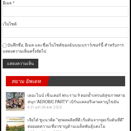
อีเมล
*
เว็บไซต์
บันทึกชื่อ, อีเมล และชื่อเว็บไซต์ของฉันบนเบราว์เซอร์นี้ สำหรับการ
แสดงความเห็นครั้งถัดไป
สยาม อัพเดท
เดอะไนน์ เซ็นเตอร์ พระราม 9 ตอกย้ำเทรนด์สุขภาพสาย
สนุก ‘AEROBIC PARTY’ เบิร์นแคลอรีเผาผลาญไขมัน
4:31 pm
06 ส.ค. 2026
เจียไต๋ ชูแนวคิด “ทุกผลผลิตที่ดี เริ่มต้นจากจุดเริ่มต้นที่ดี”
ต่อยอดความเชี่ยวชาญด้านเมล็ดพันธุ์แตงโม