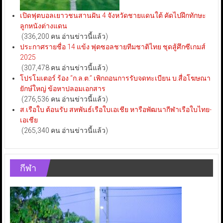
เปิดฟุตบอลเยาวชนสานฝัน 4 จังหวัดชายแดนใต้ คัดไปฝึกทักษะ
ลูกหนังต่างแดน
(336,200 คน อ่านข่าวนี้แล้ว)
ประกาศรายชื่อ 14 แข้ง ฟุตซอลชายทีมชาติไทย ชุดสู้ศึกซีเกมส์
2025
(307,478 คน อ่านข่าวนี้แล้ว)
โปรโมเตอร์ ร้อง “ก.ล.ต.” เพิกถอนการรับจดทะเบียน บ.สื่อโฆษณา
ยักษ์ใหญ่ ข้อหาปลอมเอกสาร
(276,536 คน อ่านข่าวนี้แล้ว)
ส.เรือใบ ต้อนรับ สหพันธ์เรือใบเอเชีย หารือพัฒนากีฬาเรือใบไทย-
เอเชีย
(265,340 คน อ่านข่าวนี้แล้ว)
กีฬา