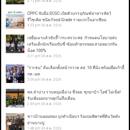
4:13 pm
06 ส.ค. 2026
CPPC จับมือ SCGC เปิดตัวบรรจุภัณฑ์อาหารสัตว์
รีไซเคิล ชนิด Food Grade รายแรกในอาเซียน
4:03 pm
06 ส.ค. 2026
เหยื่อเมาแล้วขับจี้ ! กระทรวง ศธ. กำหนดนโยบายส่ง
เสริมเด็กนักเรียนขับขี่-ซ้อนท้ายรถจยย.สวมหมวกกัน
น็อค 100%
3:21 pm
06 ส.ค. 2026
“ราเชน” ลั่นเลือกตั้งหน้ากวาด สส. 10 ที่นั่ง พร้อมยึดเก้าอี้
กห.-มท.
3:06 pm
06 ส.ค. 2026
ทล.ลำปาง รวบหนุ่มฉี่ม่วง ขี่จยย. ซุกยาบ้า-ไอซ์ ไม่เข็ด!
รับเพิ่งออกจากคุกไม่ถึงเดือน
2:49 pm
06 ส.ค. 2026
ชาวบ้านออมทอง บุกทำเนียบฯ ร้องปมพิพาทที่ดินวัดดัง
ย่านบางปู
1:48 pm
06 ส.ค. 2026