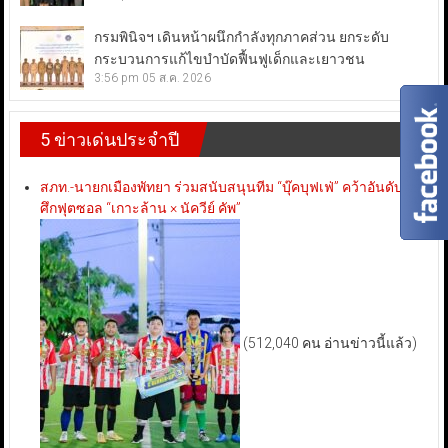
กรมพินิจฯ เดินหน้าผนึกกำลังทุกภาคส่วน ยกระดับ
กระบวนการแก้ไขบำบัดฟื้นฟูเด็กและเยาวชน
3:56 pm
05 ส.ค. 2026
5 ข่าวเด่นประจำปี
สภท.-นายกเมืองพัทยา ร่วมสนับสนุนทีม “บุ๊คบุฟเฟ่” คว้าอันดับ 3
ศึกฟุตซอล “เกาะล้าน × นัควีย์ คัพ”
(512,040 คน อ่านข่าวนี้แล้ว)