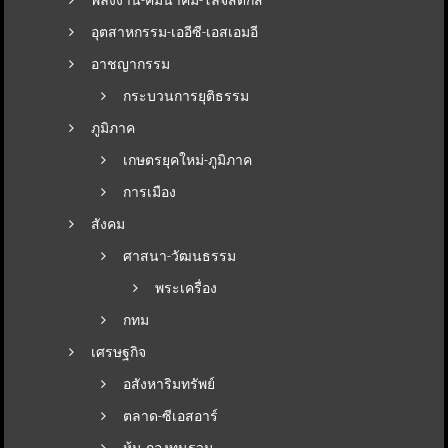
อุตสาหกรรม-เออีซี-เอสเอมอี
อาชญากรรม
กระบวนการยุติธรรม
ภูมิภาค
เกษตรยุคใหม่-ภูมิภาค
การเมือง
สังคม
ศาสนา-วัฒนธรรม
พระเครื่อง
กทม
เศรษฐกิจ
อสังหาริมทรัพย์
ตลาด-ซีเอสอาร์
หุ้น-กองทุนรวม