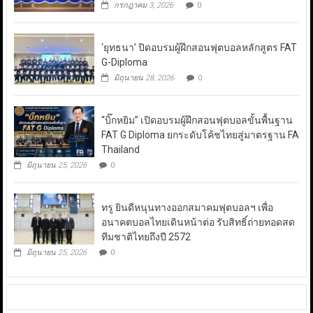
กรกฎาคม 3, 2026
0
‘ยุทธนา’ ปิดอบรมผู้ฝึกสอนฟุตบอลหลักสูตร FAT
G-Diploma
มิถุนายน 28, 2026
0
“บิ๊กหยิม” เปิดอบรมผู้ฝึกสอนฟุตบอลขั้นพื้นฐาน
FAT G Diploma ยกระดับโค้ชไทยสู่มาตรฐาน FA
Thailand
มิถุนายน 25, 2026
0
ทรู ยินดีหนุนทางออกสมาคมฟุตบอลฯ เพื่อ
อนาคตบอลไทยเดินหน้าต่อ รับสิทธิ์ถ่ายทอดสด
ทีมชาติไทยถึงปี 2572
มิถุนายน 25, 2026
0