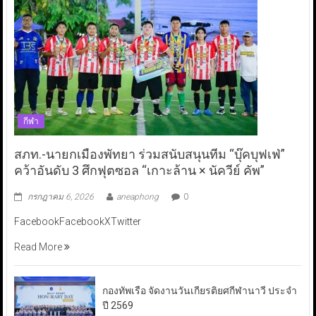
กีฬา
สภท.-นายกเมืองพัทยา ร่วมสนับสนุนทีม “บุ๊คบุฟเฟ่”
คว้าอันดับ 3 ศึกฟุตซอล “เกาะล้าน × นัควีย์ คัพ”
กรกฎาคม 6, 2026
aneaphong
0
FacebookFacebookXTwitter
Read More
กองทัพเรือ จัดงานวันเกียรติยศกีฬานาวี ประจำ
ปี 2569