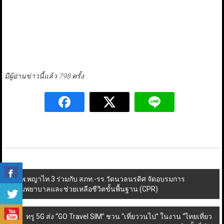
มีผู้อ่านข่าวนี้แล้ว 798 ครั้ง
Post
รพ.พญาไท 3 ร่วมกับ สภท.​-รร.วัดนวลนรดิศ จัดอบรมการ
ปฐมพยาบาลและช่วยเหลือชีวิตขั้นพื้นฐาน (CPR)
navigation
ทรู 5G ส่ง “GO Travel SIM” ชวน “เที่ยววนไป” ในงาน “ไทยเที่ยว