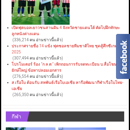
เปิดฟุตบอลเยาวชนสานฝัน 4 จังหวัดชายแดนใต้ คัดไปฝึกทักษะ
ลูกหนังต่างแดน
(336,214 คน อ่านข่าวนี้แล้ว)
ประกาศรายชื่อ 14 แข้ง ฟุตซอลชายทีมชาติไทย ชุดสู้ศึกซีเกมส์
2025
(307,494 คน อ่านข่าวนี้แล้ว)
โปรโมเตอร์ ร้อง “ก.ล.ต.” เพิกถอนการรับจดทะเบียน บ.สื่อโฆษณา
ยักษ์ใหญ่ ข้อหาปลอมเอกสาร
(276,554 คน อ่านข่าวนี้แล้ว)
ส.เรือใบ ต้อนรับ สหพันธ์เรือใบเอเชีย หารือพัฒนากีฬาเรือใบไทย-
เอเชีย
(265,350 คน อ่านข่าวนี้แล้ว)
กีฬา