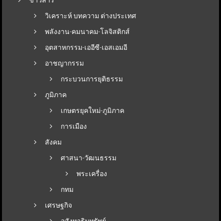
วิเคราะห์ บทความ ต่างประเทศ
พลังงาน-คมนาคม-โลจิสติกส์
อุตสาหกรรม-เออีซี-เอสเอมอี
อาชญากรรม
กระบวนการยุติธรรม
ภูมิภาค
เกษตรยุคใหม่-ภูมิภาค
การเมือง
สังคม
ศาสนา-วัฒนธรรม
พระเครื่อง
กทม
เศรษฐกิจ
อสังหาริมทรัพย์