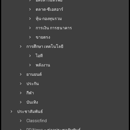
ตลาด-ซีเอสอาร์
หุ้น-กองทุนรวม
การเงิน การธนาคาร
ขายตรง
การศึกษา เทคโนโลยี
ไอที
พลังงาน
ยานยนต์
ประกัน
กีฬา
บันเทิง
ประชาสัมพันธ์
Classicfind
PR News – ข่าวประชาสัมพันธ์