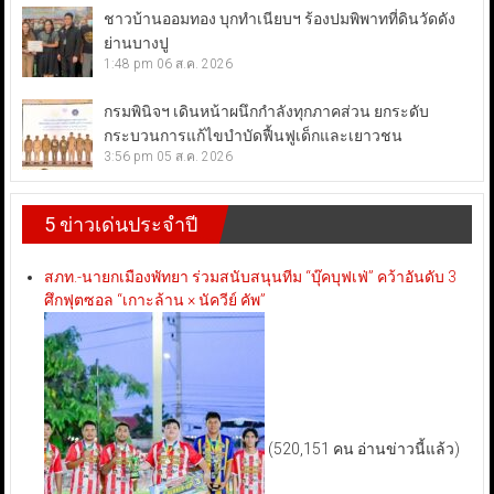
ชาวบ้านออมทอง บุกทำเนียบฯ ร้องปมพิพาทที่ดินวัดดัง
ย่านบางปู
1:48 pm
06 ส.ค. 2026
กรมพินิจฯ เดินหน้าผนึกกำลังทุกภาคส่วน ยกระดับ
กระบวนการแก้ไขบำบัดฟื้นฟูเด็กและเยาวชน
3:56 pm
05 ส.ค. 2026
5 ข่าวเด่นประจำปี
สภท.-นายกเมืองพัทยา ร่วมสนับสนุนทีม “บุ๊คบุฟเฟ่” คว้าอันดับ 3
ศึกฟุตซอล “เกาะล้าน × นัควีย์ คัพ”
(520,151 คน อ่านข่าวนี้แล้ว)