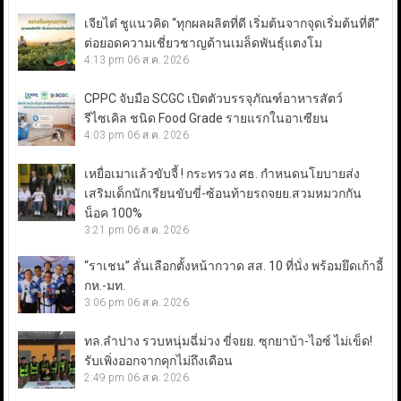
เจียไต๋ ชูแนวคิด “ทุกผลผลิตที่ดี เริ่มต้นจากจุดเริ่มต้นที่ดี”
ต่อยอดความเชี่ยวชาญด้านเมล็ดพันธุ์แตงโม
4:13 pm
06 ส.ค. 2026
CPPC จับมือ SCGC เปิดตัวบรรจุภัณฑ์อาหารสัตว์
รีไซเคิล ชนิด Food Grade รายแรกในอาเซียน
4:03 pm
06 ส.ค. 2026
เหยื่อเมาแล้วขับจี้ ! กระทรวง ศธ. กำหนดนโยบายส่ง
เสริมเด็กนักเรียนขับขี่-ซ้อนท้ายรถจยย.สวมหมวกกัน
น็อค 100%
3:21 pm
06 ส.ค. 2026
“ราเชน” ลั่นเลือกตั้งหน้ากวาด สส. 10 ที่นั่ง พร้อมยึดเก้าอี้
กห.-มท.
3:06 pm
06 ส.ค. 2026
ทล.ลำปาง รวบหนุ่มฉี่ม่วง ขี่จยย. ซุกยาบ้า-ไอซ์ ไม่เข็ด!
รับเพิ่งออกจากคุกไม่ถึงเดือน
2:49 pm
06 ส.ค. 2026