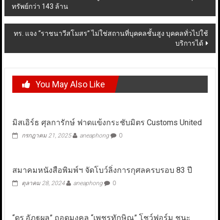
ทรัพย์กว่า 143 ล้าน
navigation
ทร. แจง “ราชนาวีสโมสร” ไม่ใช่สถานที่บุคคลชั้นสูง บุคคลทั่วไปใช้
บริการได้
You May Also Like
มิสเอิร์ธ​ ศุลการักษ์​ ​ฟาดแข้ง​กระชับมิตร Customs United
กรกฎาคม 21, 2025
aneaphong
0
สมาคมหนังสือพิมพ์ฯ จัดโบว์ลิ่งการกุศลครบรอบ 83 ปี
ตุลาคม 28, 2024
aneaphong
0
“ดร.อัฏฐผล” ถอดมงคล “เพชรทักษิณ” โชว์ฟอร์ม ชนะ