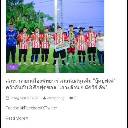
กีฬา
สภท.-นายกเมืองพัทยา ร่วมสนับสนุนทีม “บุ๊คบุฟเฟ่”
คว้าอันดับ 3 ศึกฟุตซอล “เกาะล้าน × นัควีย์ คัพ”
กรกฎาคม 6, 2026
aneaphong
0
FacebookFacebookXTwitter
Read More