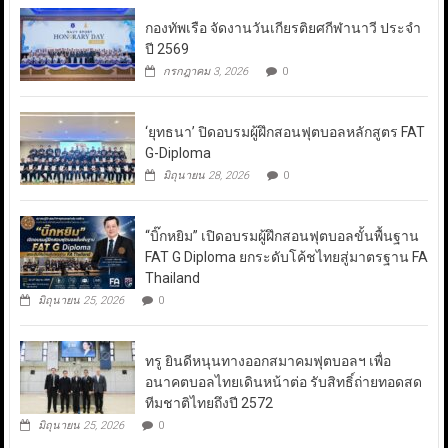
กองทัพเรือ จัดงานวันเกียรติยศกีฬานาวี ประจำ
ปี 2569
กรกฎาคม 3, 2026
0
‘ยุทธนา’ ปิดอบรมผู้ฝึกสอนฟุตบอลหลักสูตร FAT
G-Diploma
มิถุนายน 28, 2026
0
“บิ๊กหยิม” เปิดอบรมผู้ฝึกสอนฟุตบอลขั้นพื้นฐาน
FAT G Diploma ยกระดับโค้ชไทยสู่มาตรฐาน FA
Thailand
มิถุนายน 25, 2026
0
ทรู ยินดีหนุนทางออกสมาคมฟุตบอลฯ เพื่อ
อนาคตบอลไทยเดินหน้าต่อ รับสิทธิ์ถ่ายทอดสด
ทีมชาติไทยถึงปี 2572
มิถุนายน 25, 2026
0