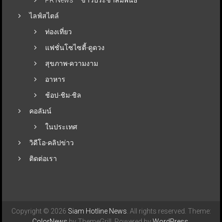
ไลฟ์สไตล์
ท่องเที่ยว
แฟชั่นโซไซตี้-ดูดวง
สุขภาพ-ความงาม
อาหาร
ช้อป-ชิม-ชิล
คอลัมน์
ในประเทศ
วิดีโอ-คลิปข่าว
ติดต่อเรา
Copyright © 2026
Siam Hotline News
. All rights reserved. Theme:
ColorNews
by ThemeGrill. Powered by
WordPress
.