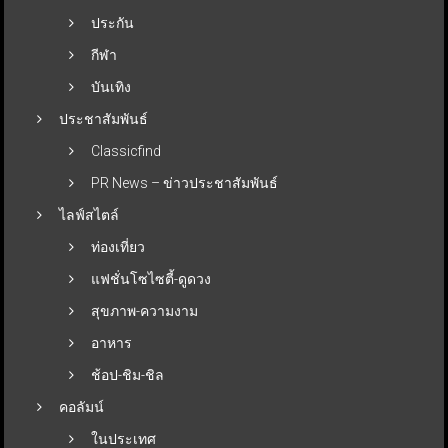
ประกัน
กีฬา
บันเทิง
ประชาสัมพันธ์
Classicfind
PR News – ข่าวประชาสัมพันธ์
ไลฟ์สไตล์
ท่องเที่ยว
แฟชั่นโซไซตี้-ดูดวง
สุขภาพ-ความงาม
อาหาร
ช้อป-ชิม-ชิล
คอลัมน์
ในประเทศ