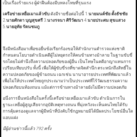
เป็นเรื่องร้ายแรง ผู้ฝ่าฝืนต้องมีบทลงโทษที่รุนแรง
เครือข่ายเหยื่อเมาแล้วขับ
ดังมีรายชื่อต่อไปนี้
1.
นายมนต์ชัย ตั้งธัชชัย
2.
นายศักดา บุญสุขศรี
3.
นางรจนา ศิริวัฒนา
4.
นายประศม สุขแสวง
5.
นายอุทัย รัตนชมภู
จึงมีหนังสือมาเพื่อขอยื่นข้อเรียกร้องขอให้สำนักงานตำรวจแห่งชาติ
กำหนดนโยบายดำเนินคดีผู้ไม่หยุดรถให้คนข้ามทางม้าลาย ในฐานขับขี่
รถโดยไม่คำนึงถึงความปลอดภัยของผู้อื่น เป็นโทษในคดีอาญาแทนการ
เปรียบเทียบปรับ ทั้งนี้ เพื่อให้ผู้ขับขี่รถที่ขาดจิตสำนึก ตระหนักถึงสิทธิ์ใน
ความปลอดภัยของผู้ข้ามถนน เฉกเช่น นานาอารยประเทศที่พัฒนาแล้ว
เพื่อไม่ให้ประเทศไทยถูกประณามว่าเป็นประเทศที่ไร้วัฒนธรรมความ
ปลอดภัยบนท้องถนน แม้แต่การข้ามทางม้าลายยังไม่มีความปลอดภัย
อนึ่งการยื่นหนังสือในครั้งนี้เครือข่ายเหยื่อเมาแล้วขับ ดำเนินการใน
ฐานะเหยื่อผู้สูญเสียจากอุบัติเหตุทางถนน ที่มุ่งหวังจะเห็นคนไทยได้รับ
การคุ้มครองดูแลจากผู้มีหน้าที่บังคับใช้กฎหมายมิได้มีผลประโยชน์อื่นใด
แอบแฝง
มีผู้อ่านข่าวนี้แล้ว 792 ครั้ง