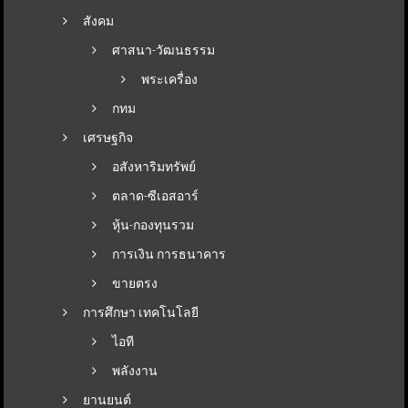
สังคม
ศาสนา-วัฒนธรรม
พระเครื่อง
กทม
เศรษฐกิจ
อสังหาริมทรัพย์
ตลาด-ซีเอสอาร์
หุ้น-กองทุนรวม
การเงิน การธนาคาร
ขายตรง
การศึกษา เทคโนโลยี
ไอที
พลังงาน
ยานยนต์