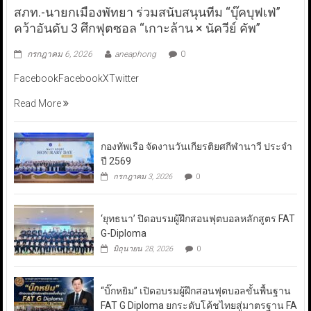
สภท.-นายกเมืองพัทยา ร่วมสนับสนุนทีม “บุ๊คบุฟเฟ่”
คว้าอันดับ 3 ศึกฟุตซอล “เกาะล้าน × นัควีย์ คัพ”
กรกฎาคม 6, 2026
aneaphong
0
FacebookFacebookXTwitter
Read More
กองทัพเรือ จัดงานวันเกียรติยศกีฬานาวี ประจำ
ปี 2569
กรกฎาคม 3, 2026
0
‘ยุทธนา’ ปิดอบรมผู้ฝึกสอนฟุตบอลหลักสูตร FAT
G-Diploma
มิถุนายน 28, 2026
0
“บิ๊กหยิม” เปิดอบรมผู้ฝึกสอนฟุตบอลขั้นพื้นฐาน
FAT G Diploma ยกระดับโค้ชไทยสู่มาตรฐาน FA