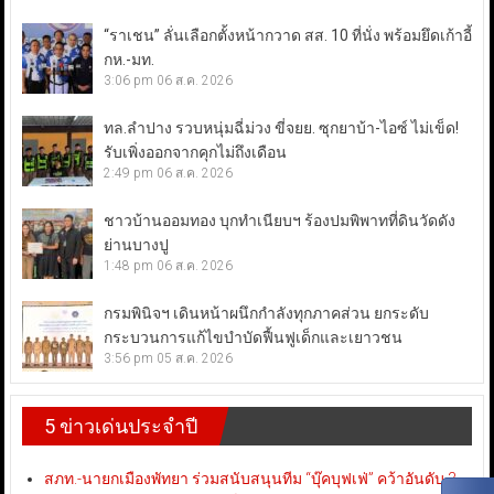
“ราเชน” ลั่นเลือกตั้งหน้ากวาด สส. 10 ที่นั่ง พร้อมยึดเก้าอี้
กห.-มท.
3:06 pm
06 ส.ค. 2026
ทล.ลำปาง รวบหนุ่มฉี่ม่วง ขี่จยย. ซุกยาบ้า-ไอซ์ ไม่เข็ด!
รับเพิ่งออกจากคุกไม่ถึงเดือน
2:49 pm
06 ส.ค. 2026
ชาวบ้านออมทอง บุกทำเนียบฯ ร้องปมพิพาทที่ดินวัดดัง
ย่านบางปู
1:48 pm
06 ส.ค. 2026
กรมพินิจฯ เดินหน้าผนึกกำลังทุกภาคส่วน ยกระดับ
กระบวนการแก้ไขบำบัดฟื้นฟูเด็กและเยาวชน
3:56 pm
05 ส.ค. 2026
5 ข่าวเด่นประจำปี
สภท.-นายกเมืองพัทยา ร่วมสนับสนุนทีม “บุ๊คบุฟเฟ่” คว้าอันดับ 3