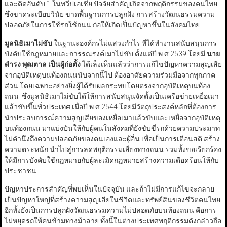
และติดอันดับ 1 ในทวีปเอเชีย ปัจจัยสำคัญเกิดจากพฤติกรรมของคนไทย
ซึ่งขาดระเบียบวินัย ขาดพื้นฐานการปลูกฝัง การสร้างวัฒนธรรมความ
ปลอดภัยในการใช้รถใช้ถนน ก่อให้เกิดเป็นปัญหาขึ้นในสังคมไทย
มูลนิธิเมาไม่ขับ
ในฐานะองค์กรไม่แสวงกำไร ที่ได้ทำงานสนับสนุนการ
บังคับใช้กฎหมายและการรณรงค์เมาไม่ขับ ตั้งแต่ปี พ.ศ.2539 โดยมี
นาย
ดำรง พุฒตาล เป็นผู้ก่อตั้ง
ได้เล็งเห็นแล้วว่าการแก้ไขปัญหาความสูญเสีย
จากอุบัติเหตุบนท้องถนนนับจากนี้ไป ต้องอาศัยความร่วมมือจากทุกภาค
ส่วน โดยเฉพาะอย่างยิ่งผู้ได้รับผลกระทบโดยตรงจากอุบัติเหตุบนท้อง
ถนน ซึ่งมูลนิธิเมาไม่ขับได้ให้การสนับสนุนจัดตั้งเป็นเครือข่ายเหยื่อเมา
แล้วขับขึ้นทั่วประเทศ เมื่อปี พ.ศ.2544 โดยมีวัตถุประสงค์หลักที่ต้องการ
นำประสบการณ์ความสูญเสียของเหยื่อเมาแล้วขับและเหยื่อจากอุบัติเหตุ
บนท้องถนน มาแบ่งปันให้กับผู้คนในสังคมที่ยังขับขี่รถด้วยความประมาท
ไม่คำนึงถึงความปลอดภัยของตนเองและผู้อื่น เพื่อเป็นการเตือนสติ สร้าง
ความตระหนัก นำไปสู่การลดพฤติกรรมเสี่ยงทางถนน รวมทั้งขอเรียกร้อง
ให้มีการบังคับใช้กฎหมายกับผู้ละเมิดกฎหมายสร้างความเดือดร้อนให้กับ
ประชาชน
ปัญหาประการสำคัญที่พบเห็นในปัจจุบัน และถ้าไม่มีการแก้ไขจะกลาย
เป็นปัญหาใหญ่ที่สร้างความสูญเสียในชีวิตและทรัพย์สินของชีวิตคนไทย
อีกทั้งยังเป็นการปลูกฝังวัฒนธรรมความไม่ปลอดภัยบนท้องถนน คือการ
ไม่หยุดรถให้คนข้ามทางม้าลาย ทั้งนี้ในต่างประเทศพฤติกรรมดังกล่าวถือ