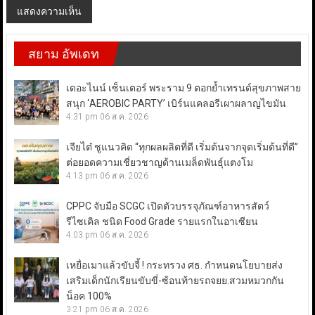
สยาม อัพเดท
เดอะไนน์ เซ็นเตอร์ พระราม 9 ตอกย้ำเทรนด์สุขภาพสาย
สนุก ‘AEROBIC PARTY’ เบิร์นแคลอรีเผาผลาญไขมัน
4:31 pm
06 ส.ค. 2026
เจียไต๋ ชูแนวคิด “ทุกผลผลิตที่ดี เริ่มต้นจากจุดเริ่มต้นที่ดี”
ต่อยอดความเชี่ยวชาญด้านเมล็ดพันธุ์แตงโม
4:13 pm
06 ส.ค. 2026
CPPC จับมือ SCGC เปิดตัวบรรจุภัณฑ์อาหารสัตว์
รีไซเคิล ชนิด Food Grade รายแรกในอาเซียน
4:03 pm
06 ส.ค. 2026
เหยื่อเมาแล้วขับจี้ ! กระทรวง ศธ. กำหนดนโยบายส่ง
เสริมเด็กนักเรียนขับขี่-ซ้อนท้ายรถจยย.สวมหมวกกัน
น็อค 100%
3:21 pm
06 ส.ค. 2026