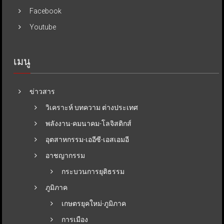
Facebook
Youtube
เมนู
ข่าวสาร
วิเคราะห์ บทความ ต่างประเทศ
พลังงาน-คมนาคม-โลจิสติกส์
อุตสาหกรรม-เออีซี-เอสเอมอี
อาชญากรรม
กระบวนการยุติธรรม
ภูมิภาค
เกษตรยุคใหม่-ภูมิภาค
การเมือง