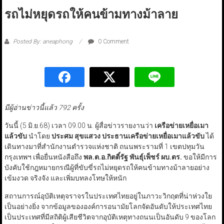
รถไม่หยุดรถให้คนข้ามทางม้าลาย
Posted By: aneaphong
0 Comment
มีผู้อ่านข่าวนี้แล้ว 792 ครั้ง
วันนี้ (5 มิ.ย.68) เวลา 09.00 น. ผู้สื่อข่าวรายงานว่า
เครือข่ายเหยื่อเมา
แล้วขับ
นำโดย
ประศม สุขแสวง ประธานเครือข่ายเหยื่อเมาแล้วขับ
ได้
เดินทางมาที่สำนักงานตำรวจแห่งชาติ ถนนพระรามที่ 1 เขตปทุมวัน
กรุงเทพฯ เพื่อยื่นหนังสือถึง
พล.ต.อ.กิตติ์รัฐ พันธุ์เพ็ชร์ ผบ.ตร.
ขอให้มีการ
บังคับใช้กฎหมายกรณีผู้ที่ขับขี่รถไม่หยุดรถให้คนข้ามทางม้าลายอย่าง
เข้มงวด จริงจัง และเพิ่มบทลงโทษให้หนัก
สถานการณ์อุบัติเหตุจราจรในประเทศไทยอยู่ในภาวะวิกฤตที่น่าห่วงใย
เป็นอย่างยิ่ง จากข้อมูลขององค์การอนามัยโลกจัดอันดับให้ประเทศไทย
เป็นประเทศที่มีสถิติผู้เสียชีวิตจากอุบัติเหตุทางถนนเป็นอันดับ 9 ของโลก