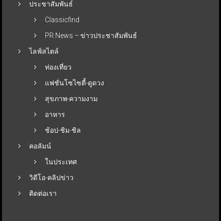
ประชาสัมพันธ์
Classicfind
PR News – ข่าวประชาสัมพันธ์
ไลฟ์สไตล์
ท่องเที่ยว
แฟชั่นโซไซตี้-ดูดวง
สุขภาพ-ความงาม
อาหาร
ช้อป-ชิม-ชิล
คอลัมน์
ในประเทศ
วิดีโอ-คลิปข่าว
ติดต่อเรา