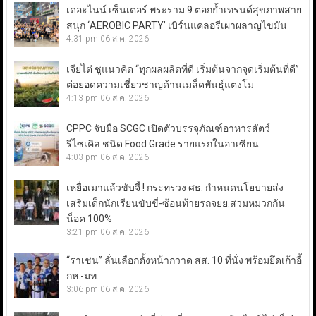
เดอะไนน์ เซ็นเตอร์ พระราม 9 ตอกย้ำเทรนด์สุขภาพสาย
สนุก ‘AEROBIC PARTY’ เบิร์นแคลอรีเผาผลาญไขมัน
4:31 pm
06 ส.ค. 2026
เจียไต๋ ชูแนวคิด “ทุกผลผลิตที่ดี เริ่มต้นจากจุดเริ่มต้นที่ดี”
ต่อยอดความเชี่ยวชาญด้านเมล็ดพันธุ์แตงโม
4:13 pm
06 ส.ค. 2026
CPPC จับมือ SCGC เปิดตัวบรรจุภัณฑ์อาหารสัตว์
รีไซเคิล ชนิด Food Grade รายแรกในอาเซียน
4:03 pm
06 ส.ค. 2026
เหยื่อเมาแล้วขับจี้ ! กระทรวง ศธ. กำหนดนโยบายส่ง
เสริมเด็กนักเรียนขับขี่-ซ้อนท้ายรถจยย.สวมหมวกกัน
น็อค 100%
3:21 pm
06 ส.ค. 2026
“ราเชน” ลั่นเลือกตั้งหน้ากวาด สส. 10 ที่นั่ง พร้อมยึดเก้าอี้
กห.-มท.
3:06 pm
06 ส.ค. 2026