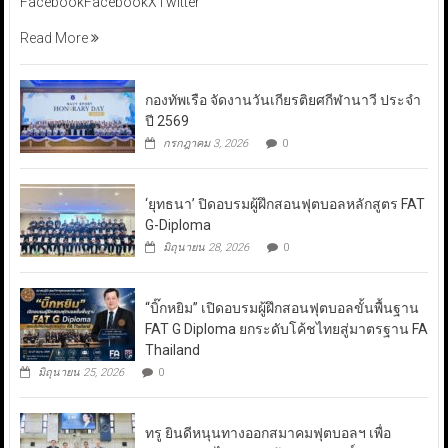
FacebookFacebookXTwitter
Read More
กองทัพเรือ จัดงานวันเกียรติยศกีฬานาวี ประจำ
ปี 2569
กรกฎาคม 3, 2026
0
‘ยุทธนา’ ปิดอบรมผู้ฝึกสอนฟุตบอลหลักสูตร FAT
G-Diploma
มิถุนายน 28, 2026
0
“บิ๊กหยิม” เปิดอบรมผู้ฝึกสอนฟุตบอลขั้นพื้นฐาน
FAT G Diploma ยกระดับโค้ชไทยสู่มาตรฐาน FA
Thailand
มิถุนายน 25, 2026
0
ทรู ยินดีหนุนทางออกสมาคมฟุตบอลฯ เพื่อ