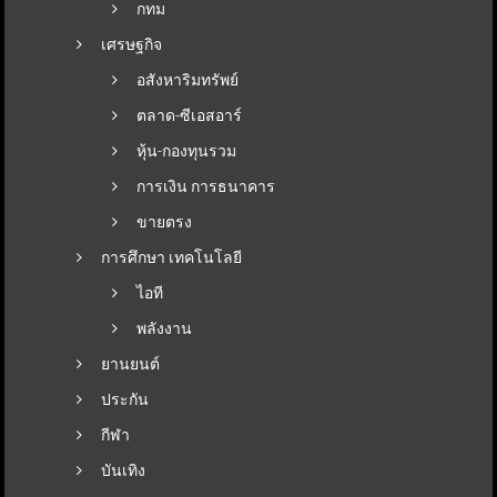
กทม
เศรษฐกิจ
อสังหาริมทรัพย์
ตลาด-ซีเอสอาร์
หุ้น-กองทุนรวม
การเงิน การธนาคาร
ขายตรง
การศึกษา เทคโนโลยี
ไอที
พลังงาน
ยานยนต์
ประกัน
กีฬา
บันเทิง