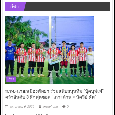
กีฬา
กีฬา
สภท.-นายกเมืองพัทยา ร่วมสนับสนุนทีม “บุ๊คบุฟเฟ่”
คว้าอันดับ 3 ศึกฟุตซอล “เกาะล้าน × นัควีย์ คัพ”
กรกฎาคม 6, 2026
aneaphong
0