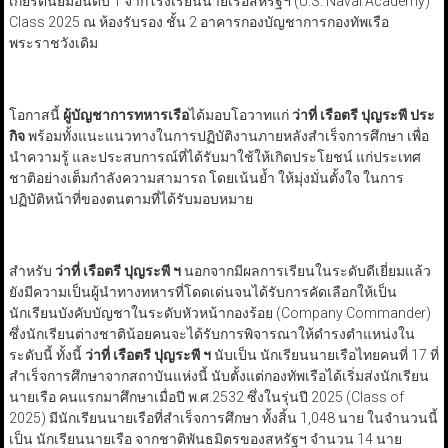
เกียรตินิยมอันดับ 1 จากโรงเรียนนายเรือสหรัฐฯ (U.S. Naval Academy)
Class 2025 ณ ห้องรับรอง ชั้น 2 อาคารกองบัญชาการกองทัพเรือ
พระราชวังเดิม
โอกาสนี้
ผู้บัญชาการทหารเรือ
ได้มอบโอวาทแก่
ว่าที่ เรือตรี ปุญระพี ประ
กิจ
พร้อมทั้งแนะแนวทางในการปฏิบัติงานภายหลังสำเร็จการศึกษา เพื่อ
นำความรู้ และประสบการณ์ที่ได้รับมาใช้ให้เกิดประโยชน์ แก่ประเทศ
ชาติอย่างเต็มกำลังความสามารถ โดยเน้นย้ำ ให้มุ่งมั่นตั้งใจ ในการ
ปฏิบัติหน้าที่ของตนตามที่ได้รับมอบหมาย
สำหรับ
ว่าที่ เรือตรี ปุญระพี ฯ
นอกจากมีผลการเรียนในระดับดีเยี่ยมแล้ว
ยังมีความเป็นผู้นำทางทหารที่โดดเด่นจนได้รับการคัดเลือกให้เป็น
นักเรียนบังคับบัญชาในระดับหัวหน้ากองร้อย (Company Commander)
ซึ่งนักเรียนต่างชาติน้อยคนจะได้รับการพิจารณาให้ดำรงตำแหน่งใน
ระดับนี้ ทั้งนี้
ว่าที่ เรือตรี ปุญระพี ฯ
นับเป็น นักเรียนนายเรือไทยคนที่ 17 ที่
สำเร็จการศึกษาจากสถาบันแห่งนี้ นับตั้งแต่กองทัพเรือได้เริ่มส่งนักเรียน
นายเรือ คนแรกมาศึกษาเมื่อปี พ.ศ.2532 ซึ่งในรุ่นปี 2025 (Class of
2025) มีนักเรียนนายเรือที่สำเร็จการศึกษา ทั้งสิ้น 1,048 นาย ในจำนวนนี้
เป็น นักเรียนนายเรือ จากชาติพันธมิตรของสหรัฐฯ จำนวน 14 นาย