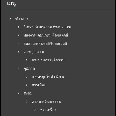
เมนู
ข่าวสาร
วิเคราะห์ บทความ ต่างประเทศ
พลังงาน-คมนาคม-โลจิสติกส์
อุตสาหกรรม-เออีซี-เอสเอมอี
อาชญากรรม
กระบวนการยุติธรรม
ภูมิภาค
เกษตรยุคใหม่-ภูมิภาค
การเมือง
สังคม
ศาสนา-วัฒนธรรม
พระเครื่อง