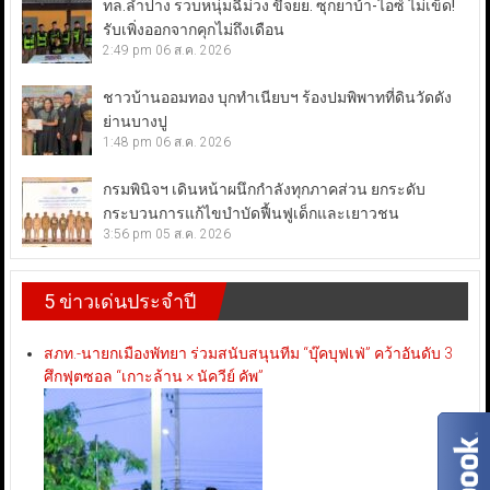
ทล.ลำปาง รวบหนุ่มฉี่ม่วง ขี่จยย. ซุกยาบ้า-ไอซ์ ไม่เข็ด!
รับเพิ่งออกจากคุกไม่ถึงเดือน
2:49 pm
06 ส.ค. 2026
ชาวบ้านออมทอง บุกทำเนียบฯ ร้องปมพิพาทที่ดินวัดดัง
ย่านบางปู
1:48 pm
06 ส.ค. 2026
กรมพินิจฯ เดินหน้าผนึกกำลังทุกภาคส่วน ยกระดับ
กระบวนการแก้ไขบำบัดฟื้นฟูเด็กและเยาวชน
3:56 pm
05 ส.ค. 2026
5 ข่าวเด่นประจำปี
สภท.-นายกเมืองพัทยา ร่วมสนับสนุนทีม “บุ๊คบุฟเฟ่” คว้าอันดับ 3
ศึกฟุตซอล “เกาะล้าน × นัควีย์ คัพ”