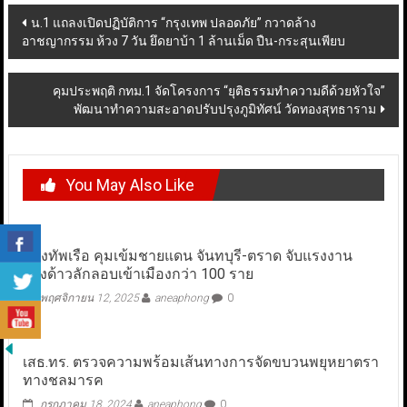
Post
น.1 แถลงเปิดปฏิบัติการ “กรุงเทพ ปลอดภัย” กวาดล้าง
อาชญากรรม ห้วง 7 วัน ยึดยาบ้า 1 ล้านเม็ด ปืน-กระสุนเพียบ
navigation
คุมประพฤติ กทม.1 จัดโครงการ “ยุติธรรมทำความดีด้วยหัวใจ”
พัฒนาทำความสะอาดปรับปรุงภูมิทัศน์ วัดทองสุทธาราม
You May Also Like
กองทัพเรือ คุมเข้มชายแดน จันทบุรี-ตราด จับแรงงาน
ต่างด้าวลักลอบเข้าเมืองกว่า 100 ราย
พฤศจิกายน 12, 2025
aneaphong
0
เสธ.ทร. ตรวจความพร้อมเส้นทางการจัดขบวนพยุหยาตรา
ทางชลมารค
กรกฎาคม 18, 2024
aneaphong
0