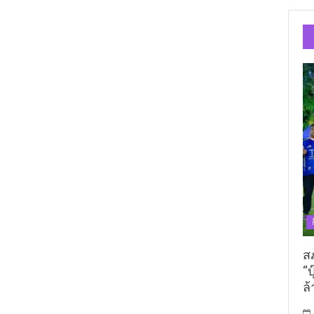
ส
“บ
ล้