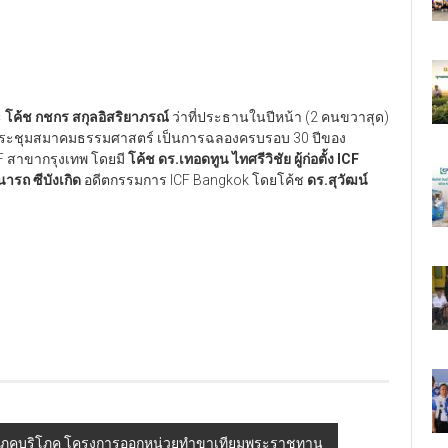
ะ
โค้ช กชกร สกุลอิสริยาภรณ์
ว่าที่ประธานในปีหน้า (2 คนขวาสุด)
อประชุมสมาคมธรรมศาสตร์ เป็นการฉลองครบรอบ 30 ปีของ
F สาขากรุงเทพ โดยมี
โค้ช ดร.เทอดทูน ไทศรีวิชัย ผู้ก่อตั้ง ICF
จนารถ ซีบังเกิด
อดีตกรรมการ ICF Bangkok โดยโค้ช
ดร.สุวัฒน์
องอุปโภคบริโภค โครงการออกหน่วยทำขาเทียมพระราชทาน