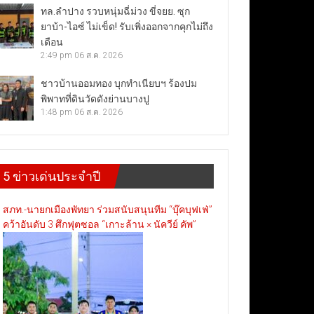
ทล.ลำปาง รวบหนุ่มฉี่ม่วง ขี่จยย. ซุก
ยาบ้า-ไอซ์ ไม่เข็ด! รับเพิ่งออกจากคุกไม่ถึง
เดือน
2:49 pm
06 ส.ค. 2026
ชาวบ้านออมทอง บุกทำเนียบฯ ร้องปม
พิพาทที่ดินวัดดังย่านบางปู
1:48 pm
06 ส.ค. 2026
5 ข่าวเด่นประจำปี
สภท.-นายกเมืองพัทยา ร่วมสนับสนุนทีม “บุ๊คบุฟเฟ่”
คว้าอันดับ 3 ศึกฟุตซอล “เกาะล้าน × นัควีย์ คัพ”