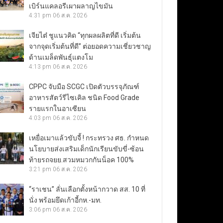
เบิร์นแคลอรีเผาผลาญไขมัน
4:31 pm
06 ส.ค. 2026
เจียไต๋ ชูแนวคิด “ทุกผลผลิตที่ดี เริ่มต้น
จากจุดเริ่มต้นที่ดี” ต่อยอดความเชี่ยวชาญ
ด้านเมล็ดพันธุ์แตงโม
4:13 pm
06 ส.ค. 2026
CPPC จับมือ SCGC เปิดตัวบรรจุภัณฑ์
อาหารสัตว์รีไซเคิล ชนิด Food Grade
รายแรกในอาเซียน
4:03 pm
06 ส.ค. 2026
เหยื่อเมาแล้วขับจี้ ! กระทรวง ศธ. กำหนด
นโยบายส่งเสริมเด็กนักเรียนขับขี่-ซ้อน
ท้ายรถจยย.สวมหมวกกันน็อค 100%
3:21 pm
06 ส.ค. 2026
“ราเชน” ลั่นเลือกตั้งหน้ากวาด สส. 10 ที่
นั่ง พร้อมยึดเก้าอี้กห.-มท.
3:06 pm
06 ส.ค. 2026