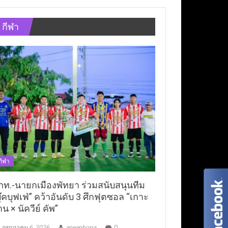
กีฬา
กีฬา
ภท.-นายกเมืองพัทยา ร่วมสนับสนุนทีม
ุ๊คบุฟเฟ่” คว้าอันดับ 3 ศึกฟุตซอล “เกาะ
าน × นัควีย์ คัพ”
กรกฎาคม 6, 2026
aneaphong
0