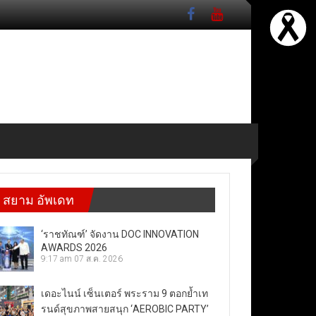
สยาม อัพเดท
‘ราชทัณฑ์’ จัดงาน DOC INNOVATION
AWARDS 2026
9:17 am
07 ส.ค. 2026
เดอะไนน์ เซ็นเตอร์ พระราม 9 ตอกย้ำเท
รนด์สุขภาพสายสนุก ‘AEROBIC PARTY’