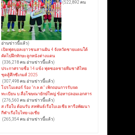
(522,892 คน
อ่านข่าวนี้แล้ว)
เปิดฟุตบอลเยาวชนสานฝัน 4 จังหวัดชายแดนใต้
คัดไปฝึกทักษะลูกหนังต่างแดน
(336,218 คน อ่านข่าวนี้แล้ว)
ประกาศรายชื่อ 14 แข้ง ฟุตซอลชายทีมชาติไทย
ชุดสู้ศึกซีเกมส์ 2025
(307,498 คน อ่านข่าวนี้แล้ว)
โปรโมเตอร์ ร้อง “ก.ล.ต.” เพิกถอนการรับจด
ทะเบียน บ.สื่อโฆษณายักษ์ใหญ่ ข้อหาปลอมเอกสาร
(276,560 คน อ่านข่าวนี้แล้ว)
ส.เรือใบ ต้อนรับ สหพันธ์เรือใบเอเชีย หารือพัฒนา
กีฬาเรือใบไทย-เอเชีย
(265,354 คน อ่านข่าวนี้แล้ว)