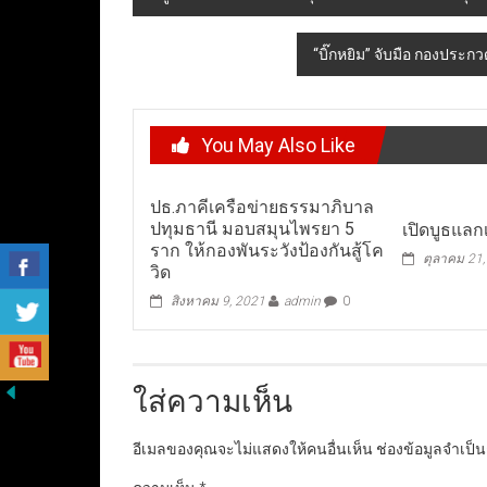
navigation
“บิ๊กหยิม” จับมือ กองประก
You May Also Like
ปธ.ภาคีเครือข่ายธรรมาภิบาล
ปทุมธานี มอบสมุนไพรยา 5
เปิดบูธแล
ราก ให้กองพันระวังป้องกันสู้โค
ตุลาคม 21
วิด
สิงหาคม 9, 2021
admin
0
ใส่ความเห็น
อีเมลของคุณจะไม่แสดงให้คนอื่นเห็น
ช่องข้อมูลจำเป็