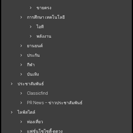
ขายตรง
การศึกษา เทคโนโลยี
ไอที
พลังงาน
ยานยนต์
ประกัน
กีฬา
บันเทิง
ประชาสัมพันธ์
Classicfind
PR News – ข่าวประชาสัมพันธ์
ไลฟ์สไตล์
ท่องเที่ยว
แฟชั่นโซไซตี้-ดูดวง