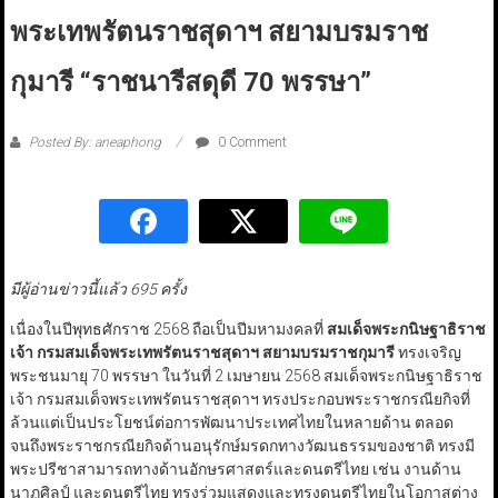
พระเทพรัตนราชสุดาฯ สยามบรมราช
กุมารี “ราชนารีสดุดี 70 พรรษา”
Posted By: aneaphong
0 Comment
มีผู้อ่านข่าวนี้แล้ว 695 ครั้ง
เนื่องในปีพุทธศักราช 2568 ถือเป็นปีมหามงคลที่
สมเด็จพระกนิษฐาธิราช
เจ้า กรมสมเด็จพระเทพรัตนราชสุดาฯ สยามบรมราชกุมารี
ทรงเจริญ
พระชนมายุ 70 พรรษา ในวันที่ 2 เมษายน 2568 สมเด็จพระกนิษฐาธิราช
เจ้า กรมสมเด็จพระเทพรัตนราชสุดาฯ ทรงประกอบพระราชกรณียกิจที่
ล้วนแต่เป็นประโยชน์ต่อการพัฒนาประเทศไทยในหลายด้าน ตลอด
จนถึงพระราชกรณียกิจด้านอนุรักษ์มรดกทางวัฒนธรรมของชาติ ทรงมี
พระปรีชาสามารถทางด้านอักษรศาสตร์และดนตรีไทย เช่น งานด้าน
นาฏศิลป์ และดนตรีไทย ทรงร่วมแสดงและทรงดนตรีไทยในโอกาสต่าง