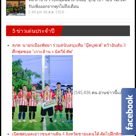
รับเพิ่งออกจากคุกไม่ถึงเดือน
2:49 pm
06 ส.ค. 2026
5 ข่าวเด่นประจำปี
สภท.-นายกเมืองพัทยา ร่วมสนับสนุนทีม “บุ๊คบุฟเฟ่” คว้าอันดับ 3
ศึกฟุตซอล “เกาะล้าน × นัควีย์ คัพ”
(545,436 คน อ่านข่าวนี้แล้ว)
เปิดฟุตบอลเยาวชนสานฝัน 4 จังหวัดชายแดนใต้ คัดไปฝึกทักษะ