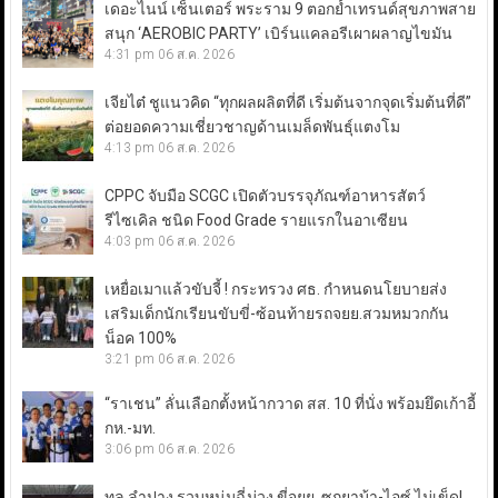
เดอะไนน์ เซ็นเตอร์ พระราม 9 ตอกย้ำเทรนด์สุขภาพสาย
สนุก ‘AEROBIC PARTY’ เบิร์นแคลอรีเผาผลาญไขมัน
4:31 pm
06 ส.ค. 2026
เจียไต๋ ชูแนวคิด “ทุกผลผลิตที่ดี เริ่มต้นจากจุดเริ่มต้นที่ดี”
ต่อยอดความเชี่ยวชาญด้านเมล็ดพันธุ์แตงโม
4:13 pm
06 ส.ค. 2026
CPPC จับมือ SCGC เปิดตัวบรรจุภัณฑ์อาหารสัตว์
รีไซเคิล ชนิด Food Grade รายแรกในอาเซียน
4:03 pm
06 ส.ค. 2026
เหยื่อเมาแล้วขับจี้ ! กระทรวง ศธ. กำหนดนโยบายส่ง
เสริมเด็กนักเรียนขับขี่-ซ้อนท้ายรถจยย.สวมหมวกกัน
น็อค 100%
3:21 pm
06 ส.ค. 2026
“ราเชน” ลั่นเลือกตั้งหน้ากวาด สส. 10 ที่นั่ง พร้อมยึดเก้าอี้
กห.-มท.
3:06 pm
06 ส.ค. 2026
ทล.ลำปาง รวบหนุ่มฉี่ม่วง ขี่จยย. ซุกยาบ้า-ไอซ์ ไม่เข็ด!