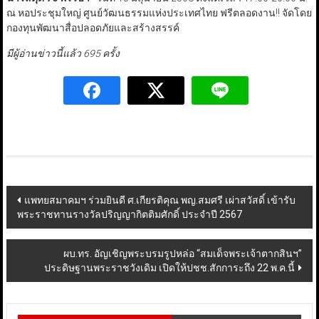
ณ หอประชุมใหญ่ ศูนย์วัฒนธรรมแห่งประเทศไทย ฟรีตลอดงาน!! จัดโดย
กองทุนพัฒนาสื่อปลอดภัยและสร้างสรรค์
มีผู้อ่านข่าวนี้แล้ว 695 ครั้ง
Post
แพทยสมาคมฯ ร่วมยินดี ศ.เกียรติคุณ พญ.สมศรี เผ่าสวัสดิ์ เข้ารับ
พระราชทานรางวัลปริญญากิตติมศักดิ์ ประจำปี 2567
navigation
ผบ.ทร. อัญเชิญพระบรมรูปหล่อ “สมเด็จพระเจ้าตากสินฯ”
ประดิษฐานพระราชวังเดิม เปิดให้ปชช.สักการะถึง 22 พ.ค.นี้