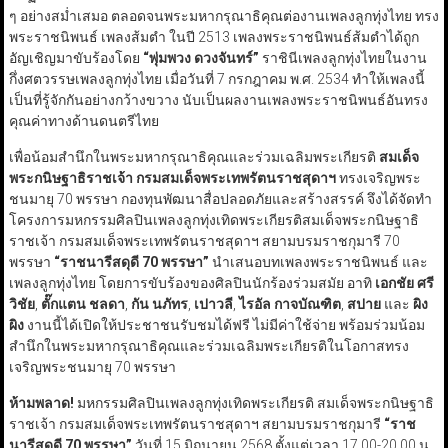
ๆ อย่างสม่ำเสมอ ตลอดจนพระมหากรุณาธิคุณต่องานเพลงลูกทุ่งไทย ทรง
พระราชนิพนธ์ เพลงส้มตำ ในปี 2513 เพลงพระราชนิพนธ์ส้มตำได้ถูก
อัญเชิญมาขับร้องโดย
“
พุ่มพวง ดวงจันทร์
”
ราชินีเพลงลูกทุ่งไทยในงาน
กึ่งศตวรรษเพลงลูกทุ่งไทย เมื่อวันที่ 7 กรกฎาคม พ.ศ. 2534 ทำให้เพลงนี้
เป็นที่รู้จักกันอย่างกว้างขวาง นับเป็นผลงานเพลงพระราชนิพนธ์อันทรง
คุณค่าทางด้านดนตรีไทย
เพื่อน้อมสำนึกในพระมหากรุณาธิคุณและร่วมเฉลิมพระเกียรติ
สมเด็จ
พระกนิษฐาธิราชเจ้า กรมสมเด็จพระเทพรัตนราชสุดาฯ
ทรงเจริญพระ
ชนมายุ 70 พรรษา กองทุนพัฒนาสื่อปลอดภัยและสร้างสรรค์ จึงได้จัดทำ
โครงการมหกรรมศิลปินเพลงลูกทุ่งเทิดพระเกียรติสมเด็จพระกนิษฐาธิ
ราชเจ้า กรมสมเด็จพระเทพรัตนราชสุดาฯ สยามบรมราชกุมารี 70
พรรษา
“
ราชนารีสดุดี 70 พรรษา
”
นำเสนอบทเพลงพระราชนิพนธ์ และ
เพลงลูกทุ่งไทย โดยการขับร้องของศิลปินนักร้องร่วมสมัย อาทิ
เอกชัย ศรี
วิชัย
,
ตั๊กแตน ชลดา
,
กัน นภัทร
,
เปาวลี
,
ไรอัล กาจบัณฑิต
,
สปาย
และ
ผิง
ผิง
งานนี้ได้เปิดให้ประชาชนรับชมได้ฟรี ไม่มีค่าใช้จ่าย พร้อมร่วมน้อม
สำนึกในพระมหากรุณาธิคุณและร่วมเฉลิมพระเกียรติในโอกาสทรง
เจริญพระชนมายุ 70 พรรษา
ห้ามพลาด!
มหกรรมศิลปินเพลงลูกทุ่งเทิดพระเกียรติ สมเด็จพระกนิษฐาธิ
ราชเจ้า กรมสมเด็จพระเทพรัตนราชสุดาฯ สยามบรมราชกุมารี
“
ราช
นารีสดุดี 70 พรรษา
”
วันที่ 15 มิถุนายน 2568 ตั้งแต่เวลา 17.00-20.00 น.