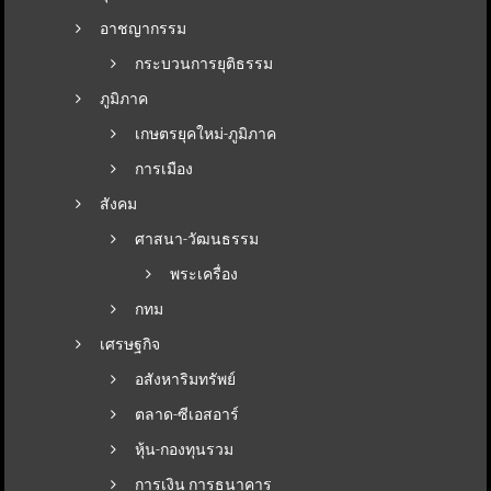
อาชญากรรม
กระบวนการยุติธรรม
ภูมิภาค
เกษตรยุคใหม่-ภูมิภาค
การเมือง
สังคม
ศาสนา-วัฒนธรรม
พระเครื่อง
กทม
เศรษฐกิจ
อสังหาริมทรัพย์
ตลาด-ซีเอสอาร์
หุ้น-กองทุนรวม
การเงิน การธนาคาร