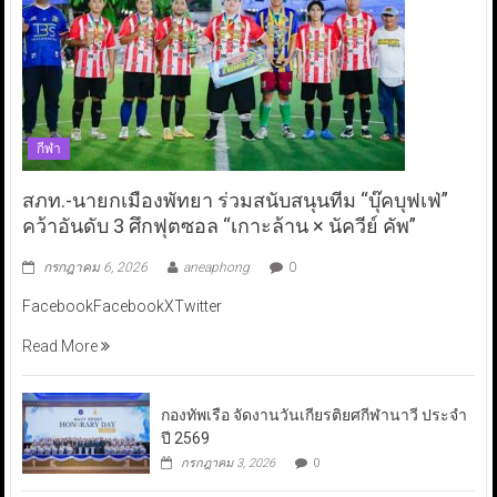
กีฬา
สภท.-นายกเมืองพัทยา ร่วมสนับสนุนทีม “บุ๊คบุฟเฟ่”
คว้าอันดับ 3 ศึกฟุตซอล “เกาะล้าน × นัควีย์ คัพ”
กรกฎาคม 6, 2026
aneaphong
0
FacebookFacebookXTwitter
Read More
กองทัพเรือ จัดงานวันเกียรติยศกีฬานาวี ประจำ
ปี 2569
กรกฎาคม 3, 2026
0