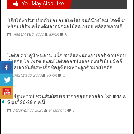
You May Also Like
“เจียไต๋ฟาร์ม” เปิดตัวป็อปอัปสโตร์แบรนด์น้องใหม่ “สดชื่น”
พร้อมเสิร์ฟเครื่องดื่มจากผักผลไม้สด อร่อย พลัสสุขภาพดี
พฤศจิกายน 2, 2022
admin
0
โลตัส ควงคู่น้า-หลาน แน็ก ชาลีและน้องอาเธอร์ ชวนช้อป
ที่โลตัส โก เฟรช สะสมโลตัสคอยน์แลกของพรีเมียมมิคกี้
คอลเลกชั่นพิเศษ เอ็กซ์คลูซีฟเฉพาะลูกค้ามายโลตัส
มิถุนายน 23, 2023
admin
0
ฟอร์จูนทาวน์ ชวนสัมผัสบรรยากาศสุดคลาสสิก “Sounds &
Sips” 26-28 ก.ค.นี้
กรกฎาคม 22, 2025
aneaphong
0