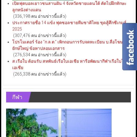
เปิดฟุตบอลเยาวชนสานฝัน 4 จังหวัดชายแดนใต้ คัดไปฝึกทักษะ
ลูกหนังต่างแดน
(336,198 คน อ่านข่าวนี้แล้ว)
ประกาศรายชื่อ 14 แข้ง ฟุตซอลชายทีมชาติไทย ชุดสู้ศึกซีเกมส์
2025
(307,476 คน อ่านข่าวนี้แล้ว)
โปรโมเตอร์ ร้อง “ก.ล.ต.” เพิกถอนการรับจดทะเบียน บ.สื่อโฆษณา
ยักษ์ใหญ่ ข้อหาปลอมเอกสาร
(276,534 คน อ่านข่าวนี้แล้ว)
ส.เรือใบ ต้อนรับ สหพันธ์เรือใบเอเชีย หารือพัฒนากีฬาเรือใบไทย-
เอเชีย
(265,338 คน อ่านข่าวนี้แล้ว)
กีฬา