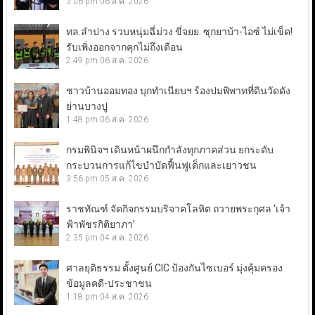
3:06 pm
06 ส.ค. 2026
ทล.ลำปาง รวบหนุ่มฉี่ม่วง ขี่จยย. ซุกยาบ้า-ไอซ์ ไม่เข็ด!
รับเพิ่งออกจากคุกไม่ถึงเดือน
2:49 pm
06 ส.ค. 2026
ชาวบ้านออมทอง บุกทำเนียบฯ ร้องปมพิพาทที่ดินวัดดัง
ย่านบางปู
1:48 pm
06 ส.ค. 2026
กรมพินิจฯ เดินหน้าผนึกกำลังทุกภาคส่วน ยกระดับ
กระบวนการแก้ไขบำบัดฟื้นฟูเด็กและเยาวชน
3:56 pm
05 ส.ค. 2026
ราชทัณฑ์ จัดกิจกรรมบริจาคโลหิต ถวายพระกุศล ‘เจ้า
ฟ้าพัชรกิติยาภา’
2:35 pm
04 ส.ค. 2026
ศาลยุติธรรม ตั้งศูนย์ CIC ป้องกันไซเบอร์ มุ่งคุ้มครอง
ข้อมูลคดี-ประชาชน
1:18 pm
04 ส.ค. 2026