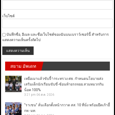
เว็บไซต์
บันทึกชื่อ, อีเมล และชื่อเว็บไซต์ของฉันบนเบราว์เซอร์นี้ สำหรับการ
แสดงความเห็นครั้งถัดไป
สยาม อัพเดท
เหยื่อเมาแล้วขับจี้ ! กระทรวง ศธ. กำหนดนโยบายส่ง
เสริมเด็กนักเรียนขับขี่-ซ้อนท้ายรถจยย.สวมหมวกกัน
น็อค 100%
3:21 pm
06 ส.ค. 2026
“ราเชน” ลั่นเลือกตั้งหน้ากวาด สส. 10 ที่นั่ง พร้อมยึดเก้าอี้
กห.-มท.