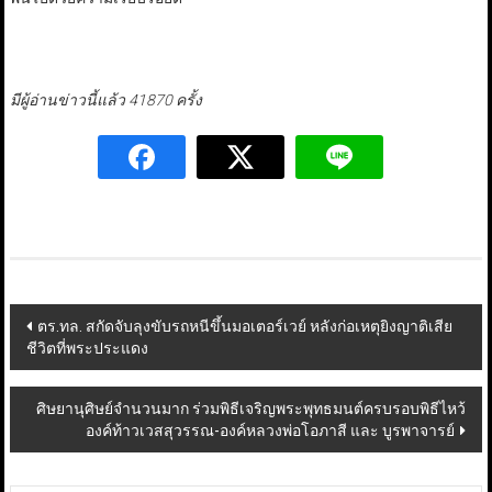
มีผู้อ่านข่าวนี้แล้ว 41870 ครั้ง
Post
ตร.ทล. สกัดจับลุงขับรถหนีขึ้นมอเตอร์เวย์ หลังก่อเหตุยิงญาติเสีย
ชีวิตที่พระประแดง
navigation
ศิษยานุศิษย์จำนวนมาก ร่วมพิธีเจริญพระพุทธมนต์ครบรอบพิธีไหว้
องค์ท้าวเวสสุวรรณ-องค์หลวงพ่อโอภาสี และ บูรพาจารย์