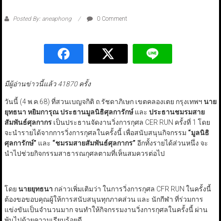
Posted By: aneaphong
0 Comment
มีผู้อ่านข่าวนี้แล้ว 41870 ครั้ง
วันนี้ (4 พ.ค.68) ที่สวนเบญจกิติ ถ.รัชดาภิเษก เขตคลองเตย กรุงเทพฯ
นาย
ยุทธนา หยิมการุณ ประธานมูลนิธิศุลการักษ์​
และ
ประธานชมรมสาย
สัมพันธ์​ศุลกากร
เป็นประธานจัดงานวิ่งการกุศล CER RUN ครั้งที่ 1 โดย
จะนำรายได้จากการวิ่งการกุศลในครั้งนี้ เพื่อสนับสนุนกิจกรรม
“
มูลนิธิ
ศุลการักษ์
”
และ
“
ชมรมสายสัมพันธ์ศุลกากร
”
อีกทั้งรายได้ส่วนหนึ่ง จะ
นำไปช่วยกิจกรรมสาธารณกุศลตามที่เห็นสมควรต่อไป
โดย
นายยุทธนา
กล่าวเพิ่มเติมว่า ในการวิ่งการกุศล CFR RUN ในครั้งนี้
ต้องขอขอบคุณผู้ให้การสนับสนุนทุกภาคส่วน และ นักกีฬา ที่ร่วมการ
แข่งขันเป็นจำนวนมาก จนทำให้กิจกรรมงานวิ่งการกุศลในครั้งนี้ ผ่าน
พ้นไปด้วยความเรียบร้อยดี