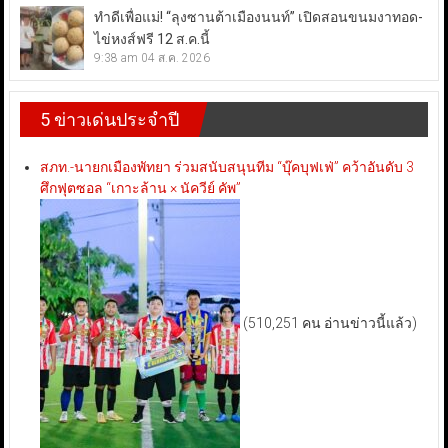
ทำดีเพื่อแม่! “ลุงซานต้าเมืองนนท์” เปิดสอนขนมงาทอด-
ไข่หงส์ฟรี 12 ส.ค.นี้
9:38 am
04 ส.ค. 2026
5 ข่าวเด่นประจำปี
สภท.-นายกเมืองพัทยา ร่วมสนับสนุนทีม “บุ๊คบุฟเฟ่” คว้าอันดับ 3
ศึกฟุตซอล “เกาะล้าน × นัควีย์ คัพ”
(510,251 คน อ่านข่าวนี้แล้ว)