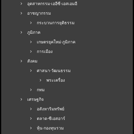
อุตสาหกรรม-เออีซี-เอสเอมอี
อาชญากรรม
กระบวนการยุติธรรม
ภูมิภาค
เกษตรยุคใหม่-ภูมิภาค
การเมือง
สังคม
ศาสนา-วัฒนธรรม
พระเครื่อง
กทม
เศรษฐกิจ
อสังหาริมทรัพย์
ตลาด-ซีเอสอาร์
หุ้น-กองทุนรวม