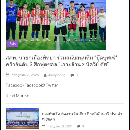
กีฬา
สภท.-นายกเมืองพัทยา ร่วมสนับสนุนทีม “บุ๊คบุฟเฟ่”
คว้าอันดับ 3 ศึกฟุตซอล “เกาะล้าน × นัควีย์ คัพ”
กรกฎาคม 6, 2026
aneaphong
0
FacebookFacebookXTwitter
Read More
กองทัพเรือ จัดงานวันเกียรติยศกีฬานาวี ประจำ
ปี 2569
กรกฎาคม 3, 2026
0