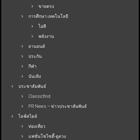
ขายตรง
การศึกษา เทคโนโลยี
ไอที
พลังงาน
ยานยนต์
ประกัน
กีฬา
บันเทิง
ประชาสัมพันธ์
Classicfind
PR News – ข่าวประชาสัมพันธ์
ไลฟ์สไตล์
ท่องเที่ยว
แฟชั่นโซไซตี้-ดูดวง