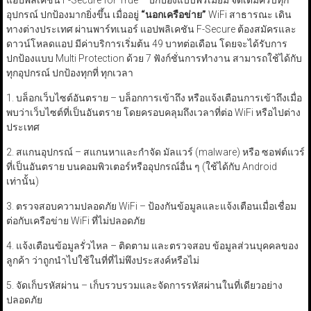
แอปพลิเคชัน F-Secure for True – ปกป้องแบบพรีเมียม จัดเต็มครบทุก
อุปกรณ์ ปกป้องมากยิ่งขึ้น เมื่ออยู่
“
นอกเครือข่าย
”
WiFi สาธารณะ เดิน
ทางต่างประเทศ ผ่านพาร์ทเนอร์ แอปพลิเคชัน F-Secure ต้องสมัครและ
ดาวน์โหลดแอป มีค่าบริการเริ่มต้น 49 บาทต่อเดือน โดยจะได้รับการ
ปกป้องแบบ Multi Protection ด้วย 7 ฟังก์ชั่นการทำงาน สามารถใช้ได้กับ
ทุกอุปกรณ์ ปกป้องทุกที่ ทุกเวลา
1. บล็อกเว็บไซต์อันตราย – บล็อกการเข้าถึง หรือแจ้งเตือนการเข้าถึงเมื่อ
พบว่าเว็บไซต์ที่เป็นอันตราย โดยครอบคลุมถึงเวลาที่ต่อ WiFi หรือไปต่าง
ประเทศ
2. สแกนอุปกรณ์ – สแกนหาและกำจัด มัลแวร์ (malware) หรือ ซอฟต์แวร์
ที่เป็นอันตราย บนคอมพิวเตอร์หรืออุปกรณ์อื่น ๆ (ใช้ได้กับ Android
เท่านั้น)
3. ตรวจสอบความปลอดภัย WiFi – ป้องกันข้อมูลและแจ้งเตือนเมื่อเชื่อม
ต่อกับเครือข่าย WiFi ที่ไม่ปลอดภัย
4. แจ้งเตือนข้อมูลรั่วไหล – ติดตาม และตรวจสอบ ข้อมูลส่วนบุคคลของ
ลูกค้า ว่าถูกนำไปใช้ในที่ที่ไม่พึงประสงค์หรือไม่
5. จัดเก็บรหัสผ่าน – เก็บรวบรวมและจัดการรหัสผ่านในที่เดียวอย่าง
ปลอดภัย