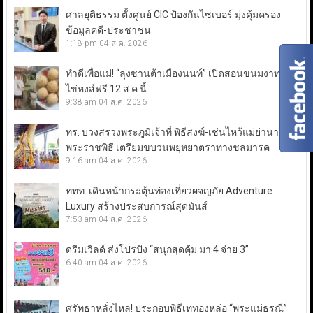
ศาลยุติธรรม ตั้งศูนย์ CIC ป้องกันไซเบอร์ มุ่งคุ้มครอง
ข้อมูลคดี-ประชาชน
1:18 pm
04 ส.ค. 2026
ทำดีเพื่อแม่! “ลุงซานต้าเมืองนนท์” เปิดสอนขนมงาทอด-
ไข่หงส์ฟรี 12 ส.ค.นี้
9:38 am
04 ส.ค. 2026
ทร. บวงสรวงพระภูมิเจ้าที่ พิธีสงฆ์-เซ่นไหว้แม่ย่านางเรือ
พระราชพิธี เตรียมขบวนพยุหยาตราทางชลมารค
9:16 am
04 ส.ค. 2026
ททท. เดินหน้ากระตุ้นท่องเที่ยวผจญภัย Adventure
Luxury สร้างประสบการณ์สุดมันส์
7:53 am
04 ส.ค. 2026
ดรีมเวิลด์ ส่งโปรปัง “สนุกสุดคุ้ม มา 4 จ่าย 3”
6:40 am
04 ส.ค. 2026
ศรัทธาหลั่งไหล! ประกอบพิธีเททองหล่อ “พระแม่ธรณี”