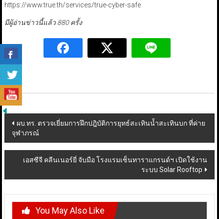
https://www.true.th/services/true-cyber-safe
มีผู้อ่านข่าวนี้แล้ว 880 ครั้ง
Post
ผบ.ทร. ตรวจเยี่ยมการฝึกปฎิบัติการยุทธ์สะเทินน้ำสะเทินบก ที่ค่าย
จุฬาภรณ์
navigation
เอสซีจี คลีนเนอร์ยี่ จับมือ โรงแรมเซ็นทาราแกรนด์ฯ เปิดใช้งาน
ระบบ Solar Rooftop
You May Also Like