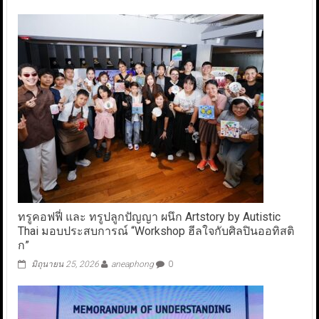
ทรูคอฟฟี่ และ ทรูปลูกปัญญา ผนึก Artstory by Autistic
Thai มอบประสบการณ์ “Workshop ฮีลใจกับศิลปินออทิสติ
ก”
มิถุนายน 25, 2026
aneaphong
0