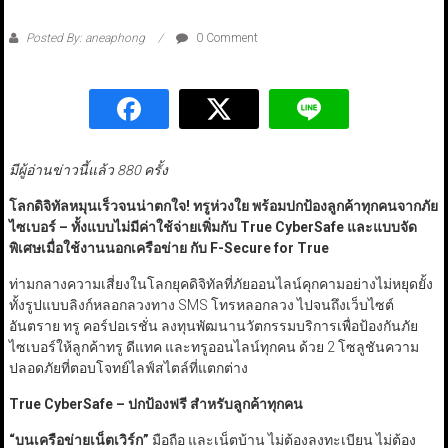
Posted By: aneaphong
0 Comment
มีผู้อ่านข่าวนี้แล้ว 880 ครั้ง
โลกดิจิทัลหมุนเร็วจนน่าตกใจ! ทรูห่วงใย พร้อมปกป้องลูกค้าทุกคนจากภัย
ไซเบอร์ – ทั้งแบบไม่มีค่าใช้จ่ายเพิ่มกับ True CyberSafe
และแบบจัด
พิเศษเมื่อใช้งานนอกเครือข่าย กับ F-Secure for True
ท่ามกลางความเสี่ยงในโลกยุคดิจิทัลที่ภัยออนไลน์คุกคามอย่างไม่หยุดยั้ง
ทั้งรูปแบบลิงก์หลอกลวงทาง SMS โทรหลอกลวง ไปจนถึงเว็บไซต์
อันตราย ทรู คอร์ปอเรชั่น ลงทุนพัฒนานวัตกรรมบริการเพื่อป้องกันภัย
ไซเบอร์ให้ลูกค้าทรู ดีแทค และทรูออนไลน์ทุกคน ด้วย 2 โซลูชันความ
ปลอดภัยที่ตอบโจทย์ไลฟ์สไตล์ที่แตกต่าง
True CyberSafe –
ปกป้องฟรี สำหรับลูกค้าทุกคน
“
บนเครือข่ายเน็ตเวิร์ก
”
มือถือ และเน็ตบ้าน ไม่ต้องลงทะเบียน ไม่ต้อง