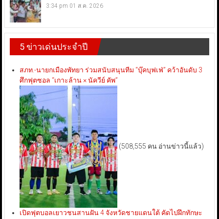
3:34 pm
01 ส.ค. 2026
5 ข่าวเด่นประจำปี
สภท.-นายกเมืองพัทยา ร่วมสนับสนุนทีม “บุ๊คบุฟเฟ่” คว้าอันดับ 3
ศึกฟุตซอล “เกาะล้าน × นัควีย์ คัพ”
(508,555 คน อ่านข่าวนี้แล้ว)
เปิดฟุตบอลเยาวชนสานฝัน 4 จังหวัดชายแดนใต้ คัดไปฝึกทักษะ