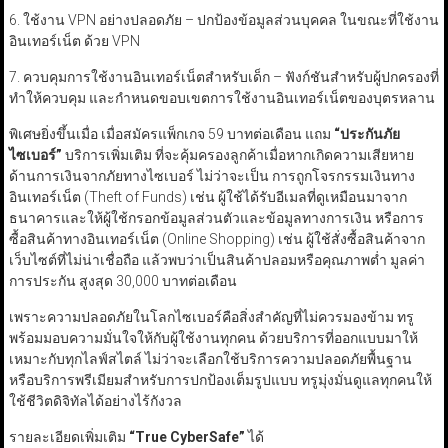
6. ใช้งาน VPN อย่างปลอดภัย – ปกป้องข้อมูลส่วนบุคคล ในขณะที่ใช้งาน
อินเทอร์เน็ต ด้วย VPN
7. ควบคุมการใช้งานอินเทอร์เน็ตสำหรับเด็ก – ฟังก์ชันสำหรับผู้ปกครองที่
ทำให้ควบคุม และกำหนดขอบเขตการใช้งานอินเทอร์เน็ตของบุตรหลาน
พิเศษยิ่งขึ้นเมื่อ เมื่อสมัครแพ็กเกจ 59 บาทต่อเดือน แถม
“
ประกันภัย
ไซเบอร์
”
บริการเพิ่มเติม ที่จะคุ้มครองลูกค้าเมื่อหากเกิดความเสียหาย
ด้านการเงินจากภัยทางไซเบอร์ ไม่ว่าจะเป็น การถูกโจรกรรมเงินทาง
อินเทอร์เน็ต (Theft of Funds) เช่น ผู้ใช้ได้รับอีเมลที่ดูเหมือนมาจาก
ธนาคารและให้ผู้ใช้กรอกข้อมูลส่วนตัวและข้อมูลทางการเงิน หรือการ
ซื้อสินค้าทางอินเทอร์เน็ต (Online Shopping) เช่น ผู้ใช้สั่งซื้อสินค้าจาก
เว็บไซต์ที่ไม่น่าเชื่อถือ แล้วพบว่าเป็นสินค้าปลอมหรือคุณภาพต่ำ มูลค่า
การประกัน สูงสุด 30,000 บาทต่อเดือน
เพราะความปลอดภัยในโลกไซเบอร์คือสิ่งสำคัญที่ไม่ควรมองข้าม ทรู
พร้อมมอบความมั่นใจให้กับผู้ใช้งานทุกคน ด้วยบริการที่ออกแบบมาให้
เหมาะกับทุกไลฟ์สไตล์ ไม่ว่าจะเลือกใช้บริการความปลอดภัยพื้นฐาน
หรือบริการพรีเมียมสำหรับการปกป้องเต็มรูปแบบ ทรูมุ่งมั่นดูแลทุกคนให้
ใช้ชีวิตดิจิทัลได้อย่างไร้กังวล
รายละเอียดเพิ่มเติม
“True CyberSafe”
ได้