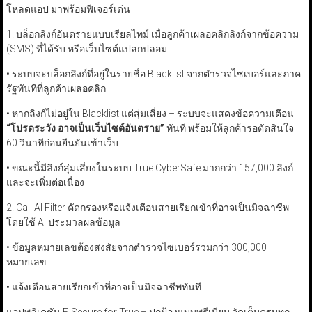
โหลดแอป มาพร้อมฟีเจอร์เด่น
1. บล็อกลิงก์อันตรายแบบเรียลไทม์ เมื่อลูกค้าเผลอคลิกลิงก์จากข้อความ
(SMS) ที่ได้รับ หรือเว็บไซต์แปลกปลอม
• ระบบจะบล็อกลิงก์ที่อยู่ในรายชื่อ Blacklist จากตำรวจไซเบอร์และภาค
รัฐทันทีที่ลูกค้าเผลอคลิก
• หากลิงก์ไม่อยู่ใน Blacklist แต่สุ่มเสี่ยง – ระบบจะแสดงข้อความเตือน
“
โปรดระวัง อาจเป็นเว็บไซต์อันตราย
”
ทันที พร้อมให้ลูกค้ารอตัดสินใจ
60 วินาทีก่อนยืนยันเข้าเว็บ
• ขณะนี้มีลิงก์สุ่มเสี่ยงในระบบ True CyberSafe มากกว่า 157,000 ลิงก์
และจะเพิ่มต่อเนื่อง
2. Call AI Filter คัดกรองหรือแจ้งเตือนสายเรียกเข้าที่อาจเป็นมิจฉาชีพ
โดยใช้ AI ประมวลผลข้อมูล
• ข้อมูลหมายเลขต้องสงสัยจากตำรวจไซเบอร์รวมกว่า 300,000
หมายเลข
• แจ้งเตือนสายเรียกเข้าที่อาจเป็นมิจฉาชีพทันที