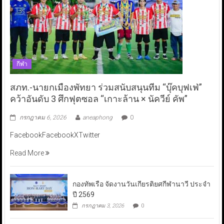
กีฬา
สภท.-นายกเมืองพัทยา ร่วมสนับสนุนทีม “บุ๊คบุฟเฟ่”
คว้าอันดับ 3 ศึกฟุตซอล “เกาะล้าน × นัควีย์ คัพ”
กรกฎาคม 6, 2026
aneaphong
0
FacebookFacebookXTwitter
Read More
กองทัพเรือ จัดงานวันเกียรติยศกีฬานาวี ประจำ
ปี 2569
กรกฎาคม 3, 2026
0