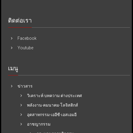
ติดต่อเรา
Facebook
Youtube
เมนู
ข่าวสาร
วิเคราะห์ บทความ ต่างประเทศ
พลังงาน-คมนาคม-โลจิสติกส์
อุตสาหกรรม-เออีซี-เอสเอมอี
อาชญากรรม