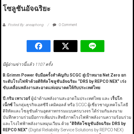
โซลูชันอัจฉริยะ
Posted By: aneaphong
0 Comment
มีผู้อ่านข่าวนี้แล้ว 1107 ครั้ง
B.Grimm Power จับมือครั้งสำคัญกับ SCGC สู่เป้าหมาย Net Zero ยก
ระดับโรงไฟฟ้าด้วยดิจิทัลโซลูชันอัจฉริยะ “DRS by REPCO NEX” เร่ง
ขับเคลื่อนพลังงานสะอาดแห่งอนาคตให้กับประเทศไทย
บี.กริม เพาเวอร์
ผู้นำด้านพลังงานสะอาดในประเทศไทย และ
เร็ปโก
เน็กซ์
ในกลุ่มธุรกิจเอสซีจี เคมิคอลส์ หรือ SCGC ผู้เชี่ยวชาญเทคโนโลยี
ดิจิทัลและโซลูชันด้านอุตสาหกรรมแบบครบวงจร ได้ร่วมกันลงนาม
บันทึกความร่วมมือการเพิ่มประสิทธิภาพโรงไฟฟ้าพลังงานความร้อนร่วม
และโรงไฟฟ้าพลังงานหมุนเวียน ด้วย
“
ดิจิทัลโซลูชันอัจฉริยะ DRS by
REPCO NEX”
(Digital Reliability Service Solutions by REPCO NEX)