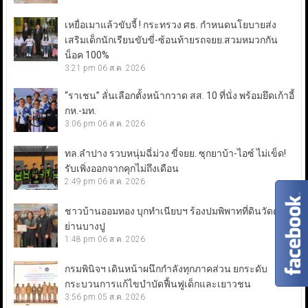
เหยื่อเมาแล้วขับจี้ ! กระทรวง ศธ. กำหนดนโยบายส่ง
เสริมเด็กนักเรียนขับขี่-ซ้อนท้ายรถจยย.สวมหมวกกัน
น็อค 100%
3:21 pm
06 ส.ค. 2026
“ราเชน” ลั่นเลือกตั้งหน้ากวาด สส. 10 ที่นั่ง พร้อมยึดเก้าอี้
กห.-มท.
3:06 pm
06 ส.ค. 2026
ทล.ลำปาง รวบหนุ่มฉี่ม่วง ขี่จยย. ซุกยาบ้า-ไอซ์ ไม่เข็ด!
รับเพิ่งออกจากคุกไม่ถึงเดือน
2:49 pm
06 ส.ค. 2026
ชาวบ้านออมทอง บุกทำเนียบฯ ร้องปมพิพาทที่ดินวัดดัง
ย่านบางปู
1:48 pm
06 ส.ค. 2026
กรมพินิจฯ เดินหน้าผนึกกำลังทุกภาคส่วน ยกระดับ
กระบวนการแก้ไขบำบัดฟื้นฟูเด็กและเยาวชน
3:56 pm
05 ส.ค. 2026