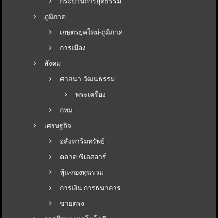
กระบวนการยุติธรรม
ภูมิภาค
เกษตรยุคใหม่-ภูมิภาค
การเมือง
สังคม
ศาสนา-วัฒนธรรม
พระเครื่อง
กทม
เศรษฐกิจ
อสังหาริมทรัพย์
ตลาด-ซีเอสอาร์
หุ้น-กองทุนรวม
การเงิน การธนาคาร
ขายตรง