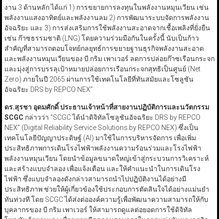
งาน 3 ด้านหลัก ได้แก่ 1) การขยายการลงทุนในพลังงานหมุนเวียน เช่น
พลังงานแสงอาทิตย์และพลังงานลม 2) การพัฒนาระบบจัดการพลังงาน
อัจฉริยะ และ 3) การส่งเสริมการใช้พลังงานสะอาดจากเชื้อเพลิงที่ยั่งยืน
เช่น ก๊าซธรรมชาติ (LNG) โดยความร่วมมือกันในครั้งนี้ นับเป็นก้าว
สำคัญที่สามารถตอบโจทย์กลยุทธ์การขยายฐานธุรกิจพลังงานสะอาด
และพลังงานหมุนเวียนของ บี.กริม เพาเวอร์ ลดการปล่อยก๊าซเรือนกระจก
และมุ่งสู่การบรรลุเป้าหมายปล่อยการเรือนกระจกสุทธิเป็นศูนย์ (Net
Zero) ภายในปี 2065 ผ่านการใช้เทคโนโลยีที่ทันสมัยและโซลูชัน
อัจฉริยะ DRS by REPCO NEX”
ดร.สุรชา อุดมศักดิ์ ประธานเจ้าหน้าที่สายงานปฏิบัติการและนวัตกรรม
SCGC
กล่าวว่า “SCGC ได้นำดิจิทัลโซลูชันอัจฉริยะ DRS by REPCO
NEX” (Digital Reliability Service Solutions by REPCO NEX) ซึ่งเป็น
เทคโนโลยีปัญญาประดิษฐ์ (AI) มาใช้ในการบริหารจัดการ เพื่อเพิ่ม
ประสิทธิภาพการเดินโรงไฟฟ้าพลังงานความร้อนร่วมและโรงไฟฟ้า
พลังงานหมุนเวียน โดยนำข้อมูลขนาดใหญ่เข้าสู่กระบวนการวิเคราะห์
และสร้างแบบจำลอง เพื่อแจ้งเตือน และให้คำแนะนำในการเดินโรง
ไฟฟ้า ซึ่งแบบจำลองดังกล่าวสามารถนำไปปฏิบัติงานได้อย่างมี
ประสิทธิภาพ ช่วยให้ผู้เกี่ยวข้องใช้ประกอบการตัดสินใจได้อย่างแม่นยำ
ทันท่วงที โดย SCGC ได้ส่งต่อองค์ความรู้เพื่อพัฒนาความสามารถให้กับ
บุคลากรของ บี.กริม เพาเวอร์ ให้สามารถดูแลต่อยอดการใช้ดิจิทัล