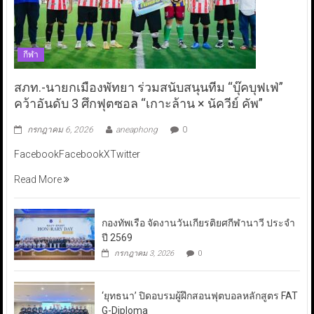
กีฬา
สภท.-นายกเมืองพัทยา ร่วมสนับสนุนทีม “บุ๊คบุฟเฟ่”
คว้าอันดับ 3 ศึกฟุตซอล “เกาะล้าน × นัควีย์ คัพ”
กรกฎาคม 6, 2026
aneaphong
0
FacebookFacebookXTwitter
Read More
กองทัพเรือ จัดงานวันเกียรติยศกีฬานาวี ประจำ
ปี 2569
กรกฎาคม 3, 2026
0
‘ยุทธนา’ ปิดอบรมผู้ฝึกสอนฟุตบอลหลักสูตร FAT
G-Diploma