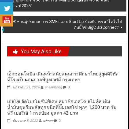
ทรู ทุ่มเสริมทัพ 5G ชุ่มฉ่ำรับ “Maha Songkran World Water
Festival 2025”
navigation
บิ๊กซี ชวนผู้ประกอบการ SMEs และ Start Up ร่วมกิจกรรม “โตไวไป
กับบิ๊กซี BigC BizConnect”
You May Also Like
เอ็กซอนโมบิล เดินหน้าสนับสนุนการศึกษาไทยสู่ยุคดิจิทัล
ที่โรงเรียนอนุบาลพิบูลเวศม์ กรุงเทพฯ
มกราคม 21, 2026
aneaphong
0
เอสโซ่ จัดโปรโมชันพิเศษ สมาชิกเอสโซ่ สไมล์ส เติม
น้ำมันซูพรีมพลัสทุกชนิดที่ปั๊มเอสโซ่ ทุกๆ 1,200 บาท รับ
ฟรี เปอริเอ้ 1 กระป๋อง มูลค่า 42 บาท
ธันวาคม 8, 2022
admin
0