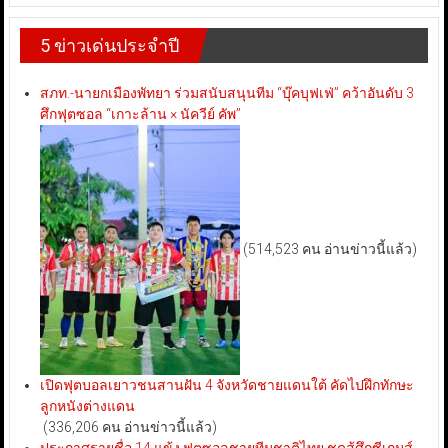
5 ข่าวเด่นประจำปี
สภท.-นายกเมืองพัทยา ร่วมสนับสนุนทีม “บุ๊คบุฟเฟ่” คว้าอันดับ 3
ศึกฟุตซอล “เกาะล้าน × นัควีย์ คัพ”
(514,523 คน อ่านข่าวนี้แล้ว)
เปิดฟุตบอลเยาวชนสานฝัน 4 จังหวัดชายแดนใต้ คัดไปฝึกทักษะ
ลูกหนังต่างแดน
(336,206 คน อ่านข่าวนี้แล้ว)