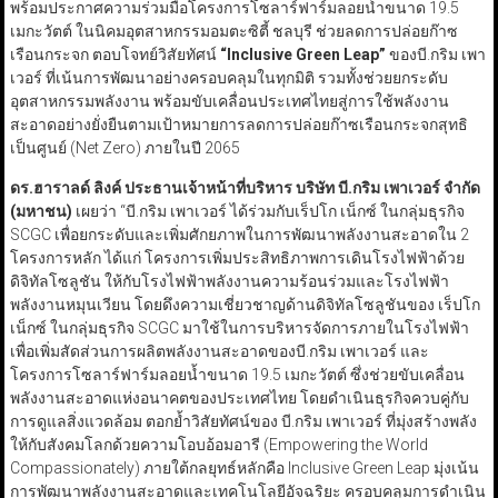
พร้อมประกาศความร่วมมือโครงการโซลาร์ฟาร์มลอยน้ำขนาด 19.5
เมกะวัตต์ ในนิคมอุตสาหกรรมอมตะซิตี้ ชลบุรี ช่วยลดการปล่อยก๊าซ
เรือนกระจก ตอบโจทย์วิสัยทัศน์
“Inclusive Green Leap”
ของบี.กริม เพา
เวอร์ ที่เน้นการพัฒนาอย่างครอบคลุมในทุกมิติ รวมทั้งช่วยยกระดับ
อุตสาหกรรมพลังงาน พร้อมขับเคลื่อนประเทศไทยสู่การใช้พลังงาน
สะอาดอย่างยั่งยืนตามเป้าหมายการลดการปล่อยก๊าซเรือนกระจกสุทธิ
เป็นศูนย์ (Net Zero) ภายในปี 2065
ดร.ฮาราลด์ ลิงค์ ประธานเจ้าหน้าที่บริหาร บริษัท บี.กริม เพาเวอร์ จำกัด
(มหาชน)
เผยว่า “บี.กริม เพาเวอร์ ได้ร่วมกับเร็ปโก เน็กซ์ ในกลุ่มธุรกิจ
SCGC เพื่อยกระดับและเพิ่มศักยภาพในการพัฒนาพลังงานสะอาดใน 2
โครงการหลัก ได้แก่ โครงการเพิ่มประสิทธิภาพการเดินโรงไฟฟ้าด้วย
ดิจิทัลโซลูชัน ให้กับโรงไฟฟ้าพลังงานความร้อนร่วมและโรงไฟฟ้า
พลังงานหมุนเวียน โดยดึงความเชี่ยวชาญด้านดิจิทัลโซลูชันของ เร็ปโก
เน็กซ์ ในกลุ่มธุรกิจ SCGC มาใช้ในการบริหารจัดการภายในโรงไฟฟ้า
เพื่อเพิ่มสัดส่วนการผลิตพลังงานสะอาดของบี.กริม เพาเวอร์ และ
โครงการโซลาร์ฟาร์มลอยน้ำขนาด 19.5 เมกะวัตต์ ซึ่งช่วยขับเคลื่อน
พลังงานสะอาดแห่งอนาคตของประเทศไทย โดยดำเนินธุรกิจควบคู่กับ
การดูแลสิ่งแวดล้อม ตอกย้ำวิสัยทัศน์ของ บี.กริม เพาเวอร์ ที่มุ่งสร้างพลัง
ให้กับสังคมโลกด้วยความโอบอ้อมอารี (Empowering the World
Compassionately) ภายใต้กลยุทธ์หลักคือ Inclusive Green Leap มุ่งเน้น
การพัฒนาพลังงานสะอาดและเทคโนโลยีอัจฉริยะ ครอบคลุมการดำเนิน