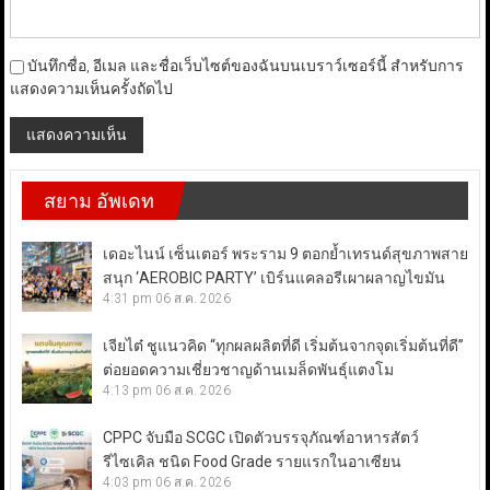
บันทึกชื่อ, อีเมล และชื่อเว็บไซต์ของฉันบนเบราว์เซอร์นี้ สำหรับการ
แสดงความเห็นครั้งถัดไป
สยาม อัพเดท
เดอะไนน์ เซ็นเตอร์ พระราม 9 ตอกย้ำเทรนด์สุขภาพสาย
สนุก ‘AEROBIC PARTY’ เบิร์นแคลอรีเผาผลาญไขมัน
4:31 pm
06 ส.ค. 2026
เจียไต๋ ชูแนวคิด “ทุกผลผลิตที่ดี เริ่มต้นจากจุดเริ่มต้นที่ดี”
ต่อยอดความเชี่ยวชาญด้านเมล็ดพันธุ์แตงโม
4:13 pm
06 ส.ค. 2026
CPPC จับมือ SCGC เปิดตัวบรรจุภัณฑ์อาหารสัตว์
รีไซเคิล ชนิด Food Grade รายแรกในอาเซียน
4:03 pm
06 ส.ค. 2026