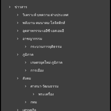
ข่าวสาร
วิเคราะห์ บทความ ต่างประเทศ
พลังงาน-คมนาคม-โลจิสติกส์
อุตสาหกรรม-เออีซี-เอสเอมอี
อาชญากรรม
กระบวนการยุติธรรม
ภูมิภาค
เกษตรยุคใหม่-ภูมิภาค
การเมือง
สังคม
ศาสนา-วัฒนธรรม
พระเครื่อง
กทม
เศรษฐกิจ