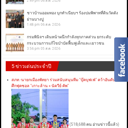
2:49 pm
06 ส.ค. 2026
ชาวบ้านออมทอง บุกทำเนียบฯ ร้องปมพิพาทที่ดินวัดดัง
ย่านบางปู
1:48 pm
06 ส.ค. 2026
กรมพินิจฯ เดินหน้าผนึกกำลังทุกภาคส่วน ยกระดับ
กระบวนการแก้ไขบำบัดฟื้นฟูเด็กและเยาวชน
3:56 pm
05 ส.ค. 2026
5 ข่าวเด่นประจำปี
สภท.-นายกเมืองพัทยา ร่วมสนับสนุนทีม “บุ๊คบุฟเฟ่” คว้าอันดับ 3
ศึกฟุตซอล “เกาะล้าน × นัควีย์ คัพ”
(518,688 คน อ่านข่าวนี้แล้ว)