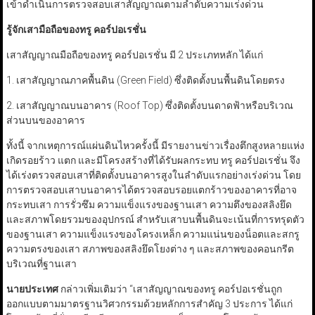
เข้าดำเนินการตรวจสอบเสาสัญญาณตามลำดับความเร่งด่วน
รู้จักเสามือถือของทรู คอร์ปอเรชั่น
เสาสัญญาณมือถือของทรู คอร์ปอเรชั่น มี 2 ประเภทหลัก ได้แก่
1. เสาสัญญาณภาคพื้นดิน (Green Field) ซึ่งติดตั้งบนพื้นดินโดยตรง
2. เสาสัญญาณบนอาคาร (Roof Top) ซึ่งติดตั้งบนดาดฟ้าหรือบริเวณ
ส่วนบนของอาคาร
ทั้งนี้ จากเหตุการณ์แผ่นดินไหวครั้งนี้ มีรายงานข่าวเรื่องตึกสูงหลายแห่ง
เกิดรอยร้าว แตก และมีโครงสร้างที่ได้รับผลกระทบ ทรู คอร์ปอเรชั่น จึง
ได้เร่งตรวจสอบเสาที่ติดตั้งบนอาคารสูงในลำดับแรกอย่างเร่งด่วน โดย
การตรวจสอบเสาบนอาคารได้ตรวจสอบรอยแตกร้าวของอาคารที่อาจ
กระทบเสา การรั่วซึม ความแข็งแรงของฐานเสา ความตึงของสลิงยึด
และสภาพโดยรวมของอุปกรณ์ สำหรับเสาบนพื้นดินจะเน้นที่การทรุดตัว
ของฐานเสา ความแข็งแรงของโครงเหล็ก ความแน่นของน็อตและสกรู
ความตรงของเสา สภาพของสลิงยึดโยงต่าง ๆ และสภาพของคอนกรีต
บริเวณที่ฐานเสา
นายประเทศ
กล่าวเพิ่มเติมว่า “เสาสัญญาณของทรู คอร์ปอเรชั่นถูก
ออกแบบตามมาตรฐานวิศวกรรมด้วยหลักการสำคัญ 3 ประการ ได้แก่