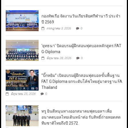
กองทัพเรือ จัดงานวันเกียรติยศกีฬานาวี ประจำ
ปี 2569
กรกฎาคม 3, 2026
0
‘ยุทธนา’ ปิดอบรมผู้ฝึกสอนฟุตบอลหลักสูตร FAT
G-Diploma
มิถุนายน 28, 2026
0
“บิ๊กหยิม” เปิดอบรมผู้ฝึกสอนฟุตบอลขั้นพื้นฐาน
FAT G Diploma ยกระดับโค้ชไทยสู่มาตรฐาน FA
Thailand
มิถุนายน 25, 2026
0
ทรู ยินดีหนุนทางออกสมาคมฟุตบอลฯ เพื่อ
อนาคตบอลไทยเดินหน้าต่อ รับสิทธิ์ถ่ายทอดสด
ทีมชาติไทยถึงปี 2572