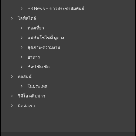
PR News – ข่าวประชาสัมพันธ์
ไลฟ์สไตล์
ท่องเที่ยว
แฟชั่นโซไซตี้-ดูดวง
สุขภาพ-ความงาม
อาหาร
ช้อป-ชิม-ชิล
คอลัมน์
ในประเทศ
วิดีโอ-คลิปข่าว
ติดต่อเรา