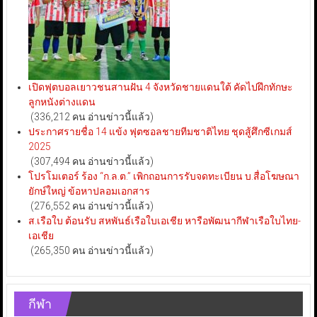
เปิดฟุตบอลเยาวชนสานฝัน 4 จังหวัดชายแดนใต้ คัดไปฝึกทักษะ
ลูกหนังต่างแดน
(336,212 คน อ่านข่าวนี้แล้ว)
ประกาศรายชื่อ 14 แข้ง ฟุตซอลชายทีมชาติไทย ชุดสู้ศึกซีเกมส์
2025
(307,494 คน อ่านข่าวนี้แล้ว)
โปรโมเตอร์ ร้อง “ก.ล.ต.” เพิกถอนการรับจดทะเบียน บ.สื่อโฆษณา
ยักษ์ใหญ่ ข้อหาปลอมเอกสาร
(276,552 คน อ่านข่าวนี้แล้ว)
ส.เรือใบ ต้อนรับ สหพันธ์เรือใบเอเชีย หารือพัฒนากีฬาเรือใบไทย-
เอเชีย
(265,350 คน อ่านข่าวนี้แล้ว)
กีฬา