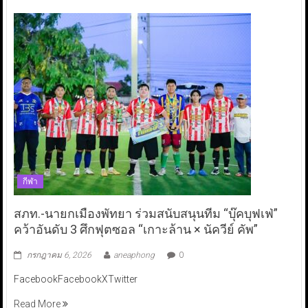
กีฬา
สภท.-นายกเมืองพัทยา ร่วมสนับสนุนทีม “บุ๊คบุฟเฟ่”
คว้าอันดับ 3 ศึกฟุตซอล “เกาะล้าน × นัควีย์ คัพ”
กรกฎาคม 6, 2026
aneaphong
0
FacebookFacebookXTwitter
Read More