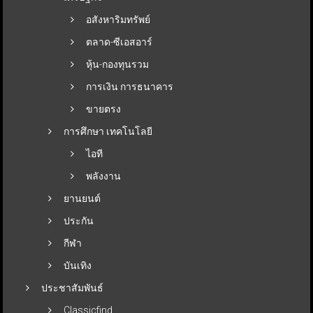
อสังหาริมทรัพย์
ตลาด-ซีเอสอาร์
หุ้น-กองทุนรวม
การเงิน การธนาคาร
ขายตรง
การศึกษา เทคโนโลยี
ไอที
พลังงาน
ยานยนต์
ประกัน
กีฬา
บันเทิง
ประชาสัมพันธ์
Classicfind