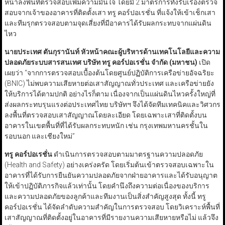
หน้าลงพื้นที่ตรวจสอบเพิ่มความมั่นใจ โดยมี 2 มาตรการทั้งรับเรื่องตรวจ
สอบจากเจ้าของอาคารที่ติดตั้งเสา ทรู คอร์ปอเรชั่น ที่แจ้งให้เข้าเช็กเสา
และทีมรุกตรวจสอบตามจุดเสี่ยงที่มีอาคารได้รับผลกระทบจากแผ่นดิน
ไหว
นายประเทศ ตันกุรานันท์ หัวหน้าคณะผู้บริหารด้านเทคโนโลยีและความ
ปลอดภัยระบบสารสนเทศ บริษัท ทรู คอร์ปอเรชั่น จำกัด (มหาชน)
เปิด
เผยว่า “จากการตรวจสอบเบื้องต้นโดยศูนย์ปฏิบัติการเครือข่ายอัจฉริยะ
(BNIC) ไม่พบความเสียหายต่อเสาสัญญาณทั่วประเทศ และเครือข่ายยัง
ให้บริการได้ตามปกติ อย่างไรก็ตาม เนื่องจากเป็นแผ่นดินไหวครั้งใหญ่ที่
ส่งผลกระทบรุนแรงต่อประเทศไทย บริษัทฯ จึงได้จัดทีมเทคนิคและวิศวกร
ลงพื้นที่ตรวจสอบเสาสัญญาณโดยละเอียด โดยเฉพาะเสาที่ติดตั้งบน
อาคารในเขตพื้นที่ที่ได้รับผลกระทบหนัก เช่น กรุงเทพมหานครชั้นใน
รอบนอก และเชียงใหม่”
ทรู คอร์ปอเรชั่น
ดำเนินการตรวจสอบตามมาตรฐานความปลอดภัย
(Health and Safety) อย่างเคร่งครัด โดยเริ่มต้นเข้าตรวจสอบเฉพาะใน
อาคารที่ได้รับการยืนยันความปลอดภัยจากฝ่ายอาคารและได้รับอนุญาต
ให้เข้าปฏิบัติภารกิจแล้วเท่านั้น โดยคำนึงถึงความต่อเนื่องของบริการ
และความปลอดภัยของลูกค้าและทีมงานเป็นสิ่งสำคัญสูงสุด ทั้งนี้ ทรู
คอร์ปอเรชั่น ได้จัดลำดับความสำคัญในการตรวจสอบ โดยวิเคราะห์พื้นที่
เสาสัญญาณที่ติดตั้งอยู่ในอาคารที่มีรายงานความเสียหายหรือไม่ แล้วจึง