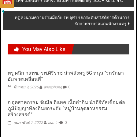
ไหว ไทย-เมียนมา ร่วมบริจาคได้ที่ TrueMoney วันนี้ – 30 เม.ย.นี้
navigation
ทรู ลงนามความร่วมมือกับ รพ.จุฬาฯ ยกระดับสวัสดิการด้านการ
รักษาพยาบาลแก่พนักงานทรู
You May Also Like
ทรู ผนึก กสทช.-รพ.ศิริราช นำพลังทรู 5G หนุน “รถรักษา
อัมพาตเคลื่อนที่”
มีนาคม 9, 2026
aneaphong
0
ก.อุตสาหกรรม จับมือ ดีแทค เน็ตทำกิน นำดิจิทัลเชื่อมต่อ
ภูมิปัญญาท้องถิ่นยกระดับ “หมู่บ้านอุตสาหกรรม
สร้างสรรค์”
กุมภาพันธ์ 7, 2022
admin
0