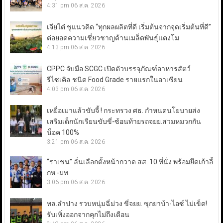
4:31 pm
06 ส.ค. 2026
เจียไต๋ ชูแนวคิด “ทุกผลผลิตที่ดี เริ่มต้นจากจุดเริ่มต้นที่ดี”
ต่อยอดความเชี่ยวชาญด้านเมล็ดพันธุ์แตงโม
4:13 pm
06 ส.ค. 2026
CPPC จับมือ SCGC เปิดตัวบรรจุภัณฑ์อาหารสัตว์
รีไซเคิล ชนิด Food Grade รายแรกในอาเซียน
4:03 pm
06 ส.ค. 2026
เหยื่อเมาแล้วขับจี้ ! กระทรวง ศธ. กำหนดนโยบายส่ง
เสริมเด็กนักเรียนขับขี่-ซ้อนท้ายรถจยย.สวมหมวกกัน
น็อค 100%
3:21 pm
06 ส.ค. 2026
“ราเชน” ลั่นเลือกตั้งหน้ากวาด สส. 10 ที่นั่ง พร้อมยึดเก้าอี้
กห.-มท.
3:06 pm
06 ส.ค. 2026
ทล.ลำปาง รวบหนุ่มฉี่ม่วง ขี่จยย. ซุกยาบ้า-ไอซ์ ไม่เข็ด!
รับเพิ่งออกจากคุกไม่ถึงเดือน