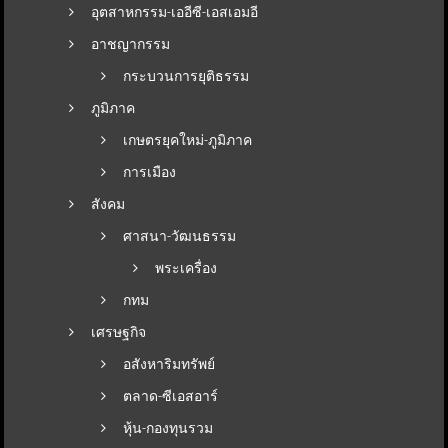
อุตสาหกรรม-เออีซี-เอสเอมอี
อาชญากรรม
กระบวนการยุติธรรม
ภูมิภาค
เกษตรยุคใหม่-ภูมิภาค
การเมือง
สังคม
ศาสนา-วัฒนธรรม
พระเครื่อง
กทม
เศรษฐกิจ
อสังหาริมทรัพย์
ตลาด-ซีเอสอาร์
หุ้น-กองทุนรวม