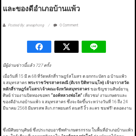
และของดีอำเภอบ้านแพ้ว
Posted By: aneaphong
0 Comment
มีผู้อ่านข่าวนี้แล้ว 727 ครั้ง
เมื่อวันที่ 15 มี.ค.68 ที่วัดหลักสี่ราษฎร์สโมสร​ ต.ยกกระบัตร​ อ.บ้านแพ้ว
จ.สมุทรสาคร
พระราชวัชรสาครคณี​ (ดิเรก​ ปิติทานนฺโท)​ เจ้าอาวาสวัด
หลักสี่ราษฎร์สโมสร/เจ้าคณะจังหวัดสมุทรสาคร
ขอเชิญชวนศิษย์ยานุ
ศิษย์ ร่วมงานปิดทองขอพร​
“
องค์หลวงพ่อโต
”
เที่ยวชม! งานเกษตรและ
ของดีอำเภอบ้านแพ้ว จ.สมุทรสาคร​ ซึ่งจะจัดขึ้นระหว่างวันที่ 16 ถึง 24
มีนาคม 2568 มีมหรสพ​ ลิเก​ ภาพยนตร์ ดนตรี​ งิ้ว​ ละคร​ ชมฟรี! ตลอดงาน
ซึ่งมีศิษยานุศิษย์ ซึ่งประกอบอาชีพทำเกษตรกรรม ในพื้นที่อำเภอบ้านแพ้ว