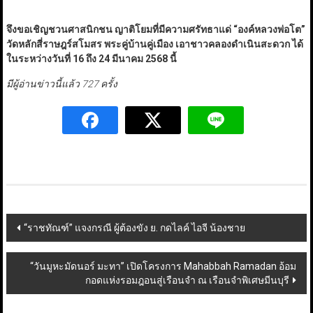
จึงขอเชิญชวนศาสนิกชน ญาติโยมที่มีความศรัทธาแด่ “องค์หลวงพ่อโต”
วัดหลักสี่ราษฎร์สโมสร พระคู่บ้านคู่เมือง เอาชาวคลองดำเนินสะดวก ได้
ในระหว่างวันที่ 16 ถึง 24 มีนาคม 2568 นี้
มีผู้อ่านข่าวนี้แล้ว 727 ครั้ง
Post
“ราชทัณฑ์” แจงกรณี ผู้ต้องขัง ย. กดไลค์ ไอจี น้องชาย
navigation
“วันมูหะมัดนอร์ มะทา” เปิดโครงการ Mahabbah Ramadan อ้อม
กอดแห่งรอมฎอนสู่เรือนจำ ณ เรือนจำพิเศษมีนบุรี