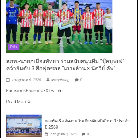
กีฬา
สภท.-นายกเมืองพัทยา ร่วมสนับสนุนทีม “บุ๊คบุฟเฟ่”
คว้าอันดับ 3 ศึกฟุตซอล “เกาะล้าน × นัควีย์ คัพ”
กรกฎาคม 6, 2026
aneaphong
0
FacebookFacebookXTwitter
Read More
กองทัพเรือ จัดงานวันเกียรติยศกีฬานาวี ประจำ
ปี 2569
กรกฎาคม 3, 2026
0