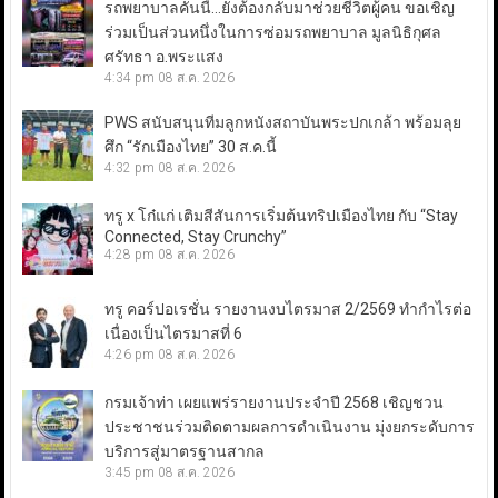
รถพยาบาลคันนี้…ยังต้องกลับมาช่วยชีวิตผู้คน ขอเชิญ
ร่วมเป็นส่วนหนึ่งในการซ่อมรถพยาบาล มูลนิธิกุศล
ศรัทธา อ.พระแสง
4:34 pm
08 ส.ค. 2026
PWS สนับสนุนทีมลูกหนังสถาบันพระปกเกล้า พร้อมลุย
ศึก “รักเมืองไทย” 30 ส.ค.นี้
4:32 pm
08 ส.ค. 2026
ทรู x โก๋แก่ เติมสีสันการเริ่มต้นทริปเมืองไทย กับ “Stay
Connected, Stay Crunchy”
4:28 pm
08 ส.ค. 2026
ทรู คอร์ปอเรชั่น รายงานงบไตรมาส 2/2569 ทำกำไรต่อ
เนื่องเป็นไตรมาสที่ 6
4:26 pm
08 ส.ค. 2026
กรมเจ้าท่า เผยแพร่รายงานประจำปี 2568 เชิญชวน
ประชาชนร่วมติดตามผลการดำเนินงาน มุ่งยกระดับการ
บริการสู่มาตรฐานสากล
3:45 pm
08 ส.ค. 2026