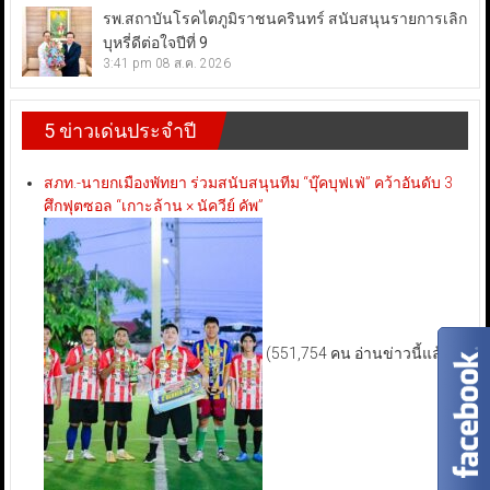
รพ.สถาบันโรคไตภูมิราชนครินทร์ สนับสนุนรายการเลิก
บุหรี่ดีต่อใจปีที่ 9
3:41 pm
08 ส.ค. 2026
5 ข่าวเด่นประจำปี
สภท.-นายกเมืองพัทยา ร่วมสนับสนุนทีม “บุ๊คบุฟเฟ่” คว้าอันดับ 3
ศึกฟุตซอล “เกาะล้าน × นัควีย์ คัพ”
(551,754 คน อ่านข่าวนี้แล้ว)