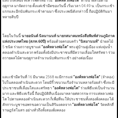
และใกล้เคียง ที่เคารพศรัทธาใน​
“องค์หลวงพ่อโต”
ต่างนำผลไม้ตาม
ฤดูกาล​ มาจัดถวาย ตั้งแต่เช้ามืดของวันนี้ เริ่มเวลา 04.49 น. เป็นกระเช้า
แรกและอีกนับพันกระเช้าตามมา ซึ่งประเพณีดังกล่าวนี้ ถือปฏิบัติกันมา
หลายสิบปี
โดยในวันนี้​
นายอนันต์​ นิลมานนท์ นายกสมาคมหนังสือพิมพ์ส่วนภูมิภาค
แห่งประเทศไทย (สภท.60ปี)​
พร้อมด้วยครอบครัว
“นิลมานนท์”
นำผลไม้
5 ชนิด ร่วมถวายบูชาแด่
“องค์หลวงพ่อโต”
พระคู่บ้านคู่เมือง แห่งลุ่มน้ำ
คลองดำเนินสะดวก พร้อมทั้งยังมีประชาชนที่มีความเลื่อมใสศรัทธา ร่วม
ถวายผลไม้ตามฤดูกาลจำนวนนับพันกระเช้า อย่างต่อเนื่อง
และเช้ามืดวันที่ 16 มีนาคม 2568 จะมีการแห่
“องค์หลวงพ่อโต”
(จำลอง)​
ไปในคลองดำเนินสะดวก โดยมีริ้วขบวนเรือจำนวนหลายร้อยลำ ซึ่งจะมี
ประชาชนที่เลื่อมใสและศรัทธา​
“องค์หลวงพ่อโต”
ร่วมพิธีแห่เป็นจำนวน
มาก และพิธีแห่เรือนี้​ ถือปฏิบัติสืบเนื่องมาหลายศตวรรษ การแห่หลวงพ่อ
โต ไปตามคลองดำเนินสะดวก ก็เพื่อที่จะให้ประชาชนทั้งสองฝั่งคลอง ได้
สักการะบูชาขอพรขอความเป็นสิริมงคลจาก​
“องค์หลวงพ่อโต”
วัดหลักสี่
ราษฎร์สโมสร อย่างทั่วถึงทั้งสองฝั่งคลอง