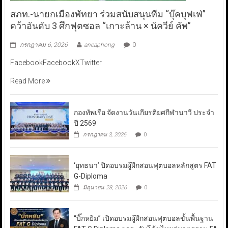
สภท.-นายกเมืองพัทยา ร่วมสนับสนุนทีม “บุ๊คบุฟเฟ่”
คว้าอันดับ 3 ศึกฟุตซอล “เกาะล้าน × นัควีย์ คัพ”
กรกฎาคม 6, 2026
aneaphong
0
FacebookFacebookXTwitter
Read More
กองทัพเรือ จัดงานวันเกียรติยศกีฬานาวี ประจำ
ปี 2569
กรกฎาคม 3, 2026
0
‘ยุทธนา’ ปิดอบรมผู้ฝึกสอนฟุตบอลหลักสูตร FAT
G-Diploma
มิถุนายน 28, 2026
0
“บิ๊กหยิม” เปิดอบรมผู้ฝึกสอนฟุตบอลขั้นพื้นฐาน