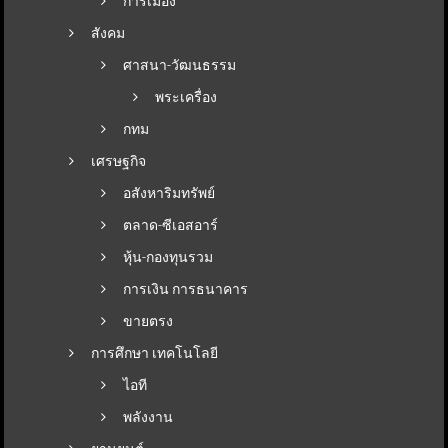
การเมือง
สังคม
ศาสนา-วัฒนธรรม
พระเครื่อง
กทม
เศรษฐกิจ
อสังหาริมทรัพย์
ตลาด-ซีเอสอาร์
หุ้น-กองทุนรวม
การเงิน การธนาคาร
ขายตรง
การศึกษา เทคโนโลยี
ไอที
พลังงาน