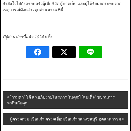
กำลังใจไปยังครอบครัวผู้เสียชีวิต ผู้บาดเจ็บ และผู้ได้รับผลกระทบจาก
เหตุการณ์ดังกล่าวทุกท่านมา ณ ที่นี้
มีผู้อ่านข่าวนี้แล้ว 1024 ครั้ง
Post
“กรมคุก” โต้ สว.อภิปรายในสภาฯ ในคุกมี “สมเด็จ” ขบวนการ
หากินกับคุก
navigation
ผู้ตรวจกรม-เรือนจำ ตรวจเยี่ยมเรือนจำกลางชลบุรี-อุตสาหกรรม