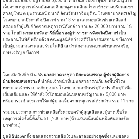
มอบเงินปลอบขวัญรายละ 5,000 บาท พร้อมกระเช้าสุขภาพให้แก่ผู้บาด
เจ็บจากเหตุการณ์รถบัสคณะศึกษาดูงานพลิกคว่ำตกข้างทางบริเวณเขา
ศาลปู่โทน ต.บุพราหมณ์ อ.นาดี จังหวัดปราจีนบุรี ณ โรงพยาบาลพรเจริญ
โรงพยาบาลบึงกาฬ จ.บึงกาฬ รวม 13 ราย และมอบเงินช่วยเหลือแก่
ครอบครัวผู้เสียชีวิตจากเหตุการณ์ดังกล่าว รายละ 20,000 บาท รวม 18
ราย โดยมี
นายสมหวัง อารีย์เอื้อ รองผู้ว่าราชการจังหวัดบึงกาฬ
เป็น
ประธานในพิธี พร้อมด้วย คณะมูลนิธิสว่างศรีวิไลธรรมสถาน จ.บึงกาฬ
เป็นผู้ประสานงานและร่วมในพิธี ณ สำนักงานเทศบาลตำบลพรเจริญ
อ.พรเจริญ จ.บึงกาฬ
โดยเมื่อวันที่ 5 มี.ค.68
นางสาวดวงชุตา ติยะพจนพรกุล ผู้ช่วยผู้จัดการ
ฝ่ายสังคมสงเคราะห์
นำทีมเจ้าหน้าที่แผนกสาธารณภัย ลงพื้นที่โรง
พยาบาลเจ้าพระยาอภัยภูเบศร โรงพยาบาลกบินทร์บุรี จ.ปราจีนบุรี เพื่อ
เยี่ยมเยียนและให้กำลังใจโดยมอบเงินปลอบขวัญรายละ 5,000 บาท
พร้อมกระเช้าสุขภาพให้แก่ผู้บาดเจ็บจากเหตุการณ์ดังกล่าว รวม 11 ราย
รวมงบประมาณการช่วยเหลือทั้งครอบครัวผู้สูญเสียและผู้บาดเจ็บใน
เหตุการณ์ครั้งนี้ทั้งสิ้น 511,200 บาท (ห้าแสนหนึ่งหมื่นหนึ่งพันสองร้อย
บาทถ้วน)
มูลนิธิป่อเต็กตึ๊ง ขอแสดงความเสียใจและอาลัยอย่างสุดซึ้ง และขอส่ง