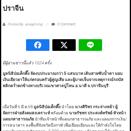
ปราจีน
Posted By: aneaphong
0 Comment
มีผู้อ่านข่าวนี้แล้ว 1024 ครั้ง
มูลนิธิป่อเต็กตึ๊ง จัดงบประมาณกว่า 5 แสนบาท เดินสายซับน้ำตา มอบ
เงินเยียวยาให้แก่ครอบครัวผู้สูญเสีย และผู้บาดเจ็บจากเหตุการณ์รถบัส
พลิกคว่ำตกข้างทางบริเวณเขาศาลปู่โทน อ.นาดี จ.ปราจีนบุรี
เมื่อวันที่ 6 มี.ค.68
มูลนิธิป่อเต็กตึ๊ง
นำโดย
นางศิริพร กระจ่างหล้า ผู้
จัดการฝ่ายสังคมสงเคราะห์
พร้อมด้วย
นายรัชพร ประสงค์ทรัพย์ หัวหน้า
แผนกสาธารณภัย
นำทีมเจ้าหน้าที่แผนกสาธารณภัย และแผนกการเงิน/
การธนาคาร ลงพื้นที่จังหวัดบึงกาฬ เพื่อเยี่ยมเยียนและให้กำลังใจโดย