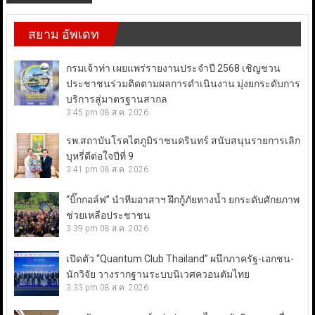
สยาม อัพเดท
กรมเจ้าท่า เผยแพร่รายงานประจำปี 2568 เชิญชวน
ประชาชนร่วมติดตามผลการดำเนินงาน มุ่งยกระดับการ
บริการสู่มาตรฐานสากล
3:45 pm
08 ส.ค. 2026
รพ.สถาบันโรคไตภูมิราชนครินทร์ สนับสนุนรายการเลิก
บุหรี่ดีต่อใจปีที่ 9
3:41 pm
08 ส.ค. 2026
“บิ๊กกอล์ฟ” นำทีมอาสาฯ ฝึกกู้ภัยทางน้ำ ยกระดับศักยภาพ
ช่วยเหลือประชาชน
3:39 pm
08 ส.ค. 2026
เปิดตัว “Quantum Club Thailand” ผนึกภาครัฐ-เอกชน-
นักวิจัย วางรากฐานระบบนิเวศควอนตัมไทย
3:33 pm
08 ส.ค. 2026