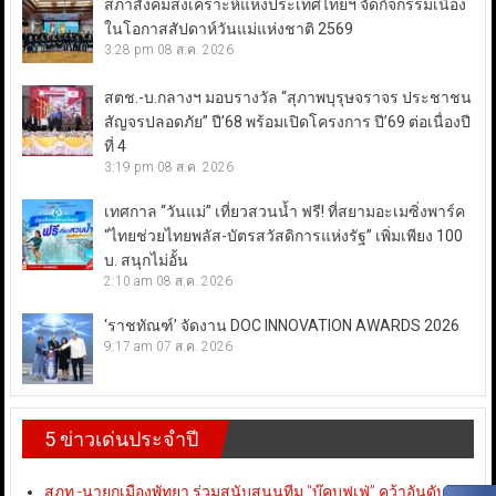
สภาสังคมสงเคราะห์แห่งประเทศไทยฯ จัดกิจกรรมเนื่อง
ในโอกาสสัปดาห์วันแม่แห่งชาติ 2569
3:28 pm
08 ส.ค. 2026
สตช.-บ.กลางฯ มอบรางวัล “สุภาพบุรุษจราจร ประชาชน
สัญจรปลอดภัย” ปี’68 พร้อมเปิดโครงการ ปี’69 ต่อเนื่องปี
ที่ 4
3:19 pm
08 ส.ค. 2026
เทศกาล “วันแม่” เที่ยวสวนน้ำ ฟรี! ที่สยามอะเมซิ่งพาร์ค
“ไทยช่วยไทยพลัส-บัตรสวัสดิการแห่งรัฐ” เพิ่มเพียง 100
บ. สนุกไม่อั้น
2:10 am
08 ส.ค. 2026
‘ราชทัณฑ์’ จัดงาน DOC INNOVATION AWARDS 2026
9:17 am
07 ส.ค. 2026
5 ข่าวเด่นประจำปี
สภท.-นายกเมืองพัทยา ร่วมสนับสนุนทีม “บุ๊คบุฟเฟ่” คว้าอันดับ 3