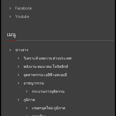
Facebook
Youtube
เมนู
ข่าวสาร
วิเคราะห์ บทความ ต่างประเทศ
พลังงาน-คมนาคม-โลจิสติกส์
อุตสาหกรรม-เออีซี-เอสเอมอี
อาชญากรรม
กระบวนการยุติธรรม
ภูมิภาค
เกษตรยุคใหม่-ภูมิภาค