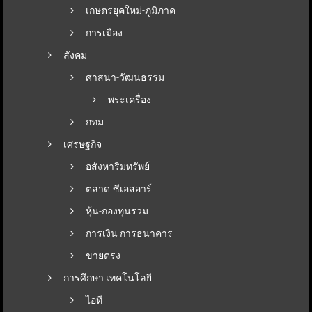
เกษตรยุคใหม่-ภูมิภาค
การเมือง
สังคม
ศาสนา-วัฒนธรรม
พระเครื่อง
กทม
เศรษฐกิจ
อสังหาริมทรัพย์
ตลาด-ซีเอสอาร์
หุ้น-กองทุนรวม
การเงิน การธนาคาร
ขายตรง
การศึกษา เทคโนโลยี
ไอที