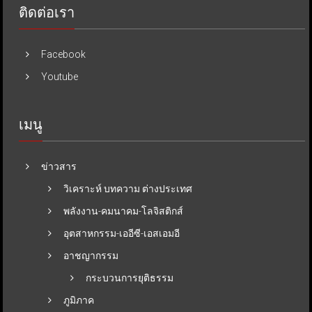
ติดต่อเรา
Facebook
Youtube
เมนู
ข่าวสาร
วิเคราะห์ บทความ ต่างประเทศ
พลังงาน-คมนาคม-โลจิสติกส์
อุตสาหกรรม-เออีซี-เอสเอมอี
อาชญากรรม
กระบวนการยุติธรรม
ภูมิภาค