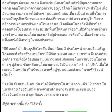
สำหรับจุดเด่นของเซเว่น อีเลฟเว่น ยังคงเน้นสินค้าที่มีคุณภาพหลาก
หลาย ตอบโจทย์ทุกความต้องการของผู้บริโภค ให้บริการ 24 ชั่วโมง เพื่อ
อำนวยความสะดวกให้ประชาชนและนักท่องเที่ยว เป็นส่วนหนึ่งในการ
ยกระดับธุรกิจบริการและการท่องเที่ยวของ สปป.ลาว ควบคู่ไปกับการ
สร้างงานผ่านการจ้างงานโดยตรง และโดยอ้อมในธุรกิจที่เกี่ยวข้อง
ตลอดห่วงโซ่อุปทาน และยังเปิดพื้นที่ให้สินค้าท้องถิ่นที่มีศักยภาพเข้ามา
วางจำหน่ายตามนโยบายส่งเสริมผู้ประกอบการท้องถิ่น เพื่อสร้างความ
แข็งแกร่งให้เศรษฐกิจของประเทศ
“ซีพี ออลล์ ดำเนินธุรกิจโดยยึดมั่นค่านิยม 3 ประโยชน์ ของเครือเจริญ
โภคภัณฑ์ เพื่อสร้างประโยชน์ให้กับประเทศ และประชาชน จึงตามด้วย
องค์กร รวมทั้งยึดถือปณิธาน Giving and Sharing ในการแบ่งปันโอกาส
ต่าง ๆ สู่สังคม ขับเคลื่อนนโยบายความยั่งยืน 2 ลด 4 สร้าง 1 DNA เพื่อให้
เซเว่น อีเลฟเว่น เป็นร้านสะดวกซื้อคู่ชุมชนและสังคม” นายชัยโรจน์
เน้นย้ำ
ปัจจุบัน มีเซเว่น อีเลฟเว่น เปิดให้บริการใน สปป.ลาว แล้ว 12 สาขา ใน
นครหลวงเวียงจันทน์ แขวงจำปาสัก แขวงสะหวันนะเขต แขวง
เวียงจันทน์ และล่าสุดคือแขวงหลวงพระบาง
มีผู้อ่านข่าวนี้แล้ว 768 ครั้ง