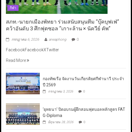
กีฬา
สภท.-นายกเมืองพัทยา ร่วมสนับสนุนทีม “บุ๊คบุฟเฟ่”
คว้าอันดับ 3 ศึกฟุตซอล “เกาะล้าน × นัควีย์ คัพ”
กรกฎาคม 6, 2026
aneaphong
0
FacebookFacebookXTwitter
Read More
กองทัพเรือ จัดงานวันเกียรติยศกีฬานาวี ประจำ
ปี 2569
กรกฎาคม 3, 2026
0
‘ยุทธนา’ ปิดอบรมผู้ฝึกสอนฟุตบอลหลักสูตร FAT
G-Diploma
มิถุนายน 28, 2026
0