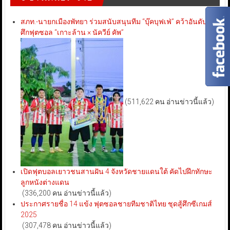
สภท.-นายกเมืองพัทยา ร่วมสนับสนุนทีม “บุ๊คบุฟเฟ่” คว้าอันดับ 3
ศึกฟุตซอล “เกาะล้าน × นัควีย์ คัพ”
(511,622 คน อ่านข่าวนี้แล้ว)
เปิดฟุตบอลเยาวชนสานฝัน 4 จังหวัดชายแดนใต้ คัดไปฝึกทักษะ
ลูกหนังต่างแดน
(336,200 คน อ่านข่าวนี้แล้ว)
ประกาศรายชื่อ 14 แข้ง ฟุตซอลชายทีมชาติไทย ชุดสู้ศึกซีเกมส์
2025
(307,478 คน อ่านข่าวนี้แล้ว)