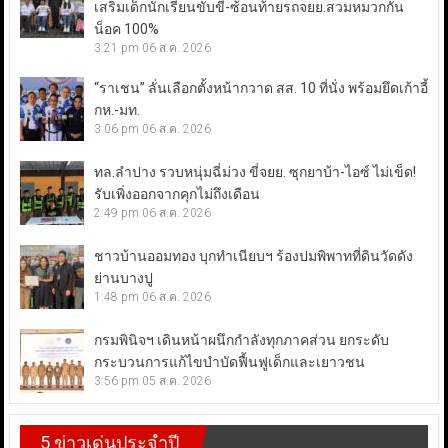
เสริมเด็กนักเรียนขับขี่-ซ้อนท้ายรถจยย.สวมหมวกกัน
น็อค 100%
3:21 pm
06 ส.ค. 2026
“ราเชน” ลั่นเลือกตั้งหน้ากวาด สส. 10 ที่นั่ง พร้อมยึดเก้าอี้
กห.-มท.
3:06 pm
06 ส.ค. 2026
ทล.ลำปาง รวบหนุ่มฉี่ม่วง ขี่จยย. ซุกยาบ้า-ไอซ์ ไม่เข็ด!
รับเพิ่งออกจากคุกไม่ถึงเดือน
2:49 pm
06 ส.ค. 2026
ชาวบ้านออมทอง บุกทำเนียบฯ ร้องปมพิพาทที่ดินวัดดัง
ย่านบางปู
1:48 pm
06 ส.ค. 2026
กรมพินิจฯ เดินหน้าผนึกกำลังทุกภาคส่วน ยกระดับ
กระบวนการแก้ไขบำบัดฟื้นฟูเด็กและเยาวชน
3:56 pm
05 ส.ค. 2026
5 ข่าวเด่นประจำปี