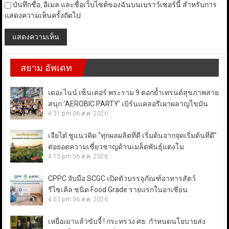
บันทึกชื่อ, อีเมล และชื่อเว็บไซต์ของฉันบนเบราว์เซอร์นี้ สำหรับการ
แสดงความเห็นครั้งถัดไป
สยาม อัพเดท
เดอะไนน์ เซ็นเตอร์ พระราม 9 ตอกย้ำเทรนด์สุขภาพสาย
สนุก ‘AEROBIC PARTY’ เบิร์นแคลอรีเผาผลาญไขมัน
4:31 pm
06 ส.ค. 2026
เจียไต๋ ชูแนวคิด “ทุกผลผลิตที่ดี เริ่มต้นจากจุดเริ่มต้นที่ดี”
ต่อยอดความเชี่ยวชาญด้านเมล็ดพันธุ์แตงโม
4:13 pm
06 ส.ค. 2026
CPPC จับมือ SCGC เปิดตัวบรรจุภัณฑ์อาหารสัตว์
รีไซเคิล ชนิด Food Grade รายแรกในอาเซียน
4:03 pm
06 ส.ค. 2026
เหยื่อเมาแล้วขับจี้ ! กระทรวง ศธ. กำหนดนโยบายส่ง