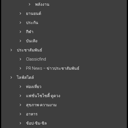
พลังงาน
ยานยนต์
ประกัน
กีฬา
บันเทิง
ประชาสัมพันธ์
Classicfind
PR News – ข่าวประชาสัมพันธ์
ไลฟ์สไตล์
ท่องเที่ยว
แฟชั่นโซไซตี้-ดูดวง
สุขภาพ-ความงาม
อาหาร
ช้อป-ชิม-ชิล