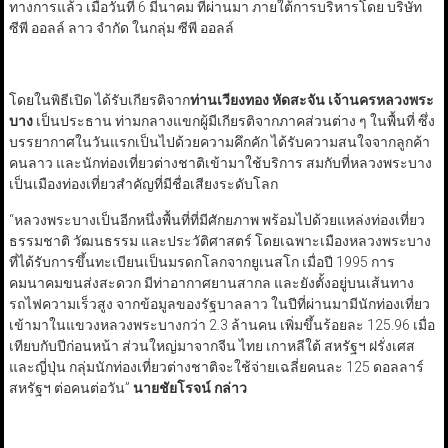
ทางการแล้ว เมื่อวันที่ 6 มีนาคม ที่ผ่านมา ภายใต้การบริหารโดย บริษัท
ซีพี ออลล์ ลาว จำกัด ในกลุ่ม ซีพี ออลล์
โดยในพิธีเปิด ได้รับเกียรติจาก
ท่านเวียงทอง หัดสะจัน เจ้านครหลวงพระ
บาง
เป็นประธาน ท่ามกลางแขกผู้มีเกียรติจากภาคส่วนต่าง ๆ ในพื้นที่ ซึ่ง
บรรยากาศในวันแรกเป็นไปด้วยความคึกคัก ได้รับความสนใจจากลูกค้า
คนลาว และนักท่องเที่ยวต่างชาติเข้ามาใช้บริการ สมกับที่หลวงพระบาง
เป็นเมืองท่องเที่ยวสำคัญที่มีชื่อเสียงระดับโลก
“หลวงพระบางเป็นอีกหนึ่งพื้นที่ที่มีศักยภาพ พร้อมไปด้วยแหล่งท่องเที่ยว
ธรรมชาติ วัฒนธรรม และประวัติศาสตร์ โดยเฉพาะเมืองหลวงพระบาง
ที่ได้รับการขึ้นทะเบียนเป็นมรดกโลกจากยูเนสโก เมื่อปี 1995 การ
คมนาคมขนส่งสะดวก มีท่าอากาศยานสากล และยังตั้งอยู่บนเส้นทาง
รถไฟความเร็วสูง จากข้อมูลของรัฐบาลลาว ในปีที่ผ่านมามีนักท่องเที่ยว
เข้ามาในแขวงหลวงพระบางกว่า 2.3 ล้านคน เพิ่มขึ้นร้อยละ 125.96 เมื่อ
เทียบกับปีก่อนหน้า ส่วนใหญ่มาจากจีน ไทย เกาหลีใต้ สหรัฐฯ ฝรั่งเศส
และญี่ปุ่น กลุ่มนักท่องเที่ยวต่างชาติจะใช้จ่ายเฉลี่ยคนละ 125 ดอลลาร์
สหรัฐฯ ต่อคนต่อวัน”
นายชัยโรจน์ กล่าว