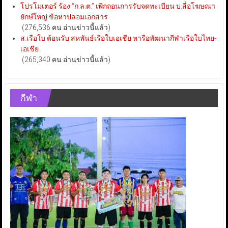
โปรโมเตอร์ ร้อง “ก.ล.ต.” เพิกถอนการรับจดทะเบียน บ.สื่อโฆษณา
ยักษ์ใหญ่ ข้อหาปลอมเอกสาร
(276,536 คน อ่านข่าวนี้แล้ว)
ส.เรือใบ ต้อนรับ สหพันธ์เรือใบเอเชีย หารือพัฒนากีฬาเรือใบไทย-
เอเชีย
(265,340 คน อ่านข่าวนี้แล้ว)
กีฬา