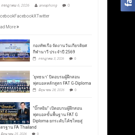
กรกฎาคม 6, 2026
aneaphong
0
cebookFacebookXTwitter
ad More
กองทัพเรือ จัดงานวันเกียรติยศ
กีฬานาวี ประจำปี 2569
กรกฎาคม 3, 2026
0
‘ยุทธนา’ ปิดอบรมผู้ฝึกสอน
ฟุตบอลหลักสูตร FAT G-Diploma
มิถุนายน 28, 2026
0
“บิ๊กหยิม” เปิดอบรมผู้ฝึกสอน
ฟุตบอลขั้นพื้นฐาน FAT G
Diploma ยกระดับโค้ชไทยสู่
ตรฐาน FA Thailand
มิถุนายน 25, 2026
0