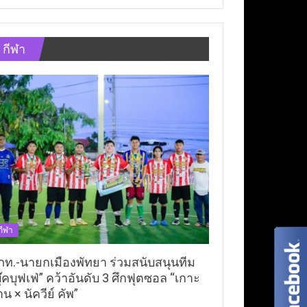
กีฬา
กีฬา
ภท.-นายกเมืองพัทยา ร่วมสนับสนุนทีม
ุ๊คบุฟเฟ่” คว้าอันดับ 3 ศึกฟุตซอล “เกาะ
าน × นัควีย์ คัพ”