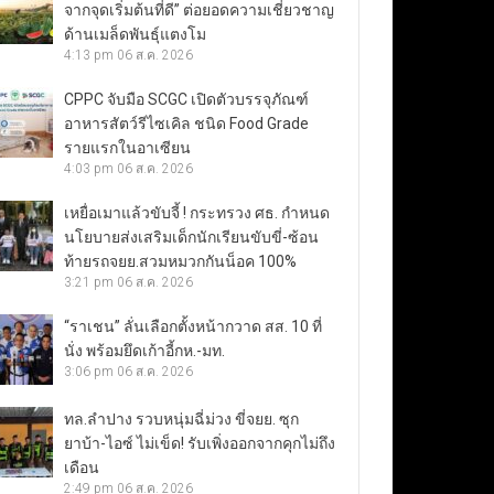
จากจุดเริ่มต้นที่ดี” ต่อยอดความเชี่ยวชาญ
ด้านเมล็ดพันธุ์แตงโม
4:13 pm
06 ส.ค. 2026
CPPC จับมือ SCGC เปิดตัวบรรจุภัณฑ์
อาหารสัตว์รีไซเคิล ชนิด Food Grade
รายแรกในอาเซียน
4:03 pm
06 ส.ค. 2026
เหยื่อเมาแล้วขับจี้ ! กระทรวง ศธ. กำหนด
นโยบายส่งเสริมเด็กนักเรียนขับขี่-ซ้อน
ท้ายรถจยย.สวมหมวกกันน็อค 100%
3:21 pm
06 ส.ค. 2026
“ราเชน” ลั่นเลือกตั้งหน้ากวาด สส. 10 ที่
นั่ง พร้อมยึดเก้าอี้กห.-มท.
3:06 pm
06 ส.ค. 2026
ทล.ลำปาง รวบหนุ่มฉี่ม่วง ขี่จยย. ซุก
ยาบ้า-ไอซ์ ไม่เข็ด! รับเพิ่งออกจากคุกไม่ถึง
เดือน
2:49 pm
06 ส.ค. 2026