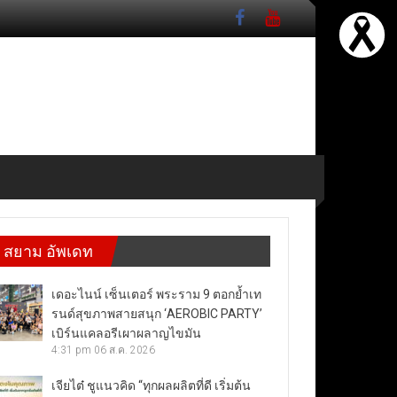
สยาม อัพเดท
เดอะไนน์ เซ็นเตอร์ พระราม 9 ตอกย้ำเท
รนด์สุขภาพสายสนุก ‘AEROBIC PARTY’
เบิร์นแคลอรีเผาผลาญไขมัน
4:31 pm
06 ส.ค. 2026
เจียไต๋ ชูแนวคิด “ทุกผลผลิตที่ดี เริ่มต้น