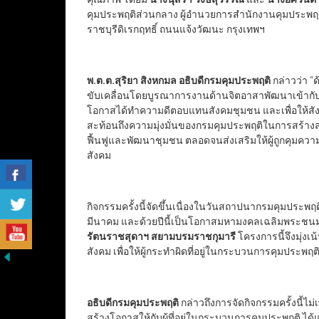
คุมประพฤติส่วนกลาง ผู้อำนวยการสำนักงานคุมประพฤติ
ราชบุรีดิเรกฤทธิ์ ถนนแจ้งวัฒนะ กรุงเทพฯ
พ.ต.ต.สุริยา สิงหกมล อธิบดีกรมคุมประพฤติ
กล่าวว่า 
ขับเคลื่อนโดยบูรณาการงานด้านจิตอาสาพัฒนาเข้ากับ
โอกาสได้ทำความดีตอบแทนสังคมชุมชน และเพื่อให้สังคมอ
สะท้อนถึงความมุ่งมั่นของกรมคุมประพฤติในการสร้างสร
ฟื้นฟูและพัฒนาชุมชน ตลอดจนส่งเสริมให้ผู้ถูกคุมคว
สังคม
กิจกรรมครั้งนี้จัดขึ้นเนื่องในวันสถาปนากรมคุมประพ
มีนาคม และด้วยปีนี้เป็นโอกาสมหามงคลเฉลิมพระช
รัตนราชสุดาฯ สยามบรมราชกุมารี
โครงการนี้จึงมุ่ง
สังคม เพื่อให้ผู้กระทำผิดที่อยู่ในกระบวนการคุมประ
อธิบดีกรมคุมประพฤติ
กล่าวถึงการจัดกิจกรรมครั้งนี้ไ
สร้างโอกาสให้กับผู้ที่อยู่ในกระบวนการคุมประพฤติ