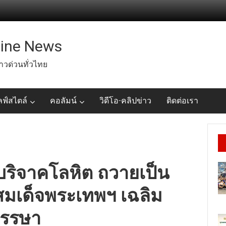
line News
่าวด่วนทั่วไทย
ลฟ์สไตล์
คอลัมน์
วิดีโอ-คลิปข่าว
ติดต่อเรา
บริจาคโลหิต ถวายเป็น
มเด็จพระเทพฯ เฉลิม
รรษา