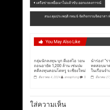
Post
เครือข่ายเหยื่อเมาไม่แล้วขับ ออกแถลงการณ์
navigation
สนง.คุมประพฤติ กทม.6 จัดกิจกรรมจิตอาส
You May Also Like
กลุ่มนักลงทุน บุก ดีเอสไอ วอน
นำร่อง! “รา
ถอนอายัด 1,200 ล้าน เซ่นปม
ทดสอบมาต
คดีลงทุนคอนโดหรู จ.เชียงใหม่
ในเรือนจำ
ธันวาคม 4, 2024
aneaphong
0
มีนาคม 27
ใส่ความเห็น