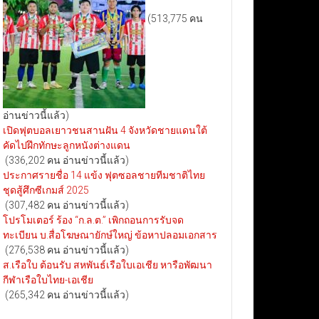
(513,775 คน
อ่านข่าวนี้แล้ว)
เปิดฟุตบอลเยาวชนสานฝัน 4 จังหวัดชายแดนใต้
คัดไปฝึกทักษะลูกหนังต่างแดน
(336,202 คน อ่านข่าวนี้แล้ว)
ประกาศรายชื่อ 14 แข้ง ฟุตซอลชายทีมชาติไทย
ชุดสู้ศึกซีเกมส์ 2025
(307,482 คน อ่านข่าวนี้แล้ว)
โปรโมเตอร์ ร้อง “ก.ล.ต.” เพิกถอนการรับจด
ทะเบียน บ.สื่อโฆษณายักษ์ใหญ่ ข้อหาปลอมเอกสาร
(276,538 คน อ่านข่าวนี้แล้ว)
ส.เรือใบ ต้อนรับ สหพันธ์เรือใบเอเชีย หารือพัฒนา
กีฬาเรือใบไทย-เอเชีย
(265,342 คน อ่านข่าวนี้แล้ว)