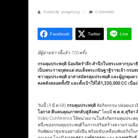
Posted By: aneaphong
0 Comment
Facebook
Twitter
Line
มีผู้อ่านข่าวนี้แล้ว 720 ครั้ง
กรมคุมประพฤติ น้อมจิตรำลึก สำนึกในพระมหากรุณาธ
เป็นพระราชกุศลแด่ สมเด็จพระกนิษฐาฐิราชเจ้า กรมส
ชาวคุมประพฤติ อาสาสมัครคุมประพฤติ และผู้ถูกคุม
คงคลังตลอดทั้งปี! และตั้งเป้าให้ได้1,330,000 CC
เนื่
วันนี้ (4 มี.ค.68)
กรมคุมประพฤติ
จัดกิจกรรม ปล่อยแถว
โอกาส คืนคนคุณภาพกลับสู่สังคม”
โดยมี
พ.ต.ต.สุริยา
Video Conference ให้หน่วยงานในสังกัดกรมคุมประพฤติ
หนึ่งของกรมคุมประพฤติในการเสริมสร้างความร่วมมือร
กันพัฒนาชุมชนอย่างยั่งยืน พร้อมขับเคลื่อนพันธกิจในก
คุณภาพ โดยมี
นางนุสรา วงษ์สุวรรณ
และ
นางยศวันต์