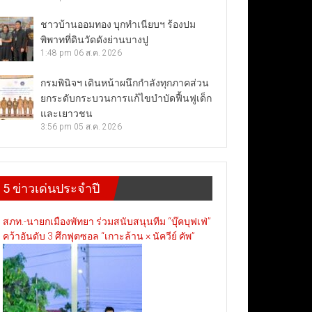
ชาวบ้านออมทอง บุกทำเนียบฯ ร้องปม
พิพาทที่ดินวัดดังย่านบางปู
1:48 pm
06 ส.ค. 2026
กรมพินิจฯ เดินหน้าผนึกกำลังทุกภาคส่วน
ยกระดับกระบวนการแก้ไขบำบัดฟื้นฟูเด็ก
และเยาวชน
3:56 pm
05 ส.ค. 2026
5 ข่าวเด่นประจำปี
สภท.-นายกเมืองพัทยา ร่วมสนับสนุนทีม “บุ๊คบุฟเฟ่”
คว้าอันดับ 3 ศึกฟุตซอล “เกาะล้าน × นัควีย์ คัพ”