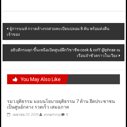
Post
ผู้การนนท์ กวาดล้างรถสวมทะเบียนปลอม 8 คัน พร้อมส่งคืน
เจ้าของ
navigation
อธิบดีกรมคุก ขึ้นเหนือเปิดศูนย์ฝึกวิชาชีพ cook & coff @phrae ณ
เรือนจำชั่วคราวในเวียง
You May Also Like
รมว.ยุติธรรม มอบนโยบายยุติธรรม 7 ด้าน ยึดประชาชน
เป็นศูนย์กลาง รวดเร็ว เสมอภาค
เมษายน 23, 2026
aneaphong
0