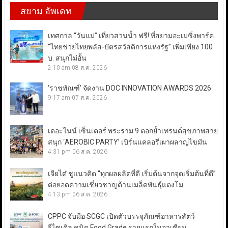
สยาม อัพเดท
เทศกาล “วันแม่” เที่ยวสวนน้ำ ฟรี! ที่สยามอะเมซิ่งพาร์ค
“ไทยช่วยไทยพลัส-บัตรสวัสดิการแห่งรัฐ” เพิ่มเพียง 100
บ. สนุกไม่อั้น
2:10 am
08 ส.ค. 2026
‘ราชทัณฑ์’ จัดงาน DOC INNOVATION AWARDS 2026
9:17 am
07 ส.ค. 2026
เดอะไนน์ เซ็นเตอร์ พระราม 9 ตอกย้ำเทรนด์สุขภาพสาย
สนุก ‘AEROBIC PARTY’ เบิร์นแคลอรีเผาผลาญไขมัน
4:31 pm
06 ส.ค. 2026
เจียไต๋ ชูแนวคิด “ทุกผลผลิตที่ดี เริ่มต้นจากจุดเริ่มต้นที่ดี”
ต่อยอดความเชี่ยวชาญด้านเมล็ดพันธุ์แตงโม
4:13 pm
06 ส.ค. 2026
CPPC จับมือ SCGC เปิดตัวบรรจุภัณฑ์อาหารสัตว์
รีไซเคิล ชนิด Food Grade รายแรกในอาเซียน