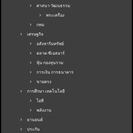
ศาสนา-วัฒนธรรม
พระเครื่อง
กทม
เศรษฐกิจ
อสังหาริมทรัพย์
ตลาด-ซีเอสอาร์
หุ้น-กองทุนรวม
การเงิน การธนาคาร
ขายตรง
การศึกษา เทคโนโลยี
ไอที
พลังงาน
ยานยนต์
ประกัน