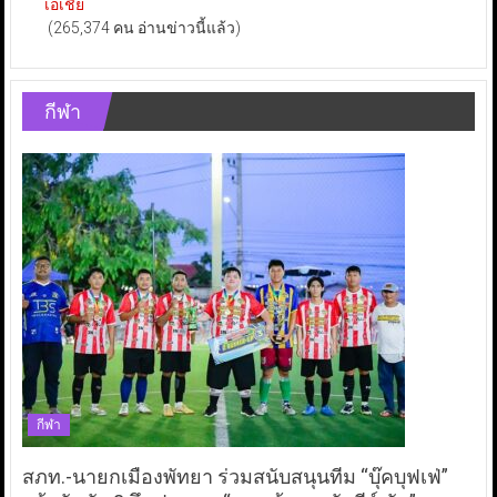
เอเชีย
(265,374 คน อ่านข่าวนี้แล้ว)
กีฬา
กีฬา
สภท.-นายกเมืองพัทยา ร่วมสนับสนุนทีม “บุ๊คบุฟเฟ่”