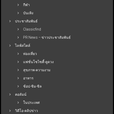
กีฬา
บันเทิง
ประชาสัมพันธ์
Classicfind
PR News – ข่าวประชาสัมพันธ์
ไลฟ์สไตล์
ท่องเที่ยว
แฟชั่นโซไซตี้-ดูดวง
สุขภาพ-ความงาม
อาหาร
ช้อป-ชิม-ชิล
คอลัมน์
ในประเทศ
วิดีโอ-คลิปข่าว