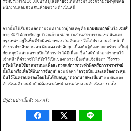
รวมประมาณ 26,000บาท ผู้เสียหายจึงเดินทางมาแจ้งความร้องทุกข์ต่อ
พนักงานสอบสวนสน.ห้วยขวาง ดำเนินคดี
จากนั้นได้สืบสวนติดตามจนทราบว่าผู้ก่อเหตุ คือ
นายชัยพฤกษ์
หรือ
เจมส์
อายุ 30 ปี พักอาศัยอยู่บริเวณบ้าน ซอยประสานสรรบรรณ เขตดินแดง
กรุงเทพฯ อยู่ในพื้นที่รับผิดชอบของ สน.ดินแดง จึงได้ประสานเจ้าหน้าที่
ตำรวจฝ่ายสืบสวน สน.ดินแดง เข้าจับกุม เบื้องต้นผู้ต้องหายอมรับว่าเป็นผู้
ก่อเหตุจริง ส่วนอาวุธปืนให้การว่า ได้มีเพื่อน ชื่อ
“เต๋า”
นำมาฝากตนไว้
เจ้าหน้าที่ตำรวจจึงได้ยึดไว้เป็นของกลาง เบื้องต้นแจ้งข้อหา
“วิ่งราว
ทรัพย์ โดยใช้ยานพาหนะเพื่อสะดวกแก่การกระทำผิดหรือการพาทรัพย์
นั้นไป หรือเพื่อให้พ้นการจับกุม”
ส่วนข้อหา
“อาวุธปืน และเครื่องกระสุน
ปืนไว้ในครอบครองโดยไม่ได้รับอนุญาตจากนายทะเบียน”
สน.ดินแดง
ดำเนินคดี ก่อนนำตัวผู้ต้องหาส่งพนักงานสอบสวนดำเนินการต่อไป
มีผู้อ่านข่าวนี้แล้ว 667 ครั้ง