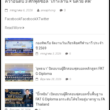
คว้าอันดับ 3 ศึกฟุตซอล “เกาะล้าน × นัควีย์ คัพ”
กรกฎาคม 6, 2026
aneaphong
0
FacebookFacebookXTwitter
Read More
กองทัพเรือ จัดงานวันเกียรติยศกีฬานาวี ประจำ
ปี 2569
กรกฎาคม 3, 2026
0
‘ยุทธนา’ ปิดอบรมผู้ฝึกสอนฟุตบอลหลักสูตร FAT
G-Diploma
มิถุนายน 28, 2026
0
“บิ๊กหยิม” เปิดอบรมผู้ฝึกสอนฟุตบอลขั้นพื้นฐาน
FAT G Diploma ยกระดับโค้ชไทยสู่มาตรฐาน FA
Thailand
มิถุนายน 25, 2026
0