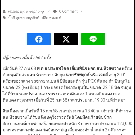
Posted By: aneaphong
0 Comment
บิ๊กซี ลุยขยายธุรกิจค้าปลีก ทุ่มงบ 6
มีผู้อ่านข่าวนี้แล้ว 667 ครั้ง
เมื่อวันที่ 27 ก.พ.68
พ.ต.อ ประสพโชค เอี่ยมพินิจ
ผกก.สน.ห้วยขวาง
พร้อม
ด้วยชุดสืบสวนสน.ห้วยขวาง จับกุม
นายชัยพฤกษ์
หรือ
เจมส์
อายุ 30 ปี
พร้อมของกลาง รถจักรยานยนต์ ยี่ห้อฮอนด้า รุ่น PCX สีแดง-ดำ ปืนลูกโม่
ขนาด .22 (ทะเบียน) 1 กระบอก เครื่องกระสุนปืน ขนาด .22 18 นัด จับกุม
ได้ที่บ้าน ซอยประสานสรรบรรณ ถนนดินแดง 1 แขวงดินแดง เขต
ดินแดง กรุงเทพฯ เมื่อวันที่ 25 ก.พ.68 เวลาประมาณ 19.30 น.ที่ผ่านมา
สืบเนื่องจากเมื่อวันที่ 15 ก.พ.68 เวลาประมาณ 18.40 น. เจ้าหน้าที่ตำรวจ
สน.ห้วยขวาง ได้รับแจ้งเหตุวิ่งราวทรัพย์ โดยมีคนร้ายขับขี่รถ
จักรยานยนต์กระชากสร้อยคอทองคำหนัก 3 บาท ราคาประมาณ 123,000
บาท ครุตหลวงพ่อแดง วัดป้อมรามัญ เลี่ยมทองคำ น้ำหนัก 2 สลึง ราคา