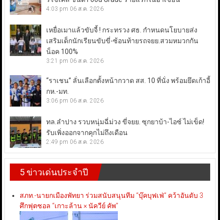
4:03 pm
06 ส.ค. 2026
เหยื่อเมาแล้วขับจี้ ! กระทรวง ศธ. กำหนดนโยบายส่ง
เสริมเด็กนักเรียนขับขี่-ซ้อนท้ายรถจยย.สวมหมวกกัน
น็อค 100%
3:21 pm
06 ส.ค. 2026
“ราเชน” ลั่นเลือกตั้งหน้ากวาด สส. 10 ที่นั่ง พร้อมยึดเก้าอี้
กห.-มท.
3:06 pm
06 ส.ค. 2026
ทล.ลำปาง รวบหนุ่มฉี่ม่วง ขี่จยย. ซุกยาบ้า-ไอซ์ ไม่เข็ด!
รับเพิ่งออกจากคุกไม่ถึงเดือน
2:49 pm
06 ส.ค. 2026
5 ข่าวเด่นประจำปี
สภท.-นายกเมืองพัทยา ร่วมสนับสนุนทีม “บุ๊คบุฟเฟ่” คว้าอันดับ 3
ศึกฟุตซอล “เกาะล้าน × นัควีย์ คัพ”