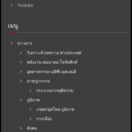
Youtube
เมนู
ข่าวสาร
วิเคราะห์ บทความ ต่างประเทศ
พลังงาน-คมนาคม-โลจิสติกส์
อุตสาหกรรม-เออีซี-เอสเอมอี
อาชญากรรม
กระบวนการยุติธรรม
ภูมิภาค
เกษตรยุคใหม่-ภูมิภาค
การเมือง
สังคม