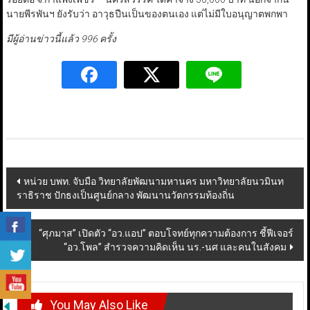
นายพีรพันฯ ยังรับว่า อาวุธปืนเป็นของตนเอง แต่ไม่มีใบอนุญาตพกพา
มีผู้อ่านข่าวนี้แล้ว 996 ครั้ง
Post
หน่วย บพท. จับมือ วิทยาลัยพัฒนามหานคร มหาวิทยาลัยนวมินท
ราธิราช ปักธงเป็นศูนย์กลาง พัฒนานวัตกรรมท้องถิ่น
navigation
“ศุภมาส” เปิดตัว “อว.แอป” ตอบโจทย์ทุกความต้องการ ชี้ฟีเจอร์
“อว.โพล” สำรวจความคิดเห็น นร.-นศ และคนในสังคม
You May Also Like