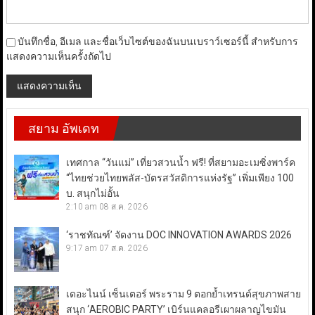
บันทึกชื่อ, อีเมล และชื่อเว็บไซต์ของฉันบนเบราว์เซอร์นี้ สำหรับการ
แสดงความเห็นครั้งถัดไป
สยาม อัพเดท
เทศกาล “วันแม่” เที่ยวสวนน้ำ ฟรี! ที่สยามอะเมซิ่งพาร์ค
“ไทยช่วยไทยพลัส-บัตรสวัสดิการแห่งรัฐ” เพิ่มเพียง 100
บ. สนุกไม่อั้น
2:10 am
08 ส.ค. 2026
‘ราชทัณฑ์’ จัดงาน DOC INNOVATION AWARDS 2026
9:17 am
07 ส.ค. 2026
เดอะไนน์ เซ็นเตอร์ พระราม 9 ตอกย้ำเทรนด์สุขภาพสาย
สนุก ‘AEROBIC PARTY’ เบิร์นแคลอรีเผาผลาญไขมัน