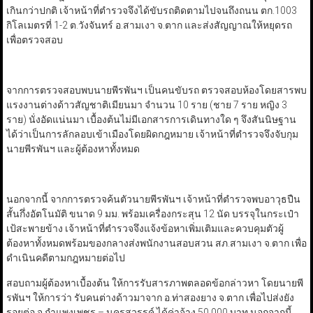
เกินกว่าปกติ เจ้าหน้าที่ตำรวจจึงได้ขับรถติดตามไปจนถึงถนน ตก.1003
กิโลเมตรที่ 1-2 ต.วังจันทร์
อ.สามเงา จ.ตาก และส่งสัญญาณให้หยุดรถ
เพื่อตรวจสอบ
จากการตรวจสอบพบนายพีรพันฯ เป็นคนขับรถ ตรวจสอบห้องโดยสารพบ
แรงงานต่างด้าวสัญชาติเมียนมา จำนวน 10 ราย (ชาย 7 ราย
หญิง 3
ราย) นั่งอัดแน่นมา เบื้องต้นไม่มีเอกสารการเดินทางใด ๆ จึงสันนิษฐาน
ได้ว่าเป็นการลักลอบเข้าเมืองโดยผิดกฎหมาย เจ้าหน้าที่ตำรวจจึงจับกุม
นายพีรพันฯ และผู้ต้องหาทั้งหมด
นอกจากนี้ จากการตรวจค้นตัวนายพีรพันฯ เจ้าหน้าที่ตำรวจพบอาวุธปืน
สั้นกึ่งอัตโนมัติ ขนาด 9 มม.
พร้อมเครื่องกระสุน 12 นัด บรรจุในกระเป๋า
เป้สะพายข้าง เจ้าหน้าที่ตำรวจจึงแจ้งข้อหาเพิ่มเติมและควบคุมตัวผู้
ต้องหาทั้งหมดพร้อมของกลางส่งพนักงานสอบสวน สภ.สามเงา จ.ตาก เพื่อ
ดำเนินคดีตามกฎหมายต่อไป
สอบถามผู้ต้องหาเบื้องต้น ให้การรับสารภาพตลอดข้อกล่าวหา โดยนายพี
รพันฯ ให้การว่า
รับคนต่างด้าวมาจาก อ.ท่าสองยาง จ.ตาก เพื่อไปส่งยัง
รอยต่อ จ.กำแพงเพชร – นครสวรรค์
ได้ค่าจ้าง 50,000 บาท นอกจากนี้