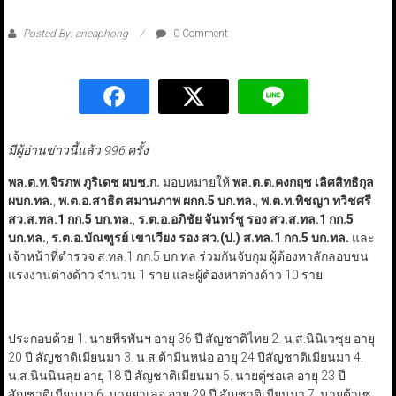
Posted By: aneaphong
0 Comment
มีผู้อ่านข่าวนี้แล้ว 996 ครั้ง
พล.ต.ท.จิรภพ ภูริเดช ผบช.ก.
มอบหมายให้
พล.ต.ต.คงกฤช เลิศสิทธิกุล
ผบก.ทล.
,
พ.ต.อ.สาธิต สมานภาพ ผกก.5 บก.ทล.
,
พ.ต.ท.พิชญา ทวิชศรี
สว.ส.ทล.1 กก.5 บก.ทล.
,
ร.ต.อ.อภิชัย จันทร์ชู รอง สว.ส.ทล.1 กก.5
บก.ทล.
,
ร.ต.อ.บัณฑูรย์ เขาเวียง รอง สว.(ป.) ส.ทล.1 กก.5 บก.ทล.
และ
เจ้าหน้าที่ตำรวจ ส.ทล.1 กก.5 บก.ทล ร่วมกันจับกุม ผู้ต้องหาลักลอบขน
แรงงานต่างด้าว จำนวน 1 ราย และผู้ต้องหาต่างด้าว 10 ราย
ประกอบด้วย 1. นายพีรพันฯ​ อายุ 36 ปี สัญชาติไทย ​2. น.ส.นินิเวซุย ​อายุ
20 ปี สัญชาติเมียนมา 3. น.ส.ต้ามีนหน่อ ​อายุ 24 ปี​สัญชาติเมียนมา ​​4.
น.ส.นินนินลุย ​อายุ 18 ปี สัญชาติเมียนมา 5. นายตู่ซอเล ​อายุ 23 ปี ​
สัญชาติเมียนมา​​ 6. นายยาเลอุ ​อายุ 29 ปี สัญชาติเมียนมา 7. นายต้าเซ