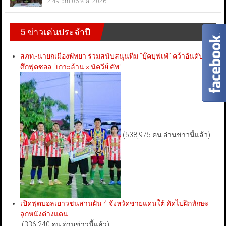
2:49 pm
06 ส.ค. 2026
5 ข่าวเด่นประจำปี
สภท.-นายกเมืองพัทยา ร่วมสนับสนุนทีม “บุ๊คบุฟเฟ่” คว้าอันดับ 3
ศึกฟุตซอล “เกาะล้าน × นัควีย์ คัพ”
(538,975 คน อ่านข่าวนี้แล้ว)
เปิดฟุตบอลเยาวชนสานฝัน 4 จังหวัดชายแดนใต้ คัดไปฝึกทักษะ
ลูกหนังต่างแดน
(336,240 คน อ่านข่าวนี้แล้ว)