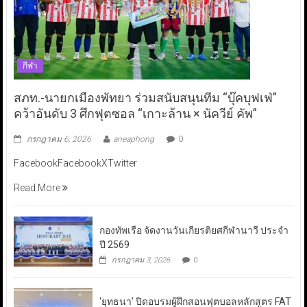
กีฬา
สภท.-นายกเมืองพัทยา ร่วมสนับสนุนทีม “บุ๊คบุฟเฟ่”
คว้าอันดับ 3 ศึกฟุตซอล “เกาะล้าน × นัควีย์ คัพ”
กรกฎาคม 6, 2026
aneaphong
0
FacebookFacebookXTwitter
Read More
กองทัพเรือ จัดงานวันเกียรติยศกีฬานาวี ประจำ
ปี 2569
กรกฎาคม 3, 2026
0
‘ยุทธนา’ ปิดอบรมผู้ฝึกสอนฟุตบอลหลักสูตร FAT