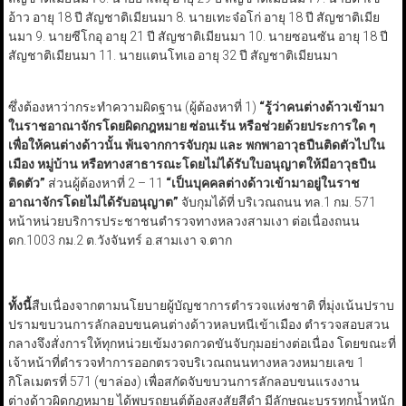
อ้าว​ อายุ 18 ปี ​สัญชาติเมียนมา​ 8. นายเทะจ๋อโก่ ​อายุ 18 ปี สัญชาติเมีย
นมา 9. นายซีโกอุ​ อายุ 21 ปี ​สัญชาติเมียนมา​ 10. นายซอนซัน ​อายุ 18 ปี
สัญชาติเมียนมา 11. นายแตนโทเอ ​อายุ 32 ปี ​สัญชาติเมียนมา
ซึ่งต้องหาว่ากระทำความผิดฐาน (ผู้ต้องหาที่ 1)
“รู้ว่าคนต่างด้าวเข้ามา
ในราชอาณาจักรโดยผิดกฎหมาย ซ่อนเร้น หรือช่วยด้วยประการใด ๆ
เพื่อให้คนต่างด้าวนั้น พ้นจากการจับกุม และ พกพาอาวุธปืนติดตัวไปใน
เมือง หมู่บ้าน หรือทางสาธารณะโดยไม่ได้รับใบอนุญาตให้มีอาวุธปืน
ติดตัว”
ส่วนผู้ต้องหาที่ 2 – 11
“เป็นบุคคลต่างด้าวเข้ามาอยู่ในราช
อาณาจักรโดยไม่ได้รับอนุญาต”
จับกุมได้ที่ บริเวณถนน ทล.1 กม. 571
หน้าหน่วยบริการประชาชนตำรวจทางหลวงสามเงา ต่อเนื่องถนน
ตก.1003 กม.2 ต.วังจันทร์ อ.สามเงา จ.ตาก
ทั้งนี้
สืบเนื่องจากตามนโยบายผู้บัญชาการตำรวจแห่งชาติ ที่มุ่งเน้นปราบ
ปรามขบวนการลักลอบขนคนต่างด้าวหลบหนีเข้าเมือง ตำรวจสอบสวน
กลางจึงสั่งการให้ทุกหน่วยเข้มงวดกวดขันจับกุมอย่างต่อเนื่อง โดยขณะที่
เจ้าหน้าที่ตำรวจทำการออกตรวจบริเวณถนนทางหลวงหมายเลข 1
กิโลเมตรที่ 571 (ขาล่อง)
เพื่อสกัดจับขบวนการลักลอบขนแรงงาน
ต่างด้าวผิดกฎหมาย ได้พบรถยนต์ต้องสงสัยสีดำ มีลักษณะบรรทุกน้ำหนัก