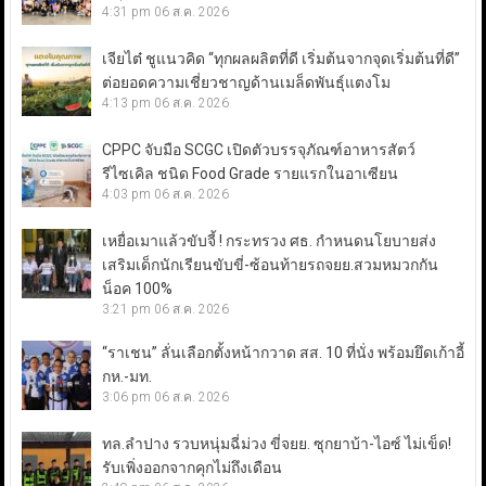
4:31 pm
06 ส.ค. 2026
เจียไต๋ ชูแนวคิด “ทุกผลผลิตที่ดี เริ่มต้นจากจุดเริ่มต้นที่ดี”
ต่อยอดความเชี่ยวชาญด้านเมล็ดพันธุ์แตงโม
4:13 pm
06 ส.ค. 2026
CPPC จับมือ SCGC เปิดตัวบรรจุภัณฑ์อาหารสัตว์
รีไซเคิล ชนิด Food Grade รายแรกในอาเซียน
4:03 pm
06 ส.ค. 2026
เหยื่อเมาแล้วขับจี้ ! กระทรวง ศธ. กำหนดนโยบายส่ง
เสริมเด็กนักเรียนขับขี่-ซ้อนท้ายรถจยย.สวมหมวกกัน
น็อค 100%
3:21 pm
06 ส.ค. 2026
“ราเชน” ลั่นเลือกตั้งหน้ากวาด สส. 10 ที่นั่ง พร้อมยึดเก้าอี้
กห.-มท.
3:06 pm
06 ส.ค. 2026
ทล.ลำปาง รวบหนุ่มฉี่ม่วง ขี่จยย. ซุกยาบ้า-ไอซ์ ไม่เข็ด!
รับเพิ่งออกจากคุกไม่ถึงเดือน