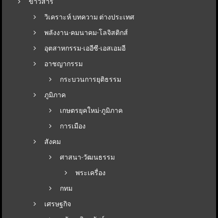
ข่าวสาร
วิเคราะห์ บทความ ต่างประเทศ
พลังงาน-คมนาคม-โลจิสติกส์
อุตสาหกรรม-เออีซี-เอสเอมอี
อาชญากรรม
กระบวนการยุติธรรม
ภูมิภาค
เกษตรยุคใหม่-ภูมิภาค
การเมือง
สังคม
ศาสนา-วัฒนธรรม
พระเครื่อง
กทม
เศรษฐกิจ