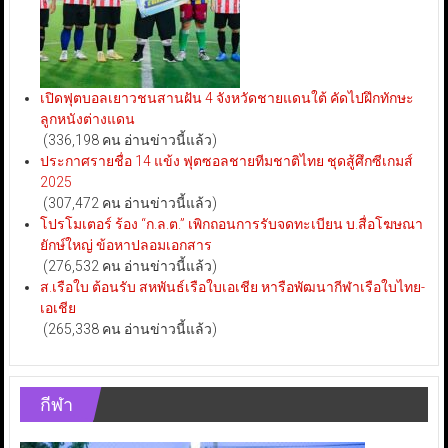
เปิดฟุตบอลเยาวชนสานฝัน 4 จังหวัดชายแดนใต้ คัดไปฝึกทักษะ
ลูกหนังต่างแดน
(336,198 คน อ่านข่าวนี้แล้ว)
ประกาศรายชื่อ 14 แข้ง ฟุตซอลชายทีมชาติไทย ชุดสู้ศึกซีเกมส์
2025
(307,472 คน อ่านข่าวนี้แล้ว)
โปรโมเตอร์ ร้อง “ก.ล.ต.” เพิกถอนการรับจดทะเบียน บ.สื่อโฆษณา
ยักษ์ใหญ่ ข้อหาปลอมเอกสาร
(276,532 คน อ่านข่าวนี้แล้ว)
ส.เรือใบ ต้อนรับ สหพันธ์เรือใบเอเชีย หารือพัฒนากีฬาเรือใบไทย-
เอเชีย
(265,338 คน อ่านข่าวนี้แล้ว)
กีฬา