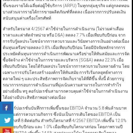
ขึ้นของรายได้เฉลี่ยต่อผู้ใช้บริการ (ARPU) ในทุกกลุ่มธุรกิจ แต่ถูกลดทอน
บางส่วนจากรายได้การขายผลิตภัณฑ์ที่ลดลง เนื่องจากการปรับลดเงิน
สนับสนุนค่าเครื่องโทรศัพท์
สำหรับไตรมาส 4/2567 ค่าใช้จ่ายในการดำเนินงาน (ไม่รวมค่าเสื่อม
ราคาและค่าตัดจำหน่าย หรือ D&A) ลดลง 7.7% เมื่อเทียบกับปีก่อน จาก
การรับรู้ผลประโยชน์จากการควบรวมและวินัยทางการเงินอย่างต่อเนื่อง
ต้นทุนเครือข่ายลดลง 0.8% เมื่อเทียบกับปีก่อน โดยมีปัจจัยหลักจากการ
ประหยัดต้นทุนจากการดำเนินการพัฒนาเครือข่ายให้ทันสมัยและการจัด
ซื้อจัดจ้าง ค่าใช้จ่ายในการขายและบริหาร (SG&A) ลดลง 22.3% เมื่อ
เทียบกับปีก่อน โดยได้รับผลประโยชน์จากการควบรวมในหลายด้าน โดย
เฉพาะการปรับโครงสร้างองค์กรให้ทันสมัย การริเริ่มกลยุทธ์ทางการ
ตลาดใหม่ ๆ และประสิทธิภาพการจัดเก็บรายได้ที่ดีขึ้น ทั้งนี้ ด้วยการบู
รณาการกรอบการดำเนินงานที่มุ่งเน้นความสามารถในการทำกำไร
อย่างยั่งยืน ทรู คอร์ปอเรชั่นสามารถควบคุมค่าใช้จ่ายในการดำเนินงาน
ได้อย่างมีประสิทธิภาพอย่างต่อเนื่อง
ทรู คอร์ปอเรชั่นบันทึกการเพิ่มขึ้นของ EBITDA จำนวน 5.8 พันล้านบาท
นับตั้งแต่การควบรวมกิจการ ซึ่งนับเป็นการเติบโตของ EBITDA เป็น
ไตรมาสที่ 8 ติดต่อกัน สำหรับไตรมาสที่ 4/2567 EBITDA เพิ่มขึ้น 12.0%
เมื่อเทียบกับปีก่อน และ 1.0% เมื่อเทียบกับไตรมาสก่อน โดยภาพรวมปี