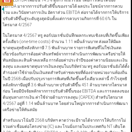
2567 EBITDA เพิ่มขึ้น 14.5% สูงกว่าแนวโน้ม โดยการเติบโตของ
EBITDA มาจากการปรับตัวดีขึ้นของรายได้ ผลประโยชน์จากการควบ
รวม และวินัยทางการเงิน อัตราส่วน EBITDA ต่อรายได้จากการให้บริการ
ปรับตัวดีขึ้นสู่ระดับสูงสุดนับตั้งแต่การควบรวมกิจการที่ 60.6% ใน
ไตรมาส 4/2567
ในไตรมาส 4/2567 ทรู คอร์ปอเรชั่นบันทึกผลกระทบเชิงลบที่เกิดขึ้นเพียง
ครั้งเดียว (one-time costs) จำนวน 1.11 หมื่นล้านบาท ส่งผลให้มีผล
ขาดทุนสุทธิหลังหักภาษี 7.5 พันล้านบาท รายการพิเศษที่ไม่ใช่เงินสด
เกี่ยวข้องกับการด้อยค่าสินทรัพย์จากการดำเนินการพัฒนาเครือข่ายให้
ทันสมัยและสินค้าคงเหลือ การด้อยค่าประจำปีของค่าความนิยมและเงิน
ลงทุน และผลขาดทุนจากเงินลงทุนในบริษัทร่วม ทรู คอร์ปอเรชั่นยังได้ตั้ง
สำรองค่าใช้จ่ายเป็นเงินสดสำหรับค่าชดเชยที่ต้องจ่ายหน่วยงานท้องถิ่น
ในปี 2568 เมื่อปรับปรุงรายการพิเศษที่เกิดขึ้นครั้งเดียวเหล่านี้ กำไรสุทธิ
หลังหักภาษีอยู่ที่ 3.6 พันล้านบาท ปรับตัวดีขึ้น 451 ล้านบาทจากไตรมาส
ก่อน โดยมีปัจจัยหลักจากการปรับตัวดีขึ้นของ EBITDA และการลดลงของ
ต้นทุนทางการเงิน ค่าใช้จ่ายด้านการลงทุน (CAPEX) สำหรับไตรมาส
4/2567 อยู่ที่ 1.14 หมื่นล้านบาท โดยส่วนใหญ่จากการดำเนินการพัฒนา
เครือข่ายให้ทันสมัย
สำหรับแนวโน้มปี 2568 บริษัทฯ คาดว่าจะมีรายได้จากการให้บริการไม่
รวมค่าเชื่อมต่อโครงข่าย (IC) และโรมมิ่งภายในประเทศกับ NT เติบโต