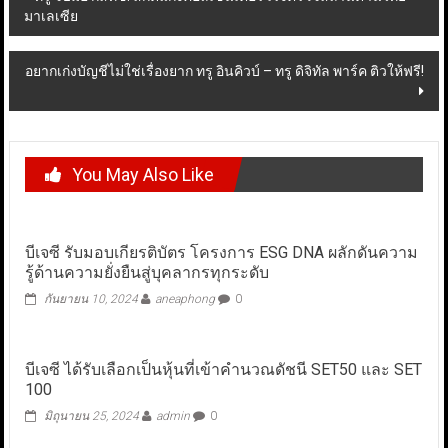
มาเลเซีย
navigation
อยากเก่งบัญชีไม่ใช่เรื่องยาก ทรู อินคิวบ์ – ทรู ดิจิทัล พาร์ค ติวให้ฟรี!
You May Also Like
บีเจซี รับมอบเกียรติบัตร โครงการ ESG DNA ผลักดันความ
รู้ด้านความยั่งยืนสู่บุคลากรทุกระดับ
กันยายน 10, 2024
aneaphong
0
บีเจซี ได้รับเลือกเป็นหุ้นที่เข้าคำนวณดัชนี SET50 และ SET
100
มิถุนายน 25, 2024
admin
0