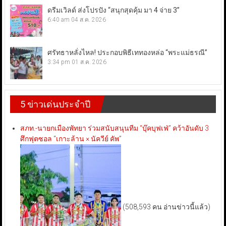
ดรีมเวิลด์ ส่งโปรปัง “สนุกสุดคุ้ม มา 4 จ่าย 3”
6:40 am
04 ส.ค. 2026
ศรัทธาหลั่งไหล! ประกอบพิธีเททองหล่อ “พระแม่ธรณี”
3:34 pm
01 ส.ค. 2026
5 ข่าวเด่นประจำปี
สภท.-นายกเมืองพัทยา ร่วมสนับสนุนทีม “บุ๊คบุฟเฟ่” คว้าอันดับ 3
ศึกฟุตซอล “เกาะล้าน × นัควีย์ คัพ”
(508,593 คน อ่านข่าวนี้แล้ว)