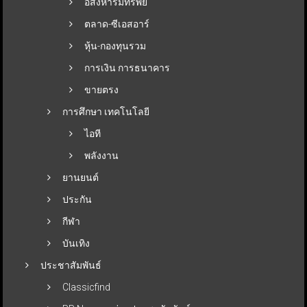
อสังหาริมทรัพย์
ตลาด-ซีเอสอาร์
หุ้น-กองทุนรวม
การเงิน การธนาคาร
ขายตรง
การศึกษา เทคโนโลยี
ไอที
พลังงาน
ยานยนต์
ประกัน
กีฬา
บันเทิง
ประชาสัมพันธ์
Classicfind