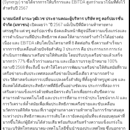
(Synergy) รายได้จากการให้บริการและ EBITDA สูงกว่าแนวโน้มที่ตั้งไว้
สำหรับปี 2567
นายมนัสส์ มานะวุฒิเวช ประธานคณะผู้บริหาร บริษัท ทรู คอร์ปอเรชั่น
จำกัด (มหาชน)
เปิดเผยว่า “ปี 2567 แม้เป็นปีที่มีความท้าทายทาง
เศรษฐกิจ แต่ ทรู คอร์ปอเรชั่น ยังคงเดินหน้าพิสูจน์ถึงความแข็งแกร่งและ
การดำเนินงานที่มีประสิทธิภาพ ส่งผลให้สามารถสร้างกำไรได้อย่างต่อ
เนื่อง และ EBITDA เติบโตเป็นไตรมาสที่ 8 ติดต่อกัน ซึ่งความสำเร็จมา
จากการขับเคลื่อนด้วยปัจจัยสำคัญ 3 ประการ คือ ประการแรก การเร่ง
ดำเนินการพัฒนาเครือข่ายให้ทันสมัย โดยปรับปรุงเครือข่ายแล้วเสร็จ
มากกว่า 77% ซึ่งเร็วกว่าแผนงาน และเมื่อเราบรรลุเป้าหมาย 100%
กลางปี 2568 ที่จะถึงนี้ จะทำให้โครงการพัฒนาเครือข่ายให้ทันสมัยที่รวม
เครือข่ายระดับประเทศสองเครือข่ายเป็นหนึ่งเดียว สามารถสร้าง
ประวัติศาสตร์แห่งการเปลี่ยนแปลงครั้งสำคัญ ที่ทั้งลูกค้าทรูมูฟ เอช และ
ดีแทคได้สัมผัสประสิทธิภาพที่ดียิ่งขึ้นอย่างชัดเจน ประการที่สอง การ
เสริมความแข็งแกร่งด้วยพันธมิตรระดับโลกเพื่อยกระดับขีดความ
สามารถด้านเทคโนโลยี และประการที่สาม การนำประโยชน์จาก AI และ
การวิเคราะห์ล้ำสมัยเพื่อเพิ่มประสิทธิภาพเครือข่ายและขับเคลื่อน
นวัตกรรมดิจิทัล ขณะที่เราอยู่ท่ามกลางความท้าทายในการรักษาสมดุล
ระหว่างประสิทธิภาพและการเติบโต เรายังคงมุ่งมั่นที่จะส่งมอบคุณค่าที่
มากขึ้นให้แก่ผู้มีส่วนได้ส่วนเสีย พร้อมกับเสริมสร้างความแข็งแกร่งใน
ฐานะบริษัทโทรคมนาคม-เทคโนโลยีชั้นนำของประเทศไทย ซึ่งนอกจาก