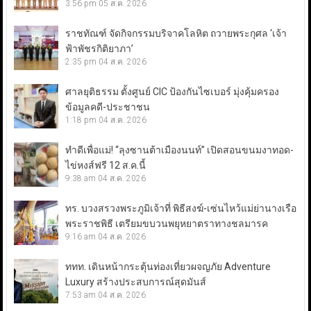
3:56 pm
05 ส.ค. 2026
ราชทัณฑ์ จัดกิจกรรมบริจาคโลหิต ถวายพระกุศล ‘เจ้า
ฟ้าพัชรกิติยาภา’
2:35 pm
04 ส.ค. 2026
ศาลยุติธรรม ตั้งศูนย์ CIC ป้องกันไซเบอร์ มุ่งคุ้มครอง
ข้อมูลคดี-ประชาชน
1:18 pm
04 ส.ค. 2026
ทำดีเพื่อแม่! “ลุงซานต้าเมืองนนท์” เปิดสอนขนมงาทอด-
ไข่หงส์ฟรี 12 ส.ค.นี้
9:38 am
04 ส.ค. 2026
ทร. บวงสรวงพระภูมิเจ้าที่ พิธีสงฆ์-เซ่นไหว้แม่ย่านางเรือ
พระราชพิธี เตรียมขบวนพยุหยาตราทางชลมารค
9:16 am
04 ส.ค. 2026
ททท. เดินหน้ากระตุ้นท่องเที่ยวผจญภัย Adventure
Luxury สร้างประสบการณ์สุดมันส์
7:53 am
04 ส.ค. 2026