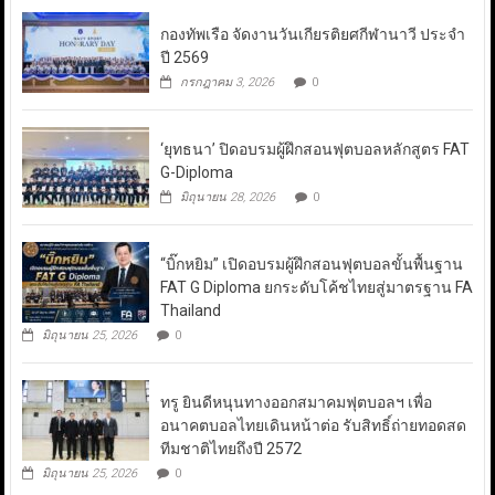
กองทัพเรือ จัดงานวันเกียรติยศกีฬานาวี ประจำ
ปี 2569
กรกฎาคม 3, 2026
0
‘ยุทธนา’ ปิดอบรมผู้ฝึกสอนฟุตบอลหลักสูตร FAT
G-Diploma
มิถุนายน 28, 2026
0
“บิ๊กหยิม” เปิดอบรมผู้ฝึกสอนฟุตบอลขั้นพื้นฐาน
FAT G Diploma ยกระดับโค้ชไทยสู่มาตรฐาน FA
Thailand
มิถุนายน 25, 2026
0
ทรู ยินดีหนุนทางออกสมาคมฟุตบอลฯ เพื่อ
อนาคตบอลไทยเดินหน้าต่อ รับสิทธิ์ถ่ายทอดสด
ทีมชาติไทยถึงปี 2572
มิถุนายน 25, 2026
0