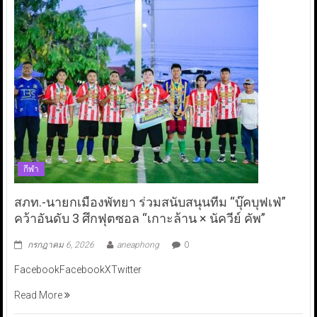
กีฬา
สภท.-นายกเมืองพัทยา ร่วมสนับสนุนทีม “บุ๊คบุฟเฟ่”
คว้าอันดับ 3 ศึกฟุตซอล “เกาะล้าน × นัควีย์ คัพ”
กรกฎาคม 6, 2026
aneaphong
0
FacebookFacebookXTwitter
Read More