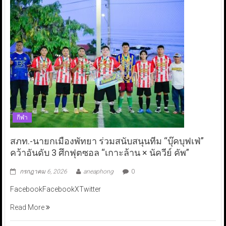
กีฬา
สภท.-นายกเมืองพัทยา ร่วมสนับสนุนทีม “บุ๊คบุฟเฟ่”
คว้าอันดับ 3 ศึกฟุตซอล “เกาะล้าน × นัควีย์ คัพ”
กรกฎาคม 6, 2026
aneaphong
0
FacebookFacebookXTwitter
Read More