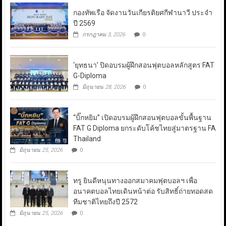
กองทัพเรือ จัดงานวันเกียรติยศกีฬานาวี ประจำ
ปี 2569
กรกฎาคม 3, 2026
0
‘ยุทธนา’ ปิดอบรมผู้ฝึกสอนฟุตบอลหลักสูตร FAT
G-Diploma
มิถุนายน 28, 2026
0
“บิ๊กหยิม” เปิดอบรมผู้ฝึกสอนฟุตบอลขั้นพื้นฐาน
FAT G Diploma ยกระดับโค้ชไทยสู่มาตรฐาน FA
Thailand
มิถุนายน 25, 2026
0
ทรู ยินดีหนุนทางออกสมาคมฟุตบอลฯ เพื่อ
อนาคตบอลไทยเดินหน้าต่อ รับสิทธิ์ถ่ายทอดสด
ทีมชาติไทยถึงปี 2572
มิถุนายน 25, 2026
0