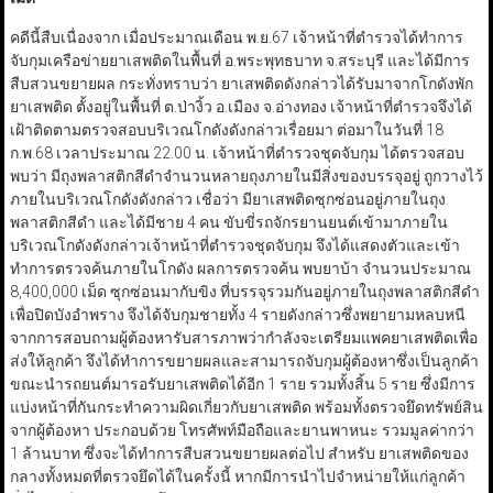
คดีนี้สืบเนื่องจาก เมื่อประมาณเดือน พ.ย.67 เจ้าหน้าที่ตำรวจได้ทำการ
จับกุมเครือข่ายยาเสพติดในพื้นที่ อ.พระพุทธบาท จ.สระบุรี และได้มีการ
สืบสวนขยายผล กระทั่งทราบว่า ยาเสพติดดังกล่าวได้รับมาจากโกดังพัก
ยาเสพติด ตั้งอยู่ในพื้นที่ ต.ป่างิ้ว อ.เมือง จ.อ่างทอง เจ้าหน้าที่ตำรวจจึงได้
เฝ้าติดตามตรวจสอบบริเวณโกดังดังกล่าวเรื่อยมา ต่อมาในวันที่ 18
ก.พ.68 เวลาประมาณ 22.00 น. เจ้าหน้าที่ตำรวจชุดจับกุม ได้ตรวจสอบ
พบว่า มีถุงพลาสติกสีดำจำนวนหลายถุงภายในมีสิ่งของบรรจุอยู่ ถูกวางไว้
ภายในบริเวณโกดังดังกล่าว เชื่อว่า มียาเสพติดซุกซ่อนอยู่ภายในถุง
พลาสติกสีดำ และได้มีชาย 4 คน ขับขี่รถจักรยานยนต์เข้ามาภายใน
บริเวณโกดังดังกล่าวเจ้าหน้าที่ตำรวจชุดจับกุม จึงได้แสดงตัวและเข้า
ทำการตรวจค้นภายในโกดัง ผลการตรวจค้น พบยาบ้า จำนวนประมาณ
8,400,000 เม็ด ซุกซ่อนมากับขิง ที่บรรจุรวมกันอยู่ภายในถุงพลาสติกสีดำ
เพื่อปิดบังอำพราง จึงได้จับกุมชายทั้ง 4 รายดังกล่าวซึ่งพยายามหลบหนี
จากการสอบถามผู้ต้องหารับสารภาพว่ากำลังจะเตรียมแพคยาเสพติดเพื่อ
ส่งให้ลูกค้า จึงได้ทำการขยายผลและสามารถจับกุมผู้ต้องหาซึ่งเป็นลูกค้า
ขณะนำรถยนต์มารอรับยาเสพติดได้อีก 1 ราย รวมทั้งสิ้น 5 ราย ซึ่งมีการ
แบ่งหน้าที่กันกระทำความผิดเกี่ยวกับยาเสพติด พร้อมทั้งตรวจยึดทรัพย์สิน
จากผู้ต้องหา ประกอบด้วย โทรศัพท์มือถือและยานพาหนะ รวมมูลค่ากว่า
1 ล้านบาท ซึ่งจะได้ทำการสืบสวนขยายผลต่อไป สำหรับ ยาเสพติดของ
กลางทั้งหมดที่ตรวจยึดได้ในครั้งนี้ หากมีการนำไปจำหน่ายให้แก่ลูกค้า