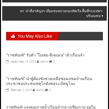
navigation
ทร. นำสื่อฯสัญจร เยี่ยมชมหน่วยกองทัพเรือ พื้นที่กรุงเทพฯ-
ปริมณฑล
You May Also Like
“ราชทัณฑ์” รับตัว “ใบเตย-ดีเจแมน” เข้าเรือนจำ
พฤษภาคม 10, 2023
admin
0
“ราชทัณฑ์” นำผู้ต้องขังช่วยเหลือซ่อมแซมบ้านเรือน
ประชาชนประสบเหตุโกดังพลุระเบิดมูโนะ
สิงหาคม 5, 2023
admin
0
ราชทัณฑ์ แจงคุณภาพน้ำเรือนจำกลางเชียงราย อยู่ใน