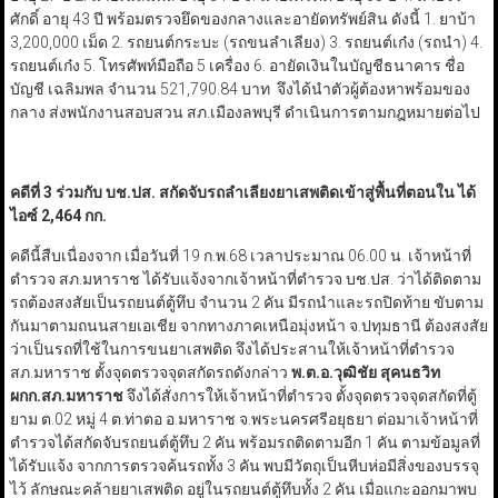
ศักดิ์ อายุ 43 ปี พร้อมตรวจยึดของกลางและอายัดทรัพย์สิน ดังนี้ 1. ยาบ้า
3,200,000 เม็ด 2. รถยนต์กระบะ (รถขนลำเลียง) 3. รถยนต์เก๋ง (รถนำ) 4.
รถยนต์เก๋ง 5. โทรศัพท์มือถือ 5 เครื่อง 6. อายัดเงินในบัญชีธนาคาร ชื่อ
บัญชี เฉลิมพล จำนวน 521,790.84 บาท จึงได้นำตัวผู้ต้องหาพร้อมของ
กลาง ส่งพนักงานสอบสวน สภ.เมืองลพบุรี ดำเนินการตามกฎหมายต่อไป
คดีที่ 3 ร่วมกับ บช.ปส. สกัดจับรถลำเลียงยาเสพติดเข้าสู่พื้นที่ตอนใน ได้
ไอซ์ 2,464 กก.
คดีนี้สืบเนื่องจาก เมื่อวันที่ 19 ก.พ.68 เวลาประมาณ 06.00 น. เจ้าหน้าที่
ตำรวจ สภ.มหาราช ได้รับแจ้งจากเจ้าหน้าที่ตำรวจ บช.ปส. ว่าได้ติดตาม
รถต้องสงสัยเป็นรถยนต์ตู้ทึบ จำนวน 2 คัน มีรถนำและรถปิดท้าย ขับตาม
กันมาตามถนนสายเอเชีย จากทางภาคเหนือมุ่งหน้า จ.ปทุมธานี ต้องสงสัย
ว่าเป็นรถที่ใช้ในการขนยาเสพติด จึงได้ประสานให้เจ้าหน้าที่ตำรวจ
สภ.มหาราช ตั้งจุดตรวจจุดสกัดรถดังกล่าว
พ.ต.อ.วุฒิชัย สุคนธวิท
ผกก.สภ.มหาราช
จึงได้สั่งการให้เจ้าหน้าที่ตำรวจ ตั้งจุดตรวจจุดสกัดที่ตู้
ยาม ต.02 หมู่ 4 ต.ท่าตอ อ.มหาราช จ.พระนครศรีอยุธยา ต่อมาเจ้าหน้าที่
ตำรวจได้สกัดจับรถยนต์ตู้ทึบ 2 คัน พร้อมรถติดตามอีก 1 คัน ตามข้อมูลที่
ได้รับแจ้ง จากการตรวจค้นรถทั้ง 3 คัน พบมีวัตถุเป็นหีบห่อมีสิ่งของบรรจุ
ไว้ ลักษณะคล้ายยาเสพติด อยู่ในรถยนต์ตู้ทึบทั้ง 2 คัน เมื่อแกะออกมาพบ