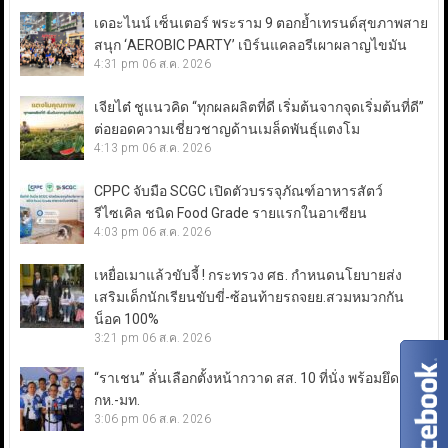
เดอะไนน์ เซ็นเตอร์ พระราม 9 ตอกย้ำเทรนด์สุขภาพสาย
สนุก ‘AEROBIC PARTY’ เบิร์นแคลอรีเผาผลาญไขมัน
4:31 pm
06 ส.ค. 2026
เจียไต๋ ชูแนวคิด “ทุกผลผลิตที่ดี เริ่มต้นจากจุดเริ่มต้นที่ดี”
ต่อยอดความเชี่ยวชาญด้านเมล็ดพันธุ์แตงโม
4:13 pm
06 ส.ค. 2026
CPPC จับมือ SCGC เปิดตัวบรรจุภัณฑ์อาหารสัตว์
รีไซเคิล ชนิด Food Grade รายแรกในอาเซียน
4:03 pm
06 ส.ค. 2026
เหยื่อเมาแล้วขับจี้ ! กระทรวง ศธ. กำหนดนโยบายส่ง
เสริมเด็กนักเรียนขับขี่-ซ้อนท้ายรถจยย.สวมหมวกกัน
น็อค 100%
3:21 pm
06 ส.ค. 2026
“ราเชน” ลั่นเลือกตั้งหน้ากวาด สส. 10 ที่นั่ง พร้อมยึดเก้าอี้
กห.-มท.
3:06 pm
06 ส.ค. 2026