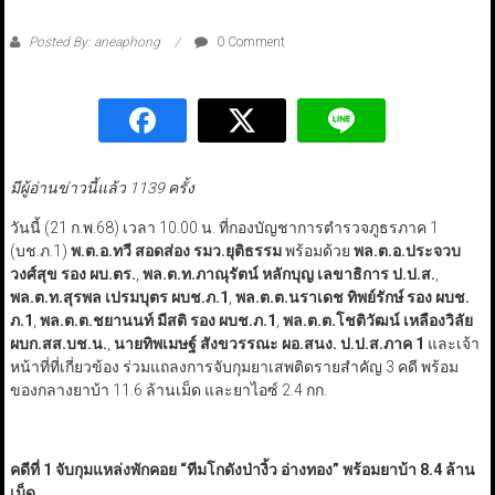
Posted By: aneaphong
0 Comment
มีผู้อ่านข่าวนี้แล้ว 1139 ครั้ง
วันนี้ (21 ก.พ.68) เวลา 10.00 น. ที่กองบัญชาการตำรวจภูธรภาค 1
(บช.ภ.1)
พ.ต.อ.ทวี สอดส่อง รมว.ยุติธรรม
พร้อมด้วย
พล.ต.อ.ประจวบ
วงศ์สุข รอง ผบ.ตร.
,
พล.ต.ท.ภาณุรัตน์ หลักบุญ เลขาธิการ ป.ป.ส.
,
พล.ต.ท.สุรพล เปรมบุตร ผบช.ภ.1
,
พล.ต.ต.นราเดช ทิพย์รักษ์ รอง ผบช.
ภ.1
,
พล.ต.ต.ชยานนท์ มีสติ รอง ผบช.ภ.1
,
พล.ต.ต.โชติวัฒน์ เหลืองวิลัย
ผบก.สส.บช.น.
,
นายทิพเมษฐ์ สังขวรรณะ ผอ.สนง. ป.ป.ส.ภาค 1
และเจ้า
หน้าที่ที่เกี่ยวข้อง ร่วมแถลงการจับกุมยาเสพติดรายสำคัญ 3 คดี พร้อม
ของกลางยาบ้า 11.6 ล้านเม็ด และยาไอซ์ 2.4 กก.
คดีที่ 1 จับกุมแหล่งพักคอย “ทีมโกดังป่างิ้ว อ่างทอง” พร้อมยาบ้า 8.4 ล้าน
เม็ด