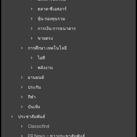
ตลาด-ซีเอสอาร์
หุ้น-กองทุนรวม
การเงิน การธนาคาร
ขายตรง
การศึกษา เทคโนโลยี
ไอที
พลังงาน
ยานยนต์
ประกัน
กีฬา
บันเทิง
ประชาสัมพันธ์
Classicfind
PR News – ข่าวประชาสัมพันธ์