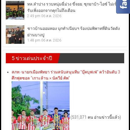
ทล.ลำปาง รวบหนุ่มฉี่ม่วง ขี่จยย. ซุกยาบ้า-ไอซ์ ไม่เข็ด!
รับเพิ่งออกจากคุกไม่ถึงเดือน
2:49 pm
06 ส.ค. 2026
ชาวบ้านออมทอง บุกทำเนียบฯ ร้องปมพิพาทที่ดินวัดดัง
ย่านบางปู
1:48 pm
06 ส.ค. 2026
5 ข่าวเด่นประจำปี
สภท.-นายกเมืองพัทยา ร่วมสนับสนุนทีม “บุ๊คบุฟเฟ่” คว้าอันดับ 3
ศึกฟุตซอล “เกาะล้าน × นัควีย์ คัพ”
(531,071 คน อ่านข่าวนี้แล้ว)