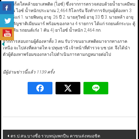
วัตถุเกร็ดใสคล้ายยาเสพติด (ไอซ์) ซึ่งจากการตรวจสอบด้วยน้ำยาเคมีพบ
ว่าเป็น ไอซ์ น้ำหนักประมาณ 2,464 กิโลกรัม
จึงทำการจับกุมผู้ต้องหา 3
คน ได้แก่ 1. นายพิษณุ อายุ 26 ปี 2. นายสุวิทย์ อายุ 33 ปี 3. นายหล้า อายุ
41 ปี สัญชาติเมียนมาร์ พร้อมของกลาง 4 รายการ ได้แก่ รถยนต์กระบะ ตู้
ทึบ 2 คัน รถยนต์เก๋ง 1 คัน 4) ยาไอซ์ น้ำหนัก 2,464 กก.
จากการสอบถามผู้ต้องหาทั้ง 3 คน รับว่าขนยาเสพติดมาจากทางภาค
เหนือ จะไปส่งที่ตลาดไท จ.ปทุมธานี เจ้าหน้าที่ตำรวจ บช.ปส. จึงได้นำ
ตัวผู้ต้องหาพร้อมของกลางไปดำเนินการตามกฎหมายต่อไป
มีผู้อ่านข่าวนี้แล้ว 1139 ครั้ง
Post
ตร.ป.สน.บางซื่อ รวบหนุ่มพกปืน คาขนส่งหมอชิต