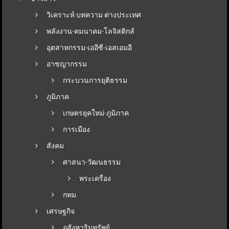
วิเคราะห์ บทความ ต่างประเทศ
พลังงาน-คมนาคม-โลจิสติกส์
อุตสาหกรรม-เออีซี-เอสเอมอี
อาชญากรรม
กระบวนการยุติธรรม
ภูมิภาค
เกษตรยุคใหม่-ภูมิภาค
การเมือง
สังคม
ศาสนา-วัฒนธรรม
พระเครื่อง
กทม
เศรษฐกิจ
อสังหาริมทรัพย์