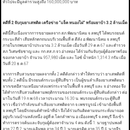
ทั่วไปจะมีมูลค่ารวมสูงถึง 160,000,000 บาท
คดีที่ 2 จับกุมยาเสพติด เครือข่าย “แจ็ค หนองไผ่” พร้อมยาบ้า 3.2 ล้านเม็ด
คดีนี้สืบเนื่องจากการขยายผลจาก สภ.พัฒนานิคม จ.ลพบุรี ได้พบรถยนต์
กระบะสีดำ เสียหลักตกถนนบริเวณพื้นที่ ต.ดีลัง อ.พัฒนานิคม จ.ลพบุรี
ภายในรถพบยาบ้าประมาณ 3.2 ล้านเม็ด เมื่อวันที่ 29 ต.ค.67 และตำรวจ
สภ.วิเศษชัยชาญ และ กก.สส.ภ.จว.อ่างทอง ได้ร่วมกันจับกุมผู้ต้องหาพร้อม
ของกลางยาบ้า จำนวน 957,980 เม็ด และ ไอซ์ น้ำหนัก 1,314.3 กรัม เมื่อ
วันที่ 20 ธ.ค.67
จากการสืบสวนขยายผลจากทั้ง 2 คดีดังกล่าว ทำให้ทราบว่า ยาเสพติดที่
พบทั้ง 2 คดีนั้น มีรถยนต์กระบะตู้ทึบสีขาว เป็นผู้ขนลำเลียงยาเสพติดมา
จากเขตอีสานเหนือมาส่งแพร่กระจายในพื้นที่ จ.ลพบุรี และ จ.อ่างทอง จึง
ได้ทำการสืบสวนติดตามพฤติกรรมของรถยนต์กระบะตู้ทึบคันดังกล่าว ต่อ
มาในวันที่ 19 ก.พ.68 เวลาประมาณ 16.30 น. พบรถยนต์กระบะตู้ทึบสี
ขาว เชื่อว่ากำลังขนลำเลียงยาเสพติดจาก จ.เพชรบูรณ์ เข้ามายังพื้นที่
จ.ลพบุรี โดยมีรถยนต์ทำหน้าที่นำ จึงได้ร่วมกันติดตามจนกระทั่งมาจอด
อยู่บริเวณบ้านหลังหนึ่ง อยู่ที่ ต.โคกลำพาน อ.เมืองลพบุรี จ.ลพบุรี จึงเข้า
ทำการตรวจค้นและจับกุมผู้ต้องหาจำนวน 4 คน ดังนี้ 1. นายฐาปนพงศ์
อายุ 27 ปี 2. นายเฉลิมพล อายุ 34 ปี 3. นายเครดิต อายุ 35 ปี 4. นายจีร