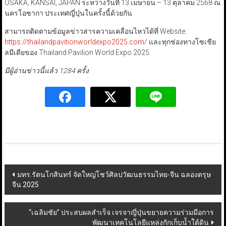
OSAKA, KANSAI, JAPAN ระหว่างวันที่ 13 เมษายน – 13 ตุลาคม 2568 ณ
นครโอซากา ประเทศญี่ปุ่นในครั้งนี้ด้วยกัน
สามารถติดตามข้อมูลข่าวสารความเคลื่อนไหวได้ที่ Website:
https://thailandpavitionworldexpo2025.com/
และทุกช่องทางโซเชีย
ลมีเดียของ Thailand Pavilion World Expo 2025
มีผู้อ่านข่าวนี้แล้ว 1284 ครั้ง
Post
มทร.รัตนโกสินทร์ จัดใหญ่โชว์ศิลปวัฒนธรรมไทย-จีน ฉลองตรุษ
จีน 2025
navigation
“เฉลิมชัย” ประสบผลสำเร็จ เจรจาญี่ปุ่นขยายความร่วมมือการ
พัฒนาเทคโนโลยีแหล่งกักเก็บน้ำใต้ดิน