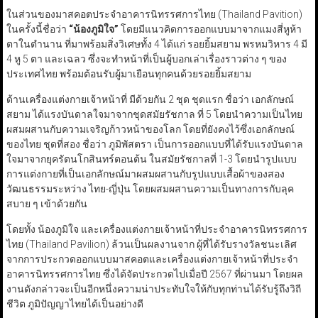
ในส่วนของมาสคอตประจำอาคารนิทรรศการไทย (Thailand Pavition)
ในครั้งนี้ชื่อว่า
“
น้องภูมิใจ
”
โดยมีแนวคิดการออกแบบมาจากแมงสี่หูห้า
ตาในตำนาน ที่มาพร้อมสิ่งวิเศษทั้ง 4 ได้แก่ รอยยิ้มสยาม พรหมวิหาร 4 มี
4 หู 5 ตา และเฉลว ซึ่งจะทำหน้าที่เป็นผู้บอกเล่าเรื่องราวต่าง ๆ ของ
ประเทศไทย พร้อมต้อนรับผู้มาเยือนทุกคนด้วยรอยยิ้มสยาม
ด้านเครื่องแต่งกายเจ้าหน้าที่ มีด้วยกัน 2 ชุด ชุดแรก ชื่อว่า เอกลักษณ์
สยาม ได้แรงบันดาลใจมาจากชุดสมัยรัชกาล ที่ 5 โดยนำความเป็นไทย
ผสมผสานกับความเจริญก้าวหน้าของโลก โดยที่ยังคงไว้ซึ่งเอกลักษณ์
ของไทย ชุดที่สอง ชื่อว่า ภูมิพัสตรา เป็นการออกแบบที่ได้รับแรงบันดาล
ใจมาจากยุครัตนโกสินทร์ตอนต้น ในสมัยรัชกาลที่ 1-3 โดยนำรูปแบบ
การแต่งกายที่เป็นเอกลักษณ์มาผสมผสานกับรูปแบบเสื้อผ้าของสอง
วัฒนธรรมระหว่าง ไทย-ญี่ปุ่น โดยผสมผสานความเป็นทางการกับลุค
สบาย ๆ เข้าด้วยกัน
โดยทั้ง น้องภูมิใจ และเครื่องแต่งกายเจ้าหน้าที่ประจำอาคารนิทรรศการ
ไทย (Thailand Pavilion) ล้วนเป็นผลงานจาก ผู้ที่ได้รับรางวัลชนะเลิศ
จากการประกวดออกแบบมาสคอตและเครื่องแต่งกายเจ้าหน้าที่ประจำ
อาคารนิทรรศการไทย ซึ่งได้จัดประกวดไปเมื่อปี 2567 ที่ผ่านมา โดยผล
งานดังกล่าวจะเป็นอีกหนึ่งความน่าประทับใจให้กับทุกท่านได้รับรู้ถึงวิถี
ชีวิต ภูมิปัญญาไทยได้เป็นอย่างดี