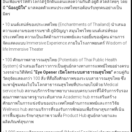
อินเพื่อแชร์ให้ทั่วโลกได้รู้จักดินแดนแห่งความกินดี อยู่ดี สไตล์ไทยๆ โดย
มี
“
น้องภูมิใจ
”
มาสคอตตัวแทนประเทศไทยรอต้อนรับทุกคนอย่างเป็น
มิตร
• 10 มนต์เสน่ห์ของประเทศไทย (Enchantments of Thailand) นำเสนอ
ความงดงามของธรรมชาติ ภูมิปัญญา สมุนไพรไทย มนต์เสน่ห์ของ
ประเทศไทย ความเป็นเลิศด้านการแพทย์และรอยยิ้มของผู้คน ผ่านการ
จัดแสดงแบบ Immersive Experience ภายในโรงภาพยนตร์ Wisdom of
life Immersive Theater
• 100 ศักยภาพสาธารณสุขไทย (Potentials of Thai Public Health
System) นำเสนอเรื่องราวการเป็นศูนย์กลางทางการแพทย์ไทยอย่างครบ
วงจรผ่านวิดีทัศน์
“Eye Opener
เปิดโลกระบบสาธารณสุขไทย
”
ควบคู่กับ
วัตถุจัดแสดงกว่า 100 สิ่ง ที่สื่อถึงศักยภาพของระบบสาธารณสุขไทย ซึ่ง
จะพาผู้ชมท่องไปในโลกสาธารณสุขไทยที่ประกอบไปด้วย Medical
service hub สถานบริการรักษาพยาบาลแบบครบวงจรที่ได้รับการรับรอง
คุณภาพตามมาตรฐานระดับสากล Academic hub การเสริมสร้าง
ศักยภาพในการแข่งขันของประเทศไทยด้านการแพทย์และการวิจัย
Wellness hub สถานบริการที่รองรับการพักผ่อนเพื่อรักษาสุขภาพที่เน้น
การฟื้นฟูและรักษาสุขภาพ รวมทั้ง Product Hub ศูนย์กลางยาและ
ผลิตภัณฑ์สุขภาพ