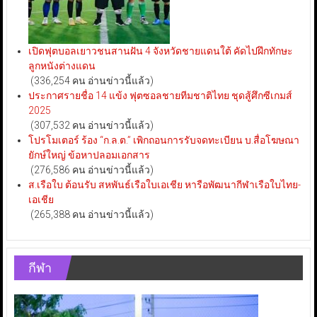
เปิดฟุตบอลเยาวชนสานฝัน 4 จังหวัดชายแดนใต้ คัดไปฝึกทักษะ
ลูกหนังต่างแดน
(336,254 คน อ่านข่าวนี้แล้ว)
ประกาศรายชื่อ 14 แข้ง ฟุตซอลชายทีมชาติไทย ชุดสู้ศึกซีเกมส์
2025
(307,532 คน อ่านข่าวนี้แล้ว)
โปรโมเตอร์ ร้อง “ก.ล.ต.” เพิกถอนการรับจดทะเบียน บ.สื่อโฆษณา
ยักษ์ใหญ่ ข้อหาปลอมเอกสาร
(276,586 คน อ่านข่าวนี้แล้ว)
ส.เรือใบ ต้อนรับ สหพันธ์เรือใบเอเชีย หารือพัฒนากีฬาเรือใบไทย-
เอเชีย
(265,388 คน อ่านข่าวนี้แล้ว)
กีฬา