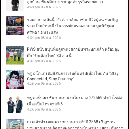
ลูกบ้าน-พันธมิตร ขยายมูลค่าธุรกิจระยะยาว
4:43 pm
08 ส.ค. 2026
รถพยาบาลคันนี้…ยังต้องกลับมาช่วยชีวิตผู้คน ขอเชิญ
ร่วมเป็นส่วนหนึ่งในการซ่อมรถพยาบาล มูลนิธิกุศล
ศรัทธา อ.พระแสง
4:34 pm
08 ส.ค. 2026
PWS สนับสนุนทีมลูกหนังสถาบันพระปกเกล้า พร้อมลุย
ศึก “รักเมืองไทย” 30 ส.ค.นี้
4:32 pm
08 ส.ค. 2026
ทรู x โก๋แก่ เติมสีสันการเริ่มต้นทริปเมืองไทย กับ “Stay
Connected, Stay Crunchy”
4:28 pm
08 ส.ค. 2026
ทรู คอร์ปอเรชั่น รายงานงบไตรมาส 2/2569 ทำกำไรต่อ
เนื่องเป็นไตรมาสที่ 6
4:26 pm
08 ส.ค. 2026
กรมเจ้าท่า เผยแพร่รายงานประจำปี 2568 เชิญชวน
ประชาชนร่วมติดตามผลการดำเนินงาน มุ่งยกระดับการ