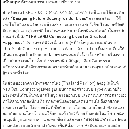
สนับสนุนบริการสุขภาพ
และคณะเข้าร่วมงาน
สำหรับงาน EXPO 2025 OSAKA, KANSAI, JAPAN จัดขึ้นภายใต้แนวคิด
หลัก
“Designing Future Society for Our Lives”
การส่งเสริมการใช้
เทคโนโลยีและนวัตกรรมด้านสุขภาพและการแพทย์เพื่อเป้าหมายชีวิตที่
มีความสุขและสุขภาพดี ใน ส่วนของประเทศไทยมีแนวคิดหลักในการจัด
งานครั้งนี้ คือ
“THAILAND Connecting Lives for Greatest
Happiness”
สร้างสรรค์ชีวิตเพื่อความสุขที่ยิ่งใหญ่ และแนวคิดรอง
Thai-Smile Connecting Happiness World Destination ยิ้มสยามที่ก่อให้
เกิดความสุขเป็นเป้าหมายปลายทางของคนทั่วโลก โดยหยิบยกเรื่องราว
เกี่ยวกับประเทศไทยตั้งแต่ ธรรมชาติ ภูมิปัญญา ศิลปวัฒนธรรม
นวัตกรรม จนถึงศักยภาพและความพร้อมด้านสาธารณสุข มานำเสนอแก่
ผู้ชมจากทั่วโลก
ในส่วนของอาคารนิทรรศการไทย (Thailand Pavilion) ตั้งอยู่ในพื้นที่
A13 โซน Connecting Lives รูปแบบการ ก่อสร้างแบบ Type A หมายถึง
ประเทศที่ได้รับพื้นที่ขนาดใหญ่ มีการออกแบบและดำเนินการก่อสร้างเอง
ทำให้สามารถสะท้อน ถึงเอกลักษณ์และวัฒนธรรม รวมไปถึงศักยภาพ
ของประเทศไทยได้อย่างเต็มที่ ซึ่งตัวอาคารได้ออกแบบโดยนำศิลปะและ
สถาปัตยกรรมไทยโบราณให้ผสานเข้ากับวิธีก่อสร้างสมัยใหม่ ใช้เทคนิค
ย่อมุมที่อยู่บนยอดอาคารมณฑป ซึ่งเป็นลักษณะ
“
ทรงจอมแห
”
เป็นรูปทรง
ของหลังคา และด้วยข้อจำกัดของพื้นที่ตั้งอาคาร ซึ่งมีหน้าแคบและลึก