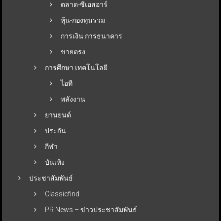
ตลาด-ซีเอสอาร์
หุ้น-กองทุนรวม
การเงิน การธนาคาร
ขายตรง
การศึกษา เทคโนโลยี
ไอที
พลังงาน
ยานยนต์
ประกัน
กีฬา
บันเทิง
ประชาสัมพันธ์
Classicfind
PR News – ข่าวประชาสัมพันธ์