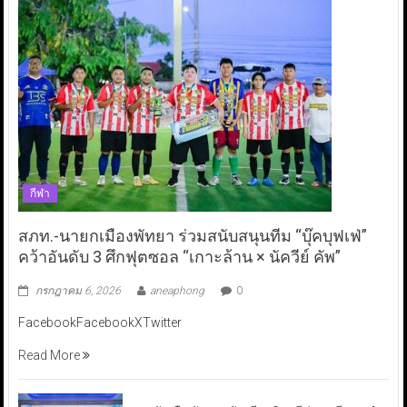
กีฬา
สภท.-นายกเมืองพัทยา ร่วมสนับสนุนทีม “บุ๊คบุฟเฟ่”
คว้าอันดับ 3 ศึกฟุตซอล “เกาะล้าน × นัควีย์ คัพ”
กรกฎาคม 6, 2026
aneaphong
0
FacebookFacebookXTwitter
Read More