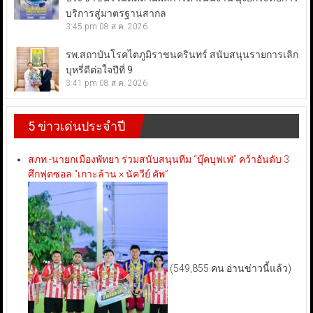
บริการสู่มาตรฐานสากล
3:45 pm
08 ส.ค. 2026
รพ.สถาบันโรคไตภูมิราชนครินทร์ สนับสนุนรายการเลิก
บุหรี่ดีต่อใจปีที่ 9
3:41 pm
08 ส.ค. 2026
5 ข่าวเด่นประจำปี
สภท.-นายกเมืองพัทยา ร่วมสนับสนุนทีม “บุ๊คบุฟเฟ่” คว้าอันดับ 3
ศึกฟุตซอล “เกาะล้าน × นัควีย์ คัพ”
(549,855 คน อ่านข่าวนี้แล้ว)