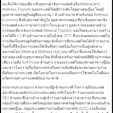
จะเห็นได้ว่าท่องเที่ยวเชิงสุขภาพ-เชิงการแพทย์ หรือ Medical and
Wellness Tourism ของประเทศไทยมีการเติบโตอย่างต่อเนื่อง โดยมี
มูลค่าทางเศรษฐกิจอยู่ที่ประมาณ 1 ล้านล้านบาท สำหรับกลุ่ม Wellness
Economy ซึ่งมีบทบาทสำคัญใน อุตสาหกรรมท่องเที่ยวเชิงสุขภาพ-เชิง
การแพทย์ และเราคาดการณ์ว่าในระยะยาว มูลค่ารวมของตลาดด้าน
การท่องเที่ยวเชิงการแพทย์ (Medical Tourism) ของไทยจะสามารถสร้าง
รายได้ถึง 2.2 ล้านล้านบาท ภายในปี พ.ศ. 2577 ซึ่งจะส่งผลต่อประเทศใน
การเกิดเป็นเศรษฐกิจศักยภาพสูง ดังนั้นการที่ประเทศไทยได้เข้าร่วมงาน
ในครั้งนี้จึงเป็นการแสดงให้เห็นถึงความพร้อมในการเป็นศูนย์กลาง
สุขภาพโลก (Medical & Wellness Hub) บนเวทีโลก ซึ่งจะก่อให้เกิดการ
ขยายตลาดด้านสุขภาพของไทย อีกทั้งส่งเสริมภาพลักษณ์ที่ดีด้านการท่อง
เที่ยว รวมทั้ง Soft Power ด้านต่าง ๆ ของประเทศไทยแก่สายตาชาวญี่ปุ่น
และชาวโลก รวมถึงเป็นการส่งเสริมความสัมพันธ์และขยายความร่วม
มือกับนานาประเทศ เปิดโอกาสในการแลกเปลี่ยนการใช้เทคโนโลยีและ
นวัตกรรมทางการแพทย์กับนานาชาติ
จากการประมาณการ คาดว่าจะมีผู้เข้าชมจากทั่วโลก รวมถึงประเทศ
สมาชิกและองค์กรระหว่างประเทศจากทั่วโลกเข้า ร่วมงานประมาณ
28.2 ล้านคน ซึ่งจากจำนวนผู้เข้าร่วมงานดังกล่าว คาดว่าจะมีประเทศ
กลุ่มเป้าหมายที่ประเทศไทยมุ่งขยายตลาดเศรษฐกิจสุขภาพ ประกอบด้วย
ประเทศญี่ปุ่น, กลุ่มประเทศความร่วมมืออ่าวอาหรับ (GCC) รวมถึงกลุ่ม