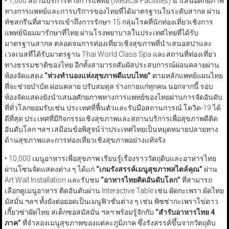
• 1,000 สถานบริการทางการแพทย์ (Medical Facilities) นำเสนอศักยภาพ
ทางการแพทย์และการบริการของไทยที่ได้มาตรฐานในระดับสากล ผ่าน
ทัชสกรีนที่สามารถเข้าถึงการรักษา 15 กลุ่มโรคที่นักท่องเที่ยวเชิงการ
แพทย์นิยมมารักษาที่ไทย ผ่านโรงพยาบาลในประเทศไทยที่ได้รับ
มาตรฐานสากล ตลอดจนการท่องเที่ยวเชิงสุขภาพที่นำเสนอสปาและ
เวลเนสที่ได้รับมาตรฐาน Thai World Class Spa และสถานที่ท่องเที่ยว
ทางธรรมชาติของไทย อีกทั้งสามารถสัมผัสประสบการณ์ผ่อนคลายผ่าน
ห้องจัดแสดง
“
ท่วงทำนองแห่งสุขภาพดีแบบไทย
”
ตามหลักแพทย์แผนไทย
ที่จะช่วยบำบัด ผ่อนคลาย ปรับสมดุล ร่างกายแก่ทุกคน นอกจากนี้ รอบ
ห้องจัดแสดงยังนำเสนอศักยภาพทางการแพทย์ของไทยผ่านการจัดอันดับ
ที่ทั่วโลกยอมรับเช่น ประเทศที่ฟื้นตัวและรับมือสถานการณ์ โควิด-19 ได้
ดีที่สุด ประเทศที่มีกิจกรรมเชิงสุขภาพและสถานบริการเพื่อสุขภาพดีติด
อันดับโลก ฯลฯ เสมือนข้อพิสูจน์ว่าประเทศไทยเป็นหมุดหมายปลายทาง
ด้านสุขภาพและการท่องเที่ยวเชิงสุขภาพอย่างแท้จริง
• 10,000 เมนูอาหารเพื่อสุขภาพ เรียนรู้เรื่องราววัตถุดิบและอาหารไทย
ผ่านโซนจัดแสดงต่าง ๆ ได้แก่
“
เกมรังสรรค์เมนูสุขภาพสไตล์คุณ
”
ผ่าน
Art Wall Installation และรับชม
“
อาหารไทยติดอันดับโลก
”
ที่สามารถ
เลือกดูเมนูอาหาร ติดอันดับผ่าน Interactive Table เช่น ผัดกะเพรา ผัดไทย
มัสมั่น ฯลฯ ทั้งยังต่อยอดเป็นเมนูฟิวชั่นต่าง ๆ เช่น พิซซ่ากะเพราไข่ดาว
เกี๊ยวซ่าผัดไทย สเต็กซอสมัสมั่น ฯลฯ พร้อมรู้จักกับ
“
สำรับอาหารไทย 4
ภาค
”
ที่จำลองเมนูสุขภาพของแต่ละภูมิภาค ซึ่งรังสรรค์ขึ้นจากวัตถุดิบ