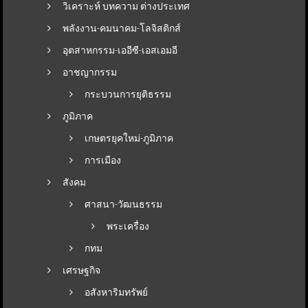
วิเคราะห์ บทความ ต่างประเทศ
พลังงาน-คมนาคม-โลจิสติกส์
อุตสาหกรรม-เออีซี-เอสเอมอี
อาชญากรรม
กระบวนการยุติธรรม
ภูมิภาค
เกษตรยุคใหม่-ภูมิภาค
การเมือง
สังคม
ศาสนา-วัฒนธรรม
พระเครื่อง
กทม
เศรษฐกิจ
อสังหาริมทรัพย์