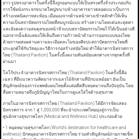
ยาว รูปทรงอาคารในครั้งนี้จึงถูกออกแบบให้เป็นทรงครึ่งจั่วประกอบกับ
การใช้ผนังกระจกขนาดใหญ่ขนาบข้างอาคารยาวตลอดแนวเป็นการ
สร้างเทคนิคภาทสะท้อน เมื่อมองจากด้านหน้าทางเข้าหลักทำให้เห็น
ความเป็นสถาปัตยกรรมไทยที่สมบูรณ์แบบ สร้างความโดดเด่นสะดุดตา
และยังคงความสมดุลของหน้าจั่วแบบสถาปัตยกรรมไทยไว้ได้เป็นอย่างดี
นอกจากนั้นยังแสดงให้เห็นถึงความก้าวหน้าด้านการออกแบบของไทย
ด้วยการผสมผสานความละเมียดละไมของศิลปะสถาปัตยกรรมไทยที่
ประยุกต์ใช้กับวัสดุและวิธีการก่อสร้างสมัยใหม่ ทำให้อาคารนิทรรศการ
ไทย (Thailand Pavition) ในครั้งนี้งดงามทันสมัยแตกต่างจากทุกครั้งที่
ผ่านมา
โลโก้ประจำอาคารนิทรรศการไทย (Thailand Pavilion) ในครั้งนี้คือ
เฉลว ที่มีแนวความคิดมาจากเฉลวไม้จักสานที่ปักบนหม้อยา อันเป็น
สัญลักษณ์ของการแพทย์แผนไทยตั้งแต่อดีตสืบทอดมาจนถึงปัจจุบัน โดย
สื่อความหมายถึงภูมิปัญญาไทยในการดูแลใส่ใจด้านสุขภาพ
ภายในอาคารนิทรรศการไทย (Thailand Pavilion) ได้มีการจัดแสดง
นิทรรศการ จาก 1 สู่ 1,000,000 ที่จะนำประเทศไทยมุ่งสู่การเป็น
ศูนย์กลางสุขภาพโลก (Medical and Wellness Hub) ประกอบด้วย
• 1 หมุดหมายสุขภาพโลก (World’s destination for healthcare and
wellness) ปักหมุดอาคารนิทรรศการไทย ร่วมทำสัญลักษณ์ถ่ายภาพเช็ค