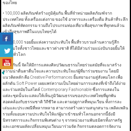
ของไทย
• 100,000 ผลิตภัณฑ์สร้างภูมิคุ้มกัน พื้นที่จำหน่ายผลิตภัณฑ์จาก
ประเทศไทย ทั้งเครื่องแต่งกาย ของใช้ อาหารและเครื่องดื่ม สินค้าที่ระลึก
ผลิตภัณฑ์หัตถกรรม รวมถึงโปรแกรมท่องเที่ยวเพื่อสุขภาพ ที่ทุกคนล้วน
เข้าถึงสุขภาพดีในแบบไทยๆได้
• 1,000,000 รอยยิ้มแห่งความประทับใจ พื้นที่รวบรวมล้านความรู้สึก
ประทับใจทั้งชาวไทยและชาวต่างชาติ ที่ได้มีส่วนร่วมแบ่งปันรอยยิ้มให้
กับคนทั่วโลก
พร้อมกันนี้ จัดให้มีการแสดงศิลปวัฒนธรรมไทยร่วมสมัยที่จะมาสร้าง
ความน่าตื่นตาตื่นใจและความประทับใจแก่ผู้ที่มาร่วมชมงาน โดยมี
แนวคิดหลัก คือ Creative Performances ยิ้มสยามงามสู่สังคมโลก เพื่อ
ผลักดัน Soft Power เผยแพร่ความเป็นไทยผ่านการแสดงที่เข้าถึงได้ง่าย
และร่วมสมัยในสไตล์ Contemporary Fashionable ซึ่งการแสดงใน
แต่ละชุดนั้นจะแสดงให้เห็นภูมิวัฒนธรรมของประเทศไทยที่ผูกพัน
สอดคล้องกับธรรมชาติ วิถีชีวิต และตามฤดูกาลที่หมุนเวียน ทั้งการละ
เล่นและประเพณีที่หลากหลาย สามารถสร้างความสนุกสนาน เพลิดเพลิน
รวมทั้งมอบความประทับใจให้แก่ผู้มาเข้าชมทั่วโลกนอกจากนี้ยังมี
นิทรรศการและกิจกรรมพิเศษต่าง ๆ จากหน่วยงานพันธมิตรทั้งภาครัฐ
และเอกชนผลัดเปลี่ยนหมุนเวียนมาร่วมจัด กิจกรรมตลอดการจัดงาน