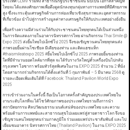
ประเทศ CLMV รวมทั้ง สาธารณรัฐประชาชนจีน นับเป็นโอกาสสำคัญที่
ไทยจะได้แสดงศักยภาพเพื่อดึงดูดนักลงทุนกลุ่มทางการแพทย์ที่มีศักยภาพ
สูง ซึ่งจะกระตุ้นเศรษฐกิจด้านการท่องเที่ยวเชิงสุขภาพและอุตสาหกรรม
ที่เกี่ยวข้อง นำไปสู่การสร้างมูลค่าทางเศรษฐกิจให้กับประเทศอย่างยั่งยืน
เพื่อสร้างความมีส่วนร่วมให้กับประชาชนคนไทยทุกคนได้เป็นส่วนหนึ่ง
ในการจัดแสดงภายในอาคารนิทรรศการไทย ผ่านกิจกรรม Thai Smile @
Expo 2025 ส่งยิ้มไทยไปเอ็กซ์โป 2025 จึงขอเชิญชวนคนไทยทุกคนส่ง
ภาพรอยยิ้มผ่านโซเชียล มีเดียของท่าน และติดแฮชแท็ก
#thaismileatexpo 2025 #ยิ้มไทยไปเอ็กซ์โป 2025 ภาพรอยยิ้มของท่าน
ใดที่มีจำนวนยอดไลค์มากที่สุด จะได้รับรางวัลใหญ่ตั๋วเครื่องบินไปกลับ
กรุงเทพฯ โอซากา พร้อมทัวร์สุดพิเศษในงาน EXPO 2025 จำนวน 2 ที่นั่ง
โดยสามารถร่วมกิจกรรมได้ตั้งแต่วันที่ 5 กุมภาพันธ์ – 5 มีนาคม 2568 ดู
รายละเอียดเพิ่มเติมได้ที่ Facebook: Thailand Pavilion World Expo
2025
การเข้าร่วมงานในครั้งนี้ ถือเป็นโอกาสครั้งสำคัญของประเทศไทยใน
งานระดับโลกที่จะได้โชว์ศักยภาพของประเทศไทยรวมถึงการนำ
สถาปัตยกรรม ศิลปวัฒนธรรม มนต์เสน่ห์ของประเทศไทย และความ
พร้อมด้านการแพทย์และสาธารณสุขไปเผยแพร่สู่สายตาชาวโลก จึงขอ
เชิญชวนคนไทยทุกคนร่วมภาคภูมิใจ ร่วมเผยแพร่ประชาสัมพันธ์ และไป
เยี่ยมชมอาคาร นิทรรศการไทย (Thailand Pavilion) ในงาน EXPO 2025