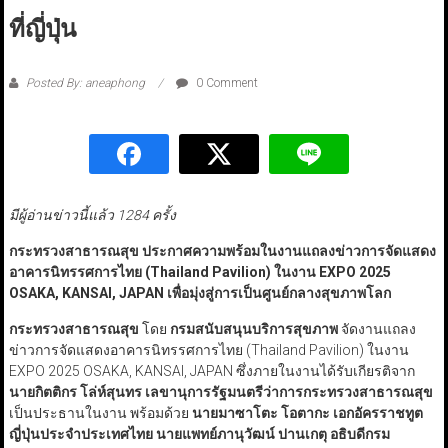
ที่ญี่ปุ่น
Posted By: aneaphong
0 Comment
มีผู้อ่านข่าวนี้แล้ว 1284 ครั้ง
กระทรวงสาธารณสุข ประกาศความพร้อมในงานแถลงข่าวการ
จัดแสดง
อาคารนิทรรศการไทย
(
Thailand Pavilion) ในงาน EXPO 2025
OSAKA, KANSAI, JAPAN เพื่อมุ่ง
สู่การเป็นศูนย์กลางสุขภาพโลก
กระทรวงสาธารณสุข
โดย
กรมสนับสนุนบริการสุขภาพ
จัดงานแถลง
ข่าวการจัดแสดงอาคารนิทรรศการไทย (Thailand Pavilion) ในงาน
EXPO 2025 OSAKA, KANSAI, JAPAN ซึ่งภายในงานได้รับเกียรติจาก
นายกิตติกร โล่ห์สุนทร เลขานุการรัฐมนตรีว่าการกระทรวงสาธารณสุข
เป็นประธานในงาน พร้อมด้วย
นายมาซาโตะ โอตากะ เอกอัครราชทูต
ญี่ปุ่นประจำประเทศไทย นายแพทย์ภานุวัฒน์ ปานเกตุ อธิบดีกรม