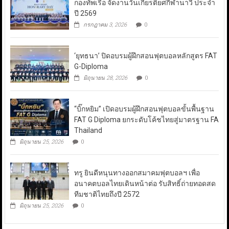
กองทัพเรือ จัดงานวันเกียรติยศกีฬานาวี ประจำ
ปี 2569
กรกฎาคม 3, 2026
0
‘ยุทธนา’ ปิดอบรมผู้ฝึกสอนฟุตบอลหลักสูตร FAT
G-Diploma
มิถุนายน 28, 2026
0
“บิ๊กหยิม” เปิดอบรมผู้ฝึกสอนฟุตบอลขั้นพื้นฐาน
FAT G Diploma ยกระดับโค้ชไทยสู่มาตรฐาน FA
Thailand
มิถุนายน 25, 2026
0
ทรู ยินดีหนุนทางออกสมาคมฟุตบอลฯ เพื่อ
อนาคตบอลไทยเดินหน้าต่อ รับสิทธิ์ถ่ายทอดสด
ทีมชาติไทยถึงปี 2572
มิถุนายน 25, 2026
0