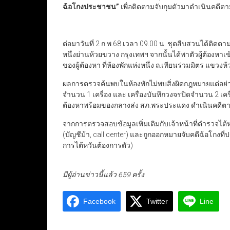
ฉ้อโกงประชาชน”
เพื่อติดตามจับกุมตัวมาดำเนินคดี
ต่อมาวันที่ 2 ก.พ.68 เวลา 09.00 น. ชุดสืบสวนได้ติดตาม
หนึ่งย่านห้วยขวาง กรุงเทพฯ จากนั้นได้พาตัวผู้ต้องหาเ
ของผู้ต้องหา ที่ห้องพักแห่งหนึ่ง ถ.เทียนร่วมมิตร แขว
ผลการตรวจค้นพบในห้องพักไม่พบสิ่งผิดกฎหมายแต่อย่างใ
จำนวน 1 เครื่อง และ เครื่องบันทึกวงจรปิดจำนวน 2 เครื่
ต้องหาพร้อมของกลางส่ง สภ.พระประแดง ดำเนินคดี
จากการตรวจสอบข้อมูลเพิ่มเติมกับเจ้าหน้าที่ตำรวจไต้ห
(บัญชีม้า, call center) และถูกออกหมายจับคดีฉ้อโกงที่ปร
การไต้หวันต้องการตัว)
มีผู้อ่านข่าวนี้แล้ว 659 ครั้ง
Facebook
Twitter
Line