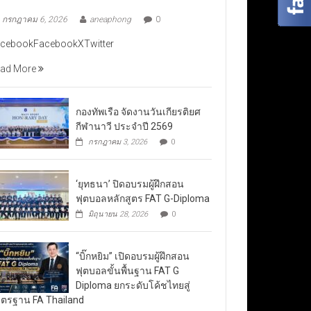
กรกฎาคม 6, 2026
aneaphong
0
cebookFacebookXTwitter
ad More
กองทัพเรือ จัดงานวันเกียรติยศ
กีฬานาวี ประจำปี 2569
กรกฎาคม 3, 2026
0
‘ยุทธนา’ ปิดอบรมผู้ฝึกสอน
ฟุตบอลหลักสูตร FAT G-Diploma
มิถุนายน 28, 2026
0
“บิ๊กหยิม” เปิดอบรมผู้ฝึกสอน
ฟุตบอลขั้นพื้นฐาน FAT G
Diploma ยกระดับโค้ชไทยสู่
ตรฐาน FA Thailand