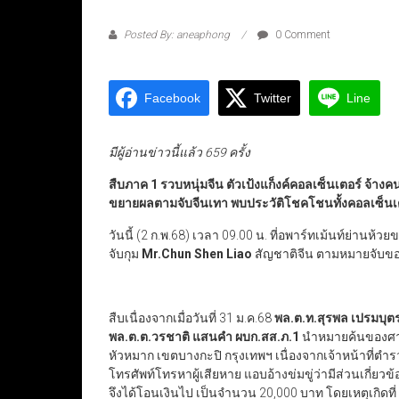
Posted By: aneaphong
0 Comment
Facebook
Twitter
Line
มีผู้อ่านข่าวนี้แล้ว 659 ครั้ง
สืบภาค 1 รวบหนุ่มจีน ตัวเป้งแก็งค์คอลเซ็นเตอร์ จ้าง
ขยายผลตามจับจีนเทา พบประวัติโชคโชนทั้งคอลเซ็นเต
วันนี้ (2 ก.พ.68) เวลา 09.00 น. ที่อพาร์ทเม้นท์ย่านห้ว
จับกุม
Mr.Chun Shen Liao
สัญชาติจีน ตามหมายจับข
สืบเนื่องจากเมื่อวันที่ 31 ม.ค.68
พล.ต.ท.สุรพล เปรมบุต
พล.ต.ต.วรชาติ แสนคำ ผบก.สส.ภ.1
นำหมายค้นของศา
หัวหมาก เขตบางกะปิ กรุงเทพฯ เนื่องจากเจ้าหน้าที่
โทรศัพท์โทรหาผู้เสียหาย แอบอ้างข่มขู่ว่ามีส่วนเกี่ย
จึงได้โอนเงินไป เป็นจำนวน 20,000 บาท โดยเหตุเกิด