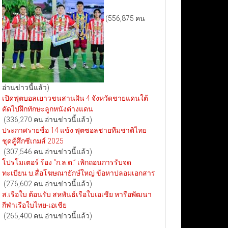
(556,875 คน
อ่านข่าวนี้แล้ว)
เปิดฟุตบอลเยาวชนสานฝัน 4 จังหวัดชายแดนใต้
คัดไปฝึกทักษะลูกหนังต่างแดน
(336,270 คน อ่านข่าวนี้แล้ว)
ประกาศรายชื่อ 14 แข้ง ฟุตซอลชายทีมชาติไทย
ชุดสู้ศึกซีเกมส์ 2025
(307,546 คน อ่านข่าวนี้แล้ว)
โปรโมเตอร์ ร้อง “ก.ล.ต.” เพิกถอนการรับจด
ทะเบียน บ.สื่อโฆษณายักษ์ใหญ่ ข้อหาปลอมเอกสาร
(276,602 คน อ่านข่าวนี้แล้ว)
ส.เรือใบ ต้อนรับ สหพันธ์เรือใบเอเชีย หารือพัฒนา
กีฬาเรือใบไทย-เอเชีย
(265,400 คน อ่านข่าวนี้แล้ว)