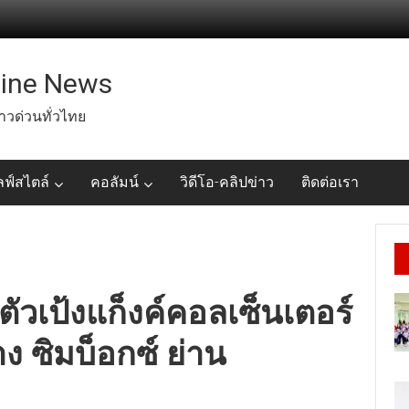
line News
่าวด่วนทั่วไทย
ลฟ์สไตล์
คอลัมน์
วิดีโอ-คลิปข่าว
ติดต่อเรา
ตัวเป้งแก็งค์คอลเซ็นเตอร์
ง ซิมบ็อกซ์ ย่าน