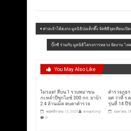
Post
ศาลเจ้าไต้ฮงกง มูลนิธิป่อเต็กตึ๊ง จัดพิธีจุดเทียนเ
navigation
บิ๊กซี ร่วมกับ มูลนิธิโครงการหลวง จัดงาน “เทศ
You May Also Like
ไม่รอด! สืบน.1 รวบพม่าขน
ตำรวจภูธรอ
กะหล่ำปีซุกไอซ์ 300 กก. ยาบ้า
ยศ ว่าที่ ร
2.4 ล้านเม็ด ตบตาตำรวจ
รุ่นที่ 14 ปี’
พฤศจิกายน 13, 2025
aneaphong
เมษายน 18
0