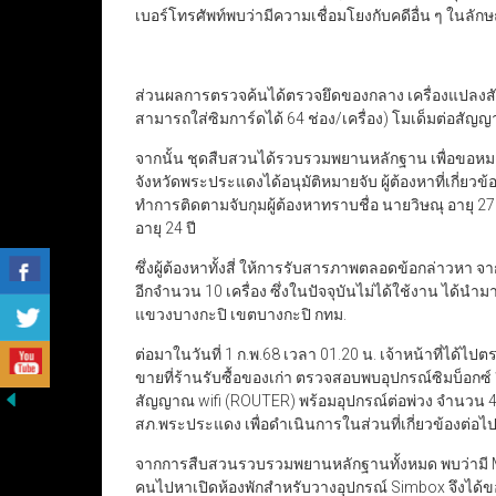
เบอร์โทรศัพท์พบว่ามีความเชื่อมโยงกับคดีอื่น ๆ ในล
ส่วนผลการตรวจค้นได้ตรวจยึดของกลาง เครื่องแปลงสัญ
สามารถใส่ซิมการ์ดได้ 64 ช่อง/เครื่อง)
โมเด็มต่อสัญญา
จากนั้น ชุดสืบสวนได้รวบรวมพยานหลักฐาน เพื่อขอหมาย
จังหวัดพระประแดงได้อนุมัติหมายจับ ผู้ต้องหาที่เกี่ยว
ทำการติดตามจับกุมผู้ต้องหาทราบชื่อ นายวิษณุ อายุ 27 ป
อายุ 24 ปี
ซึ่งผู้ต้องหาทั้งสี่ ให้การรับสารภาพตลอดข้อกล่าวหา จา
อีกจำนวน 10 เครื่อง ซึ่งในปัจจุบันไม่ได้ใช้งาน ได้นำม
แขวงบางกะปิ เขตบางกะปิ กทม.
ต่อมาในวันที่ 1 ก.พ.68 เวลา 01.20 น. เจ้าหน้าที่ได้ไ
ขายที่ร้านรับซื้อของเก่า ตรวจสอบพบอุปกรณ์ซิมบ็อกซ์
สัญญาณ wifi (ROUTER) พร้อมอุปกรณ์ต่อพ่วง จำนวน 4
สภ.พระประแดง เพื่อดำเนินการในส่วนที่เกี่ยวข้องต่อไ
จากการสืบสวนรวบรวมพยานหลักฐานทั้งหมด พบว่ามี Mr.Chu
คนไปหาเปิดห้องพักสำหรับวางอุปกรณ์ Simbox จึงได้