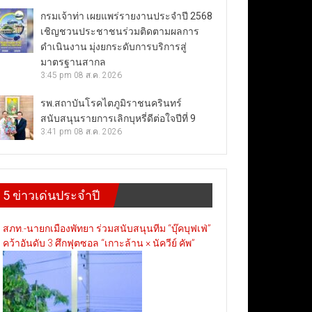
กรมเจ้าท่า เผยแพร่รายงานประจำปี 2568
เชิญชวนประชาชนร่วมติดตามผลการ
ดำเนินงาน มุ่งยกระดับการบริการสู่
มาตรฐานสากล
3:45 pm
08 ส.ค. 2026
รพ.สถาบันโรคไตภูมิราชนครินทร์
สนับสนุนรายการเลิกบุหรี่ดีต่อใจปีที่ 9
3:41 pm
08 ส.ค. 2026
5 ข่าวเด่นประจำปี
สภท.-นายกเมืองพัทยา ร่วมสนับสนุนทีม “บุ๊คบุฟเฟ่”
คว้าอันดับ 3 ศึกฟุตซอล “เกาะล้าน × นัควีย์ คัพ”