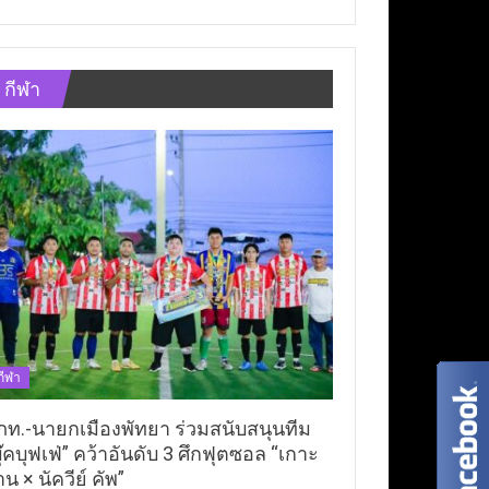
กีฬา
กีฬา
ภท.-นายกเมืองพัทยา ร่วมสนับสนุนทีม
ุ๊คบุฟเฟ่” คว้าอันดับ 3 ศึกฟุตซอล “เกาะ
าน × นัควีย์ คัพ”