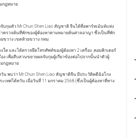
ตามกฎหมาย
จับกุมตัว Mr.Chun Shen Liao สัญชาติ จีนได้ที่อพาร์ทเม้นท์แห่ง
ข้าตรวจค้นที่พักของผู้ต้องหาตามหมายค้นศาลอาญา ซึ่งเป็นที่พัก
งห้วยขวาง เขตห้วยขวาง กทม.
ด และได้ตรวจยึดโทรศัพท์ของผู้ต้องหา 2 เครื่อง ,คอมพิวเตอร์
อง เพื่อสืบสวนขยายผลจับกุมผู้เกี่ยวข้องต่อไปจากนั้นนำตัวผู้
ตามกฎหมาย
วัน พบว่า Mr.Chun Shen Liao สัญชาติจีน มีประวัติคดีฉ้อโกง
ะเทศไต้หวัน เมื่อวันที่ 11 มกราคม 2568 (ซึ่งเป็นผู้ต้องหาที่ทาง