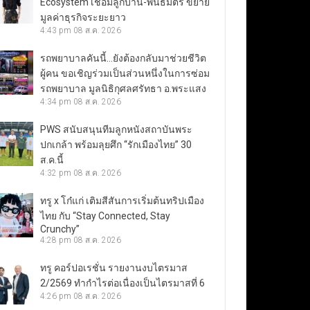
Ecosystem เชื่อมลูกบ้าน-พันธมิตร ขยาย
มูลค่าธุรกิจระยะยาว
4:43 pm
08 ส.ค. 2026
รถพยาบาลคันนี้…ยังต้องกลับมาช่วยชีวิต
ผู้คน ขอเชิญร่วมเป็นส่วนหนึ่งในการซ่อม
รถพยาบาล มูลนิธิกุศลศรัทธา อ.พระแสง
4:34 pm
08 ส.ค. 2026
PWS สนับสนุนทีมลูกหนังสถาบันพระ
ปกเกล้า พร้อมลุยศึก “รักเมืองไทย” 30
ส.ค.นี้
4:32 pm
08 ส.ค. 2026
ทรู x โก๋แก่ เติมสีสันการเริ่มต้นทริปเมือง
ไทย กับ “Stay Connected, Stay
Crunchy”
4:28 pm
08 ส.ค. 2026
ทรู คอร์ปอเรชั่น รายงานงบไตรมาส
2/2569 ทำกำไรต่อเนื่องเป็นไตรมาสที่ 6
4:26 pm
08 ส.ค. 2026