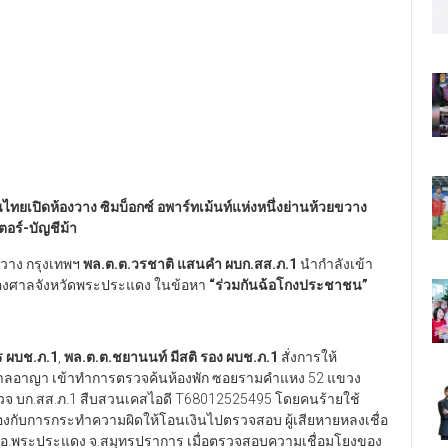
คนไทยเปิดห้องวาง ซิมบ็อกซ์
อพาร์ทเม้นท์แห่งหนึ่งย่านห้วยขวาง
อร์-บัญชีม้า
ยขวาง กรุงเทพฯ
พล.ต.ต.วรชาติ แสนคำ ผบก.สส.ภ.1
นำกำลังเข้า
องศาลจังหวัดพระประแดง ในข้อหา
“ร่วมกันฉ้อโกงประชาชน”
ร ผบช.ภ.1
,
พล.ต.ต.ชยานนท์ มีสติ รอง ผบช.ภ.1
สั่งการให้
ลอาญา เข้าทำการตรวจค้นห้องพัก ซอยรามคำแหง 52 แขวง
ตำรวจ บก.สส.ภ.1 สืบสวนเคสไอดี T68012525495 โดยคนร้ายใช้
วข้องกับการกระทำความผิดให้โอนเงินไปตรวจสอบ ผู้เสียหายหลงเชื่อ
ที่ อ.พระประแดง จ.สมุทรปราการ เมื่อตรวจสอบความเชื่อมโยงของ