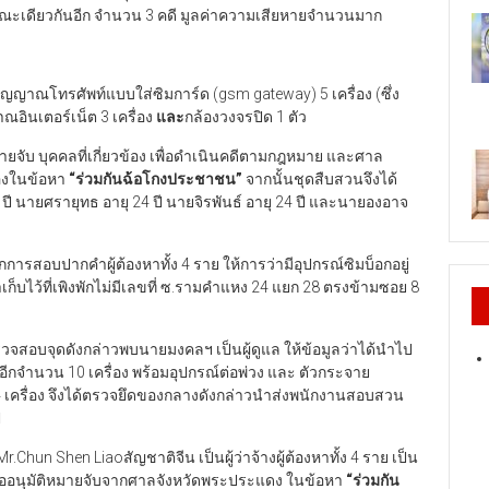
ักษณะเดียวกันอีก จำนวน 3 คดี มูลค่าความเสียหายจำนวนมาก
ญาณโทรศัพท์แบบใส่ซิมการ์ด (gsm gateway) 5 เครื่อง (ซึ่ง
ณอินเตอร์เน็ต 3 เครื่อง
และ
กล้องวงจรปิด 1 ตัว
จับ บุคคลที่เกี่ยวข้อง เพื่อดำเนินคดีตามกฎหมาย และศาล
ข้องในข้อหา
“
ร่วมกันฉ้อโกงประชาชน
”
จากนั้นชุดสืบสวนจึงได้
ี นายศรายุทธ อายุ 24 ปี นายจิรพันธ์ อายุ 24 ปี
และนายองอาจ
กการสอบปากคำผู้ต้องหาทั้ง 4 ราย ให้การว่ามีอุปกรณ์ซิมบ็อกอยู่
าเก็บไว้ที่เพิงพักไม่มีเลขที่ ซ.รามคำแหง 24 แยก 28 ตรงข้ามซอย 8
ปตรวจสอบจุดดังกล่าวพบนายมงคลฯ เป็นผู้ดูแล ให้ข้อมูลว่าได้นำไป
 อีกจำนวน 10 เครื่อง พร้อมอุปกรณ์ต่อพ่วง และ ตัวกระจาย
 เครื่อง จึงได้ตรวจยึดของกลางดังกล่าวนำส่งพนักงานสอบสวน
ป
n Shen Liaoสัญชาติจีน เป็นผู้ว่าจ้างผู้ต้องหาทั้ง 4 ราย เป็น
ขออนุมัติหมายจับจากศาลจังหวัดพระประแดง ในข้อหา
“ร่วมกัน