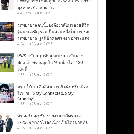
Ecosystem เชื่อมลูกบ้าน-พันธมิตร ขยาย
มูลค่าธุรกิจระยะยาว
4:43 pm
08 ส.ค. 2026
รถพยาบาลคันนี้…ยังต้องกลับมาช่วยชีวิต
ผู้คน ขอเชิญร่วมเป็นส่วนหนึ่งในการซ่อม
รถพยาบาล มูลนิธิกุศลศรัทธา อ.พระแสง
4:34 pm
08 ส.ค. 2026
PWS สนับสนุนทีมลูกหนังสถาบันพระ
ปกเกล้า พร้อมลุยศึก “รักเมืองไทย” 30
ส.ค.นี้
4:32 pm
08 ส.ค. 2026
ทรู x โก๋แก่ เติมสีสันการเริ่มต้นทริปเมือง
ไทย กับ “Stay Connected, Stay
Crunchy”
4:28 pm
08 ส.ค. 2026
ทรู คอร์ปอเรชั่น รายงานงบไตรมาส
2/2569 ทำกำไรต่อเนื่องเป็นไตรมาสที่ 6
4:26 pm
08 ส.ค. 2026