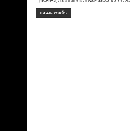
บันทึกชื่อ, อีเมล และชื่อเว็บไซต์ของฉันบนเบราว์เซ