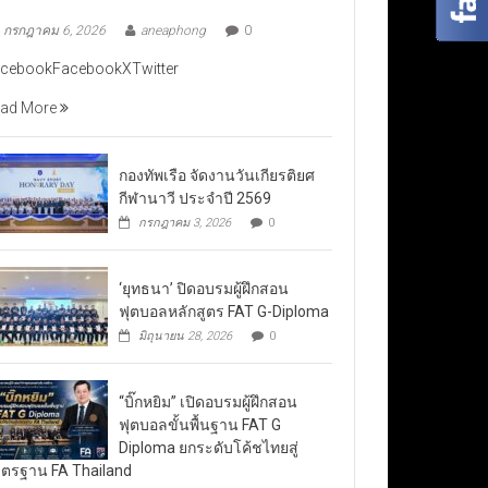
กรกฎาคม 6, 2026
aneaphong
0
cebookFacebookXTwitter
ad More
กองทัพเรือ จัดงานวันเกียรติยศ
กีฬานาวี ประจำปี 2569
กรกฎาคม 3, 2026
0
‘ยุทธนา’ ปิดอบรมผู้ฝึกสอน
ฟุตบอลหลักสูตร FAT G-Diploma
มิถุนายน 28, 2026
0
“บิ๊กหยิม” เปิดอบรมผู้ฝึกสอน
ฟุตบอลขั้นพื้นฐาน FAT G
Diploma ยกระดับโค้ชไทยสู่
ตรฐาน FA Thailand