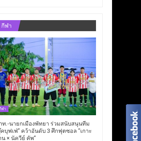
กีฬา
กีฬา
ภท.-นายกเมืองพัทยา ร่วมสนับสนุนทีม
ุ๊คบุฟเฟ่” คว้าอันดับ 3 ศึกฟุตซอล “เกาะ
าน × นัควีย์ คัพ”