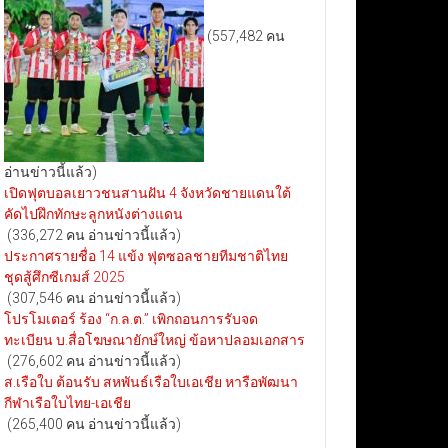
(557,482 คน
อ่านข่าวนี้แล้ว)
เปิดฟุตบอลเยาวชนสานฝัน 4 จังหวัดชายแดนใต้
คัดไปฝึกทักษะลูกหนังต่างแดน
(336,272 คน อ่านข่าวนี้แล้ว)
ประกาศรายชื่อ 14 แข้ง ฟุตซอลชายทีมชาติไทย
ชุดสู้ศึกซีเกมส์ 2025
(307,546 คน อ่านข่าวนี้แล้ว)
โปรโมเตอร์ ร้อง “ก.ล.ต.” เพิกถอนการรับจด
ทะเบียน บ.สื่อโฆษณายักษ์ใหญ่ ข้อหาปลอมเอกสาร
(276,602 คน อ่านข่าวนี้แล้ว)
ส.เรือใบ ต้อนรับ สหพันธ์เรือใบเอเชีย หารือพัฒนา
กีฬาเรือใบไทย-เอเชีย
(265,400 คน อ่านข่าวนี้แล้ว)