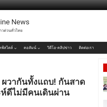
line News
่าวด่วนทั่วไทย
ลฟ์สไตล์
คอลัมน์
วิดีโอ-คลิปข่าว
ติดต่อเรา
 ผวากันทั้งแถบ! กันสาด
์ดีไม่มีคนเดินผ่าน