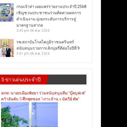
กรมเจ้าท่า เผยแพร่รายงานประจำปี 2568
เชิญชวนประชาชนร่วมติดตามผลการ
ดำเนินงาน มุ่งยกระดับการบริการสู่
มาตรฐานสากล
3:45 pm
08 ส.ค. 2026
รพ.สถาบันโรคไตภูมิราชนครินทร์
สนับสนุนรายการเลิกบุหรี่ดีต่อใจปีที่ 9
3:41 pm
08 ส.ค. 2026
5 ข่าวเด่นประจำปี
สภท.-นายกเมืองพัทยา ร่วมสนับสนุนทีม “บุ๊คบุฟเฟ่”
คว้าอันดับ 3 ศึกฟุตซอล “เกาะล้าน × นัควีย์ คัพ”