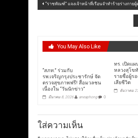
Post
“ราชทัณฑ์” แจงเจ้าหน้าที่เรือนจำทำร้ายร่างกายผู้
navigation
You May Also Like
ทร. เปิดแผ
หลวงสุโขทั
“สภท.” ร่วมกับ
รายชื่อผู้
รพ.เจริญกรุงประชารักษ์ จัด
เสียชีวิต
ตรวจสุขภาพฟรี! สื่อมวลชน
เนื่องใน “วันนักข่าว”
ธันวาคม 2
มีนาคม 8, 2026
aneaphong
0
ใส่ความเห็น