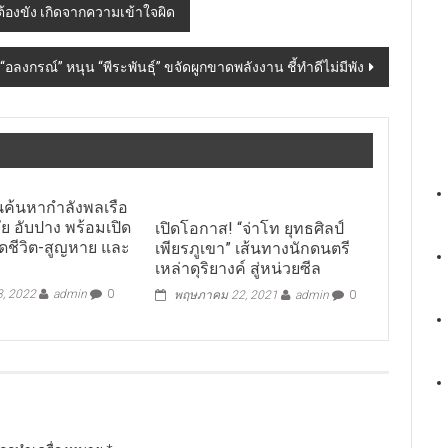
ต้องขัง เกิดจากความเข้าใจผิด
“อลงกรณ์” หนุน “พีระพันธุ์” ขจัดผูกขาดพลังงาน ชี้ทำดีไม่มีพัง
นค้นหากำลังพลเรือ
ย อับปาง พร้อมเปิด
เปิดโอกาส! “จ่าโท ยุทธศิลป์
รอดชีวิต-สูญหาย และ
เพียรภูเขา” เส้นทางนักดนตรี
เหล่าดุริยางค์ สู่หน่วยซีล
3, 2022
admin
0
พฤษภาคม 22, 2021
admin
0