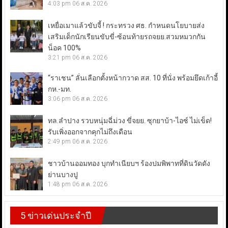
4:03 pm
06 ส.ค. 2026
เหยื่อเมาแล้วขับจี้ ! กระทรวง ศธ. กำหนดนโยบายส่ง
เสริมเด็กนักเรียนขับขี่-ซ้อนท้ายรถจยย.สวมหมวกกัน
น็อค 100%
3:21 pm
06 ส.ค. 2026
“ราเชน” ลั่นเลือกตั้งหน้ากวาด สส. 10 ที่นั่ง พร้อมยึดเก้าอี้
กห.-มท.
3:06 pm
06 ส.ค. 2026
ทล.ลำปาง รวบหนุ่มฉี่ม่วง ขี่จยย. ซุกยาบ้า-ไอซ์ ไม่เข็ด!
รับเพิ่งออกจากคุกไม่ถึงเดือน
2:49 pm
06 ส.ค. 2026
ชาวบ้านออมทอง บุกทำเนียบฯ ร้องปมพิพาทที่ดินวัดดัง
ย่านบางปู
1:48 pm
06 ส.ค. 2026
5 ข่าวเด่นประจำปี