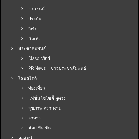
ยานยนต์
ประกัน
กีฬา
บันเทิง
ประชาสัมพันธ์
Classicfind
PR News – ข่าวประชาสัมพันธ์
ไลฟ์สไตล์
ท่องเที่ยว
แฟชั่นโซไซตี้-ดูดวง
สุขภาพ-ความงาม
อาหาร
ช้อป-ชิม-ชิล
คอลัมน์