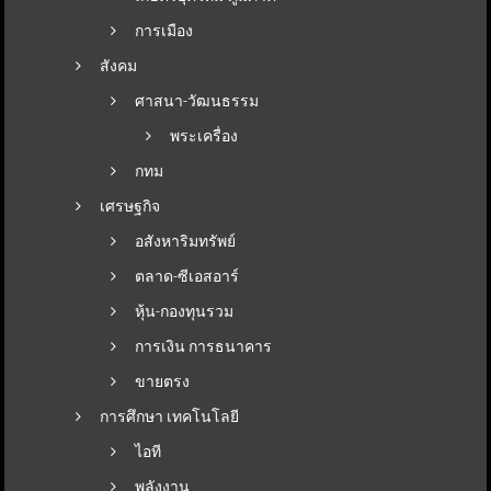
การเมือง
สังคม
ศาสนา-วัฒนธรรม
พระเครื่อง
กทม
เศรษฐกิจ
อสังหาริมทรัพย์
ตลาด-ซีเอสอาร์
หุ้น-กองทุนรวม
การเงิน การธนาคาร
ขายตรง
การศึกษา เทคโนโลยี
ไอที
พลังงาน