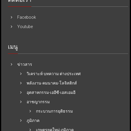
Facebook
Youtube
เมนู
ข่าวสาร
วิเคราะห์ บทความ ต่างประเทศ
พลังงาน-คมนาคม-โลจิสติกส์
อุตสาหกรรม-เออีซี-เอสเอมอี
อาชญากรรม
กระบวนการยุติธรรม
ภูมิภาค
เกษตรยุคใหม่-ภูมิภาค