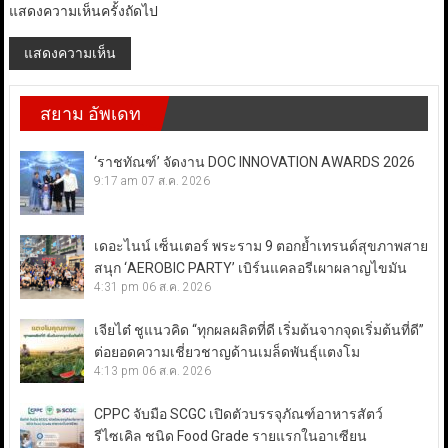
แสดงความเห็นครั้งถัดไป
สยาม อัพเดท
‘ราชทัณฑ์’ จัดงาน DOC INNOVATION AWARDS 2026
9:17 am
07 ส.ค. 2026
เดอะไนน์ เซ็นเตอร์ พระราม 9 ตอกย้ำเทรนด์สุขภาพสาย
สนุก ‘AEROBIC PARTY’ เบิร์นแคลอรีเผาผลาญไขมัน
4:31 pm
06 ส.ค. 2026
เจียไต๋ ชูแนวคิด “ทุกผลผลิตที่ดี เริ่มต้นจากจุดเริ่มต้นที่ดี”
ต่อยอดความเชี่ยวชาญด้านเมล็ดพันธุ์แตงโม
4:13 pm
06 ส.ค. 2026
CPPC จับมือ SCGC เปิดตัวบรรจุภัณฑ์อาหารสัตว์
รีไซเคิล ชนิด Food Grade รายแรกในอาเซียน