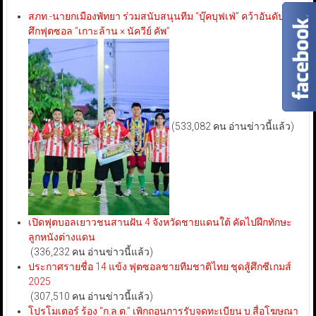
สภท.-นายกเมืองพัทยา ร่วมสนับสนุนทีม “บุ๊คบุฟเฟ่” คว้าอันดับ 3
ศึกฟุตซอล “เกาะล้าน × นัควีย์ คัพ”
(533,082 คน อ่านข่าวนี้แล้ว)
เปิดฟุตบอลเยาวชนสานฝัน 4 จังหวัดชายแดนใต้ คัดไปฝึกทักษะ
ลูกหนังต่างแดน
(336,232 คน อ่านข่าวนี้แล้ว)
ประกาศรายชื่อ 14 แข้ง ฟุตซอลชายทีมชาติไทย ชุดสู้ศึกซีเกมส์
2025
(307,510 คน อ่านข่าวนี้แล้ว)
โปรโมเตอร์ ร้อง “ก.ล.ต.” เพิกถอนการรับจดทะเบียน บ.สื่อโฆษณา