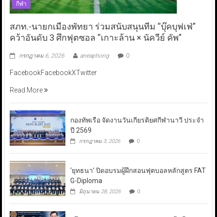
กีฬา
สภท.-นายกเมืองพัทยา ร่วมสนับสนุนทีม “บุ๊คบุฟเฟ่”
คว้าอันดับ 3 ศึกฟุตซอล “เกาะล้าน × นัควีย์ คัพ”
กรกฎาคม 6, 2026
aneaphong
0
FacebookFacebookXTwitter
Read More
กองทัพเรือ จัดงานวันเกียรติยศกีฬานาวี ประจำ
ปี 2569
กรกฎาคม 3, 2026
0
‘ยุทธนา’ ปิดอบรมผู้ฝึกสอนฟุตบอลหลักสูตร FAT
G-Diploma
มิถุนายน 28, 2026
0