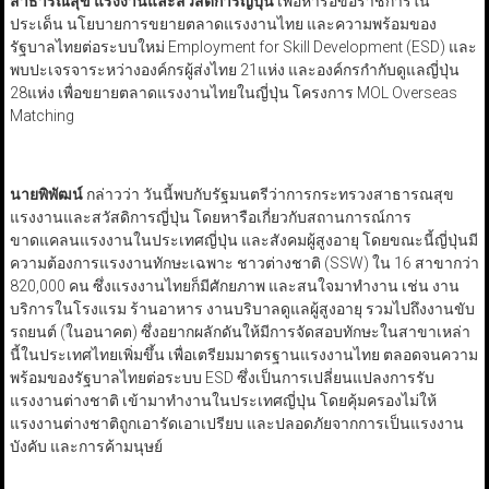
สาธารณสุข แรงงานและสวัสดิการญี่ปุ่น
เพื่อหารือข้อราชการใน
ประเด็น นโยบายการขยายตลาดแรงงานไทย และความพร้อมของ
รัฐบาลไทยต่อระบบใหม่ Employment for Skill Development (ESD) และ
พบปะเจรจาระหว่างองค์กรผู้ส่งไทย 21แห่ง และองค์กรกำกับดูแลญี่ปุ่น
28แห่ง เพื่อขยายตลาดแรงงานไทยในญี่ปุ่น โครงการ MOL Overseas
Matching
นายพิพัฒน์
กล่าวว่า วันนี้พบกับรัฐมนตรีว่าการกระทรวงสาธารณสุข
แรงงานและสวัสดิการญี่ปุ่น โดยหารือเกี่ยวกับสถานการณ์การ
ขาดแคลนแรงงานในประเทศญี่ปุ่น และสังคมผู้สูงอายุ โดยขณะนี้ญี่ปุ่นมี
ความต้องการแรงงานทักษะเฉพาะ ชาวต่างชาติ (SSW) ใน 16 สาขากว่า
820,000 คน ซึ่งแรงงานไทยก็มีศักยภาพ และสนใจมาทำงาน เช่น งาน
บริการในโรงแรม ร้านอาหาร งานบริบาลดูแลผู้สูงอายุ รวมไปถึงงานขับ
รถยนต์ (ในอนาคต) ซึ่งอยากผลักดันให้มีการจัดสอบทักษะในสาขาเหล่า
นี้ในประเทศไทยเพิ่มขึ้น เพื่อเตรียมมาตรฐานแรงงานไทย ตลอดจนความ
พร้อมของรัฐบาลไทยต่อระบบ ESD ซึ่งเป็นการเปลี่ยนแปลงการรับ
แรงงานต่างชาติ เข้ามาทำงานในประเทศญี่ปุ่น โดยคุ้มครองไม่ให้
แรงงานต่างชาติถูกเอารัดเอาเปรียบ และปลอดภัยจากการเป็นแรงงาน
บังคับ และการค้ามนุษย์