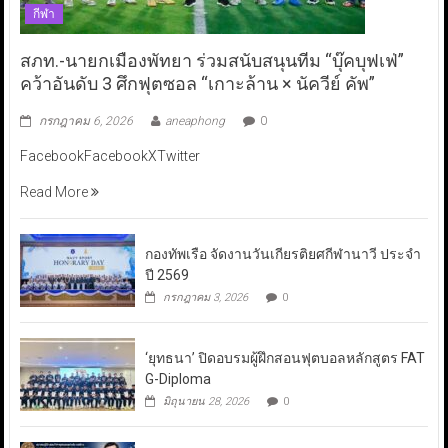
กีฬา
สภท.-นายกเมืองพัทยา ร่วมสนับสนุนทีม “บุ๊คบุฟเฟ่”
คว้าอันดับ 3 ศึกฟุตซอล “เกาะล้าน × นัควีย์ คัพ”
กรกฎาคม 6, 2026
aneaphong
0
FacebookFacebookXTwitter
Read More
กองทัพเรือ จัดงานวันเกียรติยศกีฬานาวี ประจำ
ปี 2569
กรกฎาคม 3, 2026
0
‘ยุทธนา’ ปิดอบรมผู้ฝึกสอนฟุตบอลหลักสูตร FAT
G-Diploma
มิถุนายน 28, 2026
0