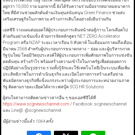
แห่งประเทศไทย ในฐานะเสาหลักอุตสาหกรรมของประเทศซึ่งมีสมาชิก
อยู่กว่า 10,000 ราย นอกจากนี้ ยังได้รับความร่วมมือจากสมาคมธนาคาร
ไทย ที่มีส่วนช่วยผลักดันด้านเงินทุนสนับสนุน Green Finance ช่วยส่ง
เสริมเศรษฐกิจในภาพรวม สร้างการเติบโตอย่างยั่งยืนร่วมกัน
เอสซีจี วางแผนต่อยอดให้ผู้ประกอบการเดินหน้าต่อสู้ภาวะโลกเดือดไป
ด้วยกันอย่างเข้มแข็ง ด้วยการจัดหลักสูตร NET ZERO Accelerator
Program หรือ NZAP ระยะเวลาเรียน 8 สัปดาห์ ในเดือนมกราคมถึงเดือน
มีนาคม 2568 สำหรับผู้ประกอบการขนาดกลาง – ย่อม และผู้บริหารภาค
รัฐรุ่นใหม่ โดยมีวัตถุประสงค์ให้ผู้ประกอบการเพิ่มศักยภาพในการแข่งขัน
ลดต้นทุน สร้างกำไร พร้อมสร้างความเข้าใจในภาครัฐเพื่อต่อยอดการ
ปฎิบัติอย่างเป็นรูปธรรม รวมทั้งรู้จักและใช้เทคโนโลยีเป็นระบบเพื่อเพิ่ม
ประสิทธิภาพในการดำเนินธุรกิจ และเปิดโอกาสการสร้างเครือข่าย
พันธมิตรทางธุรกิจที่แข็งแกร่งระหว่างผู้ประกอบการและหน่วยงานภาค
รัฐ ติดตามรายละเอียดได้จาก เฟสบุ๊ค SCG HR Solutions
ผู้สนใจสามารถติดตามข่าวสารอื่น ๆ ของเอสซีจีได้ที่
https://www.scgnewschannel.com
/ Facebook: scgnewschannel
และ Line@: @scgnewschannel
มีผู้อ่านข่าวนี้แล้ว 1064 ครั้ง