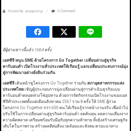
Posted By: aneaphong
0 Comment
มีผู้อ่านข่าวนี้แล้ว 1064 ครั้ง
เอสซีจี หนุน SME
ด้วยโครงการ Go Together
เปลี่ยนผ่านสู่ธุรกิจ
คาร์บอนต่ำ เปิดโรงงานทั่วประเทศให้เรียนรู้ แลกเปลี่ยนประสบการณ์มุ่ง
สู่การพัฒนาอย่างยั่งยืนร่วมกัน
เอสซีจี
เดินหน้าชูโครงการ Go Together ร่วมกับ
สภาอุตสาหกรรมแห่ง
ประเทศไทย
เชิญผู้ประกอบการมุ่งเปลี่ยนผ่านสู่การดำเนินธุรกิจแบบ
คาร์บอนต่ำตลอดห่วงโซ่อุปทาน ด้วยการจัดกิจกรรมเปิดโรงงานของเอส
ซีจีทั่วประเทศตั้งแต่เดือนสิงหาคม 2567 รวม 8 ครั้ง ให้ SME ผู้ร่วม
โครงการ Go Together กว่า 600 คน ได้เรียนรู้จากหน้างานจริง เพื่อนำไป
ปรับใช้ในการเปลี่ยนผ่านสู่ธุรกิจคาร์บอนต่ำ ลดต้นทุน ลดความเสี่ยงจาก
ความผิดพลาด เตรียมพร้อมรับมือกับทุกความท้าทาย ทั้งยังสร้างเศรษฐกิจ
เติบโตในภาพรวม สร้างผลดีต่อสิ่งแวดล้อมและสังคม ตามแนวทาง