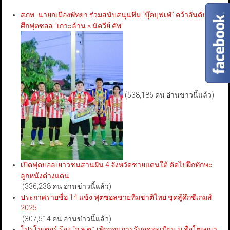
สภท.-นายกเมืองพัทยา ร่วมสนับสนุนทีม “บุ๊คบุฟเฟ่” คว้าอันดับ 3
ศึกฟุตซอล “เกาะล้าน × นัควีย์ คัพ”
(538,186 คน อ่านข่าวนี้แล้ว)
เปิดฟุตบอลเยาวชนสานฝัน 4 จังหวัดชายแดนใต้ คัดไปฝึกทักษะ
ลูกหนังต่างแดน
(336,238 คน อ่านข่าวนี้แล้ว)
ประกาศรายชื่อ 14 แข้ง ฟุตซอลชายทีมชาติไทย ชุดสู้ศึกซีเกมส์
2025
(307,514 คน อ่านข่าวนี้แล้ว)
โปรโมเตอร์ ร้อง “ก.ล.ต.” เพิกถอนการรับจดทะเบียน บ.สื่อโฆษณา