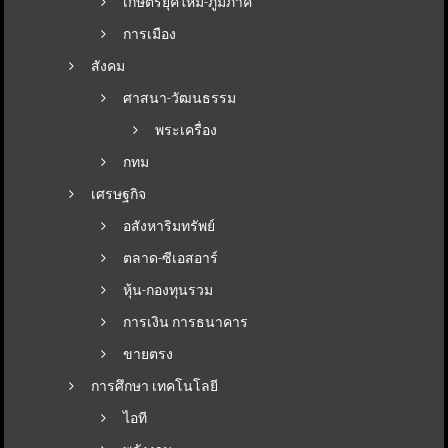
เกษตรยุคใหม่-ภูมิภาค
การเมือง
สังคม
ศาสนา-วัฒนธรรม
พระเครื่อง
กทม
เศรษฐกิจ
อสังหาริมทรัพย์
ตลาด-ซีเอสอาร์
หุ้น-กองทุนรวม
การเงิน การธนาคาร
ขายตรง
การศึกษา เทคโนโลยี
ไอที