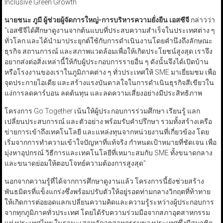
Inclusive Green Growth
นายชนะ ภูมี ผู้ช่วยผู้จัดการใหญ่-การบริหารความยั่งยืน เอสซีจี
กล่าวว่า
“เอสซีจีได้ศึกษาดูงานจากต้นแบบที่ประสบความสำเร็จในประเทศต่าง ๆ
ทั่วโลก และได้นำมาประยุกต์ใช้กับการดำเนินงานโดยคำนึงถึงลักษณะ
ธุรกิจ สถานการณ์ และสภาพแวดล้อมเพื่อให้เกิดประโยชน์สูงสุด เราจึง
อยากส่งต่อสิ่งเหล่านี้ให้กับผู้ประกอบการรายอื่น ๆ ดังนั้นจึงได้เปิดบ้าน
หรือโรงงานของเราในภูมิภาคต่าง ๆ ทั่วประเทศให้ SME มาเยี่ยมชม เพื่อ
จุดประกายไอเดีย และสร้างแรงบันดาลใจในการดำเนินธุรกิจสีเขียวใน
แง่การลดคาร์บอน ลดต้นทุน และลดความเสี่ยงอย่างมีประสิทธิภาพ
โครงการ Go Together เน้นให้ผู้ประกอบการร่วมศึกษา เรียนรู้ แลก
เปลี่ยนประสบการณ์ และตัวอย่าง พร้อมรับคำปรึกษา รวมทั้งสร้างเครือ
ข่ายการเข้าถึงเทคโนโลยี และแหล่งทุนจากหน่วยงานที่เกี่ยวข้อง โดย
เริ่มจากการทำความเข้าใจปัญหาที่แท้จริง กำหนดเป้าหมายที่ชัดเจน เพื่อ
มุ่งหาอุปกรณ์ วิธีการและเทคโนโลยีที่เหมาะสมกับ SME ทั้งขนาดกลาง
และขนาดย่อมให้ตอบโจทย์ความต้องการสูงสุด”
นอกจากความรู้ที่ได้จากการศึกษาดูงานแล้ว โครงการนี้ยังช่วยสร้าง
พันธมิตรที่แข็งแกร่งซึ่งพร้อมปรับตัวให้อยู่รอดท่ามกลางวิกฤตที่ท้าทาย
ให้เกิดการต่อยอดแลกเปลี่ยนความคิดและความรู้ระหว่างผู้ประกอบการ
จากทุกภูมิภาคทั่วประเทศ โดยได้รับความร่วมมือจากสภาอุตสาหกรรม