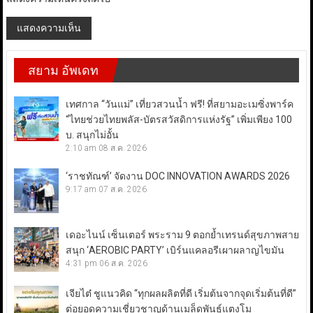
สยาม อัพเดท
เทศกาล “วันแม่” เที่ยวสวนน้ำ ฟรี! ที่สยามอะเมซิ่งพาร์ค
“ไทยช่วยไทยพลัส-บัตรสวัสดิการแห่งรัฐ” เพิ่มเพียง 100
บ. สนุกไม่อั้น
2:10 am
08 ส.ค. 2026
‘ราชทัณฑ์’ จัดงาน DOC INNOVATION AWARDS 2026
9:17 am
07 ส.ค. 2026
เดอะไนน์ เซ็นเตอร์ พระราม 9 ตอกย้ำเทรนด์สุขภาพสาย
สนุก ‘AEROBIC PARTY’ เบิร์นแคลอรีเผาผลาญไขมัน
4:31 pm
06 ส.ค. 2026
เจียไต๋ ชูแนวคิด “ทุกผลผลิตที่ดี เริ่มต้นจากจุดเริ่มต้นที่ดี”
ต่อยอดความเชี่ยวชาญด้านเมล็ดพันธุ์แตงโม