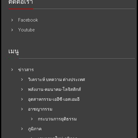
ติดต่อเรา
Facebook
Youtube
เมนู
ข่าวสาร
วิเคราะห์ บทความ ต่างประเทศ
พลังงาน-คมนาคม-โลจิสติกส์
อุตสาหกรรม-เออีซี-เอสเอมอี
อาชญากรรม
กระบวนการยุติธรรม
ภูมิภาค