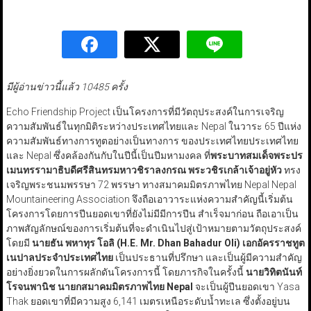
มีผู้อ่านข่าวนี้แล้ว 10485 ครั้ง
Echo Friendship Project เป็นโครงการที่มีวัตถุประสงค์ในการเจริญ
ความสัมพันธ์ในทุกมิติระหว่างประเทศไทยและ Nepal ในวาระ 65 ปีแห่ง
ความสัมพันธ์ทางการทูตอย่างเป็นทางการ ของประเทศไทยประเทศไทย
และ Nepal ซึ่งคล้องกันกับในปีนี้เป็นปีมหามงคล ที่
พระบาทสมเด็จพระปร
เมนทรรามาธิบดีศรีสินทรมหาวชิราลงกรณ พระวชิรเกล้าเจ้าอยู่หัว
ทรง
เจริญพระชนมพรรษา 72 พรรษา ทางสมาคมมิตรภาพไทย Nepal Nepal
Mountaineering Association จึงถือเอาวาระแห่งความสำคัญนี้เริ่มต้น
โครงการโดยการปีนยอดเขาที่ยังไม่มีมีการปีน สำเร็จมาก่อน ถือเอาเป็น
ภาพสัญลักษณ์ของการเริ่มต้นที่จะดำเนินไปสู่เป้าหมายตามวัตถุประสงค์
โดยมี
นายธัน พหาทุร โอลิ (H.E. Mr. Dhan Bahadur Oli) เอกอัครราชทูต
เนปาลประจำประเทศไทย
เป็นประธานที่ปรึกษา และเป็นผู้มีความสำคัญ
อย่างยิ่งยวดในการผลักดันโครงการนี้ โดยภารกิจในครั้งนี้
นายวิทิตนันท์
โรจนพานิช นายกสมาคมมิตรภาพไทย Nepal
จะเป็นผู้ปีนยอดเขา Yasa
Thak ยอดเขาที่มีความสูง 6,141 เมตรเหนือระดับน้ำทะเล ซึ่งตั้งอยู่บน