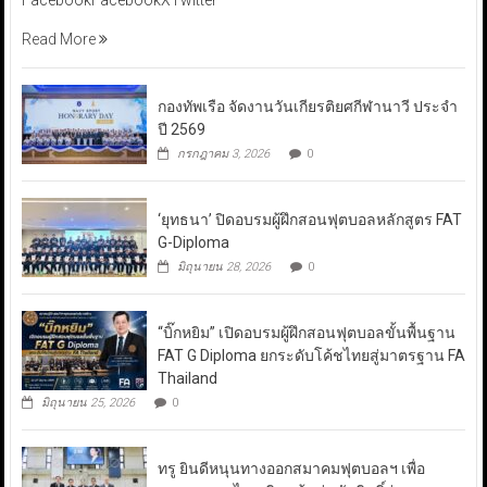
FacebookFacebookXTwitter
Read More
กองทัพเรือ จัดงานวันเกียรติยศกีฬานาวี ประจำ
ปี 2569
กรกฎาคม 3, 2026
0
‘ยุทธนา’ ปิดอบรมผู้ฝึกสอนฟุตบอลหลักสูตร FAT
G-Diploma
มิถุนายน 28, 2026
0
“บิ๊กหยิม” เปิดอบรมผู้ฝึกสอนฟุตบอลขั้นพื้นฐาน
FAT G Diploma ยกระดับโค้ชไทยสู่มาตรฐาน FA
Thailand
มิถุนายน 25, 2026
0
ทรู ยินดีหนุนทางออกสมาคมฟุตบอลฯ เพื่อ