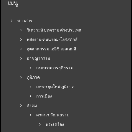
เมนู
ข่าวสาร
วิเคราะห์ บทความ ต่างประเทศ
พลังงาน-คมนาคม-โลจิสติกส์
อุตสาหกรรม-เออีซี-เอสเอมอี
อาชญากรรม
กระบวนการยุติธรรม
ภูมิภาค
เกษตรยุคใหม่-ภูมิภาค
การเมือง
สังคม
ศาสนา-วัฒนธรรม
พระเครื่อง