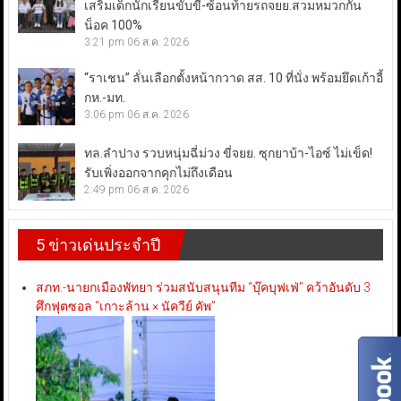
เสริมเด็กนักเรียนขับขี่-ซ้อนท้ายรถจยย.สวมหมวกกัน
น็อค 100%
3:21 pm
06 ส.ค. 2026
“ราเชน” ลั่นเลือกตั้งหน้ากวาด สส. 10 ที่นั่ง พร้อมยึดเก้าอี้
กห.-มท.
3:06 pm
06 ส.ค. 2026
ทล.ลำปาง รวบหนุ่มฉี่ม่วง ขี่จยย. ซุกยาบ้า-ไอซ์ ไม่เข็ด!
รับเพิ่งออกจากคุกไม่ถึงเดือน
2:49 pm
06 ส.ค. 2026
5 ข่าวเด่นประจำปี
สภท.-นายกเมืองพัทยา ร่วมสนับสนุนทีม “บุ๊คบุฟเฟ่” คว้าอันดับ 3
ศึกฟุตซอล “เกาะล้าน × นัควีย์ คัพ”