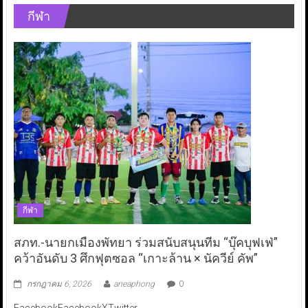
กีฬา
กีฬา
สภท.-นายกเมืองพัทยา ร่วมสนับสนุนทีม “บุ๊คบุฟเฟ่”
คว้าอันดับ 3 ศึกฟุตซอล “เกาะล้าน × นัควีย์ คัพ”
กรกฎาคม 6, 2026
aneaphong
0