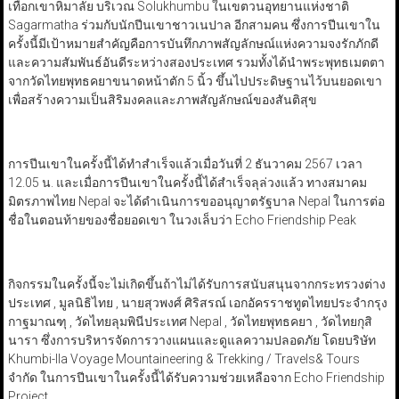
เทือกเขาหิมาลัย บริเวณ Solukhumbu ในเขตวนอุทยานแห่งชาติ
Sagarmatha ร่วมกับนักปีนเขาชาวเนปาล อีกสามคน ซึ่งการปีนเขาใน
ครั้งนี้มีเป้าหมายสำคัญคือการบันทึกภาพสัญลักษณ์แห่งความจงรักภักดี
และความสัมพันธ์อันดีระหว่างสองประเทศ รวมทั้งได้นำพระพุทธเมตตา
จากวัดไทยพุทธคยาขนาดหน้าตัก 5 นิ้ว ขึ้นไปประดิษฐานไว้บนยอดเขา
เพื่อสร้างความเป็นสิริมงคลและภาพสัญลักษณ์ของสันติสุข
การปีนเขาในครั้งนี้ได้ทำสำเร็จแล้วเมื่อวันที่ 2 ธันวาคม 2567 เวลา
12.05 น. และเมื่อการปีนเขาในครั้งนี้ได้สำเร็จลุล่วงแล้ว ทางสมาคม
มิตรภาพไทย Nepal จะได้ดำเนินการขออนุญาตรัฐบาล Nepal ในการต่อ
ชื่อในตอนท้ายของชื่อยอดเขา ในวงเล็บว่า Echo Friendship Peak
กิจกรรมในครั้งนี้จะไม่เกิดขึ้นถ้าไม่ได้รับการสนับสนุนจากกระทรวงต่าง
ประเทศ , มูลนิธิไทย , นายสุวพงศ์ ศิริสรณ์ เอกอัครราชทูตไทยประจำกรุง
กาฐมาณฑุ , วัดไทยลุมพินีประเทศ Nepal , วัดไทยพุทธคยา , วัดไทยกุสิ
นารา ซึ่งการบริหารจัดการวางแผนและดูแลความปลอดภัย โดยบริษัท
Khumbi-Ila Voyage Mountaineering & Trekking / Travels& Tours
จำกัด ในการปีนเขาในครั้งนี้ได้รับความช่วยเหลือจาก Echo Friendship
Project