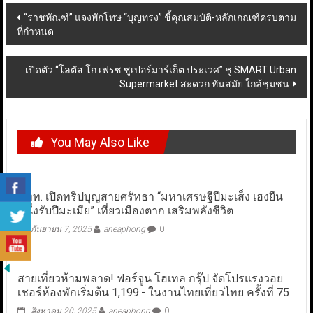
Post
“ราชทัณฑ์” แจงพักโทษ “บุญทรง” ชี้คุณสมบัติ-หลักเกณฑ์ครบตาม
ที่กำหนด
navigation
เปิดตัว “โลตัส โก เฟรช ซูเปอร์มาร์เก็ต ประเวศ” ชู SMART Urban
Supermarket สะดวก ทันสมัย ใกล้ชุมชน
You May Also Like
ททท. เปิดทริปบุญสายศรัทธา “มหาเศรษฐีปีมะเส็ง เฮงยืน
หนึ่งรับปีมะเมีย” เที่ยวเมืองตาก เสริมพลังชีวิต
กันยายน 7, 2025
aneaphong
0
สายเที่ยวห้ามพลาด! ฟอร์จูน โฮเทล กรุ๊ป จัดโปรแรงวอย
เชอร์ห้องพักเริ่มต้น 1,199.- ในงานไทยเที่ยวไทย ครั้งที่ 75
สิงหาคม 20, 2025
aneaphong
0