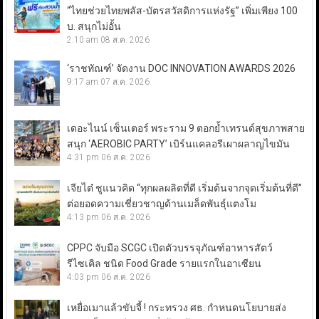
“ไทยช่วยไทยพลัส-บัตรสวัสดิการแห่งรัฐ” เพิ่มเพียง 100
บ. สนุกไม่อั้น
2:10 am
08 ส.ค. 2026
‘ราชทัณฑ์’ จัดงาน DOC INNOVATION AWARDS 2026
9:17 am
07 ส.ค. 2026
เดอะไนน์ เซ็นเตอร์ พระราม 9 ตอกย้ำเทรนด์สุขภาพสาย
สนุก ‘AEROBIC PARTY’ เบิร์นแคลอรีเผาผลาญไขมัน
4:31 pm
06 ส.ค. 2026
เจียไต๋ ชูแนวคิด “ทุกผลผลิตที่ดี เริ่มต้นจากจุดเริ่มต้นที่ดี”
ต่อยอดความเชี่ยวชาญด้านเมล็ดพันธุ์แตงโม
4:13 pm
06 ส.ค. 2026
CPPC จับมือ SCGC เปิดตัวบรรจุภัณฑ์อาหารสัตว์
รีไซเคิล ชนิด Food Grade รายแรกในอาเซียน
4:03 pm
06 ส.ค. 2026
เหยื่อเมาแล้วขับจี้ ! กระทรวง ศธ. กำหนดนโยบายส่ง