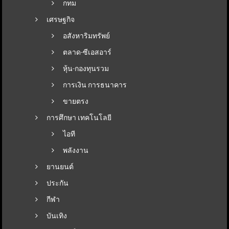
กทม
เศรษฐกิจ
อสังหาริมทรัพย์
ตลาด-ซีเอสอาร์
หุ้น-กองทุนรวม
การเงิน การธนาคาร
ขายตรง
การศึกษา เทคโนโลยี
ไอที
พลังงาน
ยานยนต์
ประกัน
กีฬา
บันเทิง