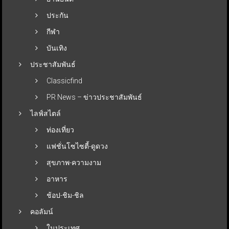
ประกัน
กีฬา
บันเทิง
ประชาสัมพันธ์
Classicfind
PR News – ข่าวประชาสัมพันธ์
ไลฟ์สไตล์
ท่องเที่ยว
แฟชั่นโซไซตี้-ดูดวง
สุขภาพ-ความงาม
อาหาร
ช้อป-ชิม-ชิล
คอลัมน์
ในประเทศ