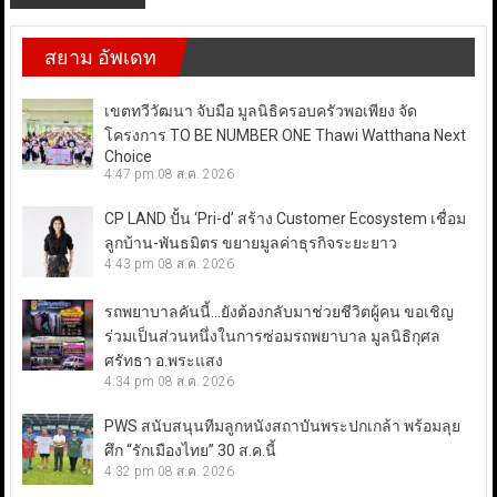
สยาม อัพเดท
เขตทวีวัฒนา จับมือ มูลนิธิครอบครัวพอเพียง จัด
โครงการ TO BE NUMBER ONE Thawi Watthana Next
Choice
4:47 pm
08 ส.ค. 2026
CP LAND ปั้น ‘Pri-d’ สร้าง Customer Ecosystem เชื่อม
ลูกบ้าน-พันธมิตร ขยายมูลค่าธุรกิจระยะยาว
4:43 pm
08 ส.ค. 2026
รถพยาบาลคันนี้…ยังต้องกลับมาช่วยชีวิตผู้คน ขอเชิญ
ร่วมเป็นส่วนหนึ่งในการซ่อมรถพยาบาล มูลนิธิกุศล
ศรัทธา อ.พระแสง
4:34 pm
08 ส.ค. 2026
PWS สนับสนุนทีมลูกหนังสถาบันพระปกเกล้า พร้อมลุย
ศึก “รักเมืองไทย” 30 ส.ค.นี้
4:32 pm
08 ส.ค. 2026