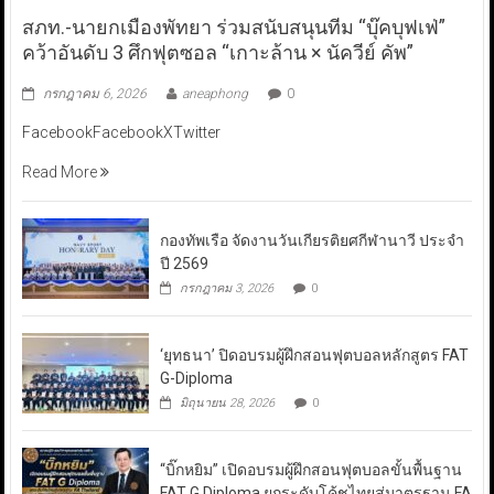
สภท.-นายกเมืองพัทยา ร่วมสนับสนุนทีม “บุ๊คบุฟเฟ่”
คว้าอันดับ 3 ศึกฟุตซอล “เกาะล้าน × นัควีย์ คัพ”
กรกฎาคม 6, 2026
aneaphong
0
FacebookFacebookXTwitter
Read More
กองทัพเรือ จัดงานวันเกียรติยศกีฬานาวี ประจำ
ปี 2569
กรกฎาคม 3, 2026
0
‘ยุทธนา’ ปิดอบรมผู้ฝึกสอนฟุตบอลหลักสูตร FAT
G-Diploma
มิถุนายน 28, 2026
0
“บิ๊กหยิม” เปิดอบรมผู้ฝึกสอนฟุตบอลขั้นพื้นฐาน
FAT G Diploma ยกระดับโค้ชไทยสู่มาตรฐาน FA