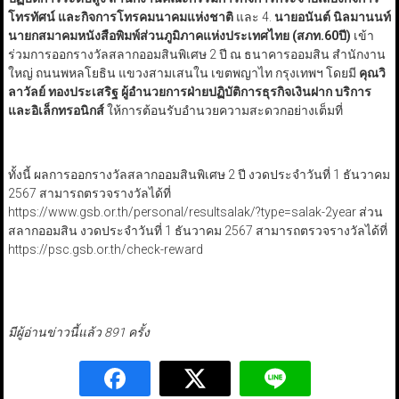
โทรทัศน์ และกิจการโทรคมนาคมแห่งชาติ
และ 4.
นายอนันต์ นิลมานนท์
นายกสมาคมหนังสือพิมพ์ส่วนภูมิภาคแห่งประเทศไทย (สภท.60ปี)
เข้า
ร่วมการออกรางวัลสลากออมสินพิเศษ 2 ปี ณ ธนาคารออมสิน สำนักงาน
ใหญ่ ถนนพหลโยธิน แขวงสามเสนใน เขตพญาไท กรุงเทพฯ โดยมี
คุณวิ
ลาวัลย์ ทองประเสริฐ ผู้อำนวยการฝ่ายปฏิบัติการธุรกิจเงินฝาก บริการ
และอิเล็กทรอนิกส์
ให้การต้อนรับอำนวยความสะดวกอย่างเต็มที่
ทั้งนี้ ผลการออกรางวัลสลากออมสินพิเศษ 2 ปี งวดประจำวันที่ 1 ธันวาคม
2567 สามารถตรวจรางวัลได้ที่
https://www.gsb.or.th/personal/resultsalak/?type=salak-2year ส่วน
สลากออมสิน งวดประจำวันที่ 1 ธันวาคม 2567 สามารถตรวจรางวัลได้ที่
https://psc.gsb.or.th/check-reward
มีผู้อ่านข่าวนี้แล้ว 891 ครั้ง