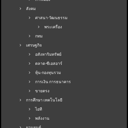
สังคม
ศาสนา-วัฒนธรรม
พระเครื่อง
กทม
เศรษฐกิจ
อสังหาริมทรัพย์
ตลาด-ซีเอสอาร์
หุ้น-กองทุนรวม
การเงิน การธนาคาร
ขายตรง
การศึกษา เทคโนโลยี
ไอที
พลังงาน
ยานยนต์