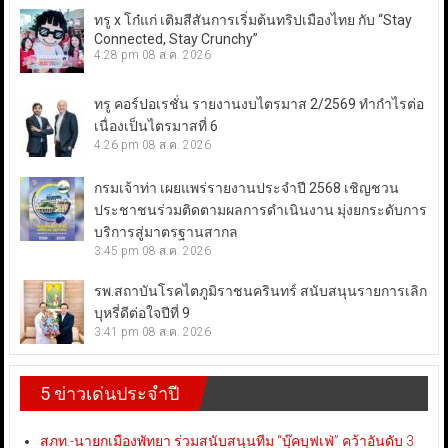
ทรู x โก๋แก่ เติมสีสันการเริ่มต้นทริปเมืองไทย กับ “Stay
Connected, Stay Crunchy”
4:28 pm
08 ส.ค. 2026
ทรู คอร์ปอเรชั่น รายงานงบไตรมาส 2/2569 ทำกำไรต่อ
เนื่องเป็นไตรมาสที่ 6
4:26 pm
08 ส.ค. 2026
กรมเจ้าท่า เผยแพร่รายงานประจำปี 2568 เชิญชวน
ประชาชนร่วมติดตามผลการดำเนินงาน มุ่งยกระดับการ
บริการสู่มาตรฐานสากล
3:45 pm
08 ส.ค. 2026
รพ.สถาบันโรคไตภูมิราชนครินทร์ สนับสนุนรายการเลิก
บุหรี่ดีต่อใจปีที่ 9
3:41 pm
08 ส.ค. 2026
5 ข่าวเด่นประจำปี
สภท.-นายกเมืองพัทยา ร่วมสนับสนุนทีม “บุ๊คบุฟเฟ่” คว้าอันดับ 3