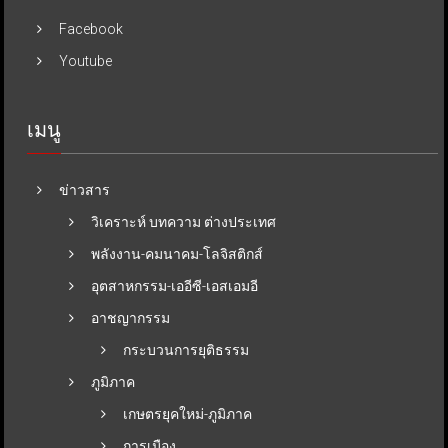
Facebook
Youtube
เมนู
ข่าวสาร
วิเคราะห์ บทความ ต่างประเทศ
พลังงาน-คมนาคม-โลจิสติกส์
อุตสาหกรรม-เออีซี-เอสเอมอี
อาชญากรรม
กระบวนการยุติธรรม
ภูมิภาค
เกษตรยุคใหม่-ภูมิภาค
การเมือง