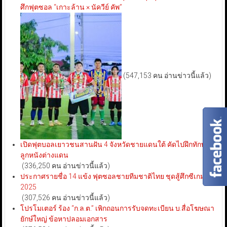
ศึกฟุตซอล “เกาะล้าน × นัควีย์ คัพ”
(547,153 คน อ่านข่าวนี้แล้ว)
เปิดฟุตบอลเยาวชนสานฝัน 4 จังหวัดชายแดนใต้ คัดไปฝึกทักษะ
ลูกหนังต่างแดน
(336,250 คน อ่านข่าวนี้แล้ว)
ประกาศรายชื่อ 14 แข้ง ฟุตซอลชายทีมชาติไทย ชุดสู้ศึกซีเกมส์
2025
(307,526 คน อ่านข่าวนี้แล้ว)
โปรโมเตอร์ ร้อง “ก.ล.ต.” เพิกถอนการรับจดทะเบียน บ.สื่อโฆษณา
ยักษ์ใหญ่ ข้อหาปลอมเอกสาร