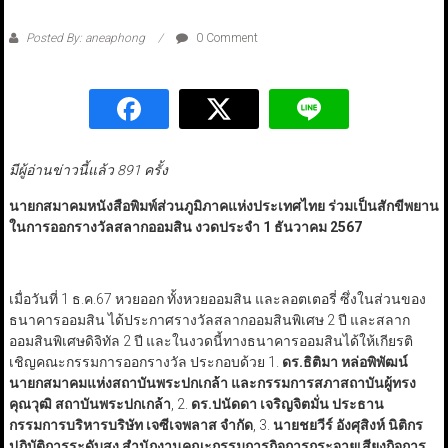
Posted By: aneaphong
0 Comment
มีผู้อ่านข่าวนี้แล้ว 891 ครั้ง
นายกสมาคมหนังสือพิมพ์ส่วนภูมิภาคแห่งประเทศไทย ร่วมเป็นสักขีพยาน
ในการออกรางวัลสลากออมสิน งวดประจำ 1 ธันวาคม 2567
เมื่อวันที่ 1 ธ.ค.67 หวยออก ทั้งหวยออมสิน และลอตเตอรี่ ซึ่งในส่วนของ
ธนาคารออมสิน ได้ประกาศรางวัลสลากออมสินพิเศษ 2 ปี และสลาก
ออมสินพิเศษดิจิทัล 2 ปี และในงวดนี้ทางธนาคารออมสินได้ให้เกียรติ
เชิญคณะกรรมการออกรางวัล ประกอบด้วย 1.
ดร.ธิติมา หล่อพิพัฒน์
นายกสมาคมแห่งสถาบันพระปกเกล้า
และกรรมการสภาสถาบันผู้ทรง
คุณวุฒิ สถาบันพระปกเกล้า
, 2.
ดร.ปนัดดา เจริญจิตมั่น ประธาน
กรรมการบริหารบริษัท เจซีเจพลาส จำกัด
, 3.
นายชยวีร์ อังศุสิงห์ นิติกร
ปฏิบัติการระดับสูง สำนักงานคณะกรรมการกิจการกระจายเสียงกิจการ