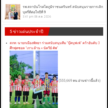
รพ.สถาบันโรคไตภูมิราชนครินทร์ สนับสนุนรายการเลิก
บุหรี่ดีต่อใจปีที่ 9
3:41 pm
08 ส.ค. 2026
5 ข่าวเด่นประจำปี
สภท.-นายกเมืองพัทยา ร่วมสนับสนุนทีม “บุ๊คบุฟเฟ่” คว้าอันดับ 3
ศึกฟุตซอล “เกาะล้าน × นัควีย์ คัพ”
(555,669 คน อ่านข่าวนี้แล้ว)