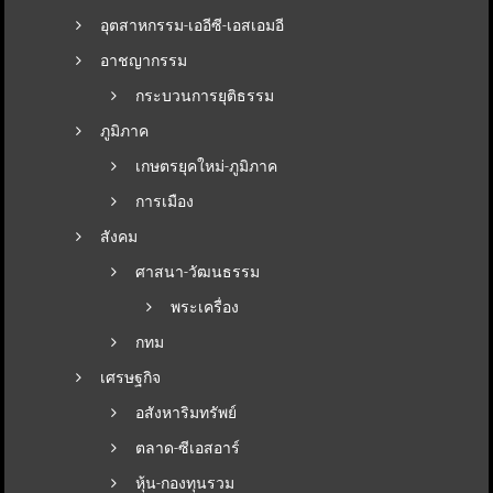
อุตสาหกรรม-เออีซี-เอสเอมอี
อาชญากรรม
กระบวนการยุติธรรม
ภูมิภาค
เกษตรยุคใหม่-ภูมิภาค
การเมือง
สังคม
ศาสนา-วัฒนธรรม
พระเครื่อง
กทม
เศรษฐกิจ
อสังหาริมทรัพย์
ตลาด-ซีเอสอาร์
หุ้น-กองทุนรวม