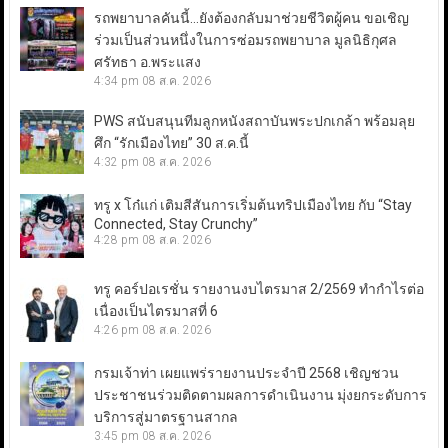
รถพยาบาลคันนี้…ยังต้องกลับมาช่วยชีวิตผู้คน ขอเชิญ
ร่วมเป็นส่วนหนึ่งในการซ่อมรถพยาบาล มูลนิธิกุศล
ศรัทธา อ.พระแสง
4:34 pm
08 ส.ค. 2026
PWS สนับสนุนทีมลูกหนังสถาบันพระปกเกล้า พร้อมลุย
ศึก “รักเมืองไทย” 30 ส.ค.นี้
4:32 pm
08 ส.ค. 2026
ทรู x โก๋แก่ เติมสีสันการเริ่มต้นทริปเมืองไทย กับ “Stay
Connected, Stay Crunchy”
4:28 pm
08 ส.ค. 2026
ทรู คอร์ปอเรชั่น รายงานงบไตรมาส 2/2569 ทำกำไรต่อ
เนื่องเป็นไตรมาสที่ 6
4:26 pm
08 ส.ค. 2026
กรมเจ้าท่า เผยแพร่รายงานประจำปี 2568 เชิญชวน
ประชาชนร่วมติดตามผลการดำเนินงาน มุ่งยกระดับการ
บริการสู่มาตรฐานสากล
3:45 pm
08 ส.ค. 2026