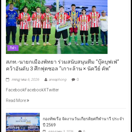
กีฬา
สภท.-นายกเมืองพัทยา ร่วมสนับสนุนทีม “บุ๊คบุฟเฟ่”
คว้าอันดับ 3 ศึกฟุตซอล “เกาะล้าน × นัควีย์ คัพ”
กรกฎาคม 6, 2026
aneaphong
0
FacebookFacebookXTwitter
Read More
กองทัพเรือ จัดงานวันเกียรติยศกีฬานาวี ประจำ
ปี 2569
กรกฎาคม 3, 2026
0