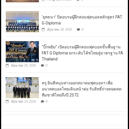
‘ยุทธนา’ ปิดอบรมผู้ฝึกสอนฟุตบอลหลักสูตร FAT
G-Diploma
มิถุนายน 28, 2026
0
“บิ๊กหยิม” เปิดอบรมผู้ฝึกสอนฟุตบอลขั้นพื้นฐาน
FAT G Diploma ยกระดับโค้ชไทยสู่มาตรฐาน FA
Thailand
มิถุนายน 25, 2026
0
ทรู ยินดีหนุนทางออกสมาคมฟุตบอลฯ เพื่อ
อนาคตบอลไทยเดินหน้าต่อ รับสิทธิ์ถ่ายทอดสด
ทีมชาติไทยถึงปี 2572
มิถุนายน 25, 2026
0