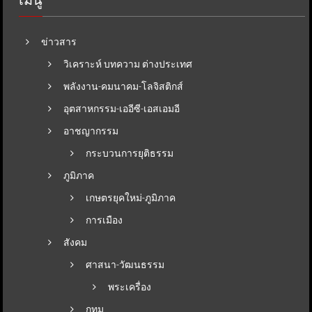
ข่าวสาร
วิเคราะห์ บทความ ต่างประเทศ
พลังงาน-คมนาคม-โลจิสติกส์
อุตสาหกรรม-เออีซี-เอสเอมอี
อาชญากรรม
กระบวนการยุติธรรม
ภูมิภาค
เกษตรยุคใหม่-ภูมิภาค
การเมือง
สังคม
ศาสนา-วัฒนธรรม
พระเครื่อง
กทม