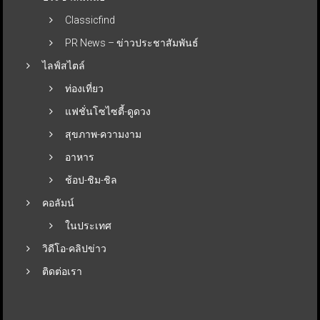
Classicfind
PR News – ข่าวประชาสัมพันธ์
ไลฟ์สไตล์
ท่องเที่ยว
แฟชั่นโซไซตี้-ดูดวง
สุขภาพ-ความงาม
อาหาร
ช้อป-ชิม-ชิล
คอลัมน์
ในประเทศ
วิดีโอ-คลิปข่าว
ติดต่อเรา