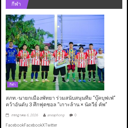
กีฬา
กีฬา
สภท.-นายกเมืองพัทยา ร่วมสนับสนุนทีม “บุ๊คบุฟเฟ่”
คว้าอันดับ 3 ศึกฟุตซอล “เกาะล้าน × นัควีย์ คัพ”
กรกฎาคม 6, 2026
aneaphong
0
FacebookFacebookXTwitter