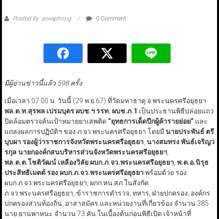
Posted By: aneaphong
0 Comment
มีผู้อ่านข่าวนี้แล้ว 598 ครั้ง
เมื่อเวลา 07.00 น. วันนี้ (29 พ.ย.67) ที่วัดมหาธาตุ จ.พระนครศรีอยุธยา
พล.ต.ท.สุรพล เปรมบุตร ผบช.ฯ รรท. ผบช.ภ.1
เป็นประธานพิธีปล่อยแถว
ปิดล้อมตรวจค้นเป้าหมายยาเสพติด
“ยุทธการเด็ดปีกผู้ค้ารายย่อย”
และ
แถลงผลการปฏิบัติฯ ของ ภ.จว.พระนครศรีอยุธยา โดยมี
นายประพันธ์ ตรี
บุบผา รองผู้ว่าราชการจังหวัดพระนครศรีอยุธยา
,
นางสมทรง พันธ์เจริญว
รกุล นายกองค์กสนบริหารส่วนจังหวัดพระนครศรีอยุธยา
,
พล.ต.ต.โชติวัฒน์ เหลืองวิลัย ผบก.ภ.จว.พระนครศรีอยุธยา
,
พ.ต.อ.นิรุธ
ประสิทธิเมตต์ รอง ผบก.ภ.จว.พระนครศรีอยุธยา
พร้อมด้วย รอง
ผบก.ภ.จว.พระนครศรีอยุธยา, ผกก.หน.สภ.ในสังกัด
ภ.จว.พระนครศรีอยุธยา, ข้าราชการตำรวจ, ทหาร, ฝ่ายปกครอง, องค์กร
ปกครองส่วนท้องถิ่น, อาสาสมัคร และหน่วยงานที่เกี่ยวข้อง จำนวน 385
นาย ยานพาหนะ จำนวน 73 คัน ในเบื้องต้นก่อนพิธีเปิด เจ้าหน้าที่