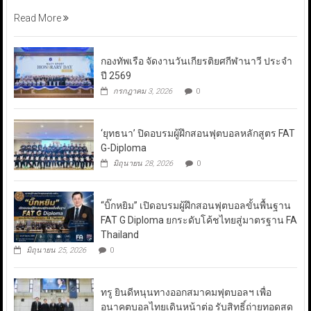
Read More
กองทัพเรือ จัดงานวันเกียรติยศกีฬานาวี ประจำ
ปี 2569
กรกฎาคม 3, 2026
0
‘ยุทธนา’ ปิดอบรมผู้ฝึกสอนฟุตบอลหลักสูตร FAT
G-Diploma
มิถุนายน 28, 2026
0
“บิ๊กหยิม” เปิดอบรมผู้ฝึกสอนฟุตบอลขั้นพื้นฐาน
FAT G Diploma ยกระดับโค้ชไทยสู่มาตรฐาน FA
Thailand
มิถุนายน 25, 2026
0
ทรู ยินดีหนุนทางออกสมาคมฟุตบอลฯ เพื่อ
อนาคตบอลไทยเดินหน้าต่อ รับสิทธิ์ถ่ายทอดสด