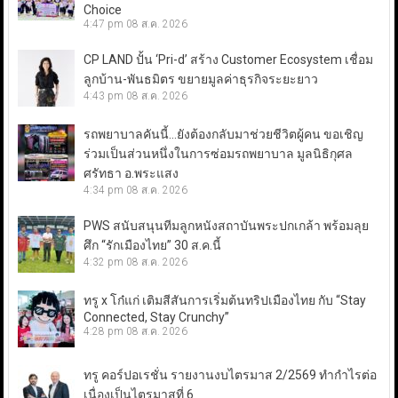
Choice
4:47 pm
08 ส.ค. 2026
CP LAND ปั้น ‘Pri-d’ สร้าง Customer Ecosystem เชื่อม
ลูกบ้าน-พันธมิตร ขยายมูลค่าธุรกิจระยะยาว
4:43 pm
08 ส.ค. 2026
รถพยาบาลคันนี้…ยังต้องกลับมาช่วยชีวิตผู้คน ขอเชิญ
ร่วมเป็นส่วนหนึ่งในการซ่อมรถพยาบาล มูลนิธิกุศล
ศรัทธา อ.พระแสง
4:34 pm
08 ส.ค. 2026
PWS สนับสนุนทีมลูกหนังสถาบันพระปกเกล้า พร้อมลุย
ศึก “รักเมืองไทย” 30 ส.ค.นี้
4:32 pm
08 ส.ค. 2026
ทรู x โก๋แก่ เติมสีสันการเริ่มต้นทริปเมืองไทย กับ “Stay
Connected, Stay Crunchy”
4:28 pm
08 ส.ค. 2026
ทรู คอร์ปอเรชั่น รายงานงบไตรมาส 2/2569 ทำกำไรต่อ
เนื่องเป็นไตรมาสที่ 6