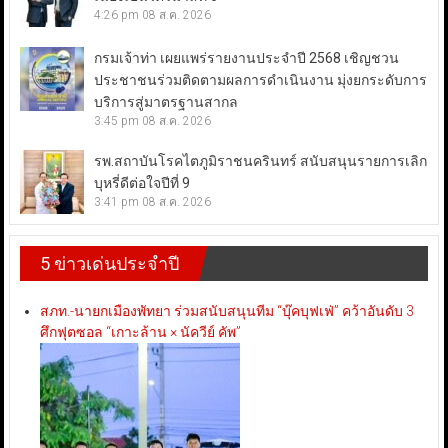
4:26 pm
08 ส.ค. 2026
กรมเจ้าท่า เผยแพร่รายงานประจำปี 2568 เชิญชวน
ประชาชนร่วมติดตามผลการดำเนินงาน มุ่งยกระดับการ
บริการสู่มาตรฐานสากล
3:45 pm
08 ส.ค. 2026
รพ.สถาบันโรคไตภูมิราชนครินทร์ สนับสนุนรายการเลิก
บุหรี่ดีต่อใจปีที่ 9
3:41 pm
08 ส.ค. 2026
5 ข่าวเด่นประจำปี
สภท.-นายกเมืองพัทยา ร่วมสนับสนุนทีม “บุ๊คบุฟเฟ่” คว้าอันดับ 3
ศึกฟุตซอล “เกาะล้าน × นัควีย์ คัพ”