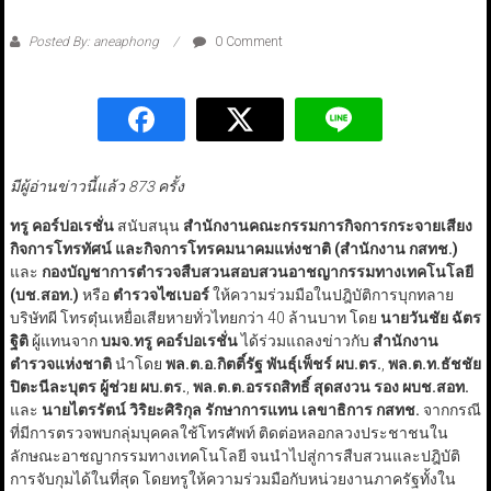
Posted By: aneaphong
0 Comment
มีผู้อ่านข่าวนี้แล้ว 873 ครั้ง
ทรู คอร์ปอเรชั่น
สนับสนุน
สำนักงานคณะกรรมการกิจการกระจายเสียง
กิจการโทรทัศน์
และกิจการโทรคมนาคมแห่งชาติ (สำนักงาน กสทช.)
และ
กองบัญชาการตำรวจสืบสวนสอบสวนอาชญากรรมทางเทคโนโลยี
(บช.สอท.)
หรือ
ตำรวจไซเบอร์
ให้ความร่วมมือในปฎิบัติการบุกทลาย
บริษัทผี โทรตุ๋นเหยื่อเสียหายทั่วไทยกว่า 40 ล้านบาท โดย
นายวันชัย ฉัตร
ฐิติ
ผู้แทนจาก
บมจ.ทรู คอร์ปอเรชั่น
ได้ร่วมแถลงข่าวกับ
สำนักงาน
ตำรวจแห่งชาติ
นำโดย
พล.ต.อ.กิตติ์รัฐ พันธุ์เพ็ชร์ ผบ.ตร.
,
พล.ต.ท.ธัชชัย
ปิตะนีละบุตร ผู้ช่วย ผบ.ตร.
,
พล.ต.ต.อรรถสิทธิ์ สุดสงวน รอง ผบช.สอท.
และ
นายไตรรัตน์ วิริยะศิริกุล รักษาการแทน เลขาธิการ กสทช.
จากกรณี
ที่มีการตรวจพบกลุ่มบุคคลใช้โทรศัพท์ ติดต่อหลอกลวงประชาชนใน
ลักษณะอาชญากรรมทางเทคโนโลยี จนนำไปสู่การสืบสวนและปฎิบัติ
การจับกุมได้ในที่สุด โดยทรูให้ความร่วมมือกับหน่วยงานภาครัฐทั้งใน