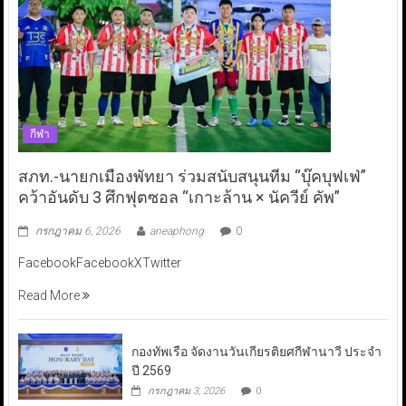
กีฬา
สภท.-นายกเมืองพัทยา ร่วมสนับสนุนทีม “บุ๊คบุฟเฟ่”
คว้าอันดับ 3 ศึกฟุตซอล “เกาะล้าน × นัควีย์ คัพ”
กรกฎาคม 6, 2026
aneaphong
0
FacebookFacebookXTwitter
Read More
กองทัพเรือ จัดงานวันเกียรติยศกีฬานาวี ประจำ
ปี 2569
กรกฎาคม 3, 2026
0