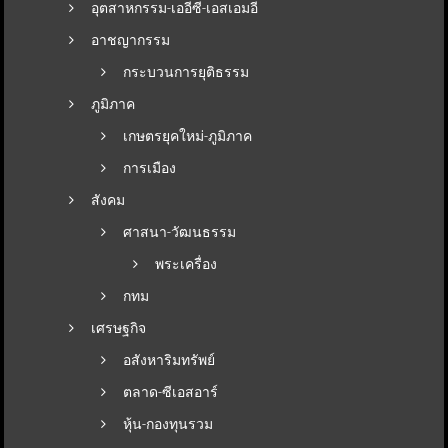
อุตสาหกรรม-เออีซี-เอสเอมอี
อาชญากรรม
กระบวนการยุติธรรม
ภูมิภาค
เกษตรยุคใหม่-ภูมิภาค
การเมือง
สังคม
ศาสนา-วัฒนธรรม
พระเครื่อง
กทม
เศรษฐกิจ
อสังหาริมทรัพย์
ตลาด-ซีเอสอาร์
หุ้น-กองทุนรวม