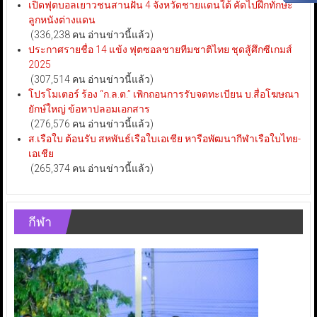
เปิดฟุตบอลเยาวชนสานฝัน 4 จังหวัดชายแดนใต้ คัดไปฝึกทักษะ
ลูกหนังต่างแดน
(336,238 คน อ่านข่าวนี้แล้ว)
ประกาศรายชื่อ 14 แข้ง ฟุตซอลชายทีมชาติไทย ชุดสู้ศึกซีเกมส์
2025
(307,514 คน อ่านข่าวนี้แล้ว)
โปรโมเตอร์ ร้อง “ก.ล.ต.” เพิกถอนการรับจดทะเบียน บ.สื่อโฆษณา
ยักษ์ใหญ่ ข้อหาปลอมเอกสาร
(276,576 คน อ่านข่าวนี้แล้ว)
ส.เรือใบ ต้อนรับ สหพันธ์เรือใบเอเชีย หารือพัฒนากีฬาเรือใบไทย-
เอเชีย
(265,374 คน อ่านข่าวนี้แล้ว)
กีฬา