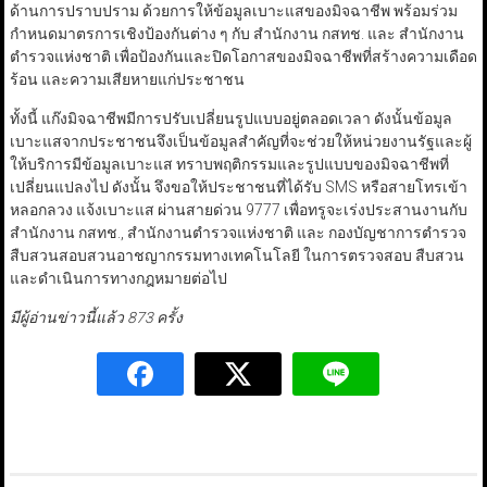
ด้านการปราบปราม ด้วยการให้ข้อมูลเบาะแสของมิจฉาชีพ​ พร้อมร่วม
กำหนดมาตรการ​เชิงป้องกันต่าง ๆ กับ สำนักงาน กสทช. และ สำนักงาน
ตำรวจแห่งชาติ เพื่อป้องกันและปิดโอกาสของมิจฉาชีพที่สร้างความเดือด
ร้อน และความเสียหายแก่ประชาชน
ทั้งนี้ แก๊ง​มิจฉาชีพ​มีการปรับเปลี่ยน​รูปแบบ​อยู่​ตลอดเวลา ดังนั้นข้อมูล
เบาะแสจากประชาชนจึงเป็นข้อมูลสำคัญที่จะช่วยให้หน่วยงานรัฐและผู้
ให้บริการ​มีข้อมูล​เบาะแส ทราบพฤติกรรม​และรูปแบบของมิจฉาชีพ​ที่
เปลี่ยนแปลง​ไป ดังนั้น จึงขอให้ประชาชนที่ได้รับ SMS หรือสายโทรเข้า
หลอกลวง แจ้งเบาะแส ผ่านสายด่วน 9777 เพื่อทรูจะเร่งประสานงานกับ
สำนักงาน กสทช., สำนักงานตำรวจแห่งชาติ และ กองบัญชาการตำรวจ
สืบสวนสอบสวนอาชญากรรมทางเทคโนโลยี ในการตรวจสอบ สืบสวน
และดำเนินการทางกฎหมายต่อไป
มีผู้อ่านข่าวนี้แล้ว 873 ครั้ง