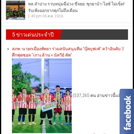
ทล.ลำปาง รวบหนุ่มฉี่ม่วง ขี่จยย. ซุกยาบ้า-ไอซ์ ไม่เข็ด!
รับเพิ่งออกจากคุกไม่ถึงเดือน
2:49 pm
06 ส.ค. 2026
5 ข่าวเด่นประจำปี
สภท.-นายกเมืองพัทยา ร่วมสนับสนุนทีม “บุ๊คบุฟเฟ่” คว้าอันดับ 3
ศึกฟุตซอล “เกาะล้าน × นัควีย์ คัพ”
(537,265 คน อ่านข่าวนี้แล้ว)