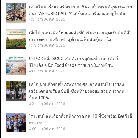
เดอะไนน์ เซ็นเตอร์ พระราม 9 ตอกย้ำเทรนด์สุขภาพสาย
สนุก ‘AEROBIC PARTY’ เบิร์นแคลอรีเผาผลาญไขมัน
4:31 pm
06 ส.ค. 2026
เจียไต๋ ชูแนวคิด “ทุกผลผลิตที่ดี เริ่มต้นจากจุดเริ่มต้นที่ดี”
ต่อยอดความเชี่ยวชาญด้านเมล็ดพันธุ์แตงโม
4:13 pm
06 ส.ค. 2026
CPPC จับมือ SCGC เปิดตัวบรรจุภัณฑ์อาหารสัตว์
รีไซเคิล ชนิด Food Grade รายแรกในอาเซียน
4:03 pm
06 ส.ค. 2026
เหยื่อเมาแล้วขับจี้ ! กระทรวง ศธ. กำหนดนโยบายส่ง
เสริมเด็กนักเรียนขับขี่-ซ้อนท้ายรถจยย.สวมหมวกกัน
น็อค 100%
3:21 pm
06 ส.ค. 2026
“ราเชน” ลั่นเลือกตั้งหน้ากวาด สส. 10 ที่นั่ง พร้อมยึดเก้าอี้
กห.-มท.
3:06 pm
06 ส.ค. 2026