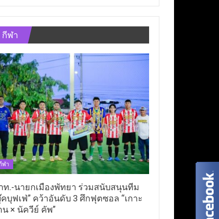
กีฬา
กีฬา
ภท.-นายกเมืองพัทยา ร่วมสนับสนุนทีม
ุ๊คบุฟเฟ่” คว้าอันดับ 3 ศึกฟุตซอล “เกาะ
าน × นัควีย์ คัพ”