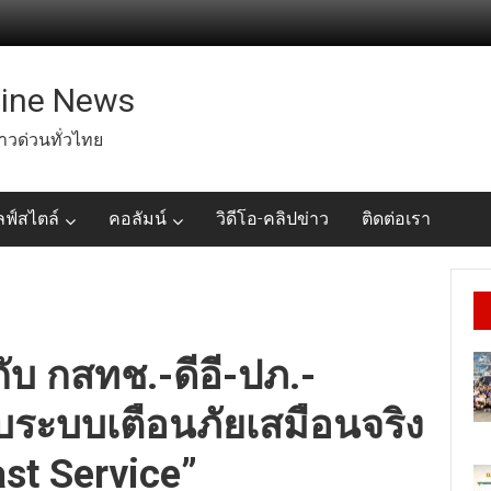
line News
่าวด่วนทั่วไทย
ลฟ์สไตล์
คอลัมน์
วิดีโอ-คลิปข่าว
ติดต่อเรา
กับ กสทช.-ดีอี-ปภ.-
บระบบเตือนภัยเสมือนจริง
ast Service”