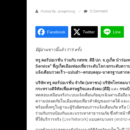
Posted By: aneaphong
0 Comment
Facebook
Twitter
Line
มีผู้อ่านข่าวนี้แล้ว 918 ครั้ง
ทรู คอร์ปอเรชั่น ร่วมกับ กสทช. ดีอี ปภ. จ.ภูเก็ต นำร
Service”
ที่ภูเก็ตเมืองท่องเที่ยวระดับโลก
ยกระดับความป
แจ้งเตือนรวดเร็ว
–
แม่นยำ
–
ครอบคลุม
-มาตรฐานสากล-
บริษัท ทรู คอร์ปอเรชั่น จำกัด (มหาชน) บริษัทโทรคม
กระทรวงดิจิทัลเพื่อเศรษฐกิจและสังคม (ดีอี)
และ
กรมป
ทดสอบเสมือนจริงระบบแจ้งเตือนภัยฉุกเฉินผ่านมือถือ หรือ
ความปลอดภัยในเมืองท่องเที่ยวสำคัญของภาคใต้ และเสริ
พร้อมทั้งทรูในฐานะผู้รับผิดชอบการแจ้งเตือนภัย หรือ 
ร่วมกับกรมป้องกันและบรรเทาสาธารณภัย ซึ่งทำหน้าที่ค
ที่ให้บริการจริง (Live Network) แบบครบวงจร (end-to-e
จากข้อมูลล่าสุดของสำนักงานสถิติจังหวัดภูเก็ต ในปี 25