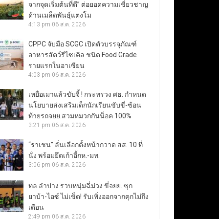
จากจุดเริ่มต้นที่ดี” ต่อยอดความเชี่ยวชาญ
ด้านเมล็ดพันธุ์แตงโม
4:13 pm
06 ส.ค. 2026
CPPC จับมือ SCGC เปิดตัวบรรจุภัณฑ์
อาหารสัตว์รีไซเคิล ชนิด Food Grade
รายแรกในอาเซียน
4:03 pm
06 ส.ค. 2026
เหยื่อเมาแล้วขับจี้ ! กระทรวง ศธ. กำหนด
นโยบายส่งเสริมเด็กนักเรียนขับขี่-ซ้อน
ท้ายรถจยย.สวมหมวกกันน็อค 100%
3:21 pm
06 ส.ค. 2026
“ราเชน” ลั่นเลือกตั้งหน้ากวาด สส. 10 ที่
นั่ง พร้อมยึดเก้าอี้กห.-มท.
3:06 pm
06 ส.ค. 2026
ทล.ลำปาง รวบหนุ่มฉี่ม่วง ขี่จยย. ซุก
ยาบ้า-ไอซ์ ไม่เข็ด! รับเพิ่งออกจากคุกไม่ถึง
เดือน
2:49 pm
06 ส.ค. 2026