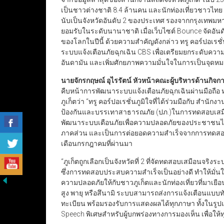
เป็นชาวต่างชาติ 8.4 ล้านคน และนักท่องเที่ยวชาวไทย 
นับเป็นจังหวัดอันดับ 2 ของประเทศ รองจากกรุงเทพมหา
ยอมรับในระดับนานาชาติ เมื่อเว็บไซต์ Bounce จัดอันด
ของโลกในปีนี้ ด้วยความสำคัญดังกล่าว ทรู คอร์ปอเรชั่น
ระบบแจ้งเตือนภัยฉุกเฉิน CBS เพื่อเตรียมยกระดับความป
อันดามัน และเพิ่มศักยภาพความมั่นใจในการเป็นจุดหม
นายจักรกฤษณ์ อุไรรัตน์ หัวหน้าคณะผู้บริหารด้านกิจกา
คืบหน้าการพัฒนาระบบแจ้งเตือนภัยฉุกเฉินผ่านมือถือ ห
ภูเก็ตว่า “ทรู คอร์ปอเรชั่นภูมิใจที่ได้ร่วมมือกับ สำนั
ป้องกันและบรรเทาสาธารณภัย (ปภ.)ในการทดสอบเสมือน
พัฒนาระบบเตือนภัยเพื่อความปลอดภัยของประชาชนไทย 
ภาคส่วน และเป็นการต่อยอดความสำเร็จจากการทดสอบเสม
เดือนกรกฎาคมที่ผ่านมา
“ภูเก็ตถูกเลือกเป็นจังหวัดที่ 2 ที่จัดทดสอบเสมือนจริง
ซึ่งการทดสอบประสบความสำเร็จเป็นอย่างดี ทำให้มั่นใจ
ความปลอดภัยให้กับชาวภูเก็ตและนักท่องเที่ยวที่มาเยื
สูง พายุ หรือสึนามิ ระบบสามารถส่งการแจ้งเตือนแบบทันท่
ทะเบียน พร้อมรองรับการแสดงผลได้ทุกภาษา ทั้งในรูปแบบ
Speech พิเศษสำหรับผู้บกพร่องทางการมองเห็น เพื่อให้ทุ