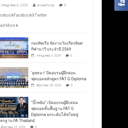
กรกฎาคม 6, 2026
aneaphong
0
cebookFacebookXTwitter
ad More
กองทัพเรือ จัดงานวันเกียรติยศ
กีฬานาวี ประจำปี 2569
กรกฎาคม 3, 2026
0
‘ยุทธนา’ ปิดอบรมผู้ฝึกสอน
ฟุตบอลหลักสูตร FAT G-Diploma
มิถุนายน 28, 2026
0
“บิ๊กหยิม” เปิดอบรมผู้ฝึกสอน
ฟุตบอลขั้นพื้นฐาน FAT G
Diploma ยกระดับโค้ชไทยสู่
ตรฐาน FA Thailand
มิถุนายน 25, 2026
0