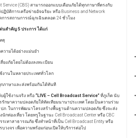
ast Service (CBS) สามารถออกแบบเตือนภัยได้ทุกภาษาที่ตรงกับ
ศูนย์ปฏิบัติการเครือข่ายอัจฉริยะ หรือ Business and Network
รจัดการสถานการณ์ฉุกเฉินตลอด 24 ชั่วโมง
ด่นสำคัญ 5 ประการ ได้แก่
หตุ
อความได้อย่างแม่นยำ
่เสี่ยงภัยโดยไม่ต้องลงทะเบียน
ใช้งานในหลายประเทศทั่วโลก
กภาษาและส่งพร้อมกันได้ทันที
ผู้ใช้งานจริง หรือ
“LIVE – Cell Broadcast Service”
ที่ภูเก็ต นับ
รักษาความปลอดภัยให้ทัดเทียมนานาประเทศ โดยเป็นความร่วม
และ ปภ. ในการพัฒนาโครงสร้างพื้นฐานด้านความปลอดภัย ซึ่งจะส่ง
ักท่องเที่ยว โดยทรูในฐานะ Cell Broadcast Center หรือ CBC
เทาสาธารณภัย ซึ่งทำหน้าที่เป็น Cell Broadcast Entity หรือ
ครบวงจร เพื่อความพร้อมก่อนเปิดให้บริการต่อไป