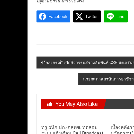
มีผู้อ่านข่าวนี้แล้ว 918 ครั้ง
Facebook
Twitter
Line
Post
“อลงกรณ์” เปิดกิจกรรมสร้างสัมพันธ์ CSR ส่งเสริ
navigation
นายกสภาสถาบันการอาชีวฯ
You May Also Like
ทรู ผนึก ปภ.-กสทช. ทดสอบ
เบื้องหลัง
ระบบแจ้งเตือน Cell Broadcast
นวัตกรรม” 