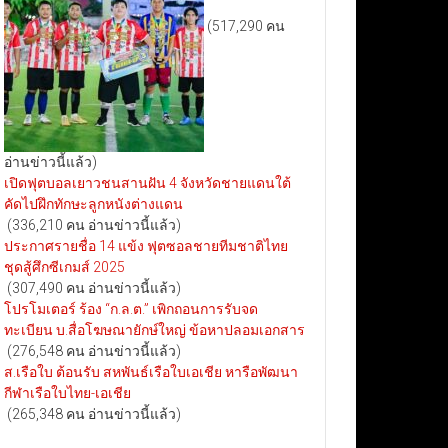
(517,290 คน
อ่านข่าวนี้แล้ว)
เปิดฟุตบอลเยาวชนสานฝัน 4 จังหวัดชายแดนใต้
คัดไปฝึกทักษะลูกหนังต่างแดน
(336,210 คน อ่านข่าวนี้แล้ว)
ประกาศรายชื่อ 14 แข้ง ฟุตซอลชายทีมชาติไทย
ชุดสู้ศึกซีเกมส์ 2025
(307,490 คน อ่านข่าวนี้แล้ว)
โปรโมเตอร์ ร้อง “ก.ล.ต.” เพิกถอนการรับจด
ทะเบียน บ.สื่อโฆษณายักษ์ใหญ่ ข้อหาปลอมเอกสาร
(276,548 คน อ่านข่าวนี้แล้ว)
ส.เรือใบ ต้อนรับ สหพันธ์เรือใบเอเชีย หารือพัฒนา
กีฬาเรือใบไทย-เอเชีย
(265,348 คน อ่านข่าวนี้แล้ว)