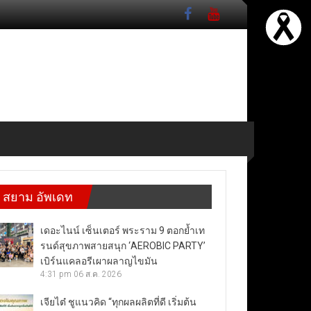
สยาม อัพเดท
เดอะไนน์ เซ็นเตอร์ พระราม 9 ตอกย้ำเท
รนด์สุขภาพสายสนุก ‘AEROBIC PARTY’
เบิร์นแคลอรีเผาผลาญไขมัน
4:31 pm
06 ส.ค. 2026
เจียไต๋ ชูแนวคิด “ทุกผลผลิตที่ดี เริ่มต้น