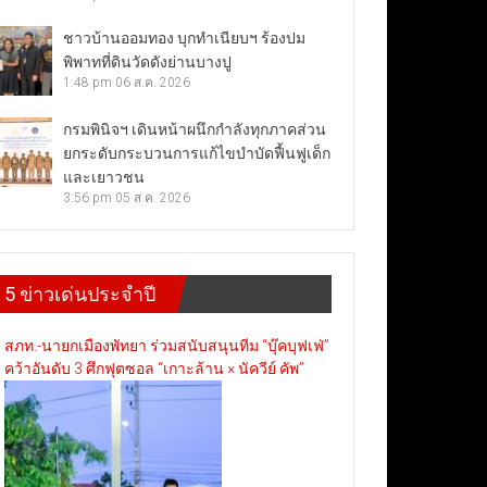
ชาวบ้านออมทอง บุกทำเนียบฯ ร้องปม
พิพาทที่ดินวัดดังย่านบางปู
1:48 pm
06 ส.ค. 2026
กรมพินิจฯ เดินหน้าผนึกกำลังทุกภาคส่วน
ยกระดับกระบวนการแก้ไขบำบัดฟื้นฟูเด็ก
และเยาวชน
3:56 pm
05 ส.ค. 2026
5 ข่าวเด่นประจำปี
สภท.-นายกเมืองพัทยา ร่วมสนับสนุนทีม “บุ๊คบุฟเฟ่”
คว้าอันดับ 3 ศึกฟุตซอล “เกาะล้าน × นัควีย์ คัพ”