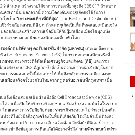
2.9 ล้านคน สร้างรายได้จากการท่องเที่ยวสูงถึง 388,017 ล้านบาท
นครเท่านั้น นอกจากนี้ ความโดดเด่นของภูเก็ตยังได้รับการ
ับให้เป็น
“
เกาะท่องเที่ยวที่ดีที่สุด
”
(The Best Island Destinations)
จึงร่วมกับ กสทช. ดีอี ปภ. กำหนดภูเก็ตเป็นพื้นที่ทดสอบเสมือนจริง
ลอดภัยและสร้างความเชื่อมั่นให้กับผู้มาเยือนเมืองไข่มุกแห่ง
ายปลายทางยอดนิยมของนักท่องเที่ยวทั่วโลก
รองค์กร บริษัท ทรู คอร์ปอเรชั่น จำกัด (มหาชน)
เปิดเผยถึงความ
รือ Cell Broadcast Service (CBS) ในการทดสอบเสมือนจริงที่
กงาน กสทช. กระทรวงดิจิทัลเพื่อเศรษฐกิจและสังคม (ดีอี) และกรม
จริงระบบ CBS ที่ภูเก็ต ซึ่งถือเป็นความก้าวหน้าสำคัญในการ
การทดสอบครั้งนี้ยังแสดงให้เห็นถึงพลังความร่วมมือของทุก
ือนจริงครั้งแรกในไทยจากทรู คอร์ปอเรชั่นที่กรุงเทพฯ เมื่อ
ระบบแจ้งเตือนภัยฉุกเฉินผ่านมือถือ Cell Broadcast Service (CBS)
ได้ว่าเมื่อเปิดให้บริการจริงจะช่วยเสริมสร้างความมั่นใจในระบบ
อน โดยเฉพาะการรับมือกับภัยธรรมชาติทางทะเล ไม่ว่าจะเป็นคลื่น
วงทีไปยังมือถือทุกเครื่องในพื้นที่เสี่ยงภัย โดยไม่จำเป็นต้องลง
ข้อความ Pop-up และเสียงแจ้งเตือน อีกทั้งยังมีฟีเจอร์ Text to
กคนเข้าถึงข้อมูลการเตือนภัยได้อย่างทั่วถึง”
นายจักรกฤษณ์ กล่าว