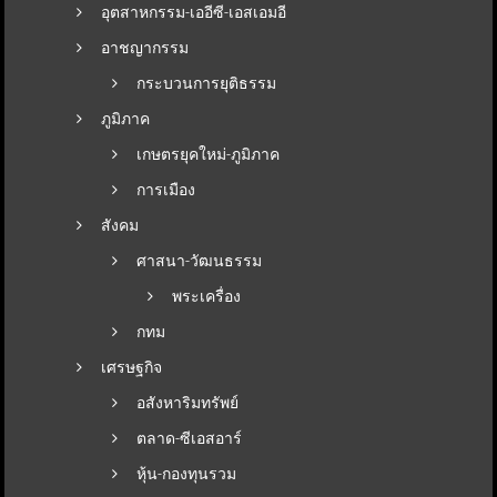
อุตสาหกรรม-เออีซี-เอสเอมอี
อาชญากรรม
กระบวนการยุติธรรม
ภูมิภาค
เกษตรยุคใหม่-ภูมิภาค
การเมือง
สังคม
ศาสนา-วัฒนธรรม
พระเครื่อง
กทม
เศรษฐกิจ
อสังหาริมทรัพย์
ตลาด-ซีเอสอาร์
หุ้น-กองทุนรวม