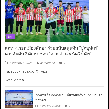
กีฬา
สภท.-นายกเมืองพัทยา ร่วมสนับสนุนทีม “บุ๊คบุฟเฟ่”
คว้าอันดับ 3 ศึกฟุตซอล “เกาะล้าน × นัควีย์ คัพ”
กรกฎาคม 6, 2026
aneaphong
0
FacebookFacebookXTwitter
Read More
กองทัพเรือ จัดงานวันเกียรติยศกีฬานาวี ประจำ
ปี 2569
กรกฎาคม 3, 2026
0