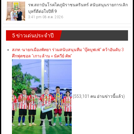
รพ.สถาบันโรคไตภูมิราชนครินทร์ สนับสนุนรายการเลิก
บุหรี่ดีต่อใจปีที่ 9
3:41 pm
08 ส.ค. 2026
5 ข่าวเด่นประจำปี
สภท.-นายกเมืองพัทยา ร่วมสนับสนุนทีม “บุ๊คบุฟเฟ่” คว้าอันดับ 3
ศึกฟุตซอล “เกาะล้าน × นัควีย์ คัพ”
(553,101 คน อ่านข่าวนี้แล้ว)