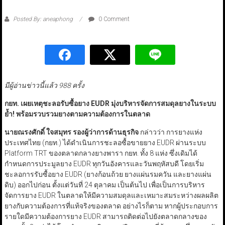
Posted By: aneaphong
0 Comment
มีผู้อ่านข่าวนี้แล้ว 988 ครั้ง
กยท. เผยเหตุชะลอรับซื้อยาง EUDR
มุ่งบริหารจัดการสมดุลยางในระบบ
ย้ำ! พร้อมรวบรวมยางตามความต้องการในตลาด
นายณรงศักดิ์ ใจสมุทร รองผู้ว่าการด้านธุรกิจ
กล่าวว่า การยางแห่ง
ประเทศไทย (กยท.) ได้ดำเนินการชะลอซื้อขายยาง EUDR ผ่านระบบ
Platform TRT ของตลาดกลางยางพารา กยท. ทั้ง 8 แห่ง ซึ่งเดิมได้
กำหนดการประมูลยาง EUDR ทุกวันอังคารและวันพฤหัสบดี โดยเริ่ม
ชะลอการรับซื้อยาง EUDR (ยางก้อนถ้วย ยางแผ่นรมควัน และยางแผ่น
ดิบ) ออกไปก่อน ตั้งแต่วันที่ 24 ตุลาคม เป็นต้นไป เพื่อเป็นการบริหาร
จัดการยาง EUDR ในตลาดให้มีความสมดุลและเหมาะสมระหว่างผลผลิต
ยางกับความต้องการที่แท้จริงของตลาด อย่างไรก็ตาม หากผู้ประกอบการ
รายใดมีความต้องการยาง EUDR สามารถติดต่อไปยังตลาดกลางของ