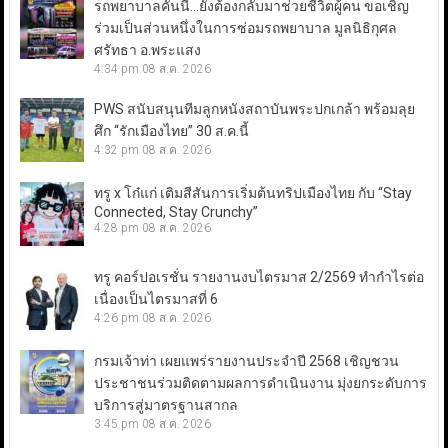
รถพยาบาลคันนี้…ยังต้องกลับมาช่วยชีวิตผู้คน ขอเชิญ
ร่วมเป็นส่วนหนึ่งในการซ่อมรถพยาบาล มูลนิธิกุศล
ศรัทธา อ.พระแสง
4:34 pm
08 ส.ค. 2026
PWS สนับสนุนทีมลูกหนังสถาบันพระปกเกล้า พร้อมลุย
ศึก “รักเมืองไทย” 30 ส.ค.นี้
4:32 pm
08 ส.ค. 2026
ทรู x โก๋แก่ เติมสีสันการเริ่มต้นทริปเมืองไทย กับ “Stay
Connected, Stay Crunchy”
4:28 pm
08 ส.ค. 2026
ทรู คอร์ปอเรชั่น รายงานงบไตรมาส 2/2569 ทำกำไรต่อ
เนื่องเป็นไตรมาสที่ 6
4:26 pm
08 ส.ค. 2026
กรมเจ้าท่า เผยแพร่รายงานประจำปี 2568 เชิญชวน
ประชาชนร่วมติดตามผลการดำเนินงาน มุ่งยกระดับการ
บริการสู่มาตรฐานสากล
3:45 pm
08 ส.ค. 2026