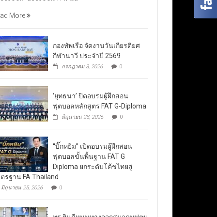
ad More
กองทัพเรือ จัดงานวันเกียรติยศ
กีฬานาวี ประจำปี 2569
กรกฎาคม 3, 2026
0
‘ยุทธนา’ ปิดอบรมผู้ฝึกสอน
ฟุตบอลหลักสูตร FAT G-Diploma
มิถุนายน 28, 2026
0
“บิ๊กหยิม” เปิดอบรมผู้ฝึกสอน
ฟุตบอลขั้นพื้นฐาน FAT G
Diploma ยกระดับโค้ชไทยสู่
ตรฐาน FA Thailand
มิถุนายน 25, 2026
0
ทรู ยินดีหนุนทางออกสมาคมฟุตบ