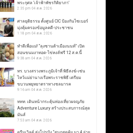
พระกุศล ‘เจ้าฟ้าพัชรกิติยาภา’
2:35 pm
04 ส.ค. 2026
ศาลยุติธรรม ตั้งศูนย์ CIC ป้องกันไซเบอร์
มุ่งคุ้มครองข้อมูลคดี-ประชาชน
1:18 pm
04 ส.ค. 2026
ทำดีเพื่อแม่! “ลุงซานต้าเมืองนนท์” เปิด
สอนขนมงาทอด-ไข่หงส์ฟรี 12 ส.ค.นี้
9:38 am
04 ส.ค. 2026
ทร. บวงสรวงพระภูมิเจ้าที่ พิธีสงฆ์-เซ่น
ไหว้แม่ย่านางเรือพระราชพิธี เตรียม
ขบวนพยุหยาตราทางชลมารค
9:16 am
04 ส.ค. 2026
ททท. เดินหน้ากระตุ้นท่องเที่ยวผจญภัย
Adventure Luxury สร้างประสบการณ์สุด
มันส์
7:53 am
04 ส.ค. 2026
ดรีมเวิลด์ ส่งโปรปัง “สนุกสุดคุ้ม มา 4 จ่าย