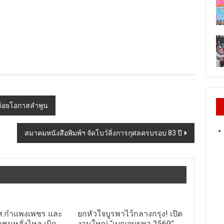
ีด้อยโอกาสลำพูน
สมาคมหนังสือพิมพ์ฯ จัดโบว์ลิ่งการกุศลครบรอบ 83 ปี
ส.กำแพงเพชร และ
ยกหัวใจบูรพาไว้กลางกรุง! เปิด
ชนหลั่งไหล เบิก
งานใหญ่ “เบญจบูรพา 2569”