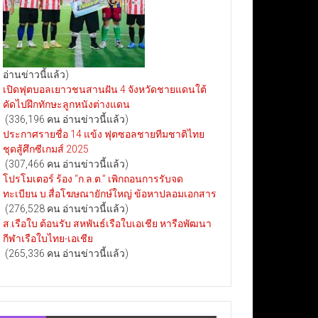
อ่านข่าวนี้แล้ว)
เปิดฟุตบอลเยาวชนสานฝัน 4 จังหวัดชายแดนใต้
คัดไปฝึกทักษะลูกหนังต่างแดน
(336,196 คน อ่านข่าวนี้แล้ว)
ประกาศรายชื่อ 14 แข้ง ฟุตซอลชายทีมชาติไทย
ชุดสู้ศึกซีเกมส์ 2025
(307,466 คน อ่านข่าวนี้แล้ว)
โปรโมเตอร์ ร้อง “ก.ล.ต.” เพิกถอนการรับจด
ทะเบียน บ.สื่อโฆษณายักษ์ใหญ่ ข้อหาปลอมเอกสาร
(276,528 คน อ่านข่าวนี้แล้ว)
ส.เรือใบ ต้อนรับ สหพันธ์เรือใบเอเชีย หารือพัฒนา
กีฬาเรือใบไทย-เอเชีย
(265,336 คน อ่านข่าวนี้แล้ว)