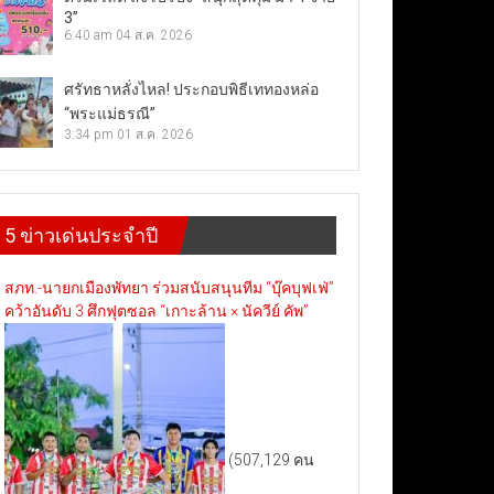
3”
6:40 am
04 ส.ค. 2026
ศรัทธาหลั่งไหล! ประกอบพิธีเททองหล่อ
“พระแม่ธรณี”
3:34 pm
01 ส.ค. 2026
5 ข่าวเด่นประจำปี
สภท.-นายกเมืองพัทยา ร่วมสนับสนุนทีม “บุ๊คบุฟเฟ่”
คว้าอันดับ 3 ศึกฟุตซอล “เกาะล้าน × นัควีย์ คัพ”
(507,129 คน