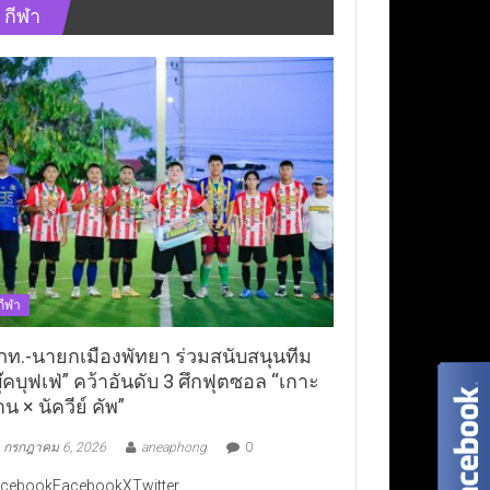
กีฬา
กีฬา
ภท.-นายกเมืองพัทยา ร่วมสนับสนุนทีม
ุ๊คบุฟเฟ่” คว้าอันดับ 3 ศึกฟุตซอล “เกาะ
าน × นัควีย์ คัพ”
กรกฎาคม 6, 2026
aneaphong
0
cebookFacebookXTwitter