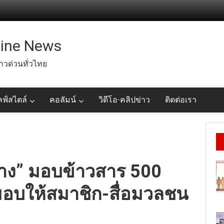
line News
่าวด่วนทั่วไทย
ลฟ์สไตล์
คอลัมน์
วิดีโอ-คลิปข่าว
ติดต่อเรา
มบาง” มอบข้าวสาร 500
มอบให้สมาชิก-สื่อมวลชน