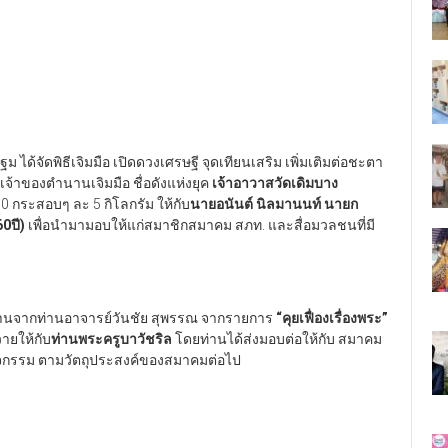
ฐม ได้จัดพิธีเจิมมือ เปิดดวงเศรษฐี จุดเทียนเสริม เพิ่มเติมต่อชะตา
 เจ้าของตำนานเจิมมือ ชื่อดังแห่งยุค
เจ้าอาวาสวัดเดิมบาง
 กระสอบๆ ละ 5 กิโลกรัม ให้กับ
นายอนันต์ นิลมานนท์ นายก
0ปี)
เพื่อนำมามอบให้แก่สมาชิกสมาคม สภท. และสื่อมวลชนที่มี
งานจากท่านอาจารย์วันชัย สุพรรณ จากรายการ
“คุยเฟื่องเรื่องพระ”
วายให้กับ
ท่านพระครูบาวัชริล
โดยท่านได้ส่งมอบต่อให้กับ สมาคม
นกิจกรรม ตามวัตถุประสงค์ของสมาคมต่อไป