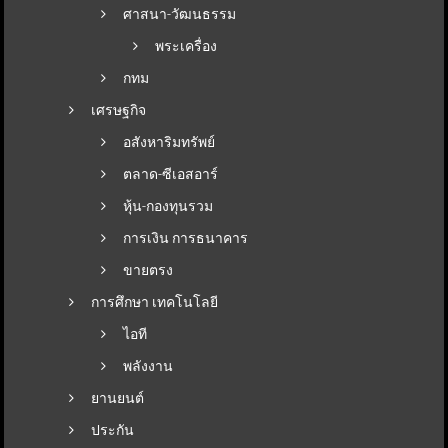
ศาสนา-วัฒนธรรม
พระเครื่อง
กทม
เศรษฐกิจ
อสังหาริมทรัพย์
ตลาด-ซีเอสอาร์
หุ้น-กองทุนรวม
การเงิน การธนาคาร
ขายตรง
การศึกษา เทคโนโลยี
ไอที
พลังงาน
ยานยนต์
ประกัน