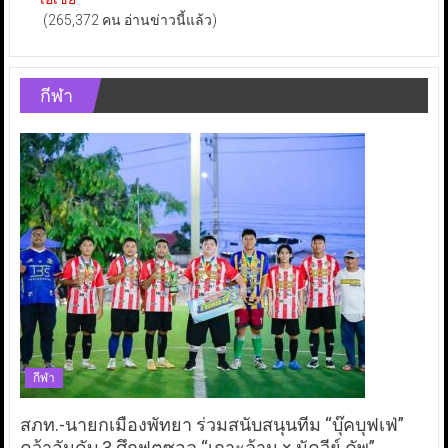
(265,372 คน อ่านข่าวนี้แล้ว)
กีฬา
กีฬา
สภท.-นายกเมืองพัทยา ร่วมสนับสนุนทีม “บุ๊คบุฟเฟ่”
คว้าอันดับ 3 ศึกฟุตซอล “เกาะล้าน × นัควีย์ คัพ”