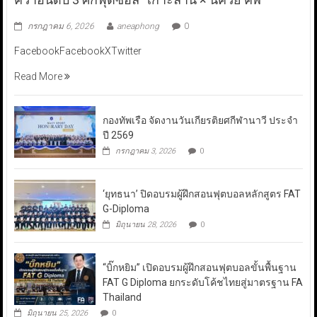
กรกฎาคม 6, 2026
aneaphong
0
FacebookFacebookXTwitter
Read More
กองทัพเรือ จัดงานวันเกียรติยศกีฬานาวี ประจำ
ปี 2569
กรกฎาคม 3, 2026
0
‘ยุทธนา’ ปิดอบรมผู้ฝึกสอนฟุตบอลหลักสูตร FAT
G-Diploma
มิถุนายน 28, 2026
0
“บิ๊กหยิม” เปิดอบรมผู้ฝึกสอนฟุตบอลขั้นพื้นฐาน
FAT G Diploma ยกระดับโค้ชไทยสู่มาตรฐาน FA
Thailand
มิถุนายน 25, 2026
0