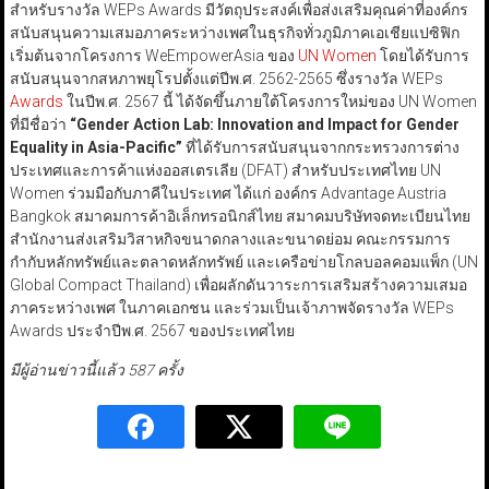
สำหรับรางวัล WEPs Awards มีวัตถุประสงค์เพื่อส่งเสริมคุณค่าที่องค์กร
สนับสนุนความเสมอภาคระหว่างเพศในธุรกิจทั่วภูมิภาคเอเชียแปซิฟิก
เริ่มต้นจากโครงการ WeEmpowerAsia ของ
UN Women
โดยได้รับการ
สนับสนุนจากสหภาพยุโรปตั้งแต่ปีพ.ศ. 2562-2565 ซึ่งรางวัล WEPs
Awards
ในปีพ.ศ. 2567 นี้ ได้จัดขึ้นภายใต้โครงการใหม่ของ UN Women
ที่มีชื่อว่า
“Gender Action Lab: Innovation and Impact for Gender
Equality in Asia-Pacific”
ที่ได้รับการสนับสนุนจากกระทรวงการต่าง
ประเทศและการค้าแห่งออสเตรเลีย (DFAT) สำหรับประเทศไทย UN
Women ร่วมมือกับภาคีในประเทศ ได้แก่ องค์กร Advantage Austria
Bangkok สมาคมการค้าอิเล็กทรอนิกส์ไทย สมาคมบริษัทจดทะเบียนไทย
สำนักงานส่งเสริมวิสาหกิจขนาดกลางและขนาดย่อม คณะกรรมการ
กำกับหลักทรัพย์และตลาดหลักทรัพย์ และเครือข่ายโกลบอลคอมแพ็ก (UN
Global Compact Thailand) เพื่อผลักดันวาระการเสริมสร้างความเสมอ
ภาคระหว่างเพศ ในภาคเอกชน และร่วมเป็นเจ้าภาพจัดรางวัล WEPs
Awards ประจำปีพ.ศ. 2567 ของประเทศไทย
มีผู้อ่านข่าวนี้แล้ว 587 ครั้ง