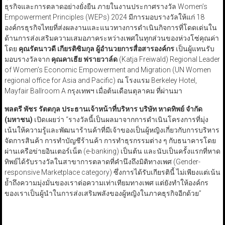
ธุรกิจและการตลาดอย่างยั่งยืน ภายในงานประกาศรางวัล Women’s
Empowerment Principles (WEPs) 2024 มีการมอบรางวัลให้แก่ 18
องค์กรธุรกิจไทยที่ส่งผลงานและแนวทางการดำเนินกิจการที่โดดเด่นใน
ด้านการส่งเสริมความเสมอภาคระหว่างเพศในทุกส่วนของห่วงโซ่คุณค่า
โดย
คุณรัตนาวดี เกียรติซิมกุล ผู้อำนวยการสื่อสารองค์กร
เป็นผู้แทนรับ
มอบรางวัลจาก
คุณคาเธีย ฟรายวาล์ด
(Katja Freiwald) Regional Leader
of Women’s Economic Empowerment and Migration (UN Women
regional office for Asia and Pacific) ณ โรงแรม Berkeley Hotel,
Mayfair Ballroom A กรุงเทพฯ เมื่อต้นเดือนตุลาคม ที่ผ่านมา
พลตรี พัชร รัตตกุล ประธานเจ้าหน้าที่บริหาร บริษัท หาดทิพย์ จำกัด
(มหาชน)
เปิดเผยว่า “รางวัลนี้เป็นผลมาจากการดำเนินโครงการที่มุ่ง
เน้นให้ความรู้และพัฒนาร้านค้าที่มีเจ้าของเป็นผู้หญิงเกี่ยวกับการบริหาร
จัดการสินค้า การทำบัญชีร้านค้า การทำธุรกรรมต่าง ๆ กับธนาคารโดย
ผ่านเครือข่ายอินเตอร์เน็ต (e-banking) เป็นต้น และนับเป็นครั้งแรกที่หาด
ทิพย์ได้รับรางวัลในสาขาการตลาดที่คำนึงถึงมิติทางเพศ (Gender-
responsive Marketplace category) ซึ่งการได้รับเกียรตินี้ ไม่เพียงแต่เน้น
ย้ำถึงความมุ่งมั่นของเราต่อความเท่าเทียมทางเพศ แต่ยังทำให้องค์กร
ของเราเป็นผู้นำในการส่งเสริมพลังของผู้หญิงในภาคธุรกิจอีกด้วย”