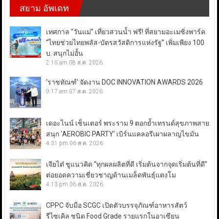
สยาม อัพเดท
เทศกาล “วันแม่” เที่ยวสวนน้ำ ฟรี! ที่สยามอะเมซิ่งพาร์ค
“ไทยช่วยไทยพลัส-บัตรสวัสดิการแห่งรัฐ” เพิ่มเพียง 100
บ. สนุกไม่อั้น
2:10 am
08 ส.ค. 2026
‘ราชทัณฑ์’ จัดงาน DOC INNOVATION AWARDS 2026
9:17 am
07 ส.ค. 2026
เดอะไนน์ เซ็นเตอร์ พระราม 9 ตอกย้ำเทรนด์สุขภาพสาย
สนุก ‘AEROBIC PARTY’ เบิร์นแคลอรีเผาผลาญไขมัน
4:31 pm
06 ส.ค. 2026
เจียไต๋ ชูแนวคิด “ทุกผลผลิตที่ดี เริ่มต้นจากจุดเริ่มต้นที่ดี”
ต่อยอดความเชี่ยวชาญด้านเมล็ดพันธุ์แตงโม
4:13 pm
06 ส.ค. 2026
CPPC จับมือ SCGC เปิดตัวบรรจุภัณฑ์อาหารสัตว์
รีไซเคิล ชนิด Food Grade รายแรกในอาเซียน