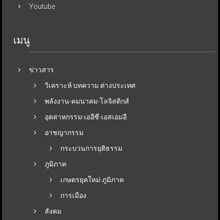
Youtube
เมนู
ข่าวสาร
วิเคราะห์ บทความ ต่างประเทศ
พลังงาน-คมนาคม-โลจิสติกส์
อุตสาหกรรม-เออีซี-เอสเอมอี
อาชญากรรม
กระบวนการยุติธรรม
ภูมิภาค
เกษตรยุคใหม่-ภูมิภาค
การเมือง
สังคม