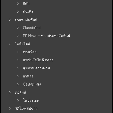
กีฬา
บันเทิง
ประชาสัมพันธ์
Classicfind
PR News – ข่าวประชาสัมพันธ์
ไลฟ์สไตล์
ท่องเที่ยว
แฟชั่นโซไซตี้-ดูดวง
สุขภาพ-ความงาม
อาหาร
ช้อป-ชิม-ชิล
คอลัมน์
ในประเทศ
วิดีโอ-คลิปข่าว