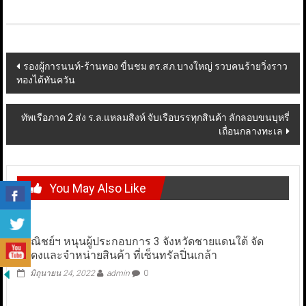
Post
รองผู้การนนท์-ร้านทอง ขื่นชม ตร.สภ.บางใหญ่ รวบคนร้ายวิ่งราว
ทองได้ทันควัน
navigation
ทัพเรือภาค 2 ส่ง ร.ล.แหลมสิงห์ จับเรือบรรทุกสินค้า ลักลอบขนบุหรี่
เถื่อนกลางทะเล
You May Also Like
พาณิชย์ฯ หนุนผู้ประกอบการ 3 จังหวัดชายแดนใต้ จัด
แสดงและจำหน่ายสินค้า ที่เซ็นทรัลปิ่นเกล้า
มิถุนายน 24, 2022
admin
0