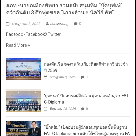
สภท.-นายกเมืองพัทยา ร่วมสนับสนุนทีม “บุ๊คบุฟเฟ่”
คว้าอันดับ 3 ศึกฟุตซอล “เกาะล้าน × นัควีย์ คัพ”
กรกฎาคม 6, 2026
aneaphong
0
FacebookFacebookXTwitter
Read More
กองทัพเรือ จัดงานวันเกียรติยศกีฬานาวี ประจำ
ปี 2569
กรกฎาคม 3, 2026
0
‘ยุทธนา’ ปิดอบรมผู้ฝึกสอนฟุตบอลหลักสูตร FAT
G-Diploma
มิถุนายน 28, 2026
0
“บิ๊กหยิม” เปิดอบรมผู้ฝึกสอนฟุตบอลขั้นพื้นฐาน
FAT G Diploma ยกระดับโค้ชไทยสู่มาตรฐาน FA