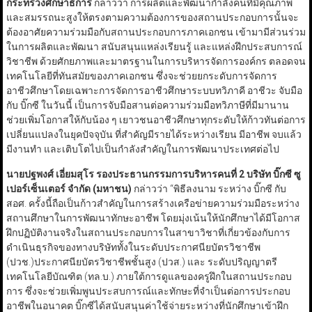
กระทรวงศึกษาธิการ
กล่าวว่า การผลิตและพัฒนากำลังคนที่มีคุณภาพ
และสมรรถนะสูงให้ตรงตามความต้องการของสถานประกอบการนั้นจะ
ต้องอาศัยความร่วมมือกับสถานประกอบการภาคเอกชน เข้ามามีส่วนร่วม
ในการผลิตและพัฒนา สนับสนุนแหล่งเรียนรู้ และแหล่งฝึกประสบการณ์
วิชาชีพ ด้วยศักยภาพและมาตรฐานในการบริหารจัดการองค์กร ตลอดจน
เทคโนโลยีที่ทันสมัยของภาคเอกชน ซึ่งจะช่วยยกระดับการจัดการ
อาชีวศึกษาโดยเฉพาะการจัดการอาชีวศึกษาระบบทวิภาคี อาชีวะ จับมือ
กับ บิ๊กซี ในวันนี้ เป็นการจับมือสานต่อความร่วมมือทวิภาษีที่มีมานาน
ช่วยเพิ่มโอกาสให้กับน้อง ๆ เยาวชนอาชีวศึกษาทุกระดับให้ก้าวทันต่อการ
เปลี่ยนแปลงในยุคปัจจุบัน ที่สำคัญมีรายได้ระหว่างเรียน มีอาชีพ จบแล้ว
มีงานทำ และเติบโตไปเป็นกำลังสำคัญในการพัฒนาประเทศต่อไป
นายปฐพงศ์ เอี่ยมสุโร รองประธานกรรมการบริหารคนที่ 2 บริษัท บิ๊กซี ซู
เปอร์เซ็นเตอร์ จำกัด (มหาชน)
กล่าวว่า “พิธีลงนาม ระหว่าง บิ๊กซี กับ
สอศ. ครั้งนี้ถือเป็นก้าวสำคัญในการสร้างเครือข่ายความร่วมมือระหว่าง
สถานศึกษาในการพัฒนาทักษะอาชีพ โดยมุ่งเน้นให้นักศึกษาได้มีโอกาส
ฝึกปฏิบัติงานจริงในสถานประกอบการในสาขาวิชาที่เกี่ยวข้องกับการ
ดำเนินธุรกิจของทางบริษัททั้งในระดับประกาศนียบัตรวิชาชีพ
(ปวช.)ประกาศนียบัตรวิชาชีพชั้นสูง (ปวส.) และ ระดับปริญญาตรี
เทคโนโลยีบัณฑิต (ทล.บ.) ภายใต้การดูแลของครูฝึกในสถานประกอบ
การ ซึ่งจะช่วยเพิ่มพูนประสบการณ์และทักษะที่จำเป็นต่อการประกอบ
อาชีพในอนาคต บิ๊กซีได้สนับสนุนค่าใช้จ่ายระหว่างที่นักศึกษาเข้าฝึก