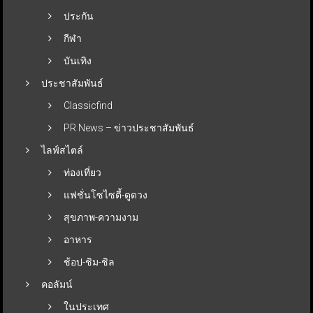
ประกัน
กีฬา
บันเทิง
ประชาสัมพันธ์
Classicfind
PR News – ข่าวประชาสัมพันธ์
ไลฟ์สไตล์
ท่องเที่ยว
แฟชั่นโซไซตี้-ดูดวง
สุขภาพ-ความงาม
อาหาร
ช้อป-ชิม-ชิล
คอลัมน์
ในประเทศ