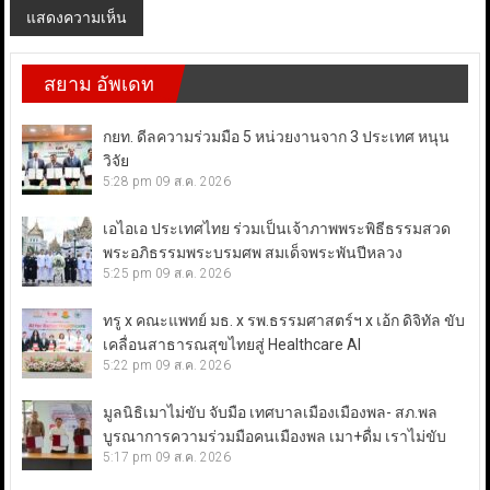
สยาม อัพเดท
กยท. ดีลความร่วมมือ 5 หน่วยงานจาก 3 ประเทศ หนุน
วิจัย
5:28 pm
09 ส.ค. 2026
เอไอเอ ประเทศไทย ร่วมเป็นเจ้าภาพพระพิธีธรรมสวด
พระอภิธรรมพระบรมศพ สมเด็จพระพันปีหลวง
5:25 pm
09 ส.ค. 2026
ทรู x คณะแพทย์ มธ. x รพ.ธรรมศาสตร์ฯ x เอ้ก ดิจิทัล ขับ
เคลื่อนสาธารณสุขไทยสู่ Healthcare AI
5:22 pm
09 ส.ค. 2026
มูลนิธิเมาไม่ขับ จับมือ เทศบาลเมืองเมืองพล- สภ.พล
บูรณาการความร่วมมือคนเมืองพล เมา+ดื่ม เราไม่ขับ
5:17 pm
09 ส.ค. 2026