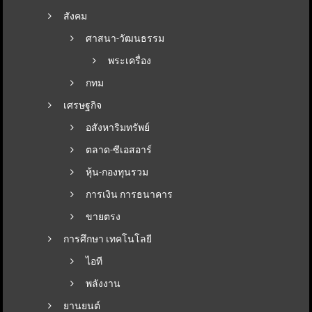
สังคม
ศาสนา-วัฒนธรรม
พระเครื่อง
กทม
เศรษฐกิจ
อสังหาริมทรัพย์
ตลาด-ซีเอสอาร์
หุ้น-กองทุนรวม
การเงิน การธนาคาร
ขายตรง
การศึกษา เทคโนโลยี
ไอที
พลังงาน
ยานยนต์