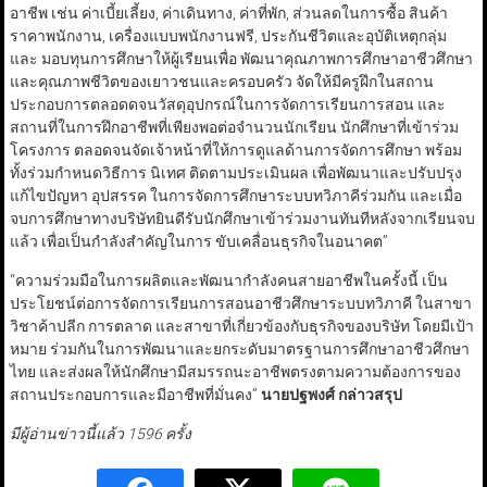
อาชีพ เช่น ค่าเบี้ยเลี้ยง, ค่าเดินทาง, ค่าที่พัก, ส่วนลดในการซื้อ สินค้า
ราคาพนักงาน, เครื่องแบบพนักงานฟรี, ประกันชีวิตและอุบัติเหตุกลุ่ม
และ มอบทุนการศึกษาให้ผู้เรียนเพื่อ พัฒนาคุณภาพการศึกษาอาชีวศึกษา
และคุณภาพชีวิตของเยาวชนและครอบครัว จัดให้มีครูฝึกในสถาน
ประกอบการตลอดดจนวัสดุอุปกรณ์ในการจัดการเรียนการสอน และ
สถานที่ในการฝึกอาชีพที่เพียงพอต่อจำนวนนักเรียน นักศึกษาที่เข้าร่วม
โครงการ ตลอดจนจัดเจ้าหน้าที่ให้การดูแลด้านการจัดการศึกษา พร้อม
ทั้งร่วมกำหนดวิธีการ นิเทศ ติดตามประเมินผล เพื่อพัฒนาและปรับปรุง
แก้ไขปัญหา อุปสรรค ในการจัดการศึกษาระบบทวิภาคีร่วมกัน และเมื่อ
จบการศึกษาทางบริษัทยินดีรับนักศึกษาเข้าร่วมงานทันทีหลังจากเรียนจบ
แล้ว เพื่อเป็นกำลังสำคัญในการ ขับเคลื่อนธุรกิจในอนาคต”
“ความร่วมมือในการผลิตและพัฒนากำลังคนสายอาชีพในครั้งนี้ เป็น
ประโยชน์ต่อการจัดการเรียนการสอนอาชีวศึกษาระบบทวิภาคี ในสาขา
วิชาค้าปลีก การตลาด และสาขาที่เกี่ยวข้องกับธุรกิจของบริษัท โดยมีเป้า
หมาย ร่วมกันในการพัฒนาและยกระดับมาตรฐานการศึกษาอาชีวศึกษา
ไทย และส่งผลให้นักศึกษามีสมรรถนะอาชีพตรงตามความต้องการของ
สถานประกอบการและมีอาชีพที่มั่นคง”
นายปฐพงศ์ กล่าวสรุป
มีผู้อ่านข่าวนี้แล้ว 1596 ครั้ง