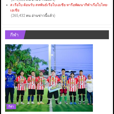
ส.เรือใบ ต้อนรับ สหพันธ์เรือใบเอเชีย หารือพัฒนากีฬาเรือใบไทย-
เอเชีย
(265,432 คน อ่านข่าวนี้แล้ว)
กีฬา
กีฬา