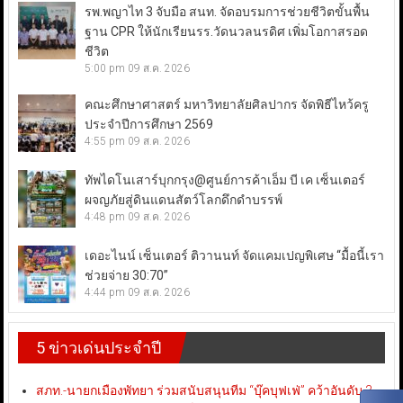
รพ.พญาไท 3 จับมือ สนท. จัดอบรมการช่วยชีวิตขั้นพื้น
ฐาน CPR ให้นักเรียนรร.วัดนวลนรดิศ เพิ่มโอกาสรอด
ชีวิต
5:00 pm
09 ส.ค. 2026
คณะศึกษาศาสตร์ มหาวิทยาลัยศิลปากร จัดพิธีไหว้ครู
ประจำปีการศึกษา 2569
4:55 pm
09 ส.ค. 2026
ทัพไดโนเสาร์บุกกรุง@ศูนย์การค้าเอ็ม บี เค เซ็นเตอร์
ผจญภัยสู่ดินแดนสัตว์โลกดึกดำบรรพ์
4:48 pm
09 ส.ค. 2026
เดอะไนน์ เซ็นเตอร์ ติวานนท์ จัดแคมเปญพิเศษ “มื้อนี้เรา
ช่วยจ่าย 30:70”
4:44 pm
09 ส.ค. 2026
5 ข่าวเด่นประจำปี
สภท.-นายกเมืองพัทยา ร่วมสนับสนุนทีม “บุ๊คบุฟเฟ่” คว้าอันดับ 3