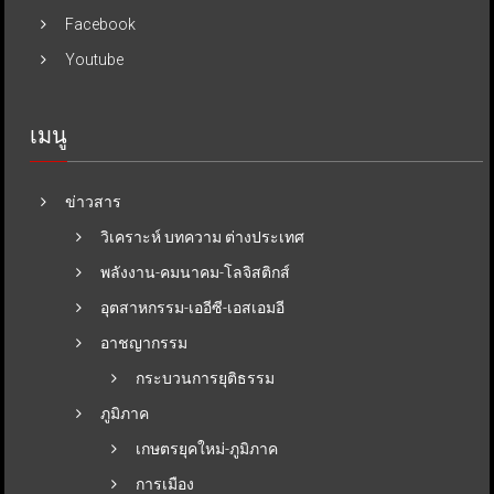
Facebook
Youtube
เมนู
ข่าวสาร
วิเคราะห์ บทความ ต่างประเทศ
พลังงาน-คมนาคม-โลจิสติกส์
อุตสาหกรรม-เออีซี-เอสเอมอี
อาชญากรรม
กระบวนการยุติธรรม
ภูมิภาค
เกษตรยุคใหม่-ภูมิภาค
การเมือง