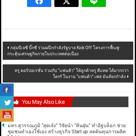
Post
กลุ่มบีเจซี บิ๊กซี ร่วมผนึกกำลังรัฐบาล Kick Off โครงการฟื้นฟู-
กระตุ้นเศรษฐกิจภายในประเทศต่อเนื่อง
navigation
ทรู คอร์ปอเรชั่น ร่วมกับ “แฟนต้า” ให้ลูกค้าทรู ดีแทค ได้มากกว่า
ใคร!! ในงาน “แฟนต้า” เฟส มันส์ยกกำลัง
You May Also Like
มทร.สุวรรณภูมิ “สุดเจ๋ง” วิจัยนำ “หินฝุ่น” ทำอิฐบล็อก ช่วย
ชุมชนทำเองใช้เอง สร้างธุรกิจ Start up ลดต้นทุนการผลิต