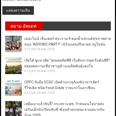
สยาม อัพเดท
เดอะไนน์ เซ็นเตอร์ พระราม 9 ตอกย้ำเทรนด์สุขภาพสาย
สนุก ‘AEROBIC PARTY’ เบิร์นแคลอรีเผาผลาญไขมัน
4:31 pm
06 ส.ค. 2026
เจียไต๋ ชูแนวคิด “ทุกผลผลิตที่ดี เริ่มต้นจากจุดเริ่มต้นที่ดี”
ต่อยอดความเชี่ยวชาญด้านเมล็ดพันธุ์แตงโม
4:13 pm
06 ส.ค. 2026
CPPC จับมือ SCGC เปิดตัวบรรจุภัณฑ์อาหารสัตว์
รีไซเคิล ชนิด Food Grade รายแรกในอาเซียน
4:03 pm
06 ส.ค. 2026
เหยื่อเมาแล้วขับจี้ ! กระทรวง ศธ. กำหนดนโยบายส่ง
เสริมเด็กนักเรียนขับขี่-ซ้อนท้ายรถจยย.สวมหมวกกัน
น็อค 100%