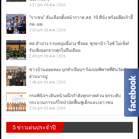
3:21 pm
06 ส.ค. 2026
“ราเชน” ลั่นเลือกตั้งหน้ากวาด สส. 10 ที่นั่ง พร้อมยึดเก้าอี้
กห.-มท.
3:06 pm
06 ส.ค. 2026
ทล.ลำปาง รวบหนุ่มฉี่ม่วง ขี่จยย. ซุกยาบ้า-ไอซ์ ไม่เข็ด!
รับเพิ่งออกจากคุกไม่ถึงเดือน
2:49 pm
06 ส.ค. 2026
ชาวบ้านออมทอง บุกทำเนียบฯ ร้องปมพิพาทที่ดินวัดดัง
ย่านบางปู
1:48 pm
06 ส.ค. 2026
กรมพินิจฯ เดินหน้าผนึกกำลังทุกภาคส่วน ยกระดับ
กระบวนการแก้ไขบำบัดฟื้นฟูเด็กและเยาวชน
3:56 pm
05 ส.ค. 2026
5 ข่าวเด่นประจำปี