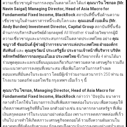
ความเชี่ยวชาญด้านการลงทุนในตลาดโลก ได้แก่
คุณนาวิน ไซกอล (
Mr.
Navin Saigal) Managing Director, Head of Asia Macro for
Fundamental Fixed Income, BlackRock
สถาบันที่ขึ้นชื่อด้านความ
เชี่ยวชาญในด้านตราสารหนี้ระดับโลก และ
คุณแอนดี้ เบอเด็น (
Mr.
Andy Burden) Investment Director, Capital Group
สถาบันที่ขึ้นชื่อ
ด้านการบริหารสินทรัพย์ด้วยกลยุทธ์ All Weather ร่วมด้วยวิทยากรผู้มี
ความเชี่ยวชาญและมากประสบการณ์ในตลาดประเทศไทย อย่าง
คุณ
ชญาวดี ชัยอนันต์ ผู้ช่วยผู้ว่าการธนาคารแห่งประเทศไทย ฝ่ายองค์กร
สัมพันธ์
และ
คุณสุขวัฒน์ ประเสริฐยิ่ง ประธานเจ้าหน้าที่บริหาร บริษัท
หลักทรัพย์จัดการกองทุนเอไอเอ ประเทศไทย
ซึ่งวิทยากรทั้ง 4 ท่านได้มา
ร่วมพูดคุยและแลกเปลี่ยนมุมมองเกี่ยวกับภาพรวมตลาด เศรษฐกิจ รวมถึง
แนะแนวทางการลงทุนที่เหมาะสม เพื่อเพิ่มโอกาสในการสร้างผล
ตอบแทนที่มั่นคงในระยะยาว โดยมีผู้เข้าร่วมงานเสวนากว่า 250 ท่าน ณ
โรงแรม วอดอร์ฟ แอสโทเรีย กรุงเทพฯ เมื่อเร็ว ๆ นี้
คุณนาวิน ไซกอล, Managing Director, Head of Asia Macro for
Fundamental Fixed Income, BlackRock
กล่าวว่า “ปัจจุบัน ธนาคาร
กลางทั่วโลกใช้นโยบายการเงินที่เพิ่มสภาพคล่องในระบบ เพื่อควบคุมให้
เกิดสภาพเศรษฐกิจที่ลื่นไหล ยกตัวอย่างเช่น ธนาคารกลางสหรัฐฯ ที่เพิ่ม
เงินสกุลดอลลาร์ในระบบมาอย่างต่อเนื่อง เพราะการลดสภาพคล่องที่เร็ว
เกินไป อาจทำให้เกิดสภาวะเศรษฐกิจถดถอยได้ รวมถึงความผันผวนใน
ตลาดทุนที่ยังต้องจับตามอง นักลงทุนจึงควรเน้นการลงทุนอย่างสม่ำเสมอ