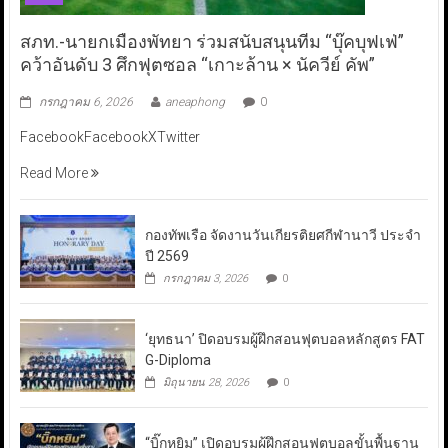
สภท.-นายกเมืองพัทยา ร่วมสนับสนุนทีม “บุ๊คบุฟเฟ่”
คว้าอันดับ 3 ศึกฟุตซอล “เกาะล้าน × นัควีย์ คัพ”
กรกฎาคม 6, 2026
aneaphong
0
FacebookFacebookXTwitter
Read More
กองทัพเรือ จัดงานวันเกียรติยศกีฬานาวี ประจำ
ปี 2569
กรกฎาคม 3, 2026
0
‘ยุทธนา’ ปิดอบรมผู้ฝึกสอนฟุตบอลหลักสูตร FAT
G-Diploma
มิถุนายน 28, 2026
0
“บิ๊กหยิม” เปิดอบรมผู้ฝึกสอนฟุตบอลขั้นพื้นฐาน