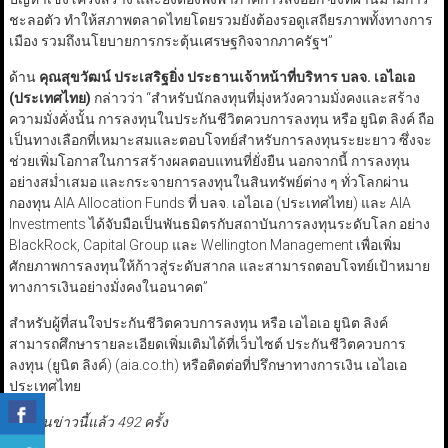
ชะลอตัว ทำให้สภาพตลาดไทยโดยรวมยังต้องรอดูเสถียรภาพทั้งทางการ
เมือง รวมถึงนโยบายการกระตุ้นเศรษฐกิจจากภาครัฐฯ”
ด้าน
คุณสุขวัฒน์ ประเสริฐยิ่ง ประธานเจ้าหน้าที่บริหาร บลจ. เอไอเอ
(ประเทศไทย)
กล่าวว่า “สำหรับนักลงทุนที่มุ่งหวังความมั่งคงและสร้าง
ความมั่งคั่งนั้น การลงทุนในประกันชีวิตควบการลงทุน หรือ ยูนิต ลิงค์ ถือ
เป็นทางเลือกที่เหมาะสมและตอบโจทย์สำหรับการลงทุนระยะยาว ซึ่งจะ
ช่วยเพิ่มโอกาสในการสร้างผลตอบแทนที่ยั่งยืน นอกจากนี้ การลงทุน
อย่างสม่ำเสมอ และกระจายการลงทุนในสินทรัพย์ต่าง ๆ ทั่วโลกผ่าน
กองทุน AIA Allocation Funds ที่ บลจ. เอไอเอ (ประเทศไทย) และ AIA
Investments ได้จับมือเป็นพันธมิตรกับสถาบันการลงทุนระดับโลก อย่าง
BlackRock, Capital Group และ Wellington Management เพื่อเพิ่ม
ศักยภาพการลงทุนให้ก้าวสู่ระดับสากล และสามารถตอบโจทย์เป้าหมาย
ทางการเงินอย่างมั่งคงในอนาคต”
สำหรับผู้ที่สนใจประกันชีวิตควบการลงทุน หรือ เอไอเอ ยูนิต ลิงค์
สามารถศึกษารายละเอียดเพิ่มเติมได้ที่เว็บไซต์ ประกันชีวิตควบการ
ลงทุน (ยูนิต ลิงค์) (aia.co.th) หรือติดต่อที่ปรึกษาทางการเงิน เอไอเอ
ประเทศไทย
มีผู้อ่านข่าวนี้แล้ว 492 ครั้ง