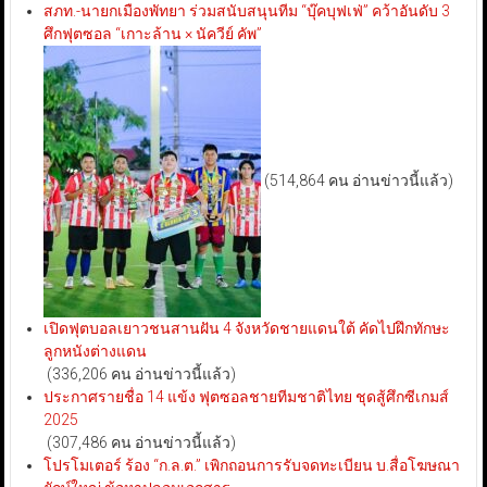
สภท.-นายกเมืองพัทยา ร่วมสนับสนุนทีม “บุ๊คบุฟเฟ่” คว้าอันดับ 3
ศึกฟุตซอล “เกาะล้าน × นัควีย์ คัพ”
(514,864 คน อ่านข่าวนี้แล้ว)
เปิดฟุตบอลเยาวชนสานฝัน 4 จังหวัดชายแดนใต้ คัดไปฝึกทักษะ
ลูกหนังต่างแดน
(336,206 คน อ่านข่าวนี้แล้ว)
ประกาศรายชื่อ 14 แข้ง ฟุตซอลชายทีมชาติไทย ชุดสู้ศึกซีเกมส์
2025
(307,486 คน อ่านข่าวนี้แล้ว)
โปรโมเตอร์ ร้อง “ก.ล.ต.” เพิกถอนการรับจดทะเบียน บ.สื่อโฆษณา