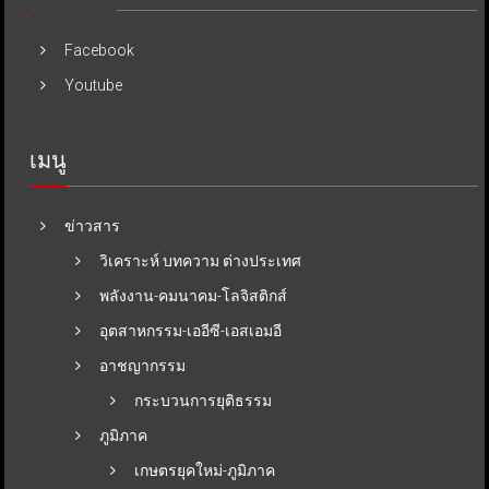
Facebook
Youtube
เมนู
ข่าวสาร
วิเคราะห์ บทความ ต่างประเทศ
พลังงาน-คมนาคม-โลจิสติกส์
อุตสาหกรรม-เออีซี-เอสเอมอี
อาชญากรรม
กระบวนการยุติธรรม
ภูมิภาค
เกษตรยุคใหม่-ภูมิภาค