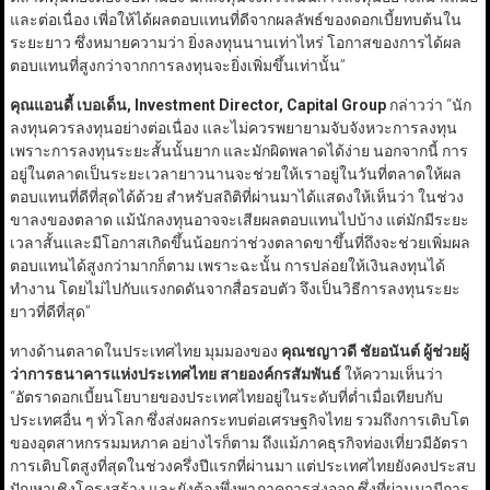
และต่อเนื่อง เพี่อให้ได้ผลตอบแทนที่ดีจากผลลัพธ์ของดอกเบี้ยทบต้นใน
ระยะยาว ซึ่งหมายความว่า ยิ่งลงทุนนานเท่าไหร่ โอกาสของการได้ผล
ตอบแทนที่สูงกว่าจากการลงทุนจะยิ่งเพิ่มขึ้นเท่านั้น”
คุณแอนดี้ เบอเด็น, Investment Director, Capital Group
กล่าวว่า “นัก
ลงทุนควรลงทุนอย่างต่อเนื่อง และไม่ควรพยายามจับจังหวะการลงทุน
เพราะการลงทุนระยะสั้นนั้นยาก และมักผิดพลาดได้ง่าย นอกจากนี้ การ
อยู่ในตลาดเป็นระยะเวลายาวนานจะช่วยให้เราอยู่ในวันที่ตลาดให้ผล
ตอบแทนที่ดีที่สุดได้ด้วย สำหรับสถิติที่ผ่านมาได้แสดงให้เห็นว่า ในช่วง
ขาลงของตลาด แม้นักลงทุนอาจจะเสียผลตอบแทนไปบ้าง แต่มักมีระยะ
เวลาสั้นและมีโอกาสเกิดขึ้นน้อยกว่าช่วงตลาดขาขึ้นที่ถึงจะช่วยเพิ่มผล
ตอบแทนได้สูงกว่ามากก็ตาม เพราะฉะนั้น การปล่อยให้เงินลงทุนได้
ทำงาน โดยไม่ไปกับแรงกดดันจากสื่อรอบตัว จึงเป็นวิธีการลงทุนระยะ
ยาวที่ดีที่สุด”
ทางด้านตลาดในประเทศไทย มุมมองของ
คุณชญาวดี ชัยอนันต์ ผู้ช่วยผู้
ว่าการธนาคารแห่งประเทศไทย สายองค์กรสัมพันธ์
ให้ความเห็นว่า
“อัตราดอกเบี้ยนโยบายของประเทศไทยอยู่ในระดับที่ต่ำเมื่อเทียบกับ
ประเทศอื่น ๆ ทั่วโลก ซึ่งส่งผลกระทบต่อเศรษฐกิจไทย รวมถึงการเติบโต
ของอุตสาหกรรมมหภาค อย่างไรก็ตาม ถึงแม้ภาคธุรกิจท่องเที่ยวมีอัตรา
การเติบโตสูงที่สุดในช่วงครึ่งปีแรกที่ผ่านมา แต่ประเทศไทยยังคงประสบ
ปัญหาเชิงโครงสร้าง และยังต้องพึ่งพาภาคการส่งออก ซึ่งที่ผ่านมามีการ