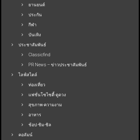
ยานยนต์
ประกัน
กีฬา
บันเทิง
ประชาสัมพันธ์
Classicfind
PR News – ข่าวประชาสัมพันธ์
ไลฟ์สไตล์
ท่องเที่ยว
แฟชั่นโซไซตี้-ดูดวง
สุขภาพ-ความงาม
อาหาร
ช้อป-ชิม-ชิล
คอลัมน์