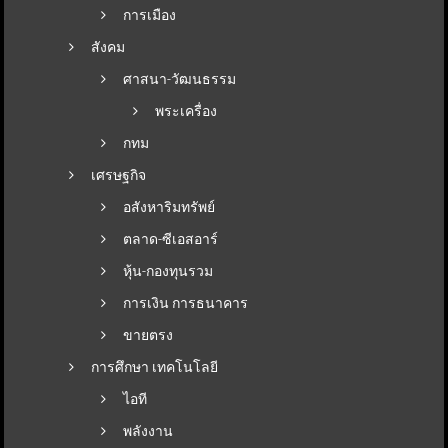
การเมือง
สังคม
ศาสนา-วัฒนธรรม
พระเครื่อง
กทม
เศรษฐกิจ
อสังหาริมทรัพย์
ตลาด-ซีเอสอาร์
หุ้น-กองทุนรวม
การเงิน การธนาคาร
ขายตรง
การศึกษา เทคโนโลยี
ไอที
พลังงาน