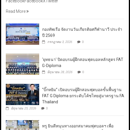
FacebookFacebookXTwitter
Read More
กองทัพเรือ จัดงานวันเกียรติยศกีฬานาวี ประจำ
ปี 2569
กรกฎาคม 3, 2026
0
‘ยุทธนา’ ปิดอบรมผู้ฝึกสอนฟุตบอลหลักสูตร FAT
G-Diploma
มิถุนายน 28, 2026
0
“บิ๊กหยิม” เปิดอบรมผู้ฝึกสอนฟุตบอลขั้นพื้นฐาน
FAT G Diploma ยกระดับโค้ชไทยสู่มาตรฐาน FA
Thailand
มิถุนายน 25, 2026
0
ทรู ยินดีหนุนทางออกสมาคมฟุตบอลฯ เพื่อ