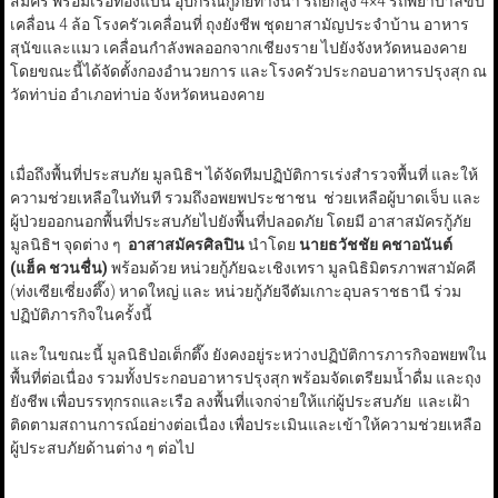
สมัคร พร้อมเรือท้องแบน อุปกรณ์กู้ภัยทางน้ำ รถยกสูง 4×4 รถพยาบาลขับ
เคลื่อน 4 ล้อ โรงครัวเคลื่อนที่ ถุงยังชีพ ชุดยาสามัญประจำบ้าน อาหาร
สุนัขและแมว เคลื่อนกำลังพลออกจากเชียงราย ไปยังจังหวัดหนองคาย
โดยขณะนี้ได้จัดตั้งกองอำนวยการ และโรงครัวประกอบอาหารปรุงสุก ณ
วัดท่าบ่อ อำเภอท่าบ่อ จังหวัดหนองคาย
เมื่อถึงพื้นที่ประสบภัย มูลนิธิฯ ได้จัดทีมปฏิบัติการเร่งสำรวจพื้นที่ และให้
ความช่วยเหลือในทันที รวมถึงอพยพประชาชน ช่วยเหลือผู้บาดเจ็บ และ
ผู้ป่วยออกนอกพื้นที่ประสบภัยไปยังพื้นที่ปลอดภัย โดยมี อาสาสมัครกู้ภัย
มูลนิธิฯ จุดต่าง ๆ
อาสาสมัครศิลปิน
นำโดย
นายธวัชชัย คชาอนันต์
(แฮ็ค ชวนชื่น)
พร้อมด้วย หน่วยกู้ภัยฉะเชิงเทรา มูลนิธิมิตรภาพสามัคคี
(ท่งเซียเซี่ยงตึ๊ง) หาดใหญ่ และ หน่วยกู้ภัยจีตัมเกาะอุบลราชธานี ร่วม
ปฏิบัติภารกิจในครั้งนี้
และในขณะนี้ มูลนิธิป่อเต็กตึ๊ง ยังคงอยู่ระหว่างปฏิบัติการภารกิจอพยพใน
พื้นที่ต่อเนื่อง รวมทั้งประกอบอาหารปรุงสุก พร้อมจัดเตรียมน้ำดื่ม และถุง
ยังชีพ เพื่อบรรทุกรถและเรือ ลงพื้นที่แจกจ่ายให้แก่ผู้ประสบภัย และเฝ้า
ติดตามสถานการณ์อย่างต่อเนื่อง เพื่อประเมินและเข้าให้ความช่วยเหลือ
ผู้ประสบภัยด้านต่าง ๆ ต่อไป