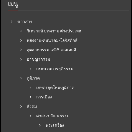
เมนู
ข่าวสาร
วิเคราะห์ บทความ ต่างประเทศ
พลังงาน-คมนาคม-โลจิสติกส์
อุตสาหกรรม-เออีซี-เอสเอมอี
อาชญากรรม
กระบวนการยุติธรรม
ภูมิภาค
เกษตรยุคใหม่-ภูมิภาค
การเมือง
สังคม
ศาสนา-วัฒนธรรม
พระเครื่อง