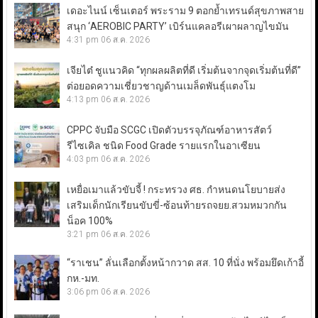
เดอะไนน์ เซ็นเตอร์ พระราม 9 ตอกย้ำเทรนด์สุขภาพสาย
สนุก ‘AEROBIC PARTY’ เบิร์นแคลอรีเผาผลาญไขมัน
4:31 pm
06 ส.ค. 2026
เจียไต๋ ชูแนวคิด “ทุกผลผลิตที่ดี เริ่มต้นจากจุดเริ่มต้นที่ดี”
ต่อยอดความเชี่ยวชาญด้านเมล็ดพันธุ์แตงโม
4:13 pm
06 ส.ค. 2026
CPPC จับมือ SCGC เปิดตัวบรรจุภัณฑ์อาหารสัตว์
รีไซเคิล ชนิด Food Grade รายแรกในอาเซียน
4:03 pm
06 ส.ค. 2026
เหยื่อเมาแล้วขับจี้ ! กระทรวง ศธ. กำหนดนโยบายส่ง
เสริมเด็กนักเรียนขับขี่-ซ้อนท้ายรถจยย.สวมหมวกกัน
น็อค 100%
3:21 pm
06 ส.ค. 2026
“ราเชน” ลั่นเลือกตั้งหน้ากวาด สส. 10 ที่นั่ง พร้อมยึดเก้าอี้
กห.-มท.
3:06 pm
06 ส.ค. 2026