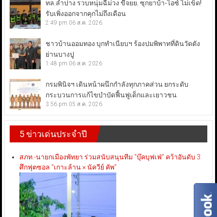
ทล.ลำปาง รวบหนุ่มฉี่ม่วง ขี่จยย. ซุกยาบ้า-ไอซ์ ไม่เข็ด!
รับเพิ่งออกจากคุกไม่ถึงเดือน
2:49 pm
06 ส.ค. 2026
ชาวบ้านออมทอง บุกทำเนียบฯ ร้องปมพิพาทที่ดินวัดดัง
ย่านบางปู
1:48 pm
06 ส.ค. 2026
กรมพินิจฯ เดินหน้าผนึกกำลังทุกภาคส่วน ยกระดับ
กระบวนการแก้ไขบำบัดฟื้นฟูเด็กและเยาวชน
3:56 pm
05 ส.ค. 2026
5 ข่าวเด่นประจำปี
สภท.-นายกเมืองพัทยา ร่วมสนับสนุนทีม “บุ๊คบุฟเฟ่” คว้าอันดับ 3
ศึกฟุตซอล “เกาะล้าน × นัควีย์ คัพ”