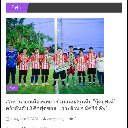
กีฬา
กีฬา
สภท.-นายกเมืองพัทยา ร่วมสนับสนุนทีม “บุ๊คบุฟเฟ่”
คว้าอันดับ 3 ศึกฟุตซอล “เกาะล้าน × นัควีย์ คัพ”
กรกฎาคม 6, 2026
aneaphong
0