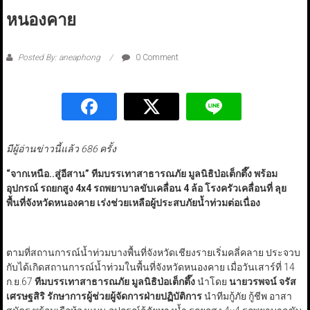
หนองคาย
Posted By: aneaphong
0 Comment
มีผู้อ่านข่าวนี้แล้ว 686 ครั้ง
“
จากเหนือ..สู่อีสาน
”
ทีมบรรเทาสาธารณภัย มูลนิธิป่อเต็กตึ๊ง พร้อม
อุปกรณ์ รถยกสูง 4x
4 รถพยาบาลขับเคลื่อน 4 ล้อ โรงครัวเคลื่อนที่ ลุย
พื้นที่จังหวัดหนองคาย เร่งช่วยเหลือผู้ประสบภัยน้ำท่วมต่อเนื่อง
ตามที่สถานการณ์น้ำท่วมบางพื้นที่จังหวัดเชียงรายเริ่มคลี่คลาย ประจวบ
กับได้เกิดสถานการณ์น้ำท่วมในพื้นที่จังหวัดหนองคาย เมื่อวันเสาร์ที่ 14
ก.ย.67
ทีมบรรเทาสาธารณภัย มูลนิธิป่อเต็กตึ๊ง
นำโดย
นายวรพจน์ จรัส
เศรษฐสิริ รักษาการผู้ช่วยผู้จัดการฝ่ายปฏิบัติการ
นำทีมกู้ภัย กู้ชีพ อาสา