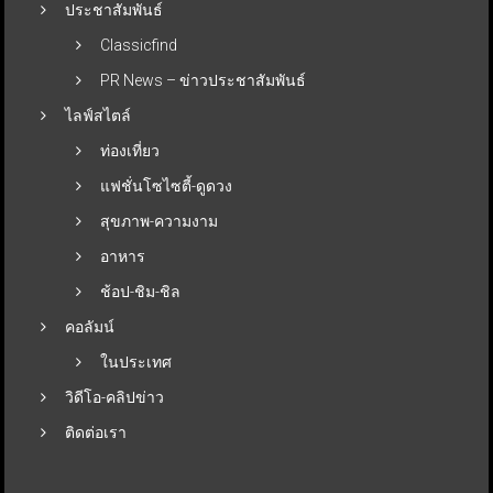
ประชาสัมพันธ์
Classicfind
PR News – ข่าวประชาสัมพันธ์
ไลฟ์สไตล์
ท่องเที่ยว
แฟชั่นโซไซตี้-ดูดวง
สุขภาพ-ความงาม
อาหาร
ช้อป-ชิม-ชิล
คอลัมน์
ในประเทศ
วิดีโอ-คลิปข่าว
ติดต่อเรา