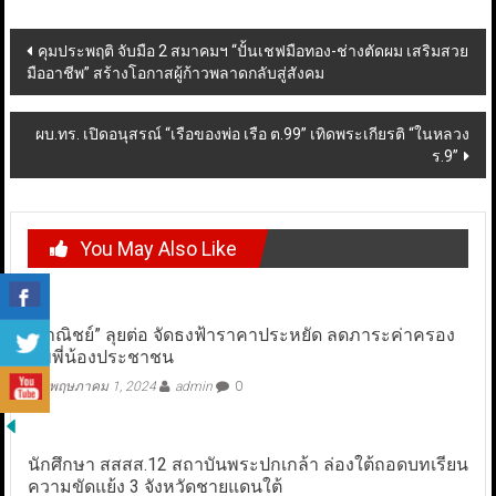
Post
คุมประพฤติ จับมือ 2 สมาคมฯ “ปั้นเชฟมือทอง-ช่างตัดผม เสริมสวย
มืออาชีพ” สร้างโอกาสผู้ก้าวพลาดกลับสู่สังคม
navigation
ผบ.ทร. เปิดอนุสรณ์ “เรือของพ่อ เรือ ต.99” เทิดพระเกียรติ “ในหลวง
ร.9”
You May Also Like
“พาณิชย์” ลุยต่อ จัดธงฟ้าราคาประหยัด ลดภาระค่าครอง
ชีพพี่น้องประชาชน
พฤษภาคม 1, 2024
admin
0
นักศึกษา สสสส.12 สถาบันพระปกเกล้า ล่องใต้ถอดบทเรียน
ความขัดแย้ง 3 จังหวัดชายแดนใต้