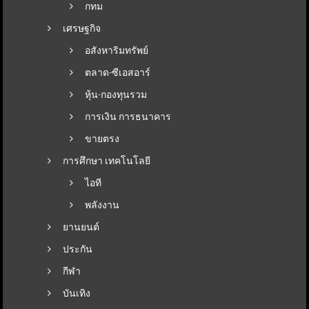
กทม
เศรษฐกิจ
อสังหาริมทรัพย์
ตลาด-ซีเอสอาร์
หุ้น-กองทุนรวม
การเงิน การธนาคาร
ขายตรง
การศึกษา เทคโนโลยี
ไอที
พลังงาน
ยานยนต์
ประกัน
กีฬา
บันเทิง