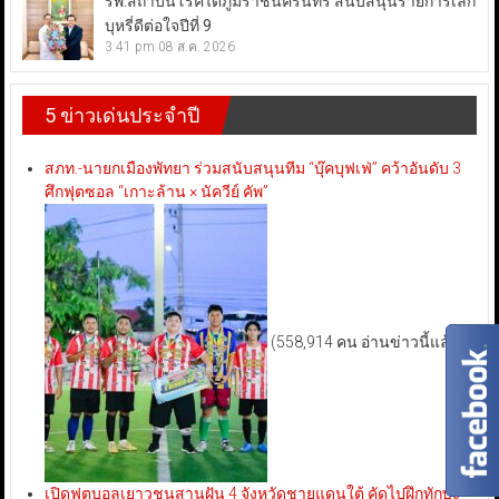
รพ.สถาบันโรคไตภูมิราชนครินทร์ สนับสนุนรายการเลิก
บุหรี่ดีต่อใจปีที่ 9
3:41 pm
08 ส.ค. 2026
5 ข่าวเด่นประจำปี
สภท.-นายกเมืองพัทยา ร่วมสนับสนุนทีม “บุ๊คบุฟเฟ่” คว้าอันดับ 3
ศึกฟุตซอล “เกาะล้าน × นัควีย์ คัพ”
(558,914 คน อ่านข่าวนี้แล้ว)
เปิดฟุตบอลเยาวชนสานฝัน 4 จังหวัดชายแดนใต้ คัดไปฝึกทักษะ