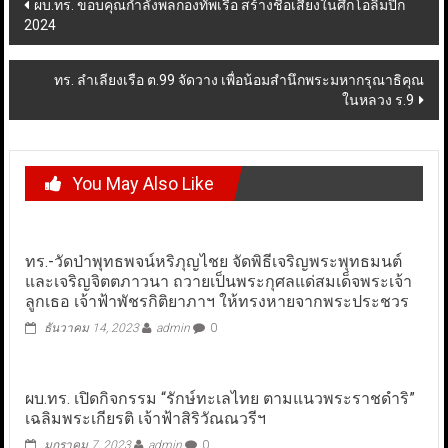
Post
ผบ.ทร. ขอบคุณกำลังพลกองทัพเรือ สร้างชื่อเสียงในศึกโอลิมปิก
2024
navigation
ทร. ลำเลียงเรือ ต.99 จัดวาง เพื่อน้อมสำนึกพระมหากรุณาธิคุณ
ในหลวง ร.9
You May Also Like
ทร.-วัดป่าพุทธพจน์หริภุญไชย จัดพิธีเจริญพระพุทธมนต์
และเจริญจิตตภาวนา ถวายเป็นพระกุศลแด่สมเด็จพระเจ้า
ลูกเธอ เจ้าฟ้าพัชรกิติยาภาฯ ให้ทรงหายจากพระประชวร
ธันวาคม 14, 2023
admin
0
ผบ.ทร. เปิดกิจกรรม “รักษ์ทะเลไทย ตามแนวพระราชดำริ”
เฉลิมพระเกียรติ เจ้าฟ้าสิริวัณณวรีฯ
มกราคม 7, 2023
admin
0