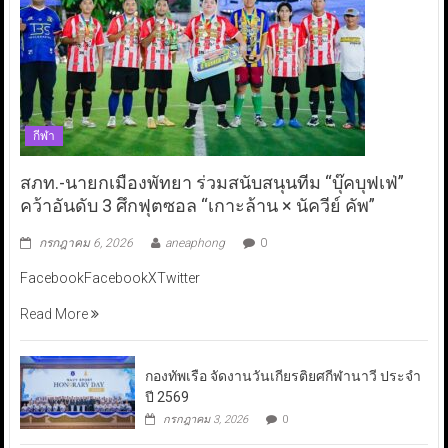
กีฬา
สภท.-นายกเมืองพัทยา ร่วมสนับสนุนทีม “บุ๊คบุฟเฟ่”
คว้าอันดับ 3 ศึกฟุตซอล “เกาะล้าน × นัควีย์ คัพ”
กรกฎาคม 6, 2026
aneaphong
0
FacebookFacebookXTwitter
Read More
กองทัพเรือ จัดงานวันเกียรติยศกีฬานาวี ประจำ
ปี 2569
กรกฎาคม 3, 2026
0