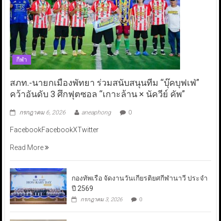
กีฬา
สภท.-นายกเมืองพัทยา ร่วมสนับสนุนทีม “บุ๊คบุฟเฟ่”
คว้าอันดับ 3 ศึกฟุตซอล “เกาะล้าน × นัควีย์ คัพ”
กรกฎาคม 6, 2026
aneaphong
0
FacebookFacebookXTwitter
Read More
กองทัพเรือ จัดงานวันเกียรติยศกีฬานาวี ประจำ
ปี 2569
กรกฎาคม 3, 2026
0