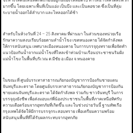
ชะล้างไล่ดินเลนที่ตกตะกอนอยู่ก้นแอ่งให้หมดไป ทำให้น้ำไหลได้สะดวก
มากขึ้น โดยเฉพาะพื้นที่เป็นแอ่ง เป็นบึง และเป็นคอขวด ซึ่งเป็นที่ลุ่ม
ระบายน้ำออกได้ลำบาก และไหลออกได้ช้า
สำหรับในห้วงวันที่ 24 – 25 สิงหาคม ที่ผ่านมา ในส่วนของหน่วยเรือ
รักษาความสงบเรียบร้อยตามลำน้ำโขง เขตหนองคาย ได้จัดกำลังพล
ให้การสนับสนุน เทศบาลเมืองหนองคาย ในการบรรจุถุงทรายเพื่อจัดทำ
แนวป้องกันน้ำจากแม่น้ำโขงที่ไหลเข้าท่วมบ้านเรือนประชาชนริมฝั่ง
แม่น้ำโขง ในพื้นที่บริเวณ ต.มีชัย อ.เมือง จ.หนองคาย
ในขณะที่ ศูนย์บรรเทาสาธารณภัยกองบัญชาการป้องกันชายแดน
จันทบุรีและตราด โดยศูนย์บรรเทาสาธารณภัยกองบัญชาการป้องกัน
ชายแดนจันทบุรีและตราด ได้จัดกำลังพล ร่วมกับ ชาวจันทบุรี ในการ
บรรจุถุงยังชีพ เพื่อส่งมอบแก่พี่น้องประชาชนในพื้นที่ภาคเหนือทิศรับ
ความเดือดร้อนจากอุทกภัยที่เกิดขึ้น และในช่วงบ่ายวันนี้ ฐานทัพเรือ
กรุงเทพได้จัดให้มีการบรรจุกระสอบทราย เพื่อเตรียมความพร้อม
สนับสนุนพื้นที่ที่ได้รับผลกระทบจากอุทกภัย