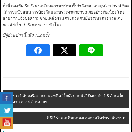
ทั้งนี้ กองทัพเรือ ยังคงเตรียมความพร้อม ทั้งกำลังพล และยุทโธปกรณ์ ที่จะ
ให้การสนับสนุนการป้องกันและบรรเทาสาธารณภัยอย่างต่อเนื่อง โดย
สามารถแจ้งขอความช่วยเหลือผ่านสายด่วนศูนย์บรรเทาสาธารณภัย
กองทัพเรือ 1696 ตลอด 24 ชั่วโมง
มีผู้อ่านข่าวนี้แล้ว 732 ครั้ง
Post
ตร.ภ.1 จับเครือข่ายยาเสพติด “โกดังนายหัว” ยึดยาบ้า 1.8 ล้านเม็ด
มูลค่ากว่า 54 ล้านบาท
navigation
S&P ร่วมเฉลิมฉลองเทศกาลไหว้พระจันทร์