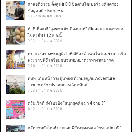
ศาลยุติธรรม ตั้งศูนย์ CIC ป้องกันไซเบอร์ มุ่งคุ้มครอง
ข้อมูลคดี-ประชาชน
1:18 pm
04 ส.ค. 2026
ทำดีเพื่อแม่! “ลุงซานต้าเมืองนนท์” เปิดสอนขนมงาทอด-
ไข่หงส์ฟรี 12 ส.ค.นี้
9:38 am
04 ส.ค. 2026
ทร. บวงสรวงพระภูมิเจ้าที่ พิธีสงฆ์-เซ่นไหว้แม่ย่านางเรือ
พระราชพิธี เตรียมขบวนพยุหยาตราทางชลมารค
9:16 am
04 ส.ค. 2026
ททท. เดินหน้ากระตุ้นท่องเที่ยวผจญภัย Adventure
Luxury สร้างประสบการณ์สุดมันส์
7:53 am
04 ส.ค. 2026
ดรีมเวิลด์ ส่งโปรปัง “สนุกสุดคุ้ม มา 4 จ่าย 3”
6:40 am
04 ส.ค. 2026
ศรัทธาหลั่งไหล! ประกอบพิธีเททองหล่อ “พระแม่ธรณี”