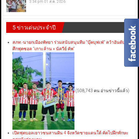
3:34 pm
01 ส.ค. 2026
5 ข่าวเด่นประจำปี
สภท.-นายกเมืองพัทยา ร่วมสนับสนุนทีม “บุ๊คบุฟเฟ่” คว้าอันดับ 3
ศึกฟุตซอล “เกาะล้าน × นัควีย์ คัพ”
(508,743 คน อ่านข่าวนี้แล้ว)
เปิดฟุตบอลเยาวชนสานฝัน 4 จังหวัดชายแดนใต้ คัดไปฝึกทักษะ