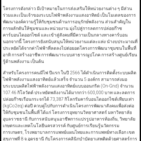
โครงการดังกล่าว มีเป้าหมายในการส่งเสริมให้หน่วยงานต่าง ๆ มีส่วน
ร่วมและเป็นเจ้าของระบบไฟฟ้าพลังงานแสงอาทิตย์ เป็นโมเดลของการ
พัฒนาองค์ความรู้ให้กับชุมชนด้านการอนุรักษ์พลังงาน ส่วนสำคัญใน
การผลักดันให้ชุมชนและหน่วยงาน มุ่งไปสู่การลดการปล่อยก๊าซ
คาร์บอนไดออกไซด์ และเข้าสู่สังคมที่มีความเป็นกลางทางคาร์บอน
นอกจากนี้ โครงการยังสนับสนุนให้หน่วยงานแต่ละแห่ง นำงบประมาณที่
ประหยัดได้จากค่าไฟฟ้าที่ลดลงไปต่อยอดโครงการพัฒนาชุมชนในพื้นที่
อาทิ การสร้างอาชีพ การพัฒนาระบบสาธารณูปโภค การสร้างศูนย์เรียน
รู้ด้านพลังงาน เป็นต้น
สำหรับโครงการคนมีไฟ ปีแรก ในปี 2566 ได้ดำเนินการติดตั้งระบบผลิต
ไฟฟ้าพลังงานแสงอาทิตย์แล้วเสร็จ จำนวน 5 องค์กร สามารถส่งมอ
บระบบบผลิตไฟฟ้าพลังงานแสงอาทิตย์แบบออนกริด (On-Gnd) จำนวน
107.46 กิโลวัตต์ ประหยัดพลังงานได้มากกว่า 600,000 บาท และลดการ
ปล่อยก๊าซเรือนกระจกได้ 73,387 กิโลกรัมคาร์บอนไดออกไซด์เทียบเท่า
(kgCo2eq) ต่อปี ควบคู่ไปกับการดำเนินโครงการพัฒนาสังคมเพื่อส่งต่อ
ให้กับชุมชนในพื้นที่ ได้แก่ โครงการอุทยานวิทยาศาสตร์ มหาวิทยาลัย
อุบลราชธานี กับการสนับสนุนอาชีพการแปรรูปอาหารท้องถิ่น, วิทยาลัย
เกษตรและเทคโนโลยีนครสวรรค์ กับศูนย์การเรียนรู้นวัตกรรม
การเกษตร, โรงพยาบาลการแพทย์แผนไทยและการแพทย์ทางเลือก เขต
สุขภาพที่ 8 จ.อุดรธานี กับโครงการคลินิกบำบัดยาเสพติดด้วยศาสตร์การ