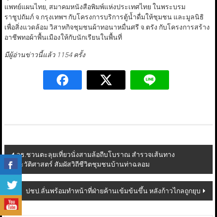
แพทย์แผนไทย, สมาคมหนังสือพิมพ์แห่งประเทศไทย ในพระบรม
ราชูปถัมภ์ จ.กรุงเทพฯ กับโครงการบริการตู้น้ำดื่มให้ชุมชน และมูลนิธิ
เพื่อสิ่งแวดล้อม วิสาหกิจชุมชนผ้าทอนาหมื่นศรี จ.ตรัง กับโครงการสร้าง
อาชีพทอผ้าพื้นเมืองให้กับนักเรียนในพื้นที่
มีผู้อ่านข่าวนี้แล้ว 1154 ครั้ง
Post
วธ.ชวนตะลุยเที่ยวนั่งสามล้อถีบโบราณ สำรวจเส้นทาง
ประวัติศาสตร์ สัมผัสวิถีชีวิตชุมชนบ้านท่าฉลอม
navigation
ปชป.ลั่นพร้อมทำหน้าที่ฝ่ายค้านเข้มข้นขึ้น หลังก้าวไกลถูกยุบ