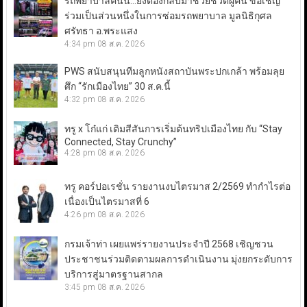
รถพยาบาลคันนี้…ยังต้องกลับมาช่วยชีวิตผู้คน ขอเชิญ
ร่วมเป็นส่วนหนึ่งในการซ่อมรถพยาบาล มูลนิธิกุศล
ศรัทธา อ.พระแสง
4:34 pm
08 ส.ค. 2026
PWS สนับสนุนทีมลูกหนังสถาบันพระปกเกล้า พร้อมลุย
ศึก “รักเมืองไทย” 30 ส.ค.นี้
4:32 pm
08 ส.ค. 2026
ทรู x โก๋แก่ เติมสีสันการเริ่มต้นทริปเมืองไทย กับ “Stay
Connected, Stay Crunchy”
4:28 pm
08 ส.ค. 2026
ทรู คอร์ปอเรชั่น รายงานงบไตรมาส 2/2569 ทำกำไรต่อ
เนื่องเป็นไตรมาสที่ 6
4:26 pm
08 ส.ค. 2026
กรมเจ้าท่า เผยแพร่รายงานประจำปี 2568 เชิญชวน
ประชาชนร่วมติดตามผลการดำเนินงาน มุ่งยกระดับการ
บริการสู่มาตรฐานสากล
3:45 pm
08 ส.ค. 2026