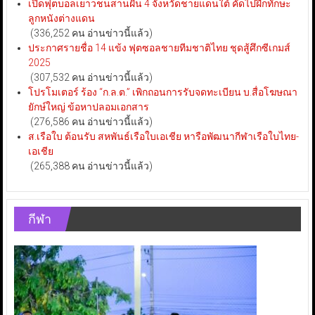
เปิดฟุตบอลเยาวชนสานฝัน 4 จังหวัดชายแดนใต้ คัดไปฝึกทักษะ
ลูกหนังต่างแดน
(336,252 คน อ่านข่าวนี้แล้ว)
ประกาศรายชื่อ 14 แข้ง ฟุตซอลชายทีมชาติไทย ชุดสู้ศึกซีเกมส์
2025
(307,532 คน อ่านข่าวนี้แล้ว)
โปรโมเตอร์ ร้อง “ก.ล.ต.” เพิกถอนการรับจดทะเบียน บ.สื่อโฆษณา
ยักษ์ใหญ่ ข้อหาปลอมเอกสาร
(276,586 คน อ่านข่าวนี้แล้ว)
ส.เรือใบ ต้อนรับ สหพันธ์เรือใบเอเชีย หารือพัฒนากีฬาเรือใบไทย-
เอเชีย
(265,388 คน อ่านข่าวนี้แล้ว)
กีฬา