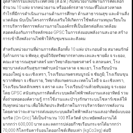
อุตสาหกรรมแห่งประเทศไทย (ส.อ.ท.) กับหน่วยงานที่ผ่านการคัดเลือก
จำนวน 10 แห่ง จากหน่วยงาน หรือองค์กรสาธารณะที่ไม่แสวงหาผล
กำไรที่มีการดำเนินงานงานด้านการศึกษา ด้านสาธารณสุข และด้านสิ่ง
แวดล้อม นับเป็นโครงการที่ส่งเสริมให้เกิดการใช้พลังงานหมุนเวียนใน
การบริหารจัดการพลังงานภายในองค์กรที่เป็นมิตรต่อสิ่งแวดล้อม
สอดคล้องกับภารกิจหลักของ GPSC ในการส่งมอบพลังงานสะอาด สร้าง
การเข้าถึงพลังงานไฟฟ้าให้กับชุมชนและสังคม
สำหรับหน่วยงานที่ผ่านการคัดเลือกทั้ง 10 แห่ง ประกอบด้วย สมาคมรักษ์
กุ้งก้ามกราม จ.พัทลุง, ศูนย์วิจัยทรัพยากรทางทะเลและชายฝั่ง จ.ระยอง,
คณะสาธารณสุขศาสตร์ มหาวิทยาลัยเกษตรศาตร์ จ.สกลนคร, โรง
พยาบาลส่งเสริมสุขภาพตำบลบ้านผาลาด จ.พะเยา, โรงเรียนบ้าน
หนองใหญ่ จ.ฉะเชิงเทรา, โรงเรียนเกษตรสมบูรณ์ จ.ชัยภูมิ, โรงเรียนขุน
ขวากพิทยา จ.เชียงราย, วิทยาลัยเกษตรและเทคโนโลยี จ.ฉะเชิงเทรา,
โรงเรียนวัดสลักเพชร จ.ตราด และ โรงเรียนบ้านห้วยทับมอญ จ.ระยอง
โดย GPSC สนับสนุนการติดตั้งระบบผลิตไฟฟ้าพลังงานแสงอาทิตย์ รวม
ทั้งถ่ายทอดองค์ความรู้ การใช้งานและบำรุงรักษาระบบโซลาร์เซลล์ให้
กับทุกหน่วยงาน เพื่อให้เกิดประสิทธิภาพในการบริหารจัดการพลังงาน
โดยคาดว่าจะสามารถส่งมอบระบบผลิตไฟฟ้าพลังงานแสงอาทิตย์แบบออ
นกริด (On-Gric) ได้เป็นจำนวน 100 กิโลวัตต์ ประหยัดพลังงานได้
มากกว่า 600,000 บาท และลดการปล่อยก๊าซเรือนกระจกได้มากกว่า
70,000 กิโลกรัมคาร์บอนไดออกไซด์เทียบเท่า (kgCo2eg) ต่อปี