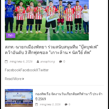
กีฬา
สภท.-นายกเมืองพัทยา ร่วมสนับสนุนทีม “บุ๊คบุฟเฟ่”
คว้าอันดับ 3 ศึกฟุตซอล “เกาะล้าน × นัควีย์ คัพ”
กรกฎาคม 6, 2026
aneaphong
0
FacebookFacebookXTwitter
Read More
กองทัพเรือ จัดงานวันเกียรติยศกีฬานาวี ประจำ
ปี 2569
กรกฎาคม 3, 2026
0