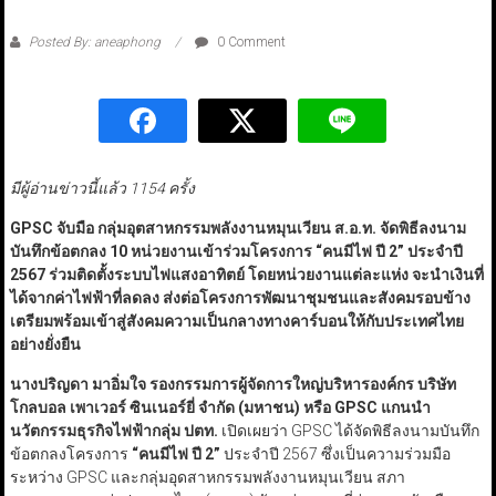
Posted By: aneaphong
0 Comment
มีผู้อ่านข่าวนี้แล้ว 1154 ครั้ง
GPSC
จับมือ กลุ่มอุตสาหกรรมพลังงานหมุนเวียน ส.อ.ท. จัดพิธีลงนาม
บันทึกข้อตกลง 10
หน่วยงานเข้าร่วมโครงการ
“
คนมีไฟ ปี 2”
ประจำปี
2567
ร่วมติดตั้งระบบไฟแสงอาทิตย์ โดยหน่วยงานแต่ละแห่ง จะนำเงินที่
ได้จากค่าไฟฟ้าที่ลดลง ส่งต่อโครงการพัฒนาชุมชนและสังคมรอบข้าง
เตรียมพร้อมเข้าสู่สังคมความเป็นกลางทางคาร์บอนให้กับประเทศไทย
อย่างยั่งยืน
นางปริญดา มาอิ่มใจ รองกรรมการผู้จัดการใหญ่บริหารองค์กร บริษัท
โกลบอล เพาเวอร์ ซินเนอร์ยี่ จำกัด (มหาชน) หรือ GPSC
แกนนำ
นวัตกรรมธุรกิจไฟฟ้ากลุ่ม ปตท.
เปิดเผยว่า GPSC ได้จัดพิธีลงนามบันทึก
ข้อตกลงโครงการ
“
คนมีไฟ ปี 2”
ประจำปี 2567 ซึ่งเป็นความร่วมมือ
ระหว่าง GPSC และกลุ่มอุดสาหกรรมพลังงานหมุนเวียน สภา