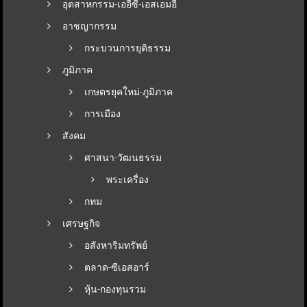
อุตสาหกรรม-เออีซี-เอสเอมอี
อาชญากรรม
กระบวนการยุติธรรม
ภูมิภาค
เกษตรยุคใหม่-ภูมิภาค
การเมือง
สังคม
ศาสนา-วัฒนธรรม
พระเครื่อง
กทม
เศรษฐกิจ
อสังหาริมทรัพย์
ตลาด-ซีเอสอาร์
หุ้น-กองทุนรวม