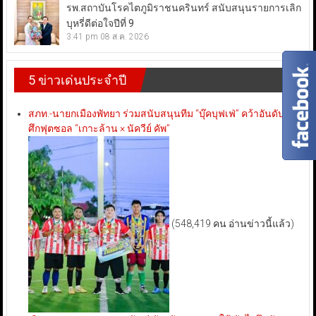
รพ.สถาบันโรคไตภูมิราชนครินทร์ สนับสนุนรายการเลิก
บุหรี่ดีต่อใจปีที่ 9
3:41 pm
08 ส.ค. 2026
5 ข่าวเด่นประจำปี
สภท.-นายกเมืองพัทยา ร่วมสนับสนุนทีม “บุ๊คบุฟเฟ่” คว้าอันดับ 3
ศึกฟุตซอล “เกาะล้าน × นัควีย์ คัพ”
(548,419 คน อ่านข่าวนี้แล้ว)